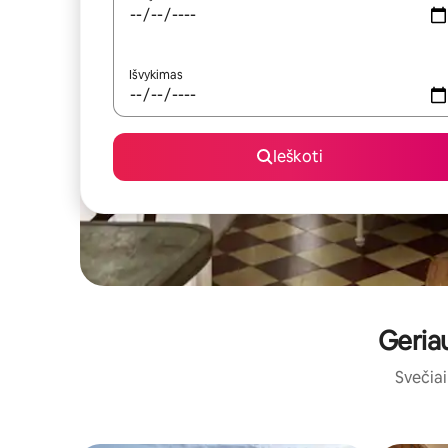
Išvykimas
Ieškoti
Geriau
Svečiai 