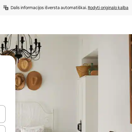
Dalis informacijos išversta automatiškai. 
Rodyti originalo kalba
alite naudodami rodykles aukštyn ir žemyn arba liesdami ir braukdami p