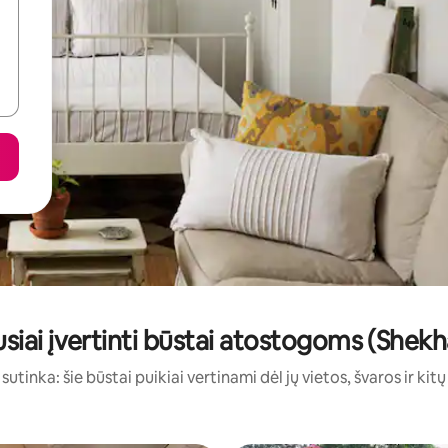
siai įvertinti būstai atostogoms (Shek
sutinka: šie būstai puikiai vertinami dėl jų vietos, švaros ir kit