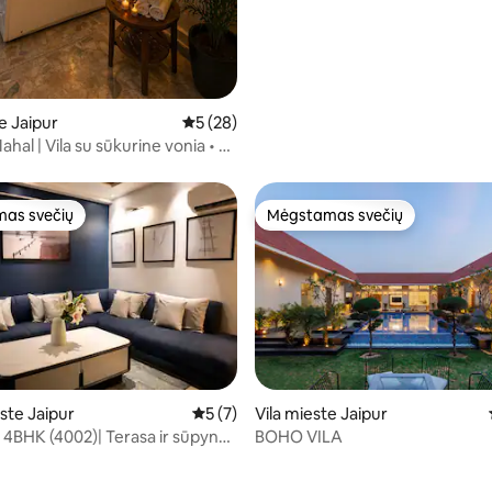
e Jaipur
Vidutinis įvertinimas: 5 iš 5, atsiliepimų: 28
5 (28)
al | Vila su sūkurine vonia • 4
, virtuvė, svetainė, vonia •
wa Mahal
as svečių
Mėgstamas svečių
as svečių
Mėgstamas svečių
ste Jaipur
Vidutinis įvertinimas: 5 iš 5, atsiliepimų: 7
5 (7)
Vila mieste Jaipur
4BHK (4002)| Terasa ir sūpynės
BOHO VILA
kas