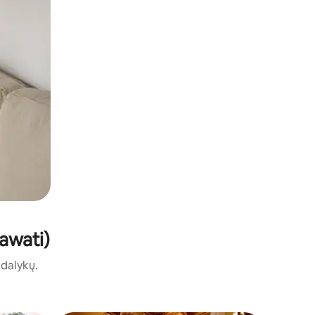
hawati)
ų dalykų.