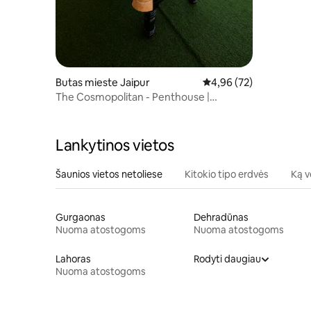
Butas mieste Jaipur
Vidutinis įvertinimas: 4,
4,96 (72)
The Cosmopolitan - Penthouse |
Džaipuras | Durgapura
Lankytinos vietos
Šaunios vietos netoliese
Kitokio tipo erdvės
Ką v
Gurgaonas
Dehradūnas
Nuoma atostogoms
Nuoma atostogoms
Lahoras
Rodyti daugiau
Nuoma atostogoms