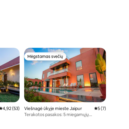
Mėgstamas svečių
Mėgstamas svečių
Vidutinis įvertinimas: 4,92 iš 5, atsiliepimų: 53
4,92 (53)
Viešnagė ūkyje mieste Jaipur
Vidutinis įvertinim
5 (7)
Terakotos pasakos: 5 miegamųjų
prabangus viešnagės ūkyje variantas su
baseinu ir veja