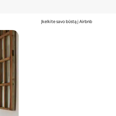
Įkelkite savo būstą į Airbnb
er ekraną.