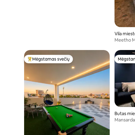
Vila miest
Meetho Mah
miegamieji
Netoli Ha
Mėgstamas svečių
Mėgstam
Svečių mėgstamiausias
Mėgstam
Butas mie
Mansarda 
| Bani par