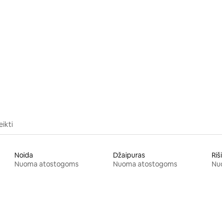
96 iš 5, atsiliepimų: 72
eikti
Noida
Džaipuras
Riš
Nuoma atostogoms
Nuoma atostogoms
Nu