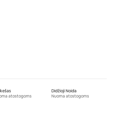
ikešas
Didžioji Noida
oma atostogoms
Nuoma atostogoms