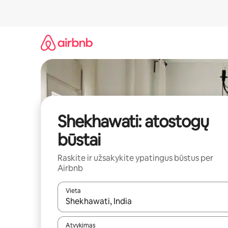
Pereiti
prie
turinio
Shekhawati: atostogų
būstai
Raskite ir užsakykite ypatingus būstus per
Airbnb
Vieta
Kai pasirodys paieškos rezultatai, juos naršyti g
Atvykimas