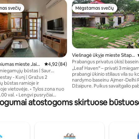
as svečių
Mėgstamas svečių
as svečių
Mėgstamas svečių
92 iš 5, atsiliepimų: 36
Viešnagė ūkyje mieste Sitapu
ra Bas Sanjhariya
Prabangus privatus ūkis| basein
iumas mieste Jaip
Vidutinis įvertinimas: 4,92 iš 5, atsiliepimų: 84
4,92 (84)
LeafHaven Jaipur
„Leaf Haven“ – privati 3 miega
miegamųjų būstas | Saur
prabangi ūkinio stiliaus vila su ko
 Kunj
stay - Kunj | Gražus 2
nardymo baseinu Ajmer-Delhi 
 būstas ramioje ir
Džaipure. Puikus savaitgalio pa
tovėje. • Tylos zona nuo
miesto šurmulio į gamtą, idealiai
8.00 val. • Lengvi pusryčiai
poroms, šeimoms ir draugams.
togumai atostogoms skirtuose būstuos
• Tinka augintiniams •
žalumos, lelijų tvenkinio, fontan
ių stovėjimo aikštelė priešais
vejų. Pabuskite girdėdami pauk
mokamą Wi-Fi • Gerai įrengtą
giesmes, atsipalaiduokite prie 
Atvykimas: 13 val., išvykimas:
žvaigždėtu dangumi ir mėgauki
, tačiau, jei įmanoma, lankstus
ramybės akimirkomis būdami ar
 atvykimas • Atvykus būtina
gamtos, bet kartu ir netoli mies
galiojančius asmens tapatybės
ilgalaikiam apsistojimui / darbui