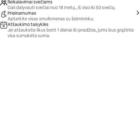
Reikalavimai svečiams
Gali dalyvauti svečiai nuo 18 metų., iš viso iki 50 svečių.
Prieinamumas
Aptarkite visas smulkmenas su šeimininku.
Atšaukimo taisyklės
Jei atšauksite likus bent 1 dienai iki pradžios, jums bus grąžinta
visa sumokėta suma.