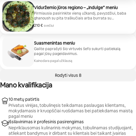
nuo česnakinių kepsnio gabalėlių iki apkeptų šukučių.
Pabaigai pasimėgaukite puikiu desertu, pavyzdžiui,
Viduržemio jūros regiono – „Indulge“ meniu
tiramisu puodeliais, kanoliais, dekonstruotu
Pirmiausia pasirinkite vieną užkandį, pavyzdžiui, baba
mascarpone sūrio pyragu arba lydyto šokolado pyragu.
ghanoush su pita traškučiais arba burrata su
Kiekviena pakuotė skirta 2 asmenims.
senoviniais pomidorais. Tada patiekite gaivinančią
210 €
210 € svečiui
svečiui
pirmąją patiekalą, pavyzdžiui, braškių salotas arba
keptas cukinijas. Pagrindiniam patiekalui rinkitės tokius
gardžius variantus kaip vištiena pagal prancūzišką
receptą arba kepta lašiša. Desertui pasirinkite
Suasmenintas meniu
pistacijų baklavą, skysto šokolado pyragą, kanolius
Galite paprašyti šio virtuvės šefo sukurti patiekalą
arba dekonstruotą maskarponės sūrio pyragą.
pagal jūsų pageidavimus.
Kiekviena pakuotė skirta 2 asmenims.
Kainodara pagal užklausą
Rodyti visus 8
Mano kvalifikacija
10 metų patirtis
Privatus virėjas, tobulinęsis teikdamas paslaugas klientams,
mokydamasis ir kruopščiai ruošdamas bei patiekdamas maistą
pagal meniu
Išsilavinimas ir profesinis pasirengimas
Nepriklausomas kulinarinis mokymas, tobulinamas studijuojant,
atliekant bandymus ir dirbant su klientais bei taikant įvairias