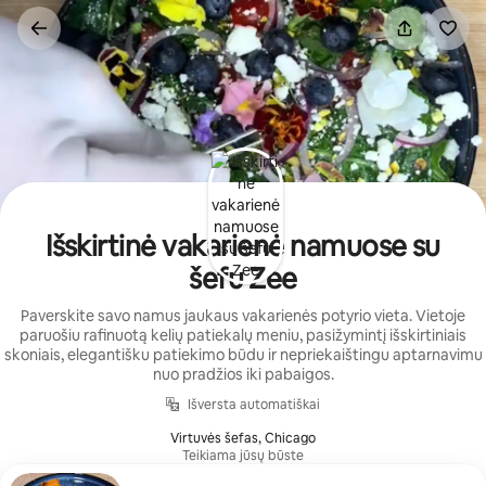
Pereiti
prie
turinio
Išskirtinė vakarienė namuose su
šefu Zee
Paverskite savo namus jaukaus vakarienės potyrio vieta. Vietoje
paruošiu rafinuotą kelių patiekalų meniu, pasižymintį išskirtiniais
skoniais, elegantišku patiekimo būdu ir nepriekaištingu aptarnavimu
nuo pradžios iki pabaigos.
Išversta automatiškai
Virtuvės šefas, Chicago
Teikiama jūsų būste