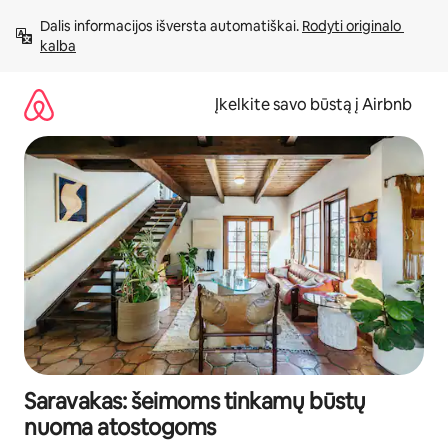
Pereiti
Dalis informacijos išversta automatiškai. 
Rodyti originalo 
prie
kalba
turinio
Įkelkite savo būstą į Airbnb
Saravakas: šeimoms tinkamų būstų
nuoma atostogoms