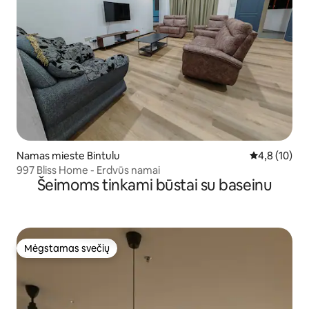
Namas mieste Bintulu
Vidutinis įver
4,8 (10)
997 Bliss Home - Erdvūs namai
Šeimoms tinkami būstai su baseinu
Mėgstamas svečių
Mėgstamas svečių