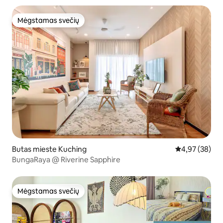
Mėgstamas svečių
Mėgstamas svečių
Butas mieste Kuching
Vidutinis įvert
4,97 (38)
BungaRaya @ Riverine Sapphire
Mėgstamas svečių
Mėgstamas svečių