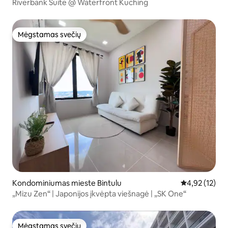
Riverbank Suite @ Waterfront Kuching
Mėgstamas svečių
Mėgstamas svečių
Kondominiumas mieste Bintulu
Vidutinis įvert
4,92 (12)
„Mizu Zen“ | Japonijos įkvėpta viešnagė | „SK One“
Mėgstamas svečių