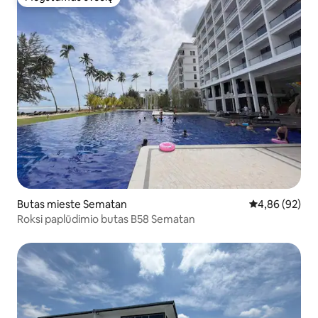
Mėgstamas svečių
Butas mieste Sematan
Vidutinis įvert
4,86 (92)
Roksi paplūdimio butas B58 Sematan