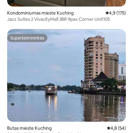
Kondominiumas mieste Kuching
Vidutinis įvert
4,9 (175)
Jazz Suites 2 VivacityMall 3BR 9pax Corner Unit105
Superšeimininkas
Superšeimininkas
Butas mieste Kuching
Vidutinis įver
4,8 (54)