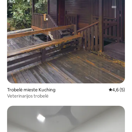
Trobelė mieste Kuching
Vidutinis įv
4,6 (5)
Veterinarijos trobelė