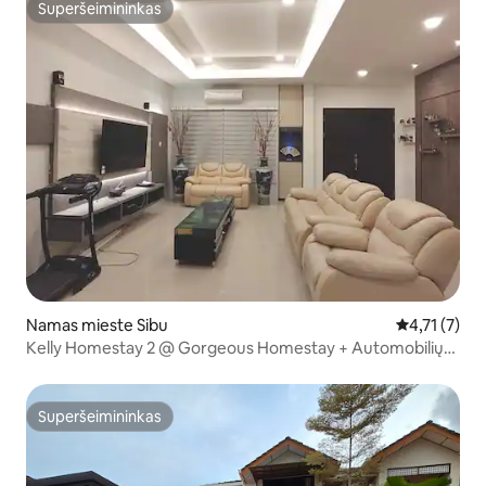
Superšeimininkas
Superšeimininkas
Namas mieste Sibu
Vidutinis įve
4,71 (7)
Kelly Homestay 2 @ Gorgeous Homestay + Automobilių
nuoma
Superšeimininkas
Superšeimininkas