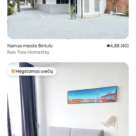
Namas mieste Bintulu
Vidutinis įvert
4,88 (40)
Rain Tree Homestay
Mėgstamas svečių
Svečių mėgstamiausias