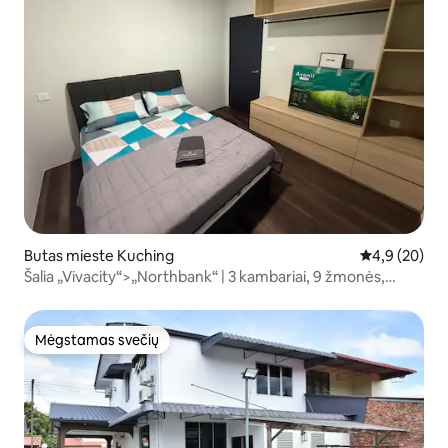
Butas mieste Kuching
Vidutinis įver
4,9 (20)
Šalia „Vivacity“>„Northbank“ | 3 kambariai, 9 žmonės,
raudona
Mėgstamas svečių
Mėgstamas svečių