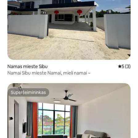
Namas mieste Sibu
Vidutinis 
5 (3)
Namai Sibu mieste Namai, mieli namai ~
Superšeimininkas
Superšeimininkas