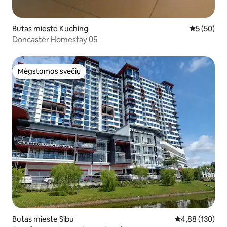
Butas mieste Kuching
Vidutinis įv
5 (50)
Doncaster Homestay 05
Mėgstamas svečių
Mėgstamas svečių
Butas mieste Sibu
Vidutinis įverti
4,88 (130)