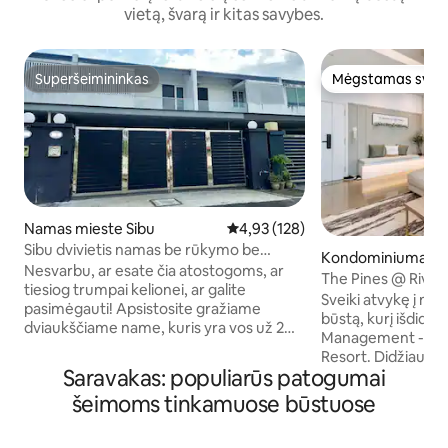
vietą, švarą ir kitas savybes.
Superšeimininkas
Mėgstamas sveč
Superšeimininkas
Mėgstamas sveč
Namas mieste Sibu
Vidutinis įvertinimas: 4,93 iš 5, a
4,93 (128)
Sibu dvivietis namas be rūkymo be
Kondominiumas m
vestuvių
Nesvarbu, ar esate čia atostogoms, ar
ing
The Pines @ River
tiesiog trumpai kelionei, ar galite
Sveiki atvykę į mūs
pasimėgauti! Apsistosite gražiame
būstą, kurį išdidži
dviaukščiame name, kuris yra vos už 2
Management - The
minučių kelio automobiliu nuo Sibu
Resort. Didžiausias mūsų būsto
autobusų terminalo ir už 25 minučių kelio
Saravakas: populiarūs patogumai
akcentas: privatūs
automobiliu nuo Sibu oro uosto.
vaizdai į Saravako
šeimoms tinkamuose būstuose
„Everwin“ prekybos centras yra visai
Mūsų erdvė, esanti
šalia, todėl jums nereikės toli nueiti, kad
pasigirti visiškai na
paimtumėte tai, ko jums reikia. Mūsų