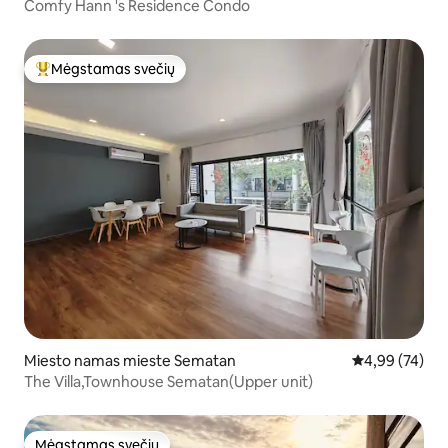
Comfy Hann 's Residence Condo
Mėgstamas svečių
Svečių mėgstamiausias
Miesto namas mieste Sematan
Vidutinis įvert
4,99 (74)
The Villa,Townhouse Sematan(Upper unit)
Mėgstamas svečių