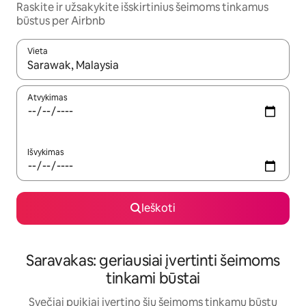
Raskite ir užsakykite išskirtinius šeimoms tinkamus
būstus per Airbnb
Vieta
Kai pasirodys paieškos rezultatai, juos naršyti galite naudodam
Atvykimas
Išvykimas
Ieškoti
Saravakas: geriausiai įvertinti šeimoms
tinkami būstai
Svečiai puikiai įvertino šių šeimoms tinkamų būstų