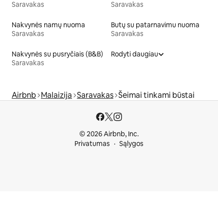
Saravakas
Saravakas
Nakvynės namų nuoma
Butų su patarnavimu nuoma
Saravakas
Saravakas
Nakvynės su pusryčiais (B&B)
Rodyti daugiau
Saravakas
Airbnb
Malaizija
Saravakas
Šeimai tinkami būstai
© 2026 Airbnb, Inc.
Privatumas
Sąlygos