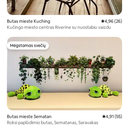
Butas mieste Kuching
Vidutinis įvert
4,96 (26)
Kučingo miesto centras Riverine su nuostabiu vaizdu
Mėgstamas svečių
Mėgstamas svečių
Butas mieste Sematan
Vidutinis įvert
4,91 (55)
Roksi paplūdimio butas, Sematanas, Saravakas