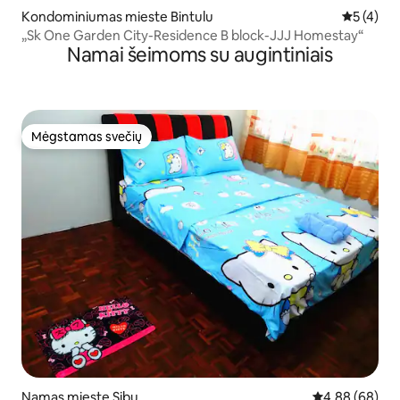
Kondominiumas mieste Bintulu
Vidutinis 
5 (4)
„Sk One Garden City-Residence B block-JJJ Homestay“
Namai šeimoms su augintiniais
Mėgstamas svečių
Mėgstamas svečių
Namas mieste Sibu
Vidutinis įvert
4,88 (68)