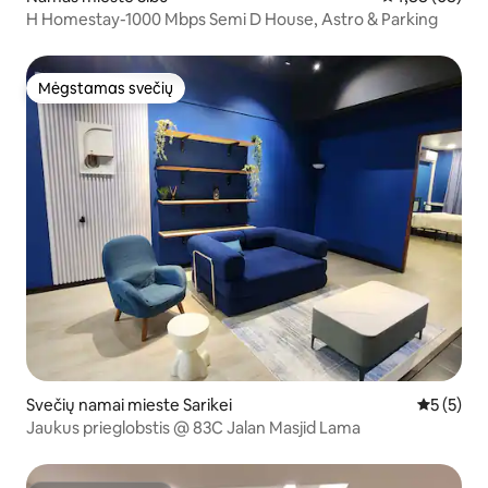
H Homestay-1000 Mbps Semi D House, Astro & Parking
Mėgstamas svečių
Mėgstamas svečių
Svečių namai mieste Sarikei
Vidutinis 
5 (5)
Jaukus prieglobstis @ 83C Jalan Masjid Lama