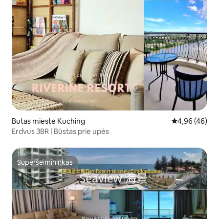
Butas mieste Kuching
Vidutinis įvert
4,96 (46)
Erdvus 3BR | Būstas prie upės
Superšeimininkas
Superšeimininkas