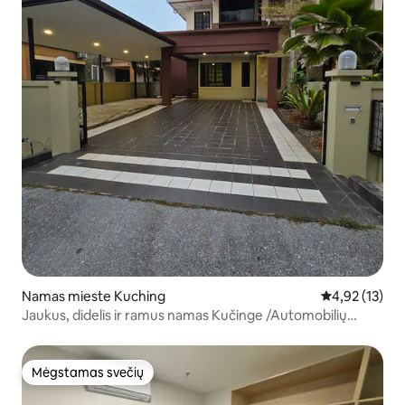
Namas mieste Kuching
Vidutinis įvert
4,92 (13)
Jaukus, didelis ir ramus namas Kučinge /Automobilių
nuoma
Mėgstamas svečių
Mėgstamas svečių