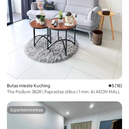
Butas mieste Kuching
Vidutinis į
5 (16)
The Podium 3B2R | Paprastas stilius | 1 min. iki AEON MALL
Superšeimininkas
Superšeimininkas