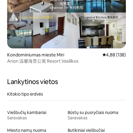
Kondominiumas mieste Miri
Vidutinis įverti
4,88 (138)
Arion 温馨海景公寓 Resort Vasilikos
Lankytinos vietos
Kitokio tipo erdvės
Viešbučių kambariai
Būstų su pusryčiais nuoma
Saravakas
Saravakas
Miesto namų nuoma
Butikiniai viešbučiai