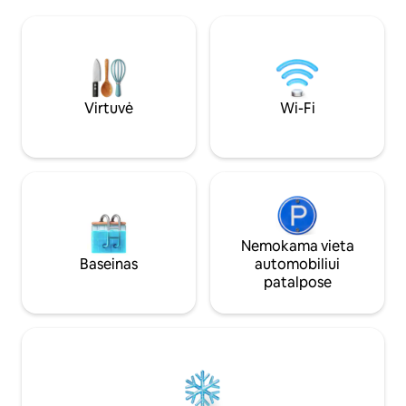
komforto bei stiliau
namuose yra visi patogumai, kurių reikia,
tinkantį didelei še
kad jaustumėtės kaip namie. Namuose
keliaujančiai kartu. Su gaiviais vėjais, kuri
draudžiama rūkyti Negalima rengti
nušluosti, tikimės,
vakarėlių ar renginių Vestuvių veikla
Pines“ taip pat, ka
neleidžiama.
Virtuvė
Wi-Fi
Nemokama vieta
Baseinas
automobiliui
patalpose