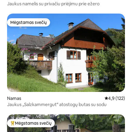
Jaukus namelis su privačiu priėjimu prie ežero
Mėgstamas svečių
Mėgstamas svečių
Namas
Vidutinis įvert
4,9 (122)
Jaukus „Salzkammergut“ atostogų butas su sodu
Mėgstamas svečių
Svečių mėgstamiausias