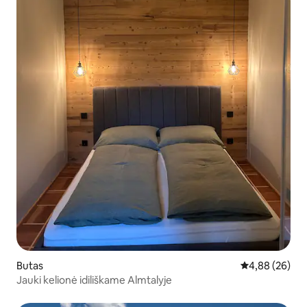
Butas
Vidutinis įvert
4,88 (26)
Jauki kelionė idiliškame Almtalyje