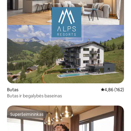
Butas
Vidutinis įverti
4,86 (162)
Butas ir begalybės baseinas
Superšeimininkas
Superšeimininkas