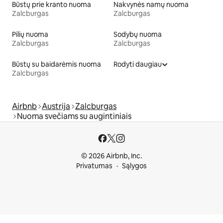
Būstų prie kranto nuoma
Nakvynės namų nuoma
Zalcburgas
Zalcburgas
Pilių nuoma
Sodybų nuoma
Zalcburgas
Zalcburgas
Būstų su baidarėmis nuoma
Rodyti daugiau
Zalcburgas
Airbnb
Austrija
Zalcburgas
Nuoma svečiams su augintiniais
© 2026 Airbnb, Inc.
Privatumas
Sąlygos