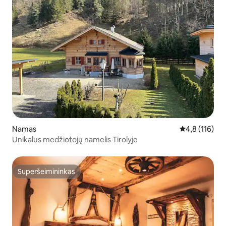
Namas
Vidutinis įvert
4,8 (116)
Unikalus medžiotojų namelis Tirolyje
Superšeimininkas
Superšeimininkas