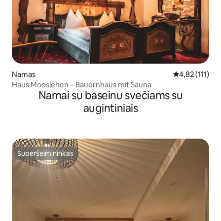
Namas
Vidutinis įvert
4,82 (111)
Haus Mooslehen – Bauernhaus mit Sauna
Namai su baseinu svečiams su
augintiniais
Superšeimininkas
Superšeimininkas