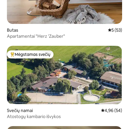
Butas
Vidutinis į
5 (53)
Apartamentai "Herz 'Zauber"
Mėgstamas svečių
Svečių mėgstamiausias
Svečių namai
Vidutinis įvert
4,96 (54)
Atostogų kambario išvykos