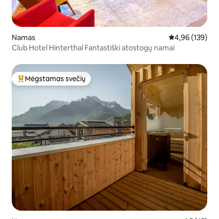
Namas
Vidutinis įverti
4,96 (139)
Club Hotel Hinterthal Fantastiški atostogų namai
Mėgstamas svečių
Svečių mėgstamiausias