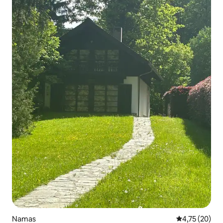
Namas
Vidutinis įvert
4,75 (20)