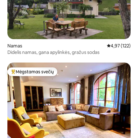
Namas
Vidutinis įverti
4,97 (122)
Didelis namas, gana apylinkės, gražus sodas
Mėgstamas svečių
Svečių mėgstamiausias