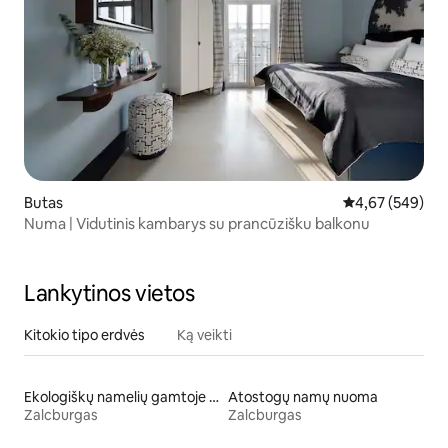
Butas
Vidutinis įverti
4,67 (549)
Numa | Vidutinis kambarys su prancūzišku balkonu
Lankytinos vietos
Kitokio tipo erdvės
Ką veikti
Ekologiškų namelių gamtoje nuoma
Atostogų namų nuoma
Zalcburgas
Zalcburgas