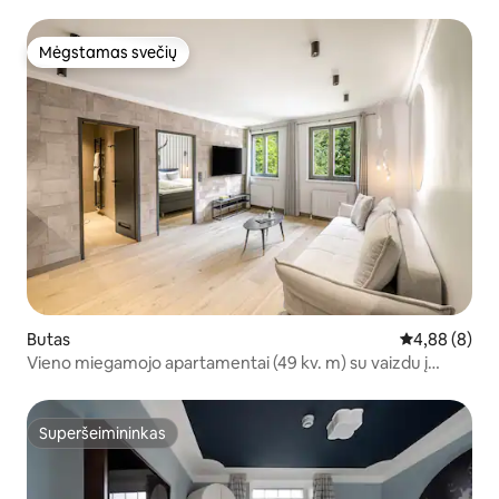
Mėgstamas svečių
Mėgstamas svečių
Butas
Vidutinis įver
4,88 (8)
Vieno miegamojo apartamentai (49 kv. m) su vaizdu į
krioklį
Superšeimininkas
Superšeimininkas