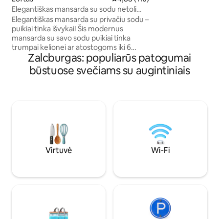
židinį arba atsipala
Elegantiškas mansarda su sodu netoli
sūkurinės vonios 
Zalcburgo
Elegantiškas mansarda su privačiu sodu –
netrukdomu vaizdu 
puikiai tinka išvykai! Šis modernus
nuostabios panora
mansarda su savo sodu puikiai tinka
didelio lango priek
trumpai kelionei ar atostogoms iki 6
vaizdas.
Zalcburgas: populiarūs patogumai
žmonių. Netoli Zalcburgo yra didelis
vonios kambarys, trys miegamieji,
būstuose svečiams su augintiniais
svetainė/valgomasis ir virtuvė su
nuostabiu vaizdu į kalnus. Puiki vieta:
Zalcburgo miesto centras yra vos už 25
minučių kelio automobiliu, o Halleinas -
vos už 5 minučių kelio. Nemokamas
susisiekimas traukiniu ir autobusu yra
puikus. Idealiai tinka ekskursijoms,
žygiams pėsčiomis ir maudynėms
ežeruose!
Virtuvė
Wi-Fi