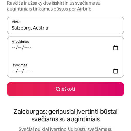
Raskite ir užsakykite išskirtinius svečiams su
augintiniais tinkamus būstus per Airbnb
Vieta
Kai pasirodys paieškos rezultatai, juos naršyti galite naudodam
Atvykimas
Išvykimas
Ieškoti
Zalcburgas: geriausiai įvertinti būstai
svečiams su augintiniais
Svečiai puikiai įvertino šių būstų svečiams su