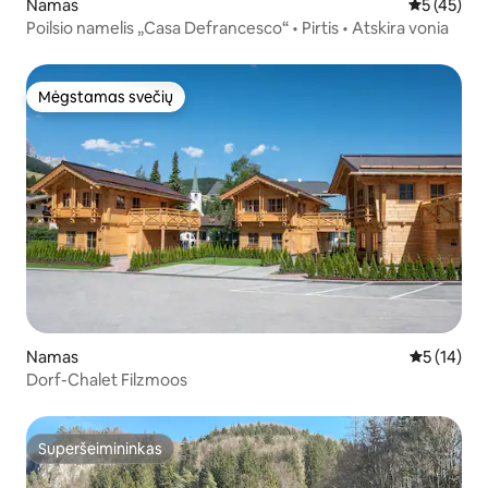
Namas
Vidutinis į
5 (45)
Poilsio namelis „Casa Defrancesco“ • Pirtis • Atskira vonia
Mėgstamas svečių
Mėgstamas svečių
Namas
Vidutinis į
5 (14)
Dorf-Chalet Filzmoos
Superšeimininkas
Superšeimininkas