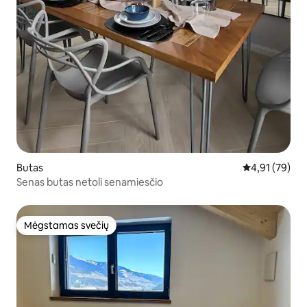
Butas
Vidutinis įvert
4,91 (79)
Senas butas netoli senamiesčio
Mėgstamas svečių
Mėgstamas svečių