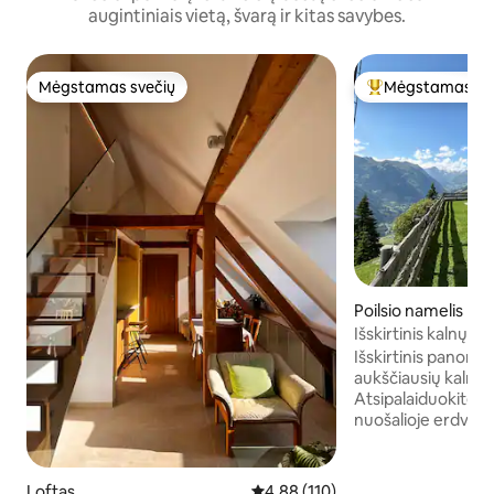
augintiniais vietą, švarą ir kitas savybes.
Mėgstamas svečių
Mėgstamas sv
Mėgstamas svečių
Svečių mėgstami
Poilsio namelis
Išskirtinis kalnų po
sūkurine vonia ir 
Išskirtinis panoram
aukščiausių kalnų 
Atsipalaiduokite ši
nuošalioje erdvėje.
klajoti ir pabėgti 
gyvenimo nuostabi
Mėgaukitės jaukiais
Loftas
Vidutinis įvertinimas: 4,88 iš 5, a
4,88 (110)