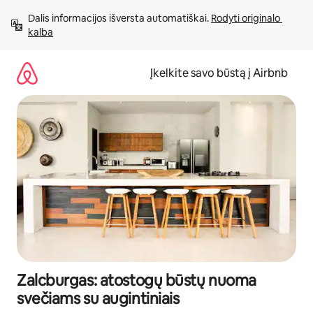
Pereiti
Dalis informacijos išversta automatiškai. 
Rodyti originalo 
prie
kalba
turinio
Įkelkite savo būstą į Airbnb
Zalcburgas: atostogų būstų nuoma
svečiams su augintiniais