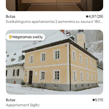
Butas
Vidutinis įvert
4,97 (29)
Sveikatingumo apartamentai 2 asmenims su sauna ir 180°
panorama
Mėgstamas svečių
Svečių mėgstamiausias
Butas
Vidutinis į
5 (11)
Appartement Siglitz