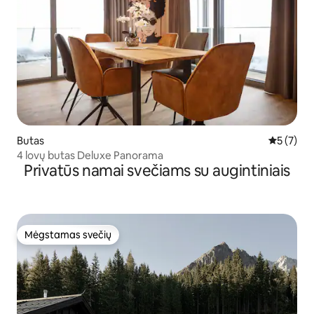
Butas
Vidutinis 
5 (7)
4 lovų butas Deluxe Panorama
Privatūs namai svečiams su augintiniais
Mėgstamas svečių
Mėgstamas svečių