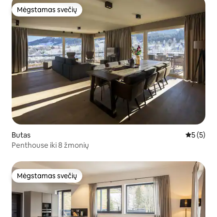
Mėgstamas svečių
Mėgstamas svečių
Butas
Vidutinis 
5 (5)
Penthouse iki 8 žmonių
Mėgstamas svečių
Mėgstamas svečių