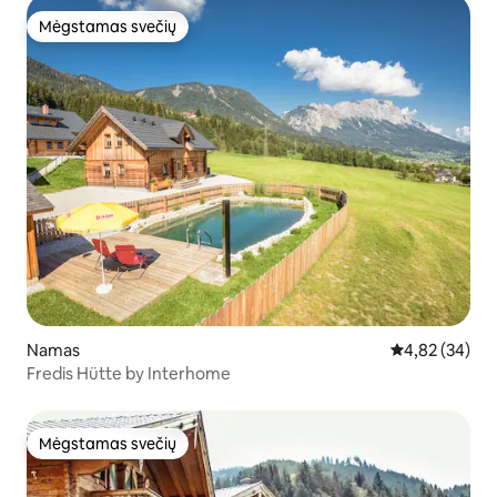
Mėgstamas svečių
Mėgstamas svečių
Namas
Vidutinis įvert
4,82 (34)
Fredis Hütte by Interhome
Mėgstamas svečių
Mėgstamas svečių