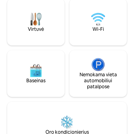
kelio nuo oro uosto
passage. 🍽 Manger local avec une
gamtos rezervato 
cheffe cuisinière sur place = resa une
Statomas sodas yr
semaine à l'avance.
galite pasistatyti t
Virtuvė
Wi-Fi
Nemokama vieta
Baseinas
automobiliui
patalpose
Oro kondicionierius