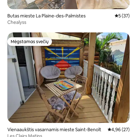
Butas mieste La Plaine-des-Palmistes
Vidutinis į
5 (37)
Chealyss
Mėgstamas svečių
Mėgstamas svečių
Vienaaukštis vasarnamis mieste Saint-Benoît
Vidutinis įvert
4,96 (27)
Les Clairs Matins