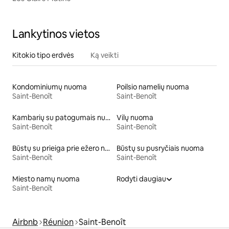
Lankytinos vietos
Kitokio tipo erdvės
Ką veikti
Kondominiumų nuoma
Poilsio namelių nuoma
Saint-Benoît
Saint-Benoît
Kambarių su patogumais nuoma
Vilų nuoma
Saint-Benoît
Saint-Benoît
Būstų su prieiga prie ežero nuoma
Būstų su pusryčiais nuoma
Saint-Benoît
Saint-Benoît
Miesto namų nuoma
Rodyti daugiau
Saint-Benoît
Airbnb
Réunion
Saint-Benoît