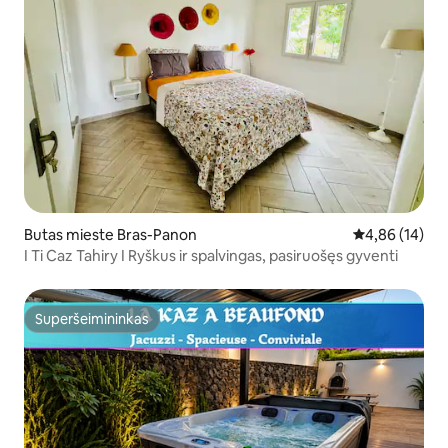
Butas mieste Bras-Panon
Vidutinis įvert
4,86 (14)
I Ti Caz Tahiry I Ryškus ir spalvingas, pasiruošęs gyventi
Superšeimininkas
Superšeimininkas