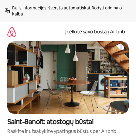
Pereiti
Dalis informacijos išversta automatiškai. 
Rodyti originalo 
prie
kalba
turinio
Įkelkite savo būstą į Airbnb
Saint-Benoît: atostogų būstai
Raskite ir užsakykite ypatingus būstus per Airbnb