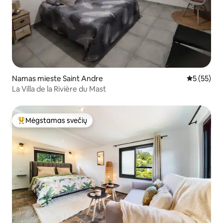
Namas mieste Saint Andre
Vidutinis į
5 (55)
La Villa de la Rivière du Mast
Mėgstamas svečių
Svečių mėgstamiausias