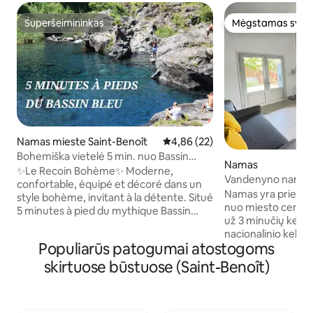
Superšeimininkas
Mėgstamas sveč
Superšeimininkas
Mėgstamas sveč
Namas mieste Saint-Benoît
Vidutinis įvertinimas: 4,86 iš 5, 
4,86 (22)
Bohemiška vietelė 5 min. nuo Bassin
Namas
Bleu, butas Nr. 1
✨Le Recoin Bohème✨ Moderne,
Vandenyno namel
confortable, équipé et décoré dans un
Namas yra prie va
style bohème, invitant à la détente. Situé
nuo miesto centro i
5 minutes à pied du mythique Bassin
už 3 minučių kelio
Bleu, des boulangeries, restaurants et
nacionalinio kelio.
commerces pour rendre votre séjour
Populiarūs patogumai atostogoms
palei namą ir kvieči
simple et agréable. Une station-service
pasivaikščiojimus. Rytinėje pakrantėje
équipée de bornes de recharge pour
skirtuose būstuose (Saint-Benoît)
draudžiama maudyt
véhicules électriques à proximité.
minučių galėsite pa
Adresse idéale pour allier repos,
ir baseinais rytuo
commodité et découverte lors de votre