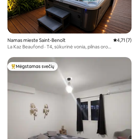
Namas mieste Saint-Benoît
Vidutinis įve
4,71 (7)
La Kaz Beaufond · T4, sūkurinė vonia, pilnas oro
kondicionierius
Mėgstamas svečių
Svečių mėgstamiausias