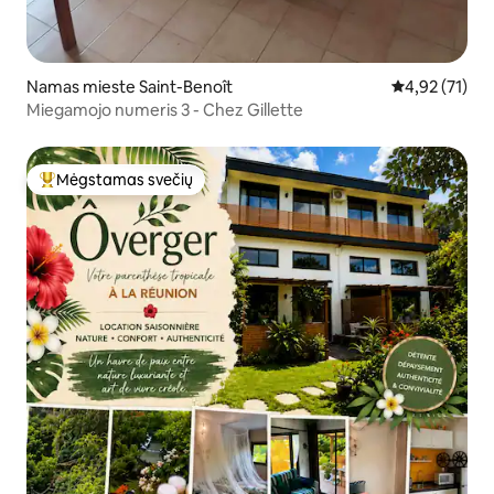
Namas mieste Saint-Benoît
Vidutinis įvert
4,92 (71)
Miegamojo numeris 3 - Chez Gillette
Mėgstamas svečių
Svečių mėgstamiausias