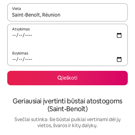
Vieta
Kai pasirodys paieškos rezultatai, juos naršyti galite naudodam
Atvykimas
Išvykimas
Ieškoti
Geriausiai įvertinti būstai atostogoms
(Saint-Benoît)
Svečiai sutinka: šie būstai puikiai vertinami dėl jų
vietos, švaros ir kitų dalykų.