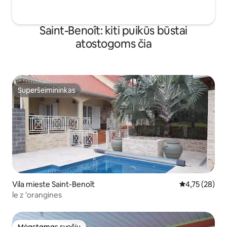
Saint-Benoît: kiti puikūs būstai
atostogoms čia
Superšeimininkas
Superšeimininkas
Vila mieste Saint-Benoît
Vidutinis įvert
4,75 (28)
le z 'orangines