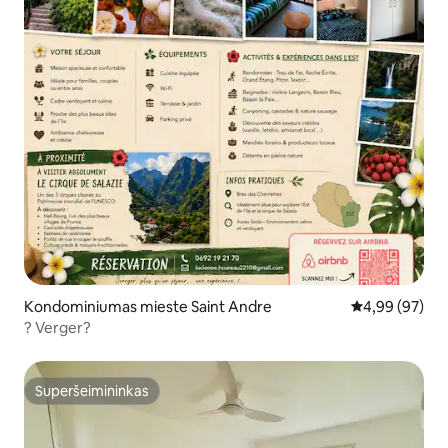
Kondominiumas mieste Saint Andre
Vidutinis įvert
4,99 (97)
? Verger?
Superšeimininkas
Superšeimininkas