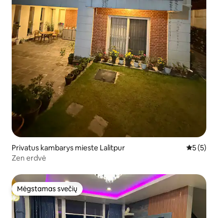
Privatus kambarys mieste Lalitpur
Vidutinis 
5 (5)
Zen erdvė
Mėgstamas svečių
Mėgstamas svečių