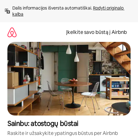
Pereiti
Dalis informacijos išversta automatiškai. 
Rodyti originalo 
prie
kalba
turinio
Įkelkite savo būstą į Airbnb
Sainbu: atostogų būstai
Raskite ir užsakykite ypatingus būstus per Airbnb