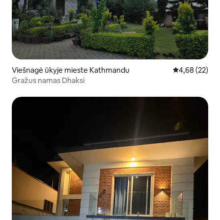
Viešnagė ūkyje mieste Kathmandu
Vidutinis įvert
4,68 (22)
Gražus namas Dhaksi