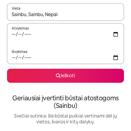
Vieta
Kai pasirodys paieškos rezultatai, juos naršyti galite naudodam
Atvykimas
Išvykimas
Ieškoti
Geriausiai įvertinti būstai atostogoms
(Sainbu)
Svečiai sutinka: šie būstai puikiai vertinami dėl jų
vietos, švaros ir kitų dalykų.