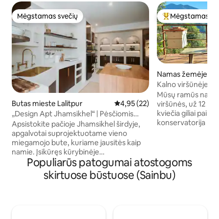
Mėgstamas svečių
Mėgstamas sv
Mėgstamas svečių
Svečių mėgstami
Namas žemėje mi
Kalno viršūnėje es
šventovė netoli 
Mūsų ramūs namai 
Butas mieste Lalitpur
Vidutinis įvertinimas: 4,95 iš 5, 
4,95 (22)
viršūnės, už 12 k
kviečia giliai pails
„Design Apt Jhamsikhel“ | Pėsčiomis
konservatorija med
pasiekiamas kūrybos centras
Apsistokite pačioje Jhamsikhel širdyje,
atsipalaiduokite te
apgalvotai suprojektuotame vieno
maisto miško. Pap
miegamojo bute, kuriame jausitės kaip
ramybei. Pabuskit
namie. Įsikūręs kūrybinėje
gurkšnokite arbatą
Populiarūs patogumai atostogoms
bendruomenės erdvėje „Sattya“, kur vos
arba klajokite miško
už kelių minučių kelio pėsčiomis yra
skirtuose būstuose (Sainbu)
lėtoms dienoms, šv
kavinės, restoranai ir būtiniausi kasdieniai
orui. Yra greitas be
dalykai. Specialiai pagal užsakymą
galima pasiimti. At
suprojektuota, architekto sukurta erdvė
atgaukite jėgas m
su švariomis linijomis, meniškomis
prieglobsčio kamp
detalėmis ir ramia, apgalvota atmosfera.