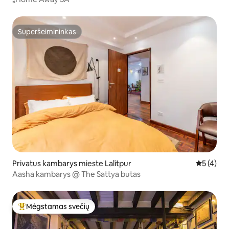
Superšeimininkas
Superšeimininkas
Privatus kambarys mieste Lalitpur
Vidutinis 
5 (4)
Aasha kambarys @ The Sattya butas
Mėgstamas svečių
Svečių mėgstamiausias