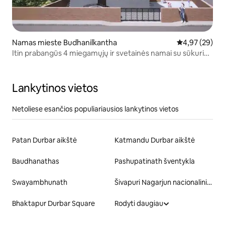
Namas mieste Budhanilkantha
Vidutinis įvert
4,97 (29)
Itin prabangūs 4 miegamųjų ir svetainės namai su sūkurine
vonia / oro kondicionieriumi
Lankytinos vietos
Netoliese esančios populiariausios lankytinos vietos
Patan Durbar aikštė
Katmandu Durbar aikštė
Baudhanathas
Pashupatinath šventykla
Swayambhunath
Šivapuri Nagarjun nacionalinis parkas
Bhaktapur Durbar Square
Rodyti daugiau