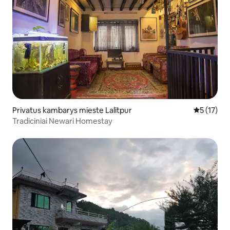
Privatus kambarys mieste Lalitpur
Vidutinis į
5 (17)
Tradiciniai Newari Homestay