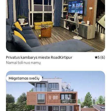
Privatus kambarys mieste RoadKirtipur
Vidutinis 
5 (6)
Namai toli nuo namų
Mėgstamas svečių
Mėgstamas svečių