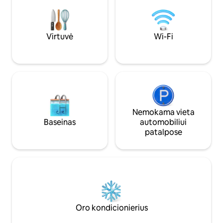
40 min. kelio nuo 
Sukurta komfortui ir paprastumui, su
patikimu atsarginiu elektros energijos
šaltiniu, nesvarbu, ar esate čia kelioms
dienoms, ar apsistojate ilgesniam laikui.
Virtuvė
Wi-Fi
Nemokama vieta
Baseinas
automobiliui
patalpose
Oro kondicionierius