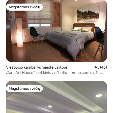
Mėgstamas svečių
Mėgstamas svečių
Viešbučio kambarys mieste Lalitpur
Vidutinis įv
5 (46)
„Tara Art House“, butikinis viešbutis ir meno centras Nr.
202
Mėgstamas svečių
Mėgstamas svečių