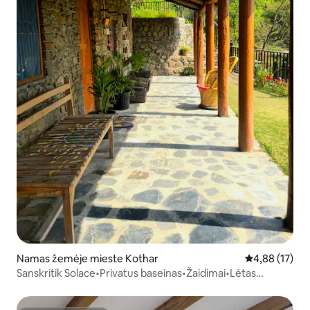
Namas žemėje mieste Kothar
Vidutinis įvert
4,88 (17)
Sanskritik Solace•Privatus baseinas•Žaidimai•Lėtas
gyvenimas