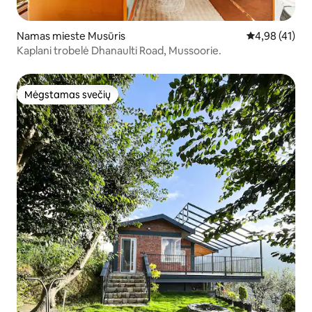
Namas mieste Musūris
Vidutinis įvert
4,98 (41)
Kaplani trobelė Dhanaulti Road, Mussoorie.
Mėgstamas svečių
Mėgstamas svečių