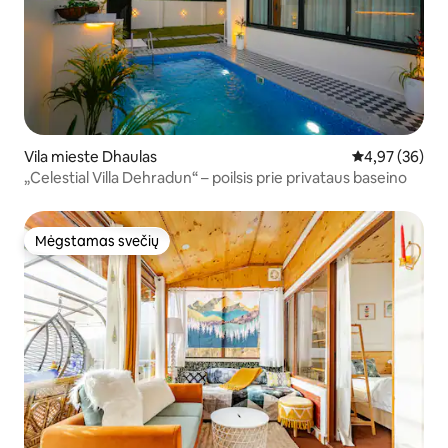
Vila mieste Dhaulas
Vidutinis įvert
4,97 (36)
„Celestial Villa Dehradun“ – poilsis prie privataus baseino
Mėgstamas svečių
Mėgstamas svečių