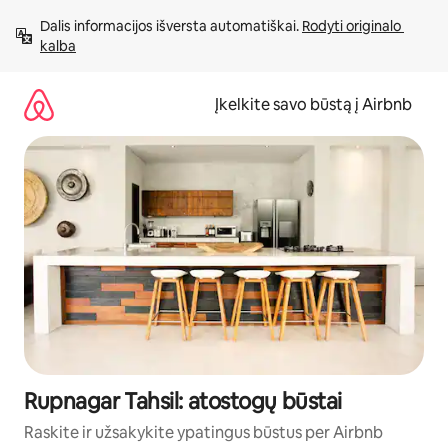
Pereiti
Dalis informacijos išversta automatiškai. 
Rodyti originalo 
prie
kalba
turinio
Įkelkite savo būstą į Airbnb
Rupnagar Tahsil: atostogų būstai
Raskite ir užsakykite ypatingus būstus per Airbnb