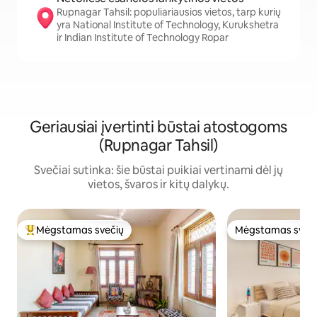
Rupnagar Tahsil: populiariausios vietos, tarp kurių
yra National Institute of Technology, Kurukshetra
ir Indian Institute of Technology Ropar
Geriausiai įvertinti būstai atostogoms
(Rupnagar Tahsil)
Svečiai sutinka: šie būstai puikiai vertinami dėl jų
vietos, švaros ir kitų dalykų.
Mėgstamas svečių
Mėgstamas sveč
Svečių mėgstamiausias
Mėgstamas sveč