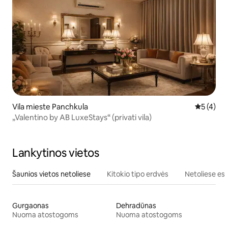
Vila mieste Panchkula
Vidutinis 
5 (4)
„Valentino by AB LuxeStays“ (privati vila)
Lankytinos vietos
Šaunios vietos netoliese
Kitokio tipo erdvės
Netoliese esa
Gurgaonas
Dehradūnas
Nuoma atostogoms
Nuoma atostogoms