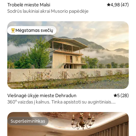
Trobelė mieste Malsi
Vidutinis įvert
4,98 (47)
Sodrūs laukiniai akrai Musorio papėdėje
Mėgstamas svečių
Svečių mėgstamiausias
Viešnagė ūkyje mieste Dehradun
Vidutinis įv
5 (28)
360° vaizdas į kalnus. Tinka apsistoti su augintiniais.
Sodyba.
Superšeimininkas
Superšeimininkas