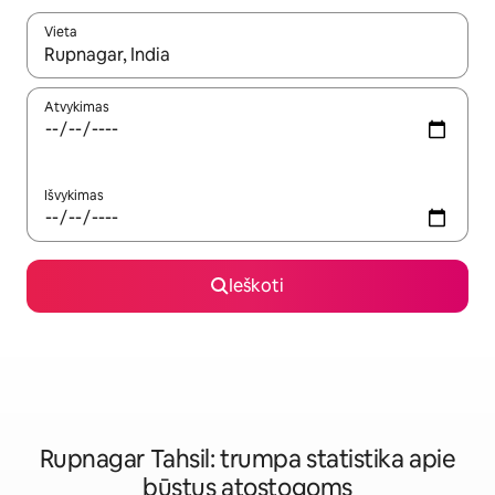
Vieta
Kai pasirodys paieškos rezultatai, juos naršyti galite naudodam
Atvykimas
Išvykimas
Ieškoti
Rupnagar Tahsil: trumpa statistika apie
būstus atostogoms