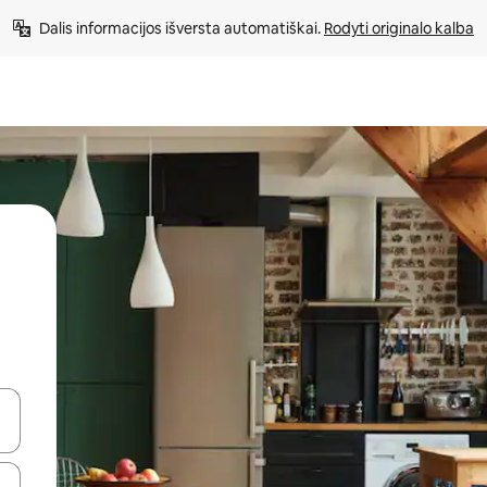
Dalis informacijos išversta automatiškai. 
Rodyti originalo kalba
alite naudodami rodykles aukštyn ir žemyn arba liesdami ir braukdami p