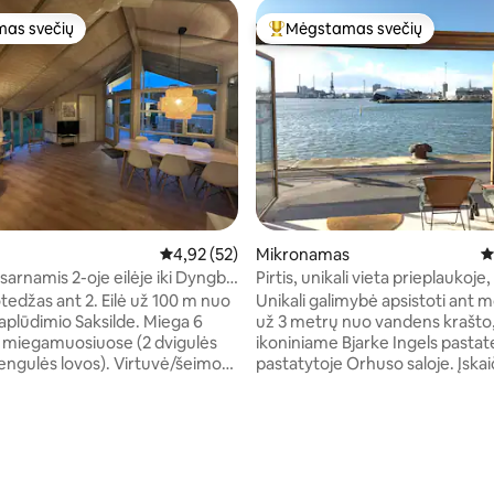
as svečių
Mėgstamas svečių
as svečių
Svečių mėgstamiausias
,89 iš 5, atsiliepimų: 9
Vidutinis įvertinimas: 4,92 iš 5, atsiliepimų: 52
4,92 (52)
Mikronamas
V
sarnamis 2-oje eilėje iki Dyngby
Pirtis, unikali vieta prieplaukoje,
automobiliui
tedžas ant 2. Eilė už 100 m nuo
Unikali galimybė apsistoti ant m
plūdimio Saksilde. Miega 6
už 3 metrų nuo vandens krašto
 miegamuosiuose (2 dvigulės
ikoniniame Bjarke Ingels pastate
ės lovos). Virtuvė/šeimos
pastatytoje Orhuso saloje. Įskai
 malkomis kūrenama viryklė,
Wi-Fi ir privati automobilių sto
romecast ir sauna. Privatus
aikštelė. Esant geram orui, uosto
terasa, batutu, kepsnine, sodo
promenada yra gerai aplankyta. Jaukūs i
ultais Netoliese yra vaikams
gerai įrengti vonios kambariai s
s paplūdimys, minigolfas ir ledų
dviaukštėmis lovomis. Fantastišk
pietus nukreiptas 180 laipsnių