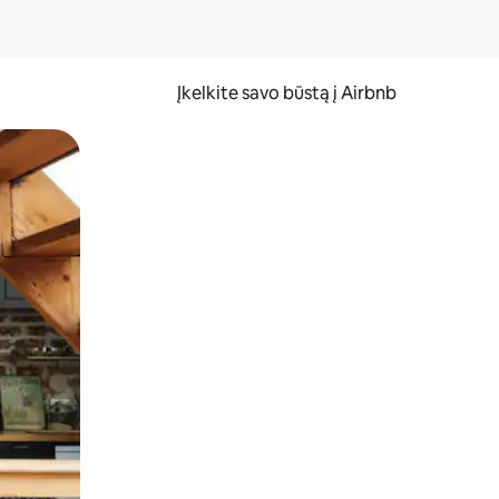
Įkelkite savo būstą į Airbnb
er ekraną.