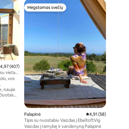
Trobelė
Mėgstamas svečių
Mėgsta
Mėgstamas svečių
Mėgsta
Architekt
skanaus 
1. Šviesu
kotedžas 
estetiniu
priestatą. 2. Gražus natūralus sklypas
gražiais 
kuriuo ga
išorėje d
jungianči
3. Už kel
idutinis įvertinimas: 4,97 iš 5, atsiliepimų: 407
4,97 (407)
Strand, v
tinkamų papl
 su vieta
dirbti ram
olo, vos
prijungim
,
pele.
, naujai
čiuotas
vėjimo
r
Palapinė
Vidutinis įvertinimas: 4
4,91 (58)
u
Tipis su nuostabiu Vaizdas į EbeltoftVig
as, į
Vaizdas į ramybę ir vandenyną Palapinė