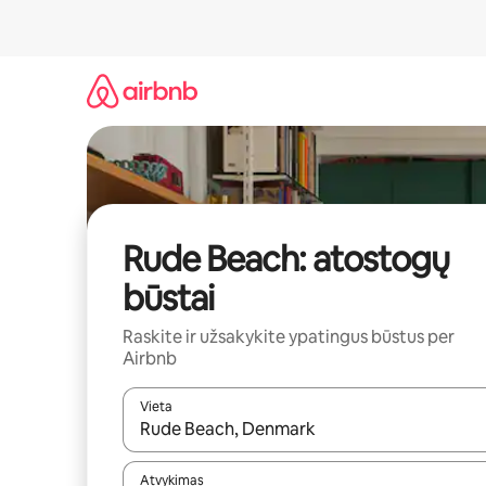
Pereiti
prie
turinio
Rude Beach: atostogų
būstai
Raskite ir užsakykite ypatingus būstus per
Airbnb
Vieta
Kai pasirodys paieškos rezultatai, juos naršyti g
Atvykimas