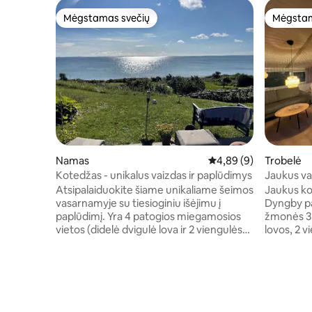
Mėgstamas svečių
Mėgstam
Mėgstamas svečių
Mėgstam
Namas
Vidutinis įvertinimas: 4
4,89 (9)
Trobelė
Kotedžas - unikalus vaizdas ir paplūdimys
Jaukus va
Strand
Atsipalaiduokite šiame unikaliame šeimos
Jaukus ko
vasarnamyje su tiesioginiu išėjimu į
Dyngby pa
paplūdimį. Yra 4 patogios miegamosios
žmonės 3
vietos (didelė dvigulė lova ir 2 viengulės
lovos, 2 viengul
pakeliamos lovos) ir loftas vaikams ar
kambarys,
paaugliui. Jei svečių daugiau nei 4, 100
Wi-Fi, Ch
DKK už naktį vienam asmeniui, taip pat
sodas su 
galimybė naudotis dviem priestatais,
baldais, g
kuriuose yra po dvigulę lovą. Iš viso 8
pritaikyta
geros miegamos vietos. Ramybės
kioskas. Galima apsistoti su 2 augintiniais.