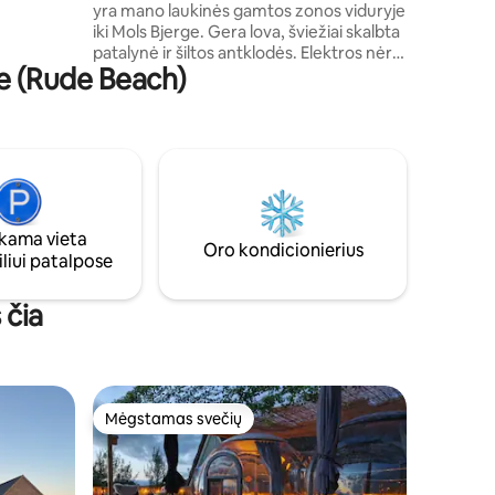
yra mano laukinės gamtos zonos viduryje
ostą ir
iki Mols Bjerge. Gera lova, šviežiai skalbta
imas, kai
patalynė ir šiltos antklodės. Elektros nėra,
 poroms ar
e (Rude Beach)
į palapinę pasiimkite išorinį akumuliatorių,
u
šviesų girliandas ir žibintus. Nėra
vandens. Jūra yra už 20 min. kelio
sto.
pėsčiomis nuo palapinės gražiu žvyrkeliu.
Stilingas ir paprastas dekoras Primityvus
stovyklavimo tualetas prie palapinės,
apsaugotas tvoros Tinka paprastam
maistui, kurį atsivežėte. Fuglsø ūkis siūlo
ama vieta
tipinius pusryčius, kuriuos užsisakote
Oro kondicionierius
liui patalpose
patys susisiekę su Elisabeth SMS 21622113
 čia
Mėgstamas svečių
Mėgstamas svečių