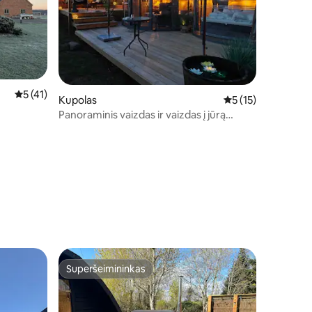
Vidutinis įvertinimas: 5 iš 5, atsiliepimų: 41
5 (41)
Kupolas
Vidutinis įvertinima
5 (15)
Panoraminis vaizdas ir vaizdas į jūrą
(Saulėlydis)
Superšeimininkas
Superšeimininkas