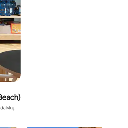
 Beach)
ų dalykų.