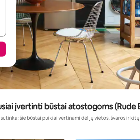
siai įvertinti būstai atostogoms (Rude
sutinka: šie būstai puikiai vertinami dėl jų vietos, švaros ir kit