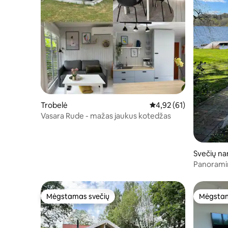
Trobelė
Vidutinis įvertinimas: 4
4,92 (61)
Vasara Rude - mažas jaukus kotedžas
Svečių na
Panoramin
Mėgstamas svečių
Mėgstam
Mėgstamas svečių
Mėgstam