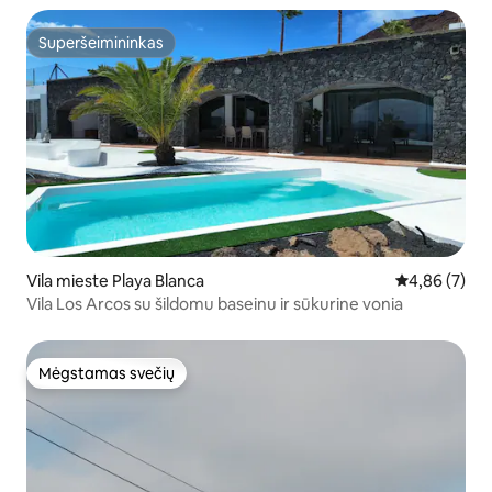
Superšeimininkas
Superšeimininkas
Vila mieste Playa Blanca
Vidutinis įver
4,86 (7)
Vila Los Arcos su šildomu baseinu ir sūkurine vonia
Mėgstamas svečių
Mėgstamas svečių