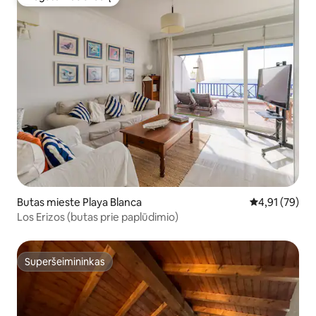
Mėgstamas svečių
Butas mieste Playa Blanca
Vidutinis įvert
4,91 (79)
Los Erizos (butas prie paplūdimio)
Superšeimininkas
Superšeimininkas