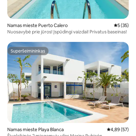
Namas mieste Puerto Calero
Vidutinis į
5 (35)
Nuosavybė prie jūros! Įspūdingi vaizdai! Privatus baseinas!
Superšeimininkas
Superšeimininkas
Namas mieste Playa Blanca
Vidutinis įvert
4,89 (57)
Šiuolaikinės 2 miegamųjų vilos Marina Rubicón