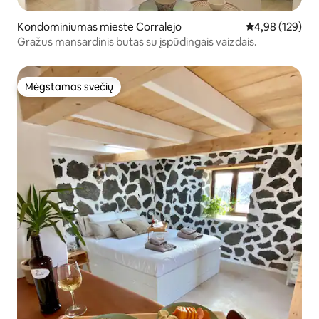
Kondominiumas mieste Corralejo
Vidutinis įverti
4,98 (129)
Gražus mansardinis butas su įspūdingais vaizdais.
Mėgstamas svečių
Mėgstamas svečių