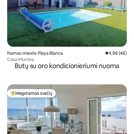
Namas mieste Playa Blanca
Vidutinis įvert
4,96 (46)
Casa Montes
Butų su oro kondicionieriumi nuoma
Mėgstamas svečių
Svečių mėgstamiausias