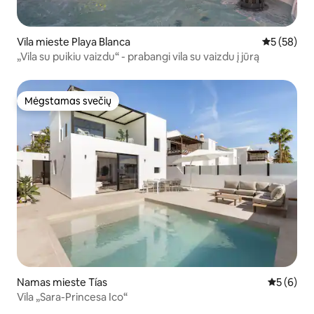
Vila mieste Playa Blanca
Vidutinis įv
5 (58)
„Vila su puikiu vaizdu“ - prabangi vila su vaizdu į jūrą
Mėgstamas svečių
Mėgstamas svečių
Namas mieste Tías
Vidutinis 
5 (6)
Vila „Sara-Princesa Ico“