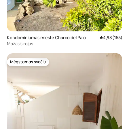
Kondominiumas mieste Charco del Palo
Vidutinis įverti
4,93 (165)
Mažasis rojus
Mėgstamas svečių
Mėgstamas svečių