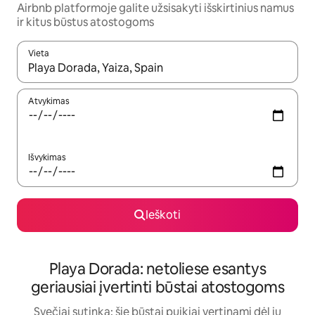
Airbnb platformoje galite užsisakyti išskirtinius namus
ir kitus būstus atostogoms
Vieta
Kai pasirodys paieškos rezultatai, juos naršyti galite naudodam
Atvykimas
Išvykimas
Ieškoti
Playa Dorada: netoliese esantys
geriausiai įvertinti būstai atostogoms
Svečiai sutinka: šie būstai puikiai vertinami dėl jų