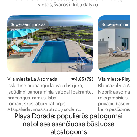
vietos, švaros ir kitų dalykų.
Superšeimininkas
Superšeimininkas
Superšeimininkas
Superšeimininkas
Vila mieste La Asomada
Vidutinis įvertinimas: 4,85 iš 5, 
4,85 (79)
Vila mieste Playa 
Išskirtinė prabangi vila, vaizdas į jūrą,
Blancazul vila Anai
privatus šildomas baseinas
Įspūdingi panoraminiai vaizdai į pakrantę,
Nepriklausoma ir pr
prabangus, ramus, labai
miegamaisiais, trim
romantiškas,labai ypatingas
privačiu baseinu. Vos už kelių minučių
Atsipalaidavimas subtropų sode ir
kelio pėsčiomis n
Playa Dorada: populiarūs patogumai
Infinity privatus baseinas, jauki vila buvo
prieplaukos. Automobilių stovėjimo
visiškai atnaujinta iki aukšto lygio 2018 m.
aikštelė, soliarium
netoliese esančiuose būstuose
rudenį, geriausia vieta Gaida ugnikalnio
kepsninė, stalo te
atostogoms
šlaituose, La Asomada, labai ramus
miegamajame yra p