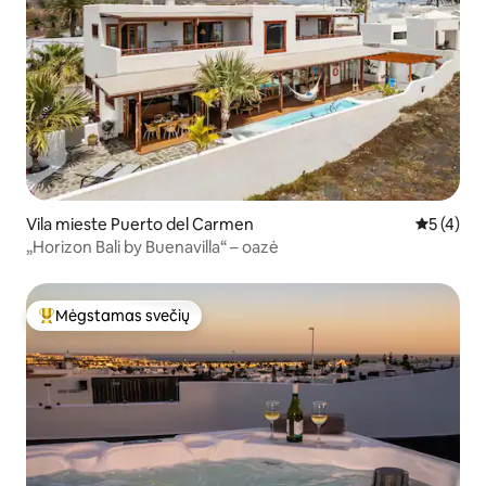
Vila mieste Puerto del Carmen
Vidutinis 
5 (4)
„Horizon Bali by Buenavilla“ – oazė
Mėgstamas svečių
Svečių mėgstamiausias