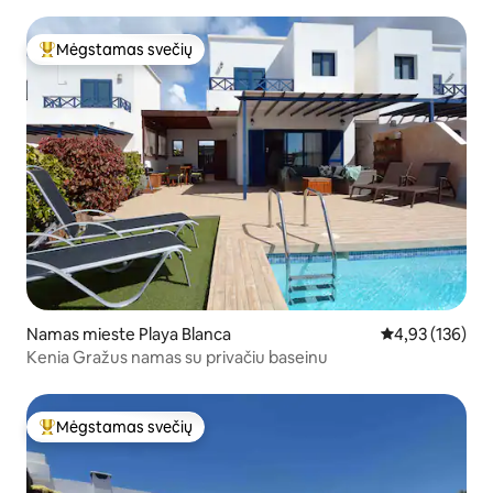
Mėgstamas svečių
Svečių mėgstamiausias
Namas mieste Playa Blanca
Vidutinis įverti
4,93 (136)
Kenia Gražus namas su privačiu baseinu
Mėgstamas svečių
Svečių mėgstamiausias