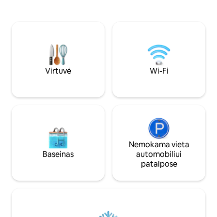
kvapą gniaužiantis vaizdas, ir centrinėje
kambarys, oro kond
pietų/rytų pakrantėje, saulė nuo
šildymas. Nereikia krauti rankšluosčių -
saulėtekio iki saulėlydžio, šis tradicinis
mes juos jums pa
Kanarų stiliaus namai su originaliomis
erdvia privačia te
lavos uolos sienomis, ir suteikė Turizmo
zona, kepsnine, so
valdyboms specialią sertifikuotą licenciją
privačiu baseinu. Nekantraujame su
CR-35-3-0000026 už tradicinį kaimiško
jumis susitikti!
stiliaus dizainą ir leidimą oficialiai
Virtuvė
Wi-Fi
apgyvendinti svečius turizmui, vila skirta
2 svečiams + 2 vaikams, įtrauktiems į
kasdienės nuomos kainą. Interjerą
suprojektavo gerai žinomas (vietinis)
interjero dizaineris, kad pagerintų
Kanarų aplinką, o išorę suprojektavo
specialistas architektas iš Maljorkos, ir jis
išsiplėtė 375 kv.m 4036 kv.m sodo terasų
Nemokama vieta
ir saulės apšviestų vėsinimo zonų,
Baseinas
automobiliui
įskaitant subrendusius
patalpose
subtropinius/palmių sodus, privatų
Infinity baseiną 3,00 pločio x 5,50 ilgio,
plius 150-170 cm gylio,
žiemą/rudenį/ankstyvą pavasarį šildomą
su dengta poilsio terasa ir didele L
formos dienos lova/sodo sofa, kavos