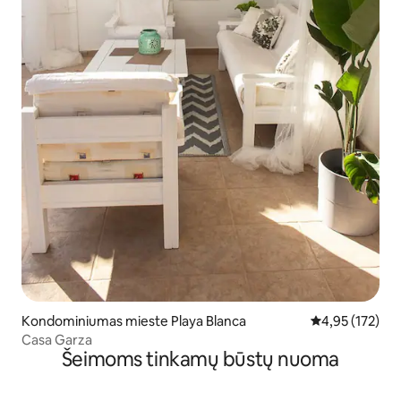
Kondominiumas mieste Playa Blanca
Vidutinis įverti
4,95 (172)
Casa Garza
Šeimoms tinkamų būstų nuoma