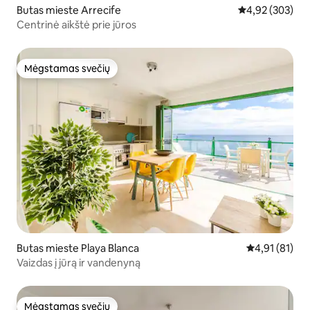
Butas mieste Arrecife
Vidutinis įverti
4,92 (303)
Centrinė aikštė prie jūros
Mėgstamas svečių
Mėgstamas svečių
Butas mieste Playa Blanca
Vidutinis įvert
4,91 (81)
Vaizdas į jūrą ir vandenyną
Mėgstamas svečių