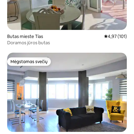
Butas mieste Tías
Vidutinis įverti
4,97 (101)
Doramos jūros butas
Mėgstamas svečių
Mėgstamas svečių