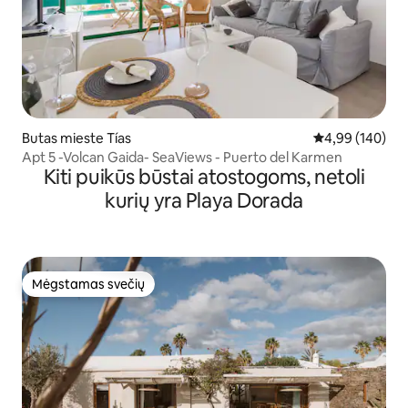
Butas mieste Tías
Vidutinis įverti
4,99 (140)
Apt 5 -Volcan Gaida- SeaViews - Puerto del Karmen
Kiti puikūs būstai atostogoms, netoli
kurių yra Playa Dorada
Mėgstamas svečių
Mėgstamas svečių