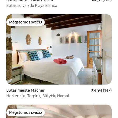
Butas su vaizdu Playa Blanca
Mėgstamas svečių
Mėgstamas svečių
Butas mieste Mácher
Vidutinis įverti
4,94 (147)
Hortenzija, Tarpinių Būtybių Namai
Mėgstamas svečių
Mėgstamas svečių