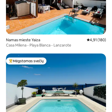
Namas mieste Yaiza
Vidutinis įverti
4,91 (180)
Casa Milena - Playa Blanca - Lanzarote
Mėgstamas svečių
Svečių mėgstamiausias