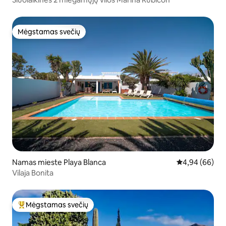
Mėgstamas svečių
Mėgstamas svečių
Namas mieste Playa Blanca
Vidutinis įvert
4,94 (66)
Vilaja Bonita
Mėgstamas svečių
Svečių mėgstamiausias