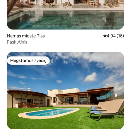
Namas mieste Tías
Vidutinis įvert
4,94 (16)
Paskutinis
Mėgstamas svečių
Mėgstamas svečių