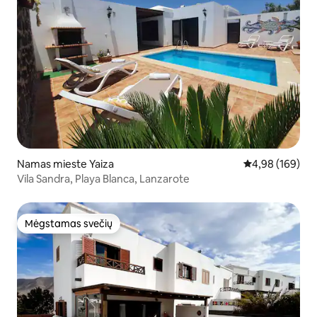
Namas mieste Yaiza
Vidutinis įverti
4,98 (169)
Vila Sandra, Playa Blanca, Lanzarote
Mėgstamas svečių
Mėgstamas svečių