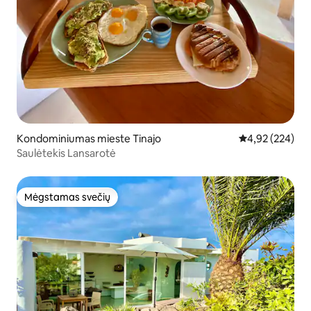
Kondominiumas mieste Tinajo
Vidutinis įverti
4,92 (224)
Saulėtekis Lansarotė
Mėgstamas svečių
Mėgstamas svečių