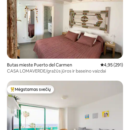
Butas mieste Puerto del Carmen
Vidutinis įverti
4,95 (291)
CASA LOMAVERDE/gražūs jūros ir baseino vaizdai
Mėgstamas svečių
Svečių mėgstamiausias