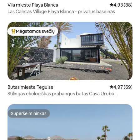
Vila mieste Playa Blanca
Vidutinis įvert
4,93 (88)
Las Caletas Village Playa Blanca - privatus baseinas
Mėgstamas svečių
Svečių mėgstamiausias
Butas mieste Teguise
Vidutinis įvert
4,97 (69)
Stilingas ekologiškas prabangus butas Casa Urubú
Nazaret
Superšeimininkas
Superšeimininkas