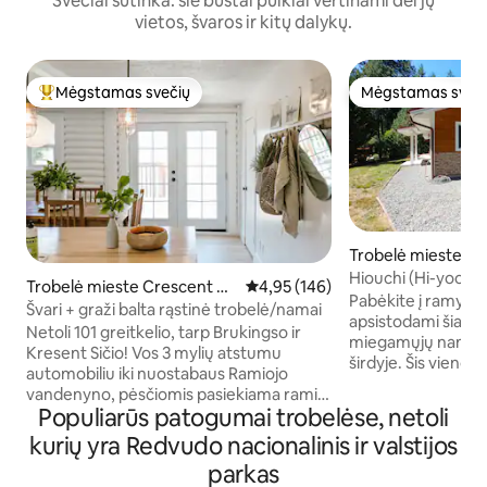
Svečiai sutinka: šie būstai puikiai vertinami dėl jų
vietos, švaros ir kitų dalykų.
Mėgstamas svečių
Mėgstamas sveč
Svečių mėgstamiausias
Mėgstamas sveč
Trobelė mieste Cr
y
Hiouchi (Hi-yoo c
Trobelė mieste Crescent Ci
Vidutinis įvertinimas: 4,95 iš 5, a
4,95 (146)
rajone
Pabėkite į ramybę
ty
Švari + graži balta rąstinė trobelė/namai
apsistodami šiame
Netoli 101 greitkelio, tarp Brukingso ir
miegamųjų namely
Kresent Sičio! Vos 3 mylių atstumu
širdyje. Šis vieno 
automobiliu iki nuostabaus Ramiojo
ramioje Hiouchi vie
vandenyno, pėsčiomis pasiekiama rami
Crescent City, pui
Populiarūs patogumai trobelėse, netoli
Smito upė, o iki gražių maudymosi vietų
erdvę ir gamtos gro
automobiliu važiuoti mažiau nei 1 mylią.
kurių yra Redvudo nacionalinis ir valstijos
atviro išplanavimo
Smagiai leiskite laiką su visa šeima
lubomis, pilnai įren
parkas
žygiuodami po Raudonmedžių
svetaine – puikiai 