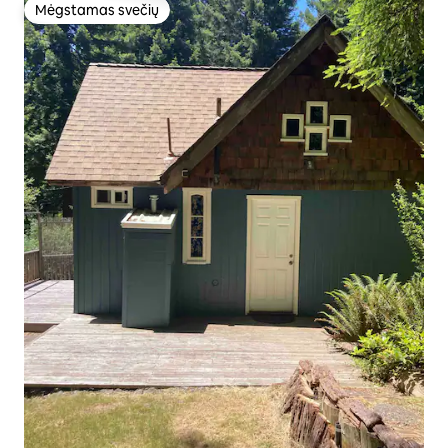
Mėgstamas svečių
Mėgstamas svečių