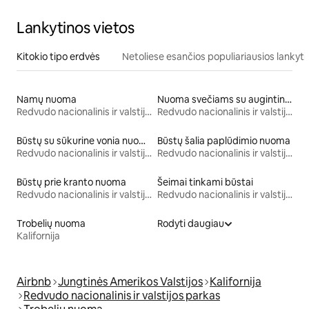
Lankytinos vietos
Kitokio tipo erdvės
Netoliese esančios populiariausios lankyti
Namų nuoma
Nuoma svečiams su augintiniais
Redvudo nacionalinis ir valstijos parkas
Redvudo nacionalinis ir valstijos parkas
Būstų su sūkurine vonia nuoma
Būstų šalia paplūdimio nuoma
Redvudo nacionalinis ir valstijos parkas
Redvudo nacionalinis ir valstijos parkas
Būstų prie kranto nuoma
Šeimai tinkami būstai
Redvudo nacionalinis ir valstijos parkas
Redvudo nacionalinis ir valstijos parkas
Trobelių nuoma
Rodyti daugiau
Kalifornija
Airbnb
Jungtinės Amerikos Valstijos
Kalifornija
Redvudo nacionalinis ir valstijos parkas