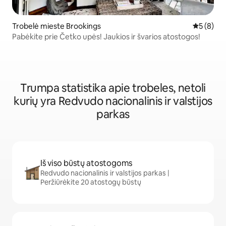
Trobelė mieste Brookings
Vidutinis 
5 (8)
Pabėkite prie Četko upės! Jaukios ir švarios atostogos!
Trumpa statistika apie trobeles, netoli
kurių yra Redvudo nacionalinis ir valstijos
parkas
Iš viso būstų atostogoms
Redvudo nacionalinis ir valstijos parkas |
Peržiūrėkite 20 atostogų būstų