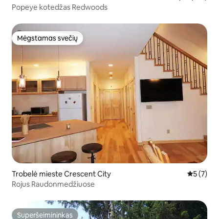
Popeye kotedžas Redwoods
Mėgstamas svečių
Mėgstamas svečių
Trobelė mieste Crescent City
Vidutinis 
5 (7)
Rojus Raudonmedžiuose
Superšeimininkas