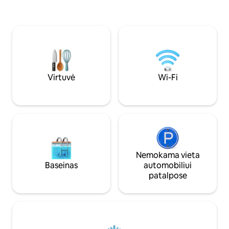
nacionalinį parką ir grįžę namo
susibūrimams. Pro 
atsipalaiduokite mūsų gražiai
patenka natūrali šv
atnaujintame rąstiniame namelyje /
vaizdas į aplinkinį m
namuose. Mėgaukitės mūsų prabangia
ir atpalaiduojanči
patalyne, pilnai aprūpinta virtuve,
šaldytuvu, kuriame yra mūsų Alexandre
šeimos ūkio pieno ir kiaušinių, sūkurine
vonia ir atpalaiduojančiu kiemu.
Virtuvė
Wi-Fi
Nemokama vieta
Baseinas
automobiliui
patalpose