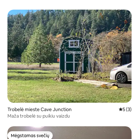
Trobelė mieste Cave Junction
Vidutinis 
5 (3)
Maža trobelė su puikiu vaizdu
Mėgstamas svečių
Mėgstamas svečių