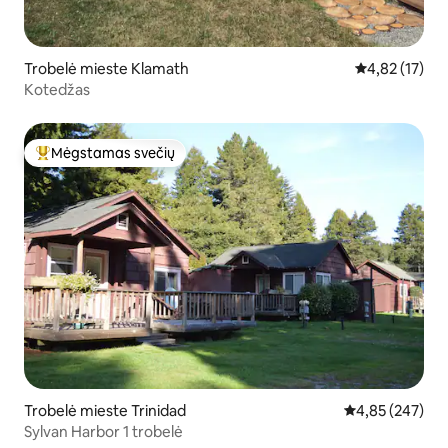
Trobelė mieste Klamath
Vidutinis įvert
4,82 (17)
Kotedžas
Mėgstamas svečių
Svečių mėgstamiausias
Trobelė mieste Trinidad
Vidutinis įverti
4,85 (247)
Sylvan Harbor 1 trobelė