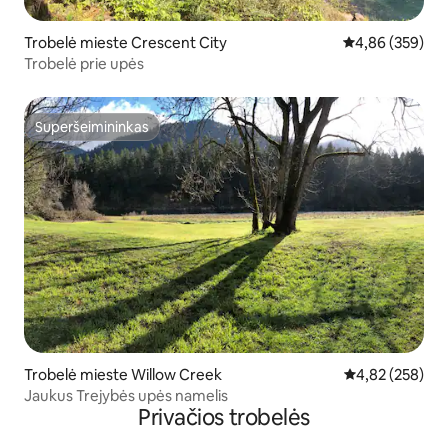
Trobelė mieste Crescent City
Vidutinis įverti
4,86 (359)
Trobelė prie upės
Superšeimininkas
Superšeimininkas
Trobelė mieste Willow Creek
Vidutinis įverti
4,82 (258)
Jaukus Trejybės upės namelis
Privačios trobelės