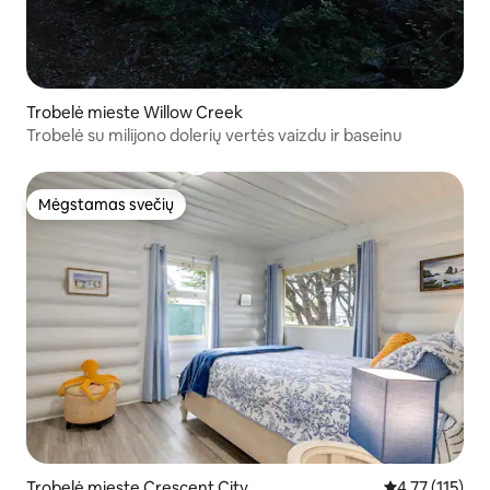
Trobelė mieste Willow Creek
Trobelė su milijono dolerių vertės vaizdu ir baseinu
Mėgstamas svečių
Mėgstamas svečių
Trobelė mieste Crescent City
Vidutinis įvert
4,77 (115)