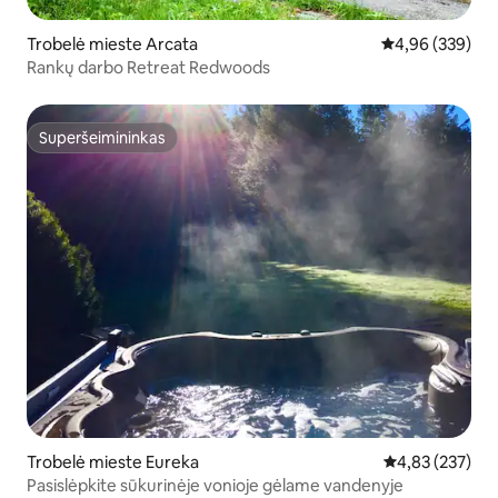
Trobelė mieste Arcata
Vidutinis įverti
4,96 (339)
Rankų darbo Retreat Redwoods
Superšeimininkas
Superšeimininkas
Trobelė mieste Eureka
Vidutinis įverti
4,83 (237)
Pasislėpkite sūkurinėje vonioje gėlame vandenyje