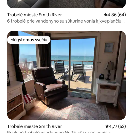
Trobelė mieste Smith River
Vidutinis įvert
4,86 (64)
6 trobelė prie vandenyno su sūkurine vonia irįkvepiančiu
vaizdu
Mėgstamas svečių
Mėgstamas svečių
Trobelė mieste Smith River
Vidutinis įvert
4,77 (52)
Priekinė trobelė vandenyne Nr. 15, sūkurinė vonia ir