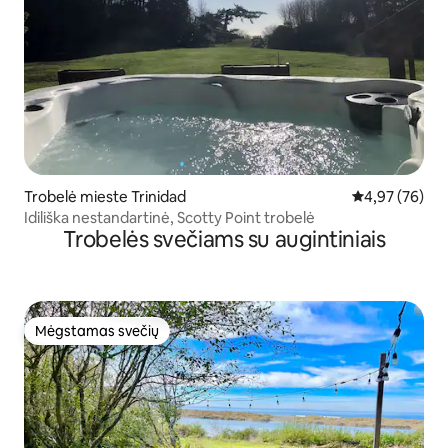
Trobelė mieste Trinidad
Vidutinis įvert
4,97 (76)
Idiliška nestandartinė, Scotty Point trobelė
Trobelės svečiams su augintiniais
Mėgstamas svečių
Mėgstamas svečių