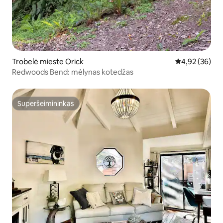
Trobelė mieste Orick
Vidutinis įvert
4,92 (36)
Redwoods Bend: mėlynas kotedžas
Superšeimininkas
Superšeimininkas