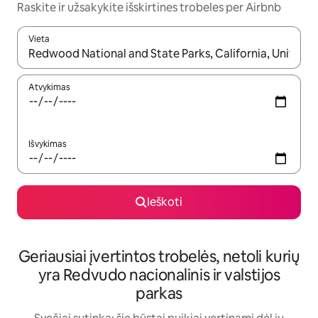
Raskite ir užsakykite išskirtines trobeles per Airbnb
Vieta
Kai pasirodys paieškos rezultatai, juos naršyti galite naudodam
Atvykimas
Išvykimas
Ieškoti
Geriausiai įvertintos trobelės, netoli kurių
yra Redvudo nacionalinis ir valstijos
parkas