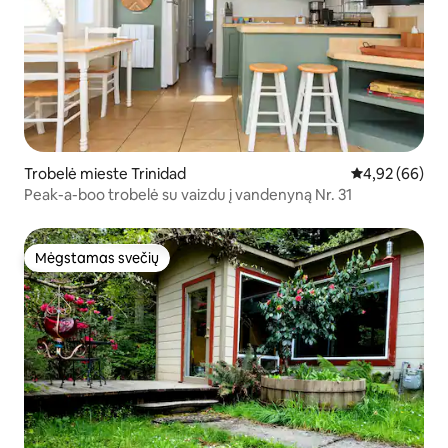
Trobelė mieste Trinidad
Vidutinis įvert
4,92 (66)
Peak-a-boo trobelė su vaizdu į vandenyną Nr. 31
Mėgstamas svečių
Mėgstamas svečių