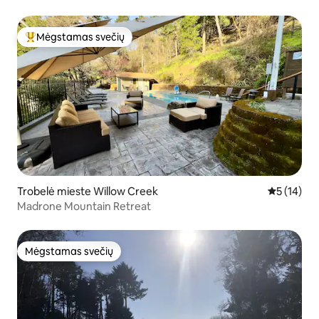
Mėgstamas svečių
Svečių mėgstamiausias
Trobelė mieste Willow Creek
Vidutinis į
5 (14)
Madrone Mountain Retreat
Mėgstamas svečių
Mėgstamas svečių