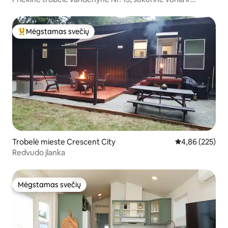
įspūdingi vaizdai
Mėgstamas svečių
Svečių mėgstamiausias
Trobelė mieste Crescent City
Vidutinis įverti
4,86 (225)
Redvudo įlanka
Mėgstamas svečių
Mėgstamas svečių