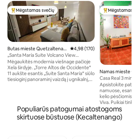
Mėgstamas svečių
Mėgstamas sv
Svečių mėgstamiausias
Svečių mėgstami
Butas mieste Quetzaltenan
Vidutinis įvertinimas: 4,98 iš 5, a
4,98 (170)
go
„Santa María Suite Volcano View
Interplaza Xela“
Mėgaukitės modernia viešnage pačioje
Xela širdyje. „Torre Altos de Occidente“
Namas mieste Que
11 aukšte esantis „Suite Santa María“ siūlo
ngo
Casa Real 3 min P
tiesioginį panoraminį vaizdą į ugnikalnį,
Historico
Apsistokite patogi
greitą „WiFi“, bendradarbystę, sporto
namuose, esančiuo
salę ir vaikų kambarį. Priešais Interplaza ir
kelio pėsčiomis iki
netoli Meksikos konsulato. Puikiai tinka
Viva. Puikiai tink
poilsiui, darbui ar tyrinėjimams.
Populiarūs patogumai atostogoms
studentams ar ver
Savarankiškas atvykimas, strategiška
sėdintiems 4 asme
vieta ir saugi zona – tai geriausias jūsų
skirtuose būstuose (Kecaltenango)
saugioje aplinkoje. Apsuptas restoranų
pasirinkimas Airbnb Quetzaltenango.
kavinių, ispanų mo
Apima privačią automobilių stovėjimo
objektų. 100 MB 
aikštelę, įrengtą virtuvę ir erdves, skirtas
Tradicional“. „Ne
jūsų patogumui ir ramybei.