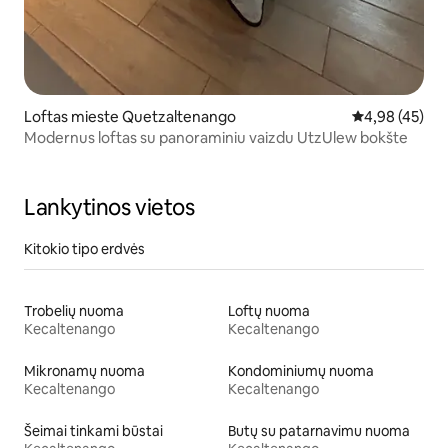
Loftas mieste Quetzaltenango
Vidutinis įvert
4,98 (45)
Modernus loftas su panoraminiu vaizdu UtzUlew bokšte
Lankytinos vietos
Kitokio tipo erdvės
Trobelių nuoma
Loftų nuoma
Kecaltenango
Kecaltenango
Mikronamų nuoma
Kondominiumų nuoma
Kecaltenango
Kecaltenango
Šeimai tinkami būstai
Butų su patarnavimu nuoma