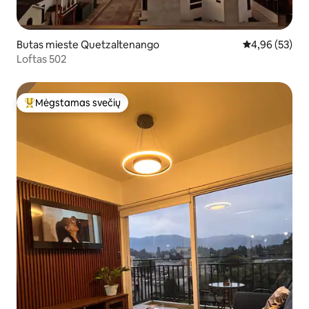
Butas mieste Quetzaltenango
Vidutinis įvert
4,96 (53)
Loftas 502
Mėgstamas svečių
Svečių mėgstamiausias