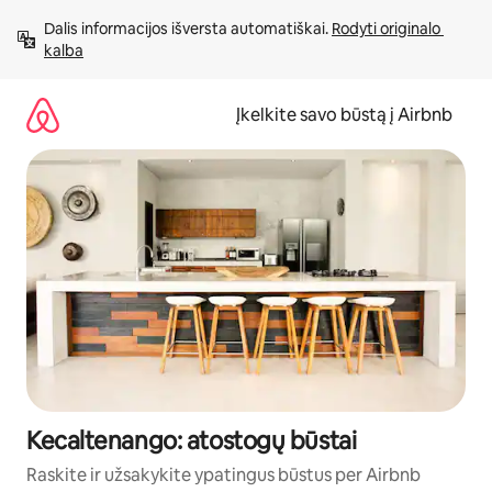
Pereiti
Dalis informacijos išversta automatiškai. 
Rodyti originalo 
prie
kalba
turinio
Įkelkite savo būstą į Airbnb
Kecaltenango: atostogų būstai
Raskite ir užsakykite ypatingus būstus per Airbnb