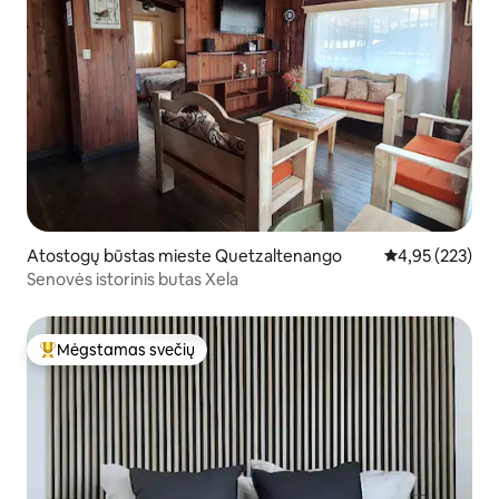
Atostogų būstas mieste Quetzaltenango
Vidutinis įverti
4,95 (223)
Senovės istorinis butas Xela
Mėgstamas svečių
Svečių mėgstamiausias