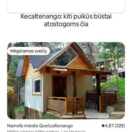
Kecaltenango: kiti puikūs būstai
atostogoms čia
Mėgstamas svečių
Mėgstamas svečių
Namelis mieste Quetzaltenango
Vidutinis įverti
4,87 (329)
Miško vienaaukštis namas, Las Vegasas