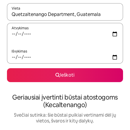
Vieta
Kai pasirodys paieškos rezultatai, juos naršyti galite naudodam
Atvykimas
Išvykimas
Ieškoti
Geriausiai įvertinti būstai atostogoms
(Kecaltenango)
Svečiai sutinka: šie būstai puikiai vertinami dėl jų
vietos, švaros ir kitų dalykų.