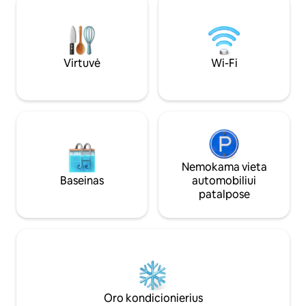
stovėjimo vieta už
iki 8:00.“ Turite pa
transporto priemo
valstybinio numer
Virtuvė
Wi-Fi
Nemokama vieta
Baseinas
automobiliui
patalpose
Oro kondicionierius