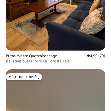
Butas mieste Quetzaltenango
Vidutinis įvert
4,99 (79)
Išskirtinis butas Torre La Floresta Xela
Mėgstamas svečių
Mėgstamas svečių