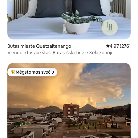
Butas mieste Quetzaltenango
Vidutinis įverti
4,97 (276)
Vienuoliktas aukštas. Butas išskirtinėje Xela zonoje
Mėgstamas svečių
Svečių mėgstamiausias