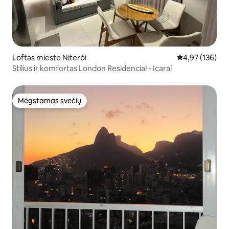
Loftas mieste Niterói
Vidutinis įverti
4,97 (136)
Stilius ir komfortas London Residencial - Icaraí
Mėgstamas svečių
Mėgstamas svečių