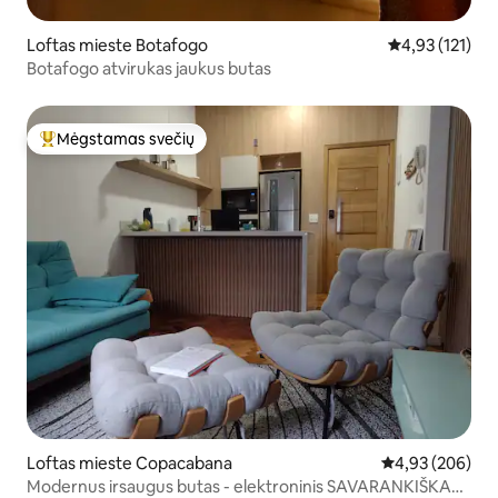
Loftas mieste Botafogo
Vidutinis įverti
4,93 (121)
Botafogo atvirukas jaukus butas
Mėgstamas svečių
Svečių mėgstamiausias
Loftas mieste Copacabana
Vidutinis įverti
4,93 (206)
Modernus irsaugus butas - elektroninis SAVARANKIŠKAS