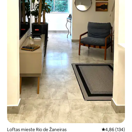
Loftas mieste Rio de Žaneiras
Vidutinis įverti
4,86 (134)