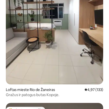
Loftas mieste Rio de Žaneiras
Vidutinis įverti
4,97 (133)
Gražus ir patogus butas Kopoje.