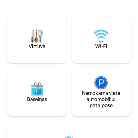
medvilnės rankšluosčiai, patalynė ir
kvartalai nuo paplūdimi
chalatai papildo potyrį. Paplūdimys,
įrengtas Wi-Fi, ki
viešasis transportas, prekybos centrai,
kintamosios srovės,
vaistinės, LGBT+ barai ir restoranai -
mikrobangų krosne
viskas jūsų namuose. Kodinės sistemos
džiovintuvas, pato
įėjimas ir visą parą veikianti vaizdo
patalynė, užtemda
stebėjimo sistema užtikrina ramybę,
komplektas.
privatumą ir saugumą.
Virtuvė
Wi-Fi
Nemokama vieta
Baseinas
automobiliui
patalpose