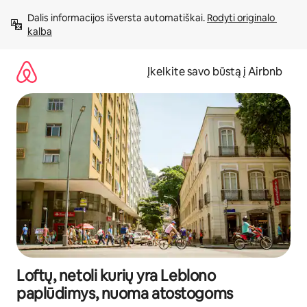
Pereiti
Dalis informacijos išversta automatiškai. 
Rodyti originalo 
prie
kalba
turinio
Įkelkite savo būstą į Airbnb
Loftų, netoli kurių yra Leblono
paplūdimys, nuoma atostogoms