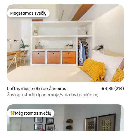
Mėgstamas svečių
Mėgstamas svečių
Loftas mieste Rio de Žaneiras
Vidutinis įverti
4,85 (214)
Žavinga studija Ipanemoje/vaizdas į paplūdimį
Mėgstamas svečių
Svečių mėgstamiausias