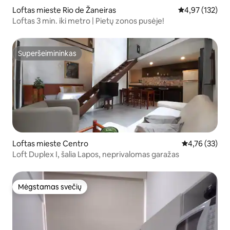
Loftas mieste Rio de Žaneiras
Vidutinis įverti
4,97 (132)
Loftas 3 min. iki metro | Pietų zonos pusėje!
Superšeimininkas
Superšeimininkas
Loftas mieste Centro
Vidutinis įvert
4,76 (33)
Loft Duplex I, šalia Lapos, neprivalomas garažas
Mėgstamas svečių
Mėgstamas svečių