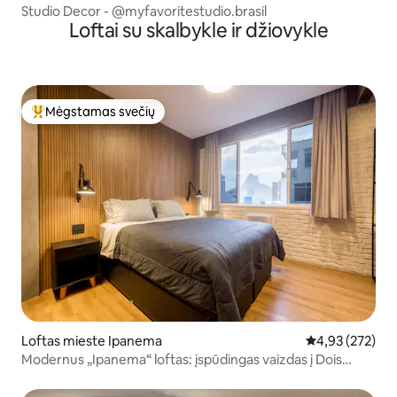
Studio Decor - @myfavoritestudio.brasil
Loftai su skalbykle ir džiovykle
Mėgstamas svečių
Svečių mėgstamiausias
Loftas mieste Ipanema
Vidutinis įverti
4,93 (272)
Modernus „Ipanema“ loftas: įspūdingas vaizdas į Dois
Irmãos