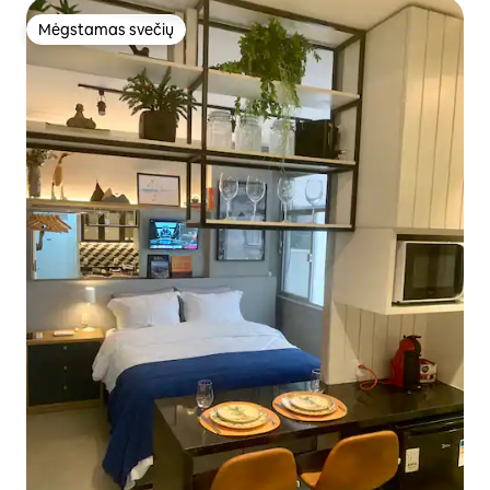
Mėgstamas svečių
Mėgstamas svečių