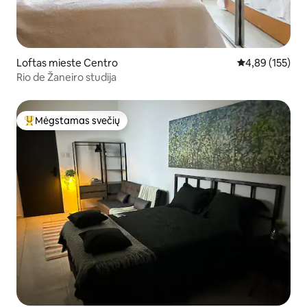
Loftas mieste Centro
Vidutinis įverti
4,89 (155)
Rio de Žaneiro studija
Mėgstamas svečių
Svečių mėgstamiausias