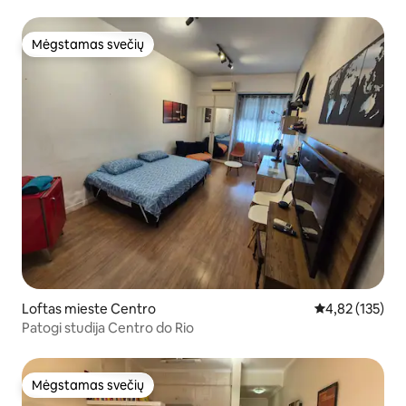
Mėgstamas svečių
Mėgstamas svečių
Loftas mieste Centro
Vidutinis įverti
4,82 (135)
Patogi studija Centro do Rio
Mėgstamas svečių
Mėgstamas svečių