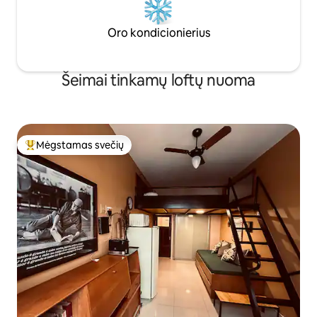
Oro kondicionierius
Šeimai tinkamų loftų nuoma
Mėgstamas svečių
Svečių mėgstamiausias