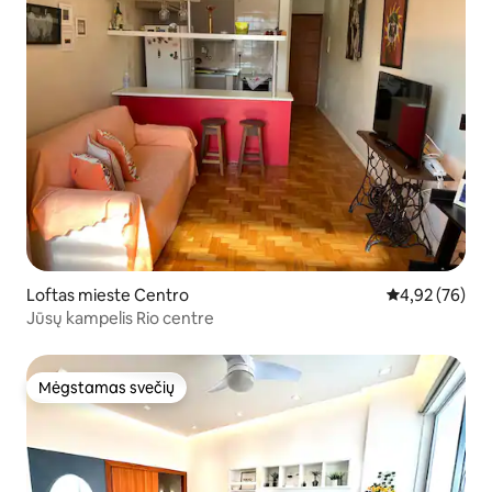
Loftas mieste Centro
Vidutinis įvert
4,92 (76)
Jūsų kampelis Rio centre
Mėgstamas svečių
Mėgstamas svečių