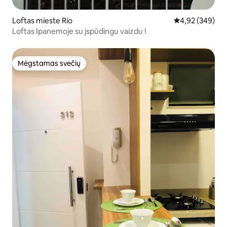
Loftas mieste Rio
Vidutinis įverti
4,92 (349)
Loftas Ipanemoje su įspūdingu vaizdu !
Mėgstamas svečių
Mėgstamas svečių