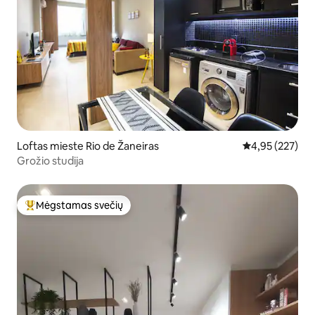
Loftas mieste Rio de Žaneiras
Vidutinis įverti
4,95 (227)
Grožio studija
Mėgstamas svečių
Svečių mėgstamiausias