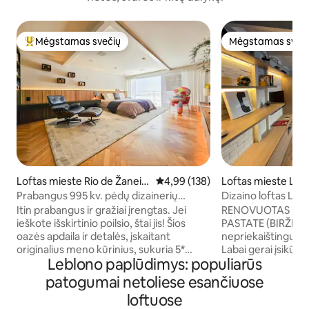
Mėgstamas svečių
Mėgstamas sveč
Svečių mėgstamiausias
Mėgstamas sveč
Loftas mieste Rio de Žaneir
Vidutinis įvertinimas: 4,99 iš 5, a
4,99 (138)
Loftas mieste Leb
as
Prabangus 995 kv. pėdų dizainerių
Dizaino loftas Leb
sukurtas loftas nuostabioje vietoje
Itin prabangus ir gražiai įrengtas. Jei
RENOVUOTAS LOF
ieškote išskirtinio poilsio, štai jis! Šios
PASTATE (BIRŽELIO 24 D.)
oazės apdaila ir detalės, įskaitant
nepriekaištingu, er
originalius meno kūrinius, sukuria 5*
Labai gerai įsikūr
Leblono paplūdimys: populiarūs
atmosferą. 108 col. ekranas, pramogų
RJ rajone, netoli 
centras, oro kondicionierius ir
ir barų. Labai žavinga ir patogi aplinka,
patogumai netoliese esančiuose
apšvietimas valdomi naudojant „iPad“.
kurioje gali apsist
loftuose
Aukštos kokybės egiptietiškos
vieta ir visą parą v