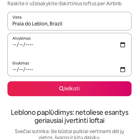
Raskite ir užsisakykite išskirtinius loftus per Airbnb
Vieta
Kai pasirodys paieškos rezultatai, juos naršyti galite naudodam
Atvykimas
Išvykimas
Ieškoti
Leblono paplūdimys: netoliese esantys
geriausiai įvertinti loftai
Svečiai sutinka: šie būstai puikiai vertinami dėl jų
vietos, švaros ir kitų dalykų.