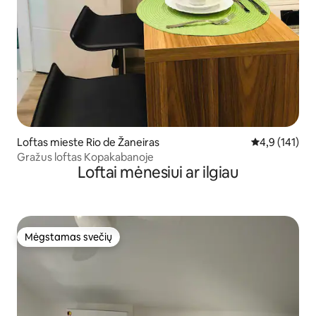
Loftas mieste Rio de Žaneiras
Vidutinis įvert
4,9 (141)
Gražus loftas Kopakabanoje
Loftai mėnesiui ar ilgiau
Mėgstamas svečių
Mėgstamas svečių