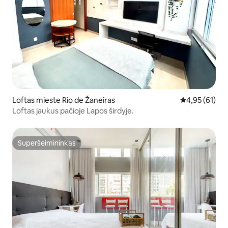
Loftas mieste Rio de Žaneiras
Vidutinis įvert
4,95 (61)
Loftas jaukus pačioje Lapos širdyje.
Superšeimininkas
Superšeimininkas