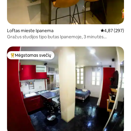
Loftas mieste Ipanema
Vidutinis įverti
4,87 (297)
Gražus studijos tipo butas Ipanemoje, 3 minutės
pėsčiomis nuo paplūdimio
Mėgstamas svečių
Svečių mėgstamiausias