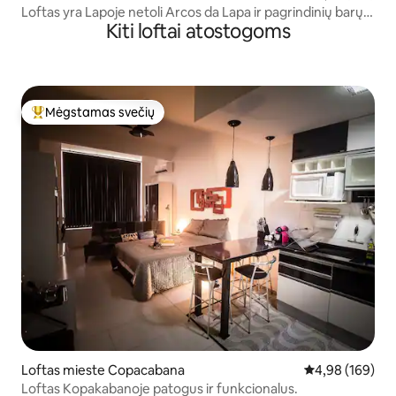
Loftas yra Lapoje netoli Arcos da Lapa ir pagrindinių barų,
Kiti loftai atostogoms
koncertų salių ir visų parduotuvių. Lengva pasiekti pietinę
zoną,paplūdimius, sambadromą ir Marakaną. Pastatas su
24 valandų konsjeržu.
Mėgstamas svečių
Svečių mėgstamiausias
Loftas mieste Copacabana
Vidutinis įverti
4,98 (169)
Loftas Kopakabanoje patogus ir funkcionalus.