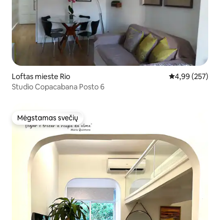
Loftas mieste Rio
Vidutinis įverti
4,99 (257)
Studio Copacabana Posto 6
Mėgstamas svečių
Mėgstamas svečių