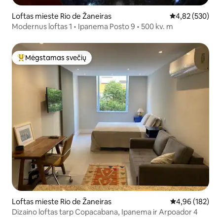
Loftas mieste Rio de Žaneiras
Vidutinis įverti
4,82 (530)
Modernus loftas 1 • Ipanema Posto 9 • 500 kv. m
Mėgstamas svečių
Svečių mėgstamiausias
Loftas mieste Rio de Žaneiras
Vidutinis įverti
4,96 (182)
Dizaino loftas tarp Copacabana, Ipanema ir Arpoador 4