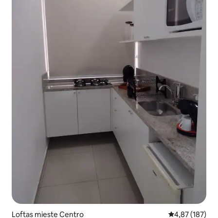
Loftas mieste Centro
Vidutinis įverti
4,87 (187)