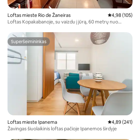
Loftas mieste Rio de Žaneiras
Vidutinis įverti
4,98 (105)
Loftas Kopakabanoje, su vaizdu į jūrą, 60 metrų nuo
paplūdimio!
Superšeimininkas
Superšeimininkas
Loftas mieste Ipanema
Vidutinis įverti
4,89 (241)
Žavingas šiuolaikinis loftas pačioje Ipanemos širdyje