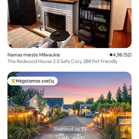
Namas mieste Milwaukie
Vidutinis įvert
4,96 (52)
The Redwood House 2.0 Safe Cozy 2BR Pet Friendly
Mėgstamas svečių
Svečių mėgstamiausias