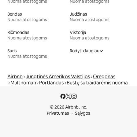
Nuoma atostogoms
Nuoma atostogoms
Bendas
Judžinas
Nuoma atostogoms
Nuoma atostogoms
Ričmondas
Viktorija
Nuoma atostogoms
Nuoma atostogoms
Saris
Rodyti daugiau
Nuoma atostogoms
Airbnb
Jungtinės Amerikos Valstijos
Oregonas
Multnomah
Portlandas
Būstų su baidarėmis nuoma
© 2026 Airbnb, Inc.
Privatumas
Sąlygos