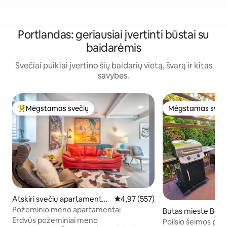
Portlandas: geriausiai įvertinti būstai su
baidarėmis
Svečiai puikiai įvertino šių baidarių vietą, švarą ir kitas
savybes.
Mėgstamas svečių
Mėgstamas sveč
Svečių mėgstamiausias
Mėgstamas sveč
Atskiri svečių apartamentai
Vidutinis įvertinimas: 4,97 iš 5, a
4,97 (557)
mieste Portlandas
Požeminio meno apartamentai
Butas mieste Bea
Erdvūs požeminiai meno
Poilsio šeimos pra