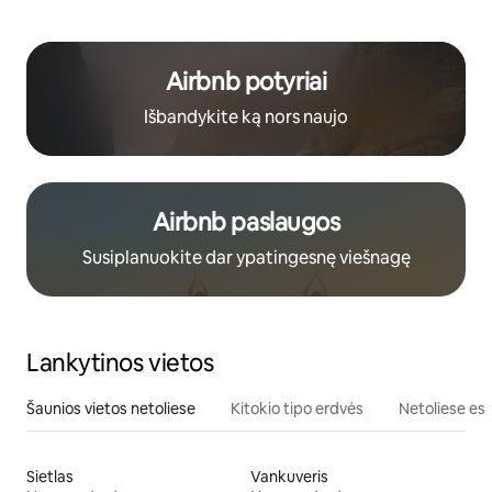
Airbnb potyriai
Išbandykite ką nors naujo
Airbnb paslaugos
Susiplanuokite dar ypatingesnę viešnagę
Lankytinos vietos
Šaunios vietos netoliese
Kitokio tipo erdvės
Netoliese esa
Sietlas
Vankuveris