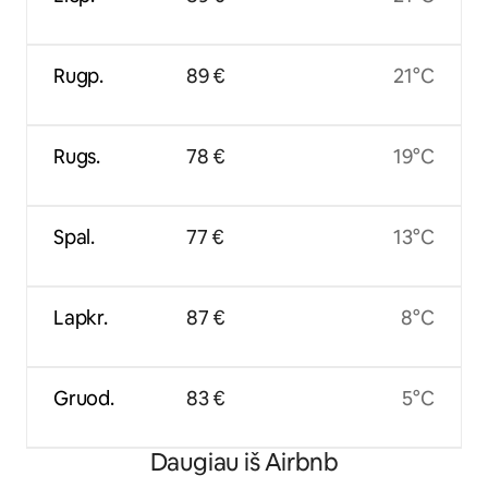
Rugp.
89 €
21°C
Rugs.
78 €
19°C
Spal.
77 €
13°C
Lapkr.
87 €
8°C
Gruod.
83 €
5°C
Daugiau iš Airbnb