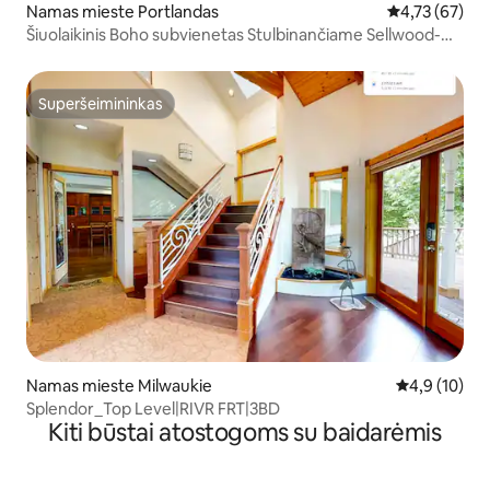
Namas mieste Portlandas
Vidutinis įvert
4,73 (67)
Šiuolaikinis Boho subvienetas Stulbinančiame Sellwood-
Moreland rajone
Superšeimininkas
Superšeimininkas
Namas mieste Milwaukie
Vidutinis įver
4,9 (10)
Splendor_Top Level|RIVR FRT|3BD
Kiti būstai atostogoms su baidarėmis