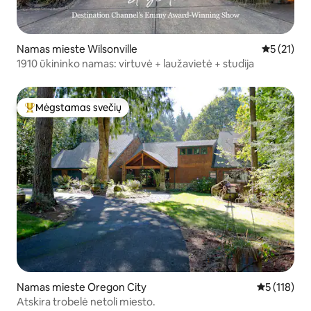
Namas mieste Wilsonville
Vidutinis į
5 (21)
1910 ūkininko namas: virtuvė + laužavietė + studija
Mėgstamas svečių
Svečių mėgstamiausias
Namas mieste Oregon City
Vidutinis įv
5 (118)
Atskira trobelė netoli miesto.