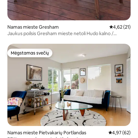
Namas mieste Gresham
Vidutinis įvert
4,62 (21)
Jaukus poilsis Gresham mieste netoli Hudo kalno /
tarpeklių!
Mėgstamas svečių
Mėgstamas svečių
Namas mieste Pietvakarių Portlandas
Vidutinis įvert
4,97 (62)