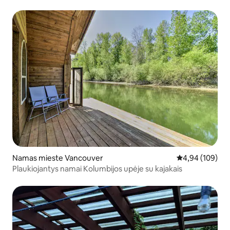
Namas mieste Vancouver
Vidutinis įverti
4,94 (109)
Plaukiojantys namai Kolumbijos upėje su kajakais