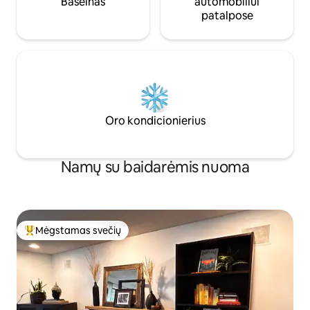
Baseinas
automobiliui
patalpose
Oro kondicionierius
Namų su baidarėmis nuoma
Mėgstamas svečių
Svečių mėgstamiausias