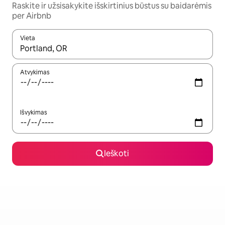
Raskite ir užsisakykite išskirtinius būstus su baidarėmis
per Airbnb
Vieta
Kai pasirodys paieškos rezultatai, juos naršyti galite naudodam
Atvykimas
Išvykimas
Ieškoti