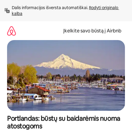
Pereiti
Dalis informacijos išversta automatiškai. 
Rodyti originalo 
prie
kalba
turinio
Įkelkite savo būstą į Airbnb
Portlandas: būstų su baidarėmis nuoma
atostogoms