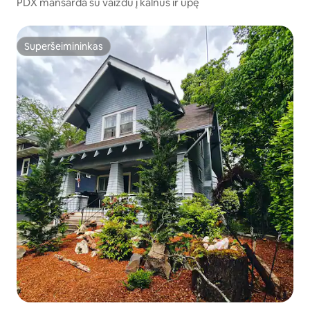
PDX mansarda su vaizdu į kalnus ir upę
Superšeimininkas
Superšeimininkas