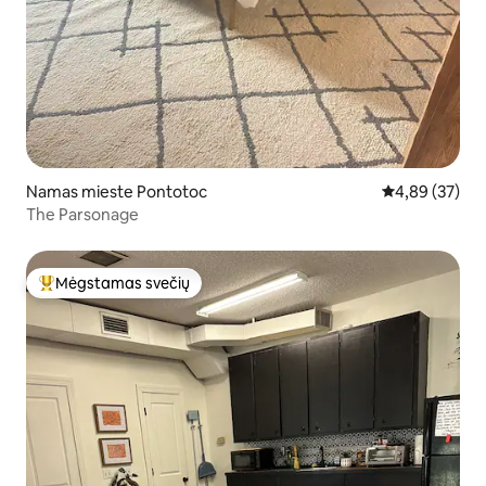
Namas mieste Pontotoc
Vidutinis įvert
4,89 (37)
The Parsonage
Mėgstamas svečių
Svečių mėgstamiausias