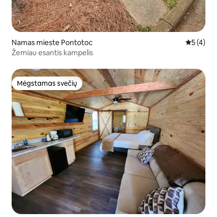
Namas mieste Pontotoc
Vidutinis 
5 (4)
Žemiau esantis kampelis
Mėgstamas svečių
Mėgstamas svečių