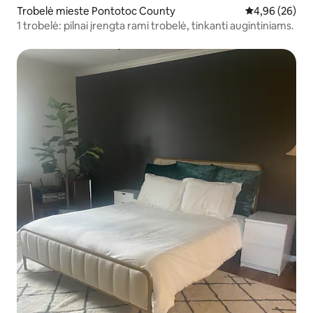
Trobelė mieste Pontotoc County
Vidutinis įvert
4,96 (26)
1 trobelė: pilnai įrengta rami trobelė, tinkanti augintiniams.