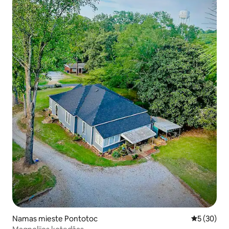
Namas mieste Pontotoc
Vidutinis įv
5 (30)