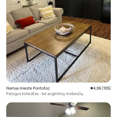
Namas mieste Pontotoc
Vidutinis įverti
4,96 (105)
Patogus kotedžas - be augintinių mokesčių