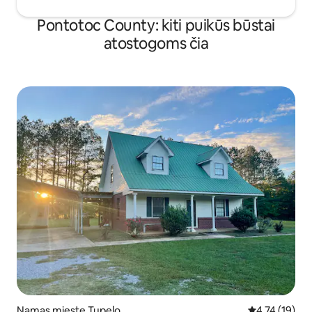
Pontotoc County: kiti puikūs būstai
atostogoms čia
Namas mieste Tupelo
Vidutinis įvert
4,74 (19)