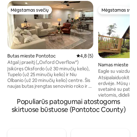
Mėgstamas svečių
Mėgstamas sveč
Mėgstamas svečių
Mėgstamas sveč
Butas mieste Pontotoc
Vidutinis įvertinimas: 4,8 iš 5,
4,8 (5)
Atgal į praeitį („Oxford Overflow“)
Namas mieste Pon
Įsikūręs Oksfordo (už 30 minučių kelio),
Eagle su vaizdu į n
Tupelo (už 25 minučių kelio) ir Niu
Atsipalaiduokite ši
Olbanio (už 20 minučių kelio) centre. Šis
erdvėje. Mūsų name prie ežero yra graži
naujas butas įrengtas senovinio roko ir 8-
svetainė su patog
ojo dešimtmečio stiliaus baldais, kurie
vietomis, didelio e
sukuria jaukią namų atmosferą. Jis yra
Populiarūs patogumai atostogoms
šviesolaidinis internetas 2 mieg
labai ramioje vietoje, prie neasfaltuoto
dvigulė lova ir 1 d
skirtuose būstuose (Pontotoc County)
kelio, apsuptas banguojančių kalvų.
miegamuosiuose y
Jaukus kavos / vyno baras leis jums
Pilnai įrengta virt
atvykus pasijusti laukiamiems, o prieš
šaldytuvu/šaldikliu
išvykstant – atsigaivinti. Laukiamas
mikrobangų krosne
vienas mažas (sveriantis 18 kg arba
skrudintuvu, indais ir kt. Sk