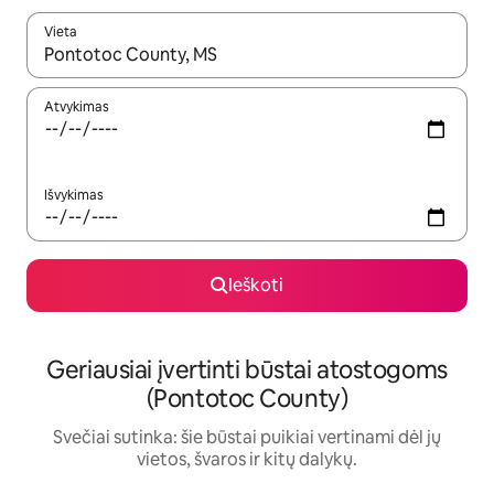
Vieta
Kai pasirodys paieškos rezultatai, juos naršyti galite naudodam
Atvykimas
Išvykimas
Ieškoti
Geriausiai įvertinti būstai atostogoms
(Pontotoc County)
Svečiai sutinka: šie būstai puikiai vertinami dėl jų
vietos, švaros ir kitų dalykų.