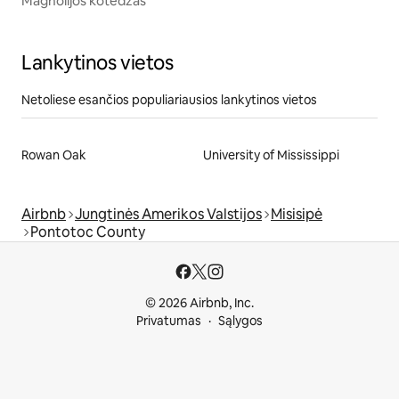
Magnolijos kotedžas
Lankytinos vietos
Netoliese esančios populiariausios lankytinos vietos
Rowan Oak
University of Mississippi
Airbnb
Jungtinės Amerikos Valstijos
Misisipė
Pontotoc County
© 2026 Airbnb, Inc.
Privatumas
Sąlygos