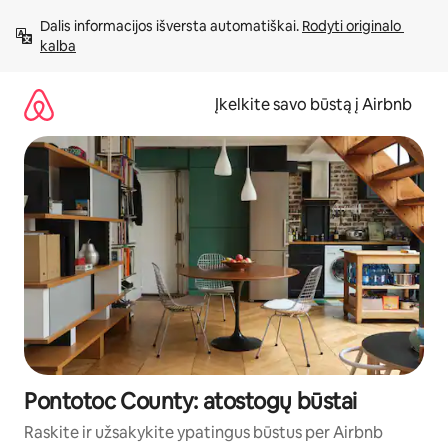
Pereiti
Dalis informacijos išversta automatiškai. 
Rodyti originalo 
prie
kalba
turinio
Įkelkite savo būstą į Airbnb
Pontotoc County: atostogų būstai
Raskite ir užsakykite ypatingus būstus per Airbnb