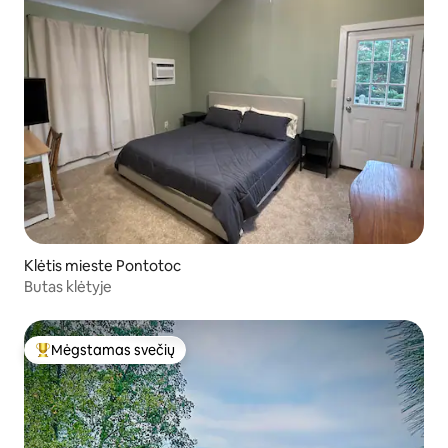
Klėtis mieste Pontotoc
Butas klėtyje
Mėgstamas svečių
Svečių mėgstamiausias