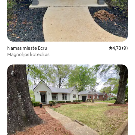
Namas mieste Ecru
Vidutinis įver
4,78 (9)
Magnolijos kotedžas