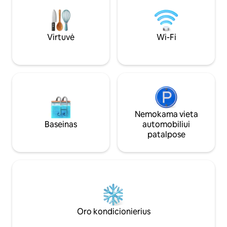
mažiau) gerai besielgiantis kailinis
skalbykle/džiovykl
augintinis. Augintinį prašome laikyti
drabužiais, sulank
pririštą pavadėliu ir po jo pasirūpinti
Automobilių stovėj
švara.
su stogu. Terasa ir terasa su vaizdu į
Virtuvė
Wi-Fi
ežerą
Nemokama vieta
Baseinas
automobiliui
patalpose
Oro kondicionierius