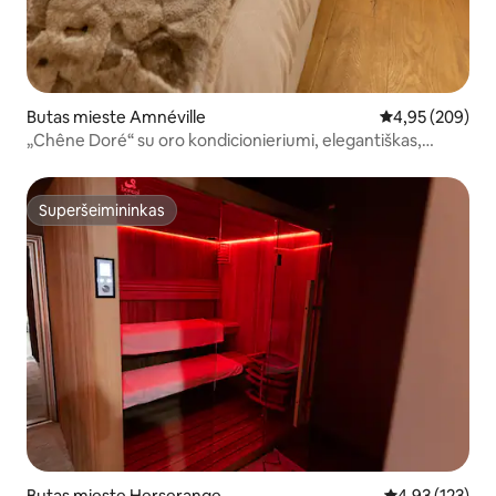
Butas mieste Amnéville
Vidutinis įverti
4,95 (209)
„Chêne Doré“ su oro kondicionieriumi, elegantiškas,
turizmo centre
Superšeimininkas
Superšeimininkas
Butas mieste Herserange
Vidutinis įverti
4,93 (123)