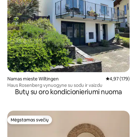
Namas mieste Wiltingen
Vidutinis įverti
4,97 (179)
Haus Rosenberg vynuogyne su sodu ir vaizdu
Butų su oro kondicionieriumi nuoma
Mėgstamas svečių
Mėgstamas svečių