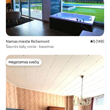
Namas mieste Richemont
Vidutinis įve
5 (149)
Šiaurės šalių vonia - baseinas
Mėgstamas svečių
Mėgstamas svečių