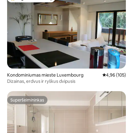
Svečių mėgstamiausias
Kondominiumas mieste Luxembourg
Vidutinis įverti
4,96 (105)
Dizainas, erdvus ir ryškus dvipusis
Superšeimininkas
Superšeimininkas