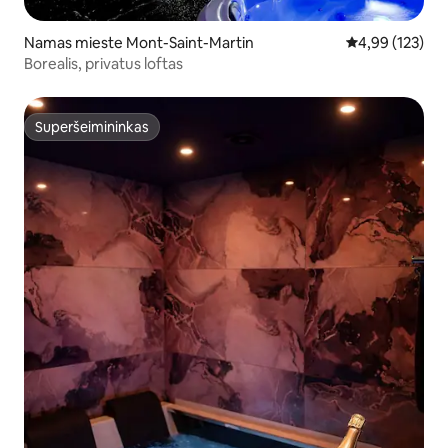
Namas mieste Mont-Saint-Martin
Vidutinis įverti
4,99 (123)
Borealis, privatus loftas
Superšeimininkas
Superšeimininkas