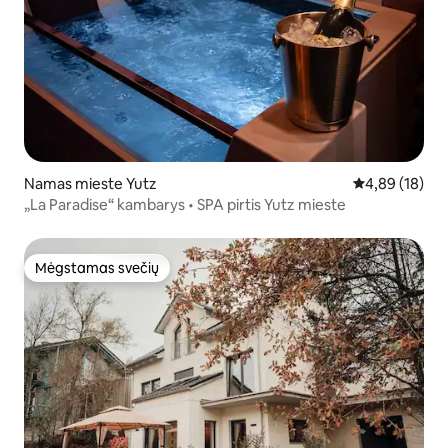
Namas mieste Yutz
Vidutinis įvert
4,89 (18)
„La Paradise“ kambarys • SPA pirtis Yutz mieste
Mėgstamas svečių
Mėgstamas svečių