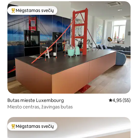
Mėgstamas svečių
Svečių mėgstamiausias
Butas mieste Luxembourg
Vidutinis įvert
4,95 (55)
Miesto centras, žavingas butas
Mėgstamas svečių
Svečių mėgstamiausias