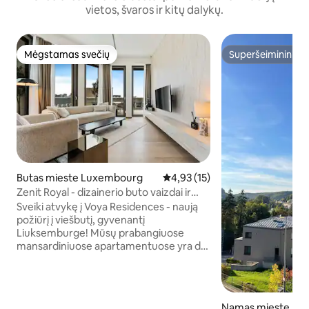
vietos, švaros ir kitų dalykų.
Mėgstamas svečių
Superšeimininkas
Mėgstamas svečių
Superšeimininkas
Butas mieste Luxembourg
Vidutinis įvertinimas: 4,93 iš 5, 
4,93 (15)
Zenit Royal - dizainerio buto vaizdai ir
konsjeržas
Sveiki atvykę į Voya Residences - naują
požiūrį į viešbutį, gyvenantį
Liuksemburge! Mūsų prabangiuose
mansardiniuose apartamentuose yra dvi
karališko dydžio lovos, langai nuo grindų
iki lubų su kvapą gniaužiančiu vaizdu į
miestą ir pilnai įrengta virtuvė, puikiai
tinkanti verslo kelionėms, savaitgalio
Namas mieste Lu