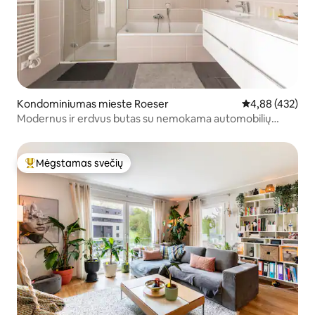
Kondominiumas mieste Roeser
Vidutinis įverti
4,88 (432)
Modernus ir erdvus butas su nemokama automobilių
stovėjimo aikštele
Mėgstamas svečių
Svečių mėgstamiausias