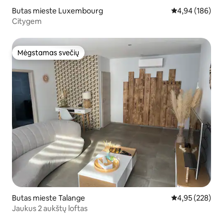
Butas mieste Luxembourg
Vidutinis įverti
4,94 (186)
Citygem
Mėgstamas svečių
Mėgstamas svečių
Butas mieste Talange
Vidutinis įverti
4,95 (228)
Jaukus 2 aukštų loftas