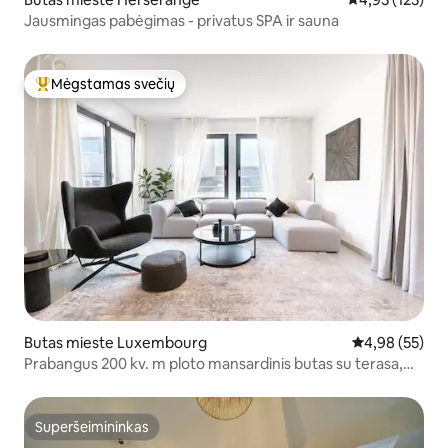
Jausmingas pabėgimas - privatus SPA ir sauna
Mėgstamas svečių
Svečių mėgstamiausias
Butas mieste Luxembourg
Vidutinis įvert
4,98 (55)
Prabangus 200 kv. m ploto mansardinis butas su terasa,
sporto sale ir vieta pastatyti automobilį
Superšeimininkas
Superšeimininkas