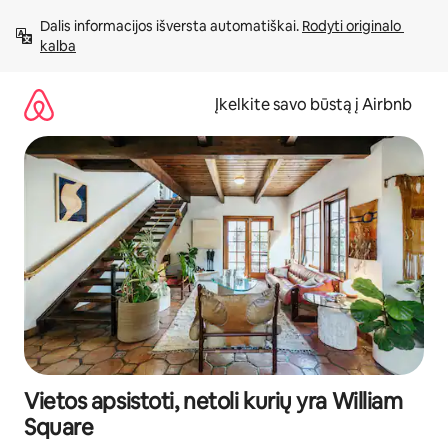
Pereiti
Dalis informacijos išversta automatiškai. 
Rodyti originalo 
prie
kalba
turinio
Įkelkite savo būstą į Airbnb
Vietos apsistoti, netoli kurių yra William
Square