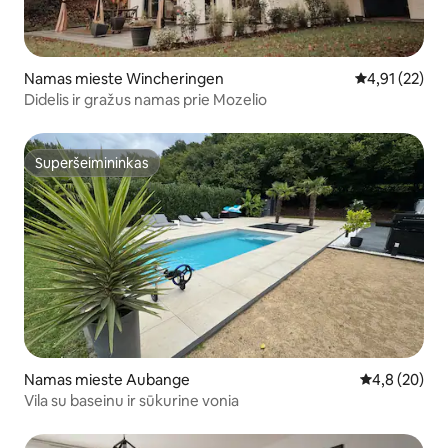
Namas mieste Wincheringen
Vidutinis įvert
4,91 (22)
Didelis ir gražus namas prie Mozelio
Superšeimininkas
Superšeimininkas
Namas mieste Aubange
Vidutinis įver
4,8 (20)
Vila su baseinu ir sūkurine vonia