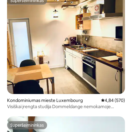
Superšeimininkas
Superšeimininkas
Kondominiumas mieste Luxembourg
Vidutinis įverti
4,84 (570)
Visiškai įrengta studija Dommeldange nemokamoje
stovėjimo aikštelėje
Superšeimininkas
Superšeimininkas