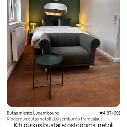
Butas mieste Luxembourg
Vidutinis įvert
4,87 (69)
Modernus butas netoli Liuksemburgo tramvajaus
Kiti puikūs būstai atostogoms, netoli