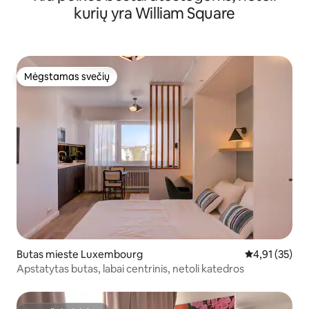
kurių yra William Square
Mėgstamas svečių
Mėgstamas svečių
Butas mieste Luxembourg
Vidutinis įvert
4,91 (35)
Apstatytas butas, labai centrinis, netoli katedros