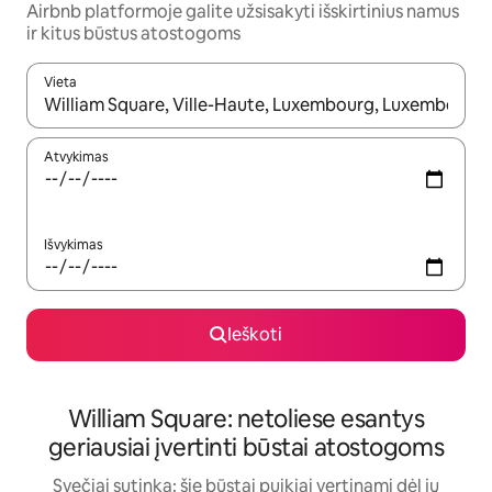
Airbnb platformoje galite užsisakyti išskirtinius namus
ir kitus būstus atostogoms
Vieta
Kai pasirodys paieškos rezultatai, juos naršyti galite naudodam
Atvykimas
Išvykimas
Ieškoti
William Square: netoliese esantys
geriausiai įvertinti būstai atostogoms
Svečiai sutinka: šie būstai puikiai vertinami dėl jų