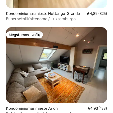
Kondominiumas mieste Hettange-Grande
Vidutinis įverti
4,89 (325)
Butas netoli Kattenomo / Liuksemburgo
Mėgstamas svečių
Mėgstamas svečių
Kondominiumas mieste Arlon
Vidutinis įverti
4,93 (138)