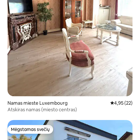
Namas mieste Luxembourg
Vidutinis įvert
4,95 (22)
Atskiras namas (miesto centras)
Mėgstamas svečių
Mėgstamas svečių