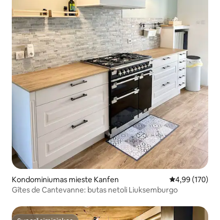
Kondominiumas mieste Kanfen
Vidutinis įverti
4,99 (170)
Gîtes de Cantevanne: butas netoli Liuksemburgo