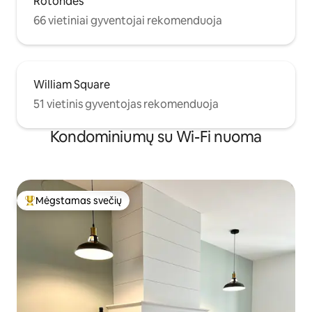
Rotondes
66 vietiniai gyventojai rekomenduoja
William Square
51 vietinis gyventojas rekomenduoja
Kondominiumų su Wi-Fi nuoma
Mėgstamas svečių
Svečių mėgstamiausias