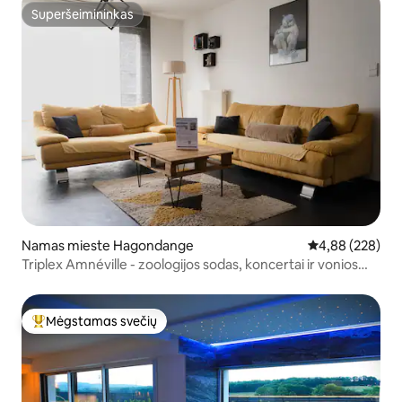
Superšeimininkas
Superšeimininkas
Namas mieste Hagondange
Vidutinis įverti
4,88 (228)
Triplex Amnéville - zoologijos sodas, koncertai ir vonios
pėsčiomis
Mėgstamas svečių
Svečių mėgstamiausias