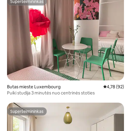
Superšeimininkas
Superšeimininkas
Butas mieste Luxembourg
Vidutinis įvert
4,78 (92)
Puiki studija 3 minutės nuo centrinės stoties
Superšeimininkas
Superšeimininkas