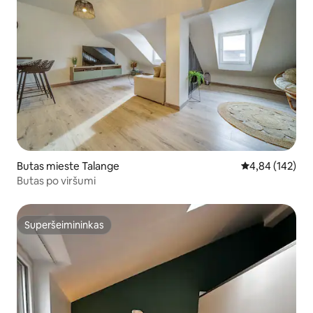
Butas mieste Talange
Vidutinis įverti
4,84 (142)
Butas po viršumi
Superšeimininkas
Superšeimininkas