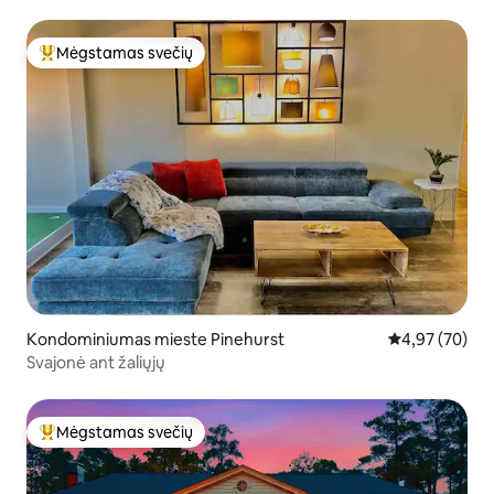
Pasivaikščiojimas iki Cradle
Mėgstamas svečių
Svečių mėgstamiausias
Kondominiumas mieste Pinehurst
Vidutinis įvert
4,97 (70)
Svajonė ant žaliųjų
Mėgstamas svečių
Svečių mėgstamiausias