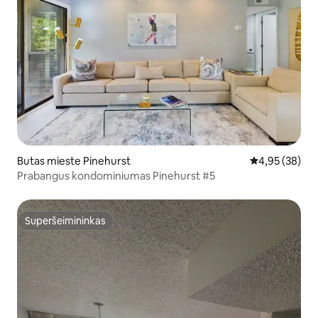
Butas mieste Pinehurst
Vidutinis įvert
4,95 (38)
Prabangus kondominiumas Pinehurst #5
Superšeimininkas
Superšeimininkas