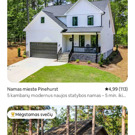
Namas mieste Pinehurst
Vidutinis įverti
4,99 (113)
5 kambarių modernus naujos statybos namas – 5 min. iki
golfo aikštyno, su žaidimų kambariu
Mėgstamas svečių
Svečių mėgstamiausias