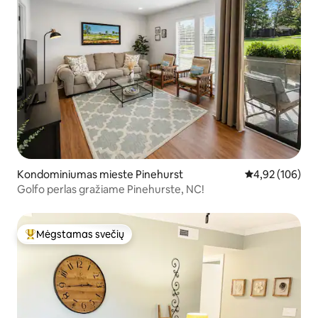
Kondominiumas mieste Pinehurst
Vidutinis įverti
4,92 (106)
Golfo perlas gražiame Pinehurste, NC!
Mėgstamas svečių
Svečių mėgstamiausias