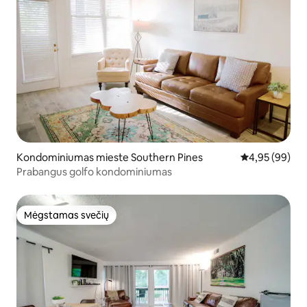
Kondominiumas mieste Southern Pines
Vidutinis įvert
4,95 (99)
Prabangus golfo kondominiumas
Mėgstamas svečių
Mėgstamas svečių