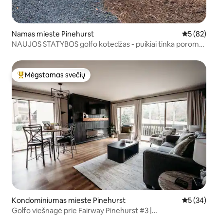
Namas mieste Pinehurst
Vidutinis įv
5 (82)
NAUJOS STATYBOS golfo kotedžas - puikiai tinka poroms/
šeimai
Mėgstamas svečių
Svečių mėgstamiausias
Kondominiumas mieste Pinehurst
Vidutinis įv
5 (34)
Golfo viešnagė prie Fairway Pinehurst #3 |