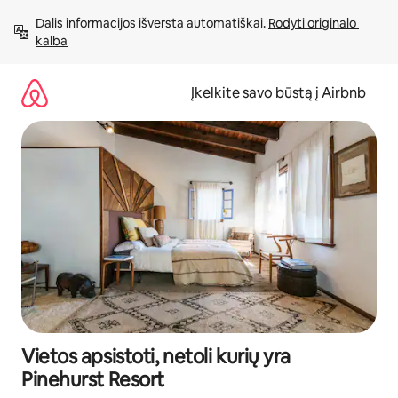
Pereiti
Dalis informacijos išversta automatiškai. 
Rodyti originalo 
prie
kalba
turinio
Įkelkite savo būstą į Airbnb
Vietos apsistoti, netoli kurių yra
Pinehurst Resort