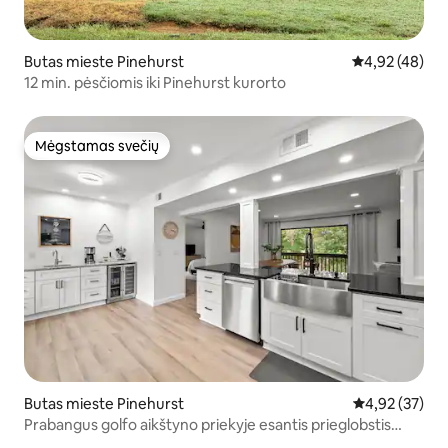
Butas mieste Pinehurst
Vidutinis įvert
4,92 (48)
12 min. pėsčiomis iki Pinehurst kurorto
Mėgstamas svečių
Mėgstamas svečių
Butas mieste Pinehurst
Vidutinis įvert
4,92 (37)
Prabangus golfo aikštyno priekyje esantis prieglobstis
Pinehurst (renovuotas)