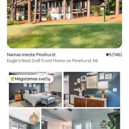
Namas mieste Pinehurst
Vidutinis įve
5 (146)
Eagle's Nest Golf Front Home on Pinehurst #6
Mėgstamas svečių
Svečių mėgstamiausias