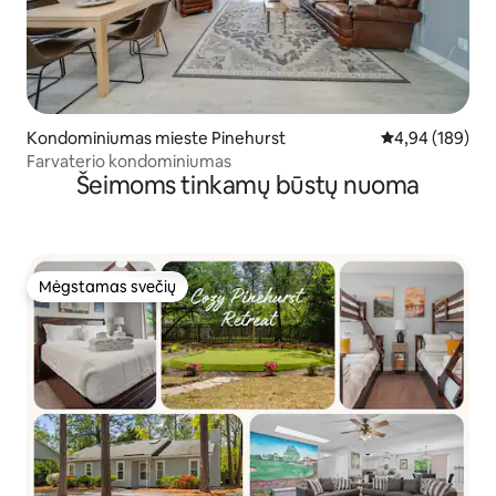
Kondominiumas mieste Pinehurst
Vidutinis įverti
4,94 (189)
Farvaterio kondominiumas
Šeimoms tinkamų būstų nuoma
Mėgstamas svečių
Mėgstamas svečių