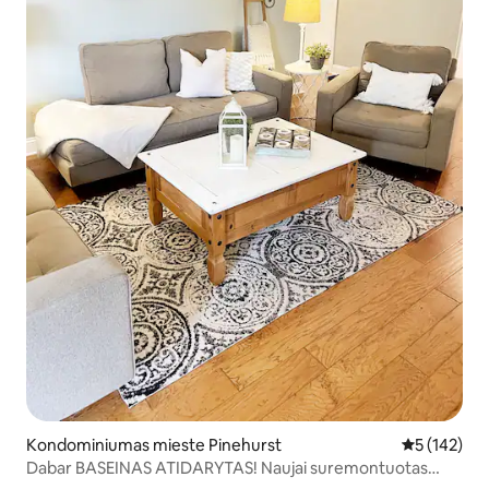
Kondominiumas mieste Pinehurst
Vidutinis įve
5 (142)
Dabar BASEINAS ATIDARYTAS! Naujai suremontuotas
butas su 2 miegamaisiais ir 2 vonios kambariais