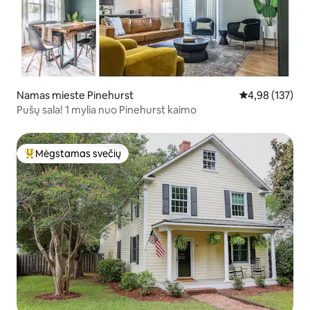
Namas mieste Pinehurst
Vidutinis įverti
4,98 (137)
Pušų sala! 1 mylia nuo Pinehurst kaimo
Mėgstamas svečių
Svečių mėgstamiausias