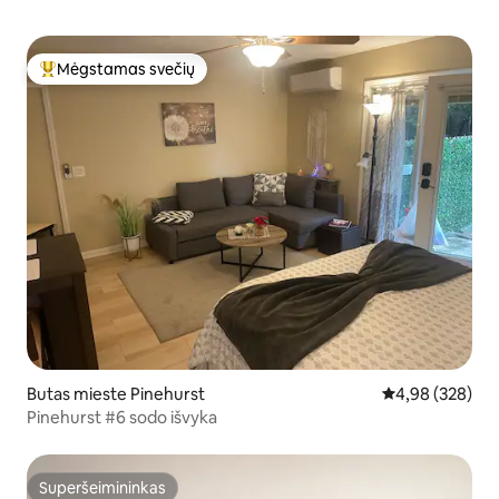
Mėgstamas svečių
Svečių mėgstamiausias
Butas mieste Pinehurst
Vidutinis įverti
4,98 (328)
Pinehurst #6 sodo išvyka
Superšeimininkas
Superšeimininkas