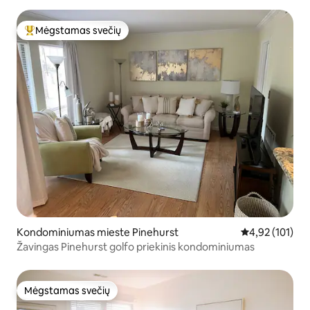
Mėgstamas svečių
Svečių mėgstamiausias
Kondominiumas mieste Pinehurst
Vidutinis įverti
4,92 (101)
Žavingas Pinehurst golfo priekinis kondominiumas
Mėgstamas svečių
Mėgstamas svečių