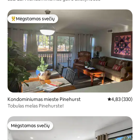
Mėgstamas svečių
Svečių mėgstamiausias
Kondominiumas mieste Pinehurst
Vidutinis įverti
4,83 (330)
Tobulas melas Pinehurste!
Mėgstamas svečių
Mėgstamas svečių