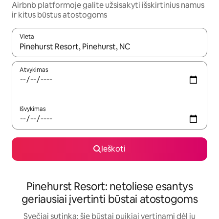
Airbnb platformoje galite užsisakyti išskirtinius namus
ir kitus būstus atostogoms
Vieta
Kai pasirodys paieškos rezultatai, juos naršyti galite naudodam
Atvykimas
Išvykimas
Ieškoti
Pinehurst Resort: netoliese esantys
geriausiai įvertinti būstai atostogoms
Svečiai sutinka: šie būstai puikiai vertinami dėl jų