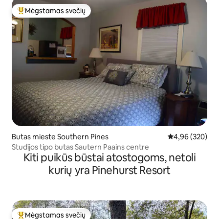
Mėgstamas svečių
Svečių mėgstamiausias
Butas mieste Southern Pines
Vidutinis įverti
4,96 (320)
Studijos tipo butas Sautern Paains centre
Kiti puikūs būstai atostogoms, netoli
kurių yra Pinehurst Resort
Mėgstamas svečių