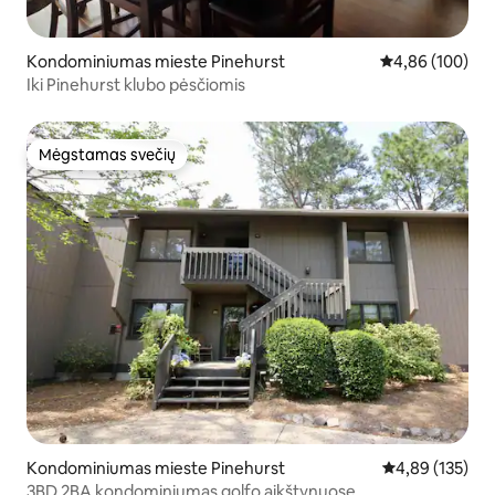
Kondominiumas mieste Pinehurst
Vidutinis įverti
4,86 (100)
Iki Pinehurst klubo pėsčiomis
Mėgstamas svečių
Mėgstamas svečių
Kondominiumas mieste Pinehurst
Vidutinis įverti
4,89 (135)
3BD 2BA kondominiumas golfo aikštynuose