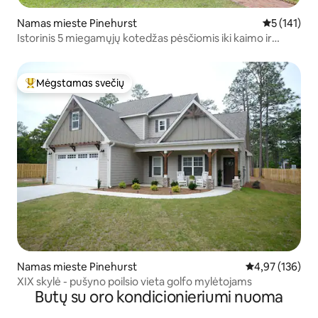
Namas mieste Pinehurst
Vidutinis įv
5 (141)
Istorinis 5 miegamųjų kotedžas pėsčiomis iki kaimo ir
golfo!
Mėgstamas svečių
Svečių mėgstamiausias
Namas mieste Pinehurst
Vidutinis įverti
4,97 (136)
XIX skylė - pušyno poilsio vieta golfo mylėtojams
Butų su oro kondicionieriumi nuoma