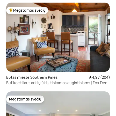
Mėgstamas svečių
Svečių mėgstamiausias
Butas mieste Southern Pines
Vidutinis įverti
4,97 (204)
Butiko stiliaus arklių ūkis, tinkamas augintiniams | Fox Den
Mėgstamas svečių
Mėgstamas svečių