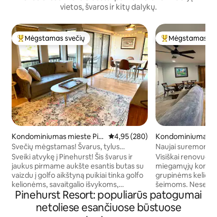
vietos, švaros ir kitų dalykų.
Mėgstamas svečių
Mėgstamas sv
Svečių mėgstamiausias
Svečių mėgstami
Kondominiumas mieste Pin
Vidutinis įvertinimas: 4,95 iš 5, a
4,95 (280)
Kondominiumas m
ehurst
rst
Svečių mėgstamas! Švarus, tylus
Naujai suremontuo
Pinehurst Golf Condo
atvira koncepcija.
Sveiki atvykę į Pinehurst! Šis švarus ir
Visiškai renovuotas
jaukus pirmame aukšte esantis butas su
miegamųjų kondomi
vaizdu į golfo aikštyną puikiai tinka golfo
grupinėms kelionė
kelionėms, savaitgalio išvykoms,
šeimoms. Neseniai atnaujintos plačios
Pinehurst Resort: populiarūs patogumai
ilgesniems apsilankymams ir net
atviros grindys pl
atostogoms namuose. Mėgaukitės pilnai
gyvenamojoje erdvėje. Gur
netoliese esančiuose būstuose
įrengta virtuve, patogiais baldais,
virtuvė, 3 neįtikė