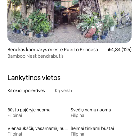
Bendras kambarys mieste Puerto Princesa
Vidutinis įverti
4,84 (125)
Bamboo Nest bendrabutis
Lankytinos vietos
Kitokio tipo erdvės
Ką veikti
Būstų pajūryje nuoma
Svečių namų nuoma
Filipinai
Filipinai
Vienaaukščių vasarnamių nuoma
Šeimai tinkami būstai
Filipinai
Filipinai