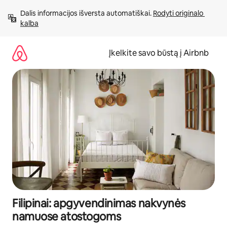
Pereiti
Dalis informacijos išversta automatiškai. 
Rodyti originalo 
prie
kalba
turinio
Įkelkite savo būstą į Airbnb
Filipinai: apgyvendinimas nakvynės
namuose atostogoms