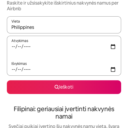
Raskite ir užsisakykite išskirtinius nakvynės namus per
Airbnb
Vieta
Kai pasirodys paieškos rezultatai, juos naršyti galite naudodam
Atvykimas
Išvykimas
Ieškoti
Filipinai: geriausiai įvertinti nakvynės
namai
Svečiai puikiai įvertino šių nakvynės namų vietą, švarą