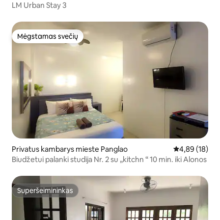
LM Urban Stay 3
Mėgstamas svečių
Mėgstamas svečių
Privatus kambarys mieste Panglao
Vidutinis įvert
4,89 (18)
Biudžetui palanki studija Nr. 2 su „kitchn “ 10 min. iki Alonos
Superšeimininkas
Superšeimininkas