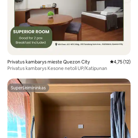
Privatus kambarys mieste Quezon City
Vidutinis įver
4,75 (12)
Privatus kambarys Kesone netoli UP/Katipunan
Superšeimininkas
Superšeimininkas