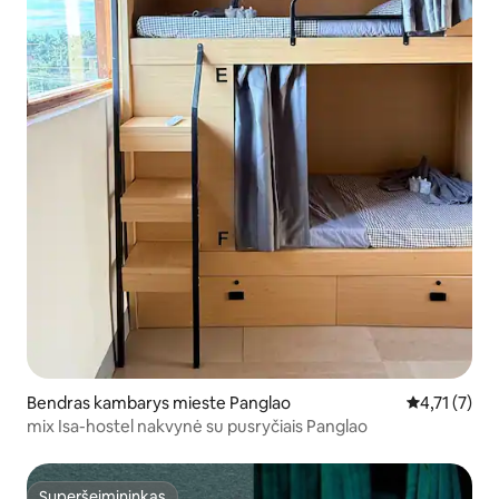
Bendras kambarys mieste Panglao
Vidutinis įve
4,71 (7)
mix Isa-hostel nakvynė su pusryčiais Panglao
Superšeimininkas