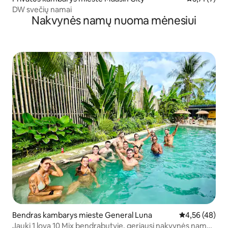
DW svečių namai
Nakvynės namų nuoma mėnesiui
Bendras kambarys mieste General Luna
Vidutinis įvert
4,56 (48)
Jauki 1 lova 10 Mix bendrabutyje, geriausi nakvynės namai