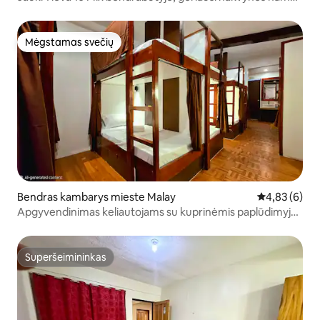
Siargao
Mėgstamas svečių
Mėgstamas svečių
Bendras kambarys mieste Malay
Vidutinis įver
4,83 (6)
Apgyvendinimas keliautojams su kuprinėmis paplūdimyje
St 2 Boracay
Superšeimininkas
Superšeimininkas