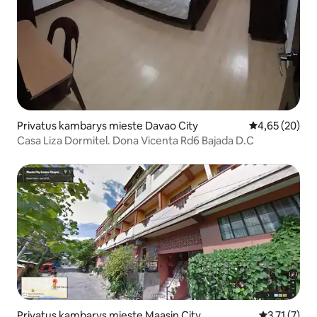
Privatus kambarys mieste Davao City
Vidutinis įvert
4,65 (20)
Casa Liza Dormitel. Dona Vicenta Rd6 Bajada D.C
Privatus kambarys mieste Maasin City
Vidutinis įve
3,71 (7)