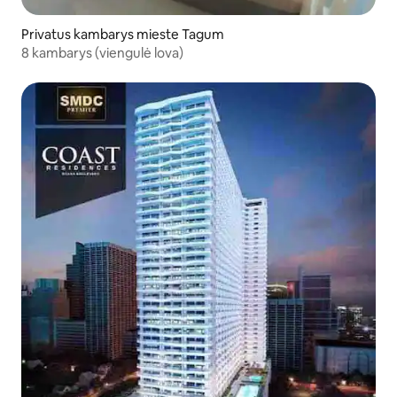
Privatus kambarys mieste Tagum
8 kambarys (viengulė lova)