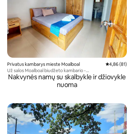
Privatus kambarys mieste Moalboal
Vidutinis įvert
4,86 (81)
Už salos Moalboal biudžeto kambario -
Nakvynės namų su skalbykle ir džiovykle
kondicionierius,nemokamas Wi-Fi
nuoma