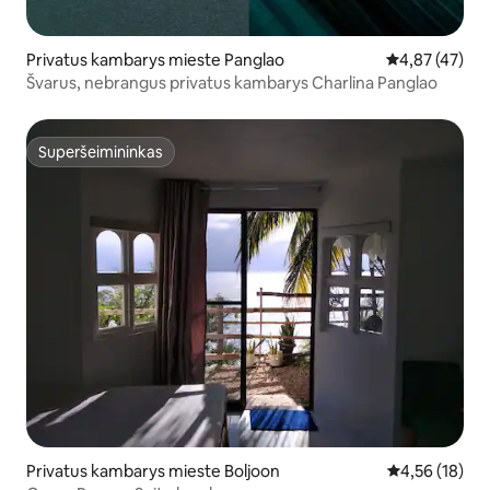
Privatus kambarys mieste Panglao
Vidutinis įvert
4,87 (47)
Švarus, nebrangus privatus kambarys Charlina Panglao
Superšeimininkas
Superšeimininkas
Privatus kambarys mieste Boljoon
Vidutinis įvert
4,56 (18)