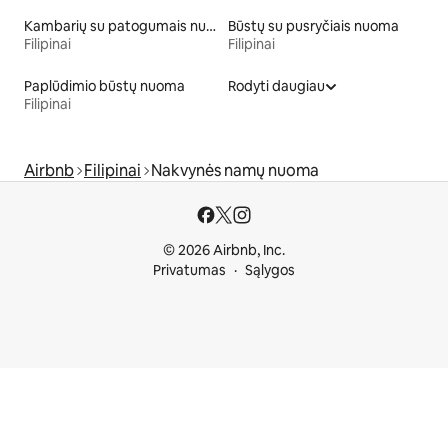
Kambarių su patogumais nuoma
Būstų su pusryčiais nuoma
Filipinai
Filipinai
Paplūdimio būstų nuoma
Rodyti daugiau
Filipinai
Airbnb
Filipinai
Nakvynės namų nuoma
© 2026 Airbnb, Inc.
Privatumas
Sąlygos