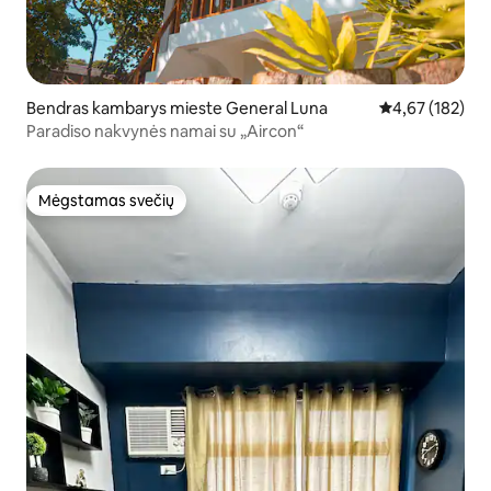
Bendras kambarys mieste General Luna
Vidutinis įverti
4,67 (182)
Paradiso nakvynės namai su „Aircon“
Mėgstamas svečių
Mėgstamas svečių