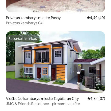
Privatus kambarys mieste Pasay
Vidutinis įvert
4,49 (49)
Privatus kambarys 04
Superšeimininkas
Superšeimininkas
Viešbučio kambarys mieste Tagbilaran City
Vidutinis įvert
4,84 (37)
JMC & Friends Residence - pirmame aukšte