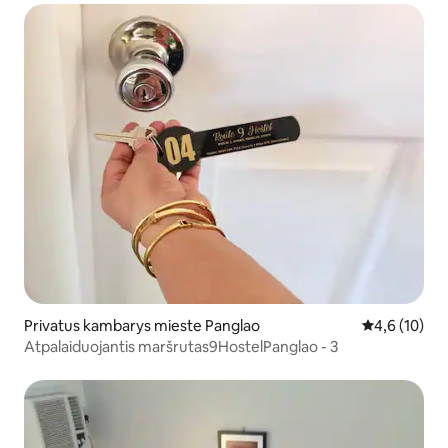
Privatus kambarys mieste Panglao
Vidutinis įver
4,6 (10)
Atpalaiduojantis maršrutas9HostelPanglao - 3