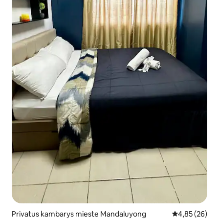
Privatus kambarys mieste Mandaluyong
Vidutinis įvert
4,85 (26)