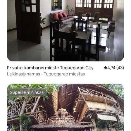
Privatus kambarys mieste Tuguegarao City
Vidutinis įvert
4,74 (43)
Laikinasis namas - Tuguegarao miestas
Superšeimininkas
Superšeimininkas