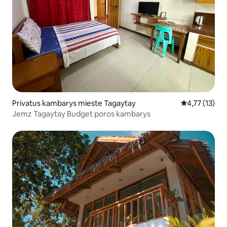
Privatus kambarys mieste Tagaytay
Vidutinis įver
4,77 (13)
Jemz Tagaytay Budget poros kambarys