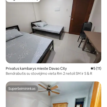
Mėgstamas svečių
Privatus kambarys mieste Davao City
Vidutinis į
5 (11)
Bendrabutis su stovėjimo vieta Rm 2 netoli SM ir S & R
Superšeimininkas
Superšeimininkas