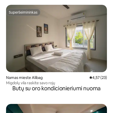
Superšeimininkas
Superšeimininkas
Namas mieste Alibag
Vidutinis įvert
4,57 (23)
Migdolų vila raskite savo rojų
Butų su oro kondicionieriumi nuoma