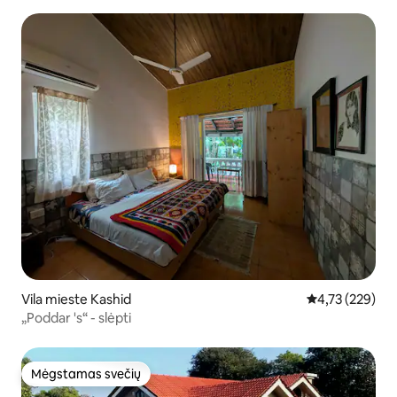
Vila mieste Kashid
Vidutinis įverti
4,73 (229)
„Poddar 's“ - slėpti
Mėgstamas svečių
Mėgstamas svečių