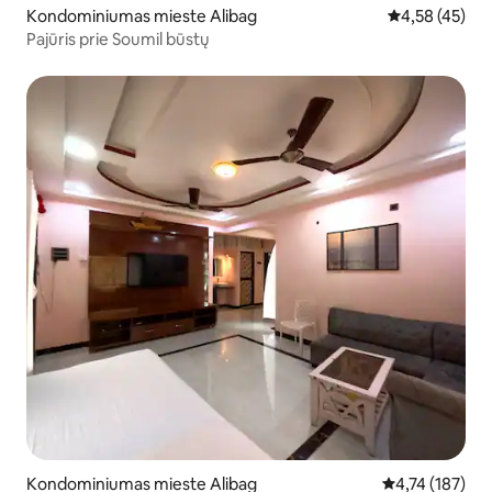
Kondominiumas mieste Alibag
Vidutinis įvert
4,58 (45)
Pajūris prie Soumil būstų
Kondominiumas mieste Alibag
Vidutinis įverti
4,74 (187)