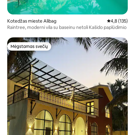
Kotedžas mieste Alibag
Vidutinis įvert
4,8 (135)
Raintree, moderni vila su baseinu netoli Kašido paplūdimio
Mėgstamas svečių
Mėgstamas svečių