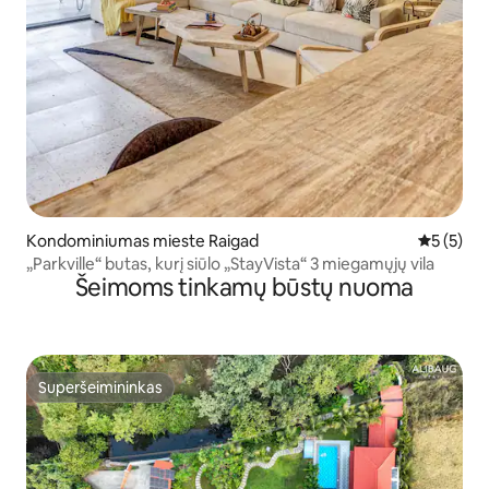
Kondominiumas mieste Raigad
Vidutinis 
5 (5)
„Parkville“ butas, kurį siūlo „StayVista“ 3 miegamųjų vila
Šeimoms tinkamų būstų nuoma
Superšeimininkas
Superšeimininkas