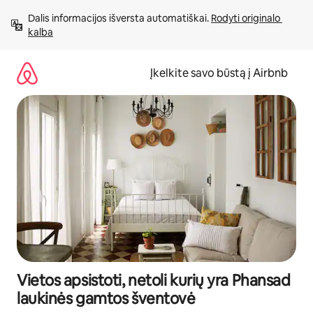
Pereiti
Dalis informacijos išversta automatiškai. 
Rodyti originalo 
prie
kalba
turinio
Įkelkite savo būstą į Airbnb
Vietos apsistoti, netoli kurių yra Phansad
laukinės gamtos šventovė