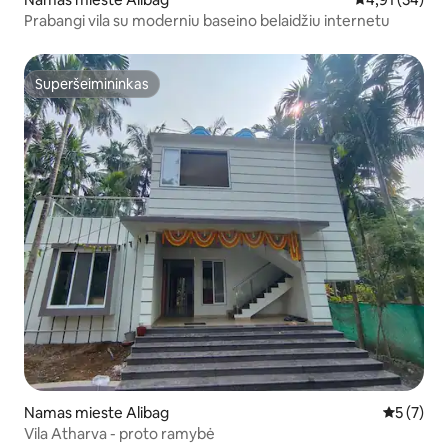
Prabangi vila su moderniu baseino belaidžiu internetu
Superšeimininkas
Superšeimininkas
Namas mieste Alibag
Vidutinis 
5 (7)
Vila Atharva - proto ramybė