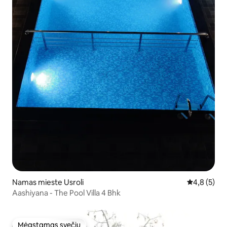
Namas mieste Usroli
Vidutinis įv
4,8 (5)
Aashiyana - The Pool Villa 4 Bhk
Mėgstamas svečių