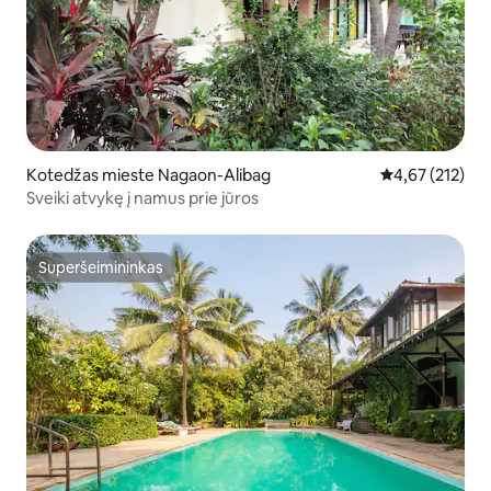
Kotedžas mieste Nagaon-Alibag
Vidutinis įverti
4,67 (212)
Sveiki atvykę į namus prie jūros
Superšeimininkas
Superšeimininkas