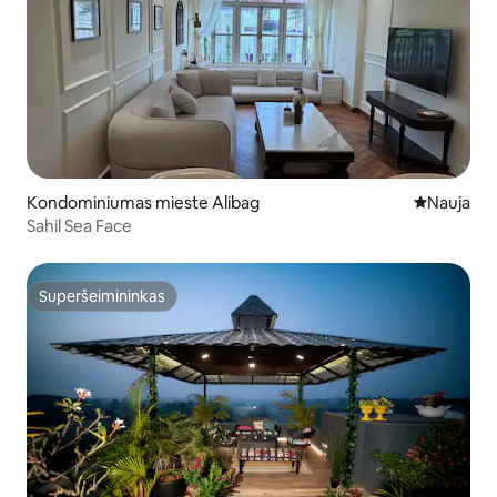
Kondominiumas mieste Alibag
Nauja vieta
Nauja
Sahil Sea Face
Superšeimininkas
Superšeimininkas