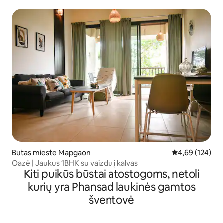
Butas mieste Mapgaon
Vidutinis įverti
4,69 (124)
Oazė | Jaukus 1BHK su vaizdu į kalvas
Kiti puikūs būstai atostogoms, netoli
kurių yra Phansad laukinės gamtos
šventovė