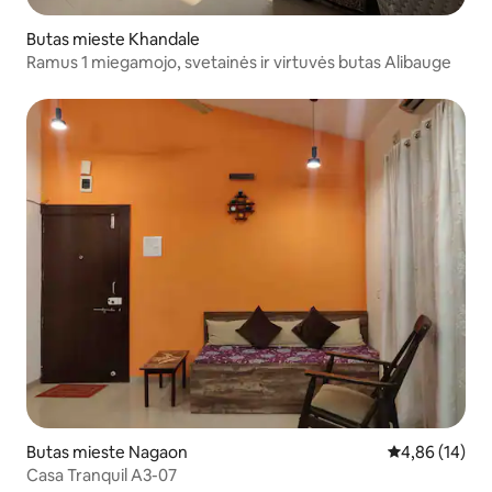
Butas mieste Khandale
Ramus 1 miegamojo, svetainės ir virtuvės butas Alibauge
Butas mieste Nagaon
Vidutinis įvert
4,86 (14)
Casa Tranquil A3-07