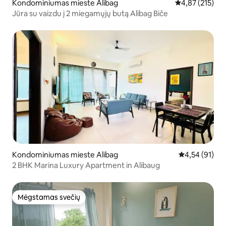
Kondominiumas mieste Alibag
Vidutinis įverti
4,87 (215)
Jūra su vaizdu į 2 miegamųjų butą Alibag Biče
Kondominiumas mieste Alibag
Vidutinis įvert
4,54 (91)
2 BHK Marina Luxury Apartment in Alibaug
Mėgstamas svečių
Mėgstamas svečių