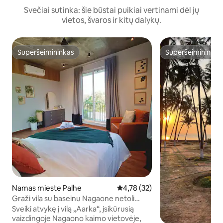
Svečiai sutinka: šie būstai puikiai vertinami dėl jų
vietos, švaros ir kitų dalykų.
Superšeimininkas
Superšeimininkas
Superšeimininkas
Superšeimininkas
Namas mieste Palhe
Vidutinis įvertinimas: 4,78 iš 5, 
4,78 (32)
Graži vila su baseinu Nagaone netoli
paplūdimio
Sveiki atvykę į vilą „Aarka“, įsikūrusią
vaizdingoje Nagaono kaimo vietovėje,