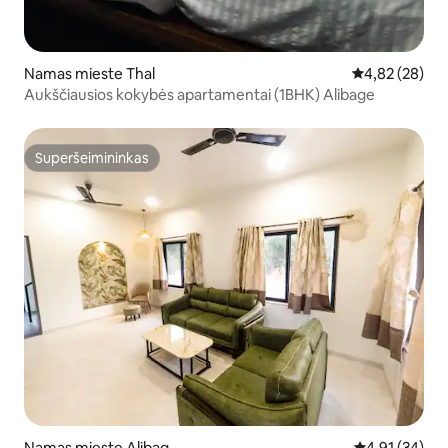
Namas mieste Thal
Vidutinis įvert
4,82 (28)
Aukščiausios kokybės apartamentai (1BHK) Alibage
Superšeimininkas
Superšeimininkas
Namas mieste Alibag
Vidutinis įvert
4,91 (34)