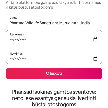
Airbnb platformoje galite užsisakyti išskirtinius namus
ir kitus būstus atostogoms
Vieta
Kai pasirodys paieškos rezultatai, juos naršyti galite naudodam
Atvykimas
Išvykimas
Ieškoti
Phansad laukinės gamtos šventovė:
netoliese esantys geriausiai įvertinti
būstai atostogoms