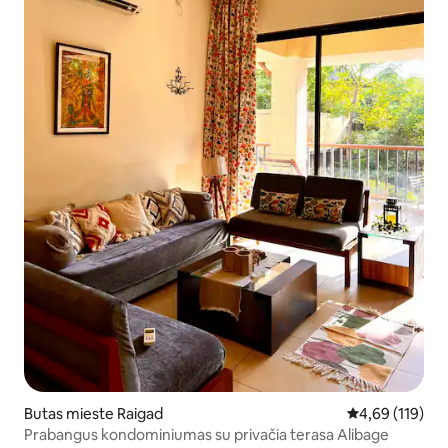
Butas mieste Raigad
Vidutinis įverti
4,69 (119)
Prabangus kondominiumas su privačia terasa Alibage