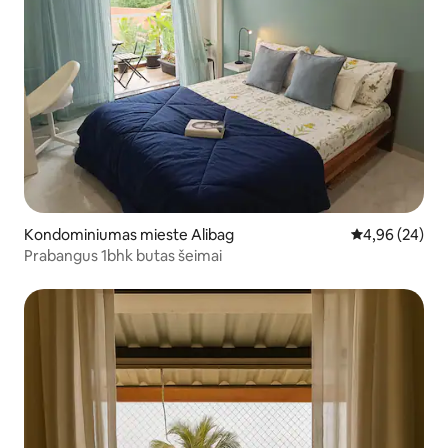
Kondominiumas mieste Alibag
Vidutinis įvert
4,96 (24)
Prabangus 1bhk butas šeimai