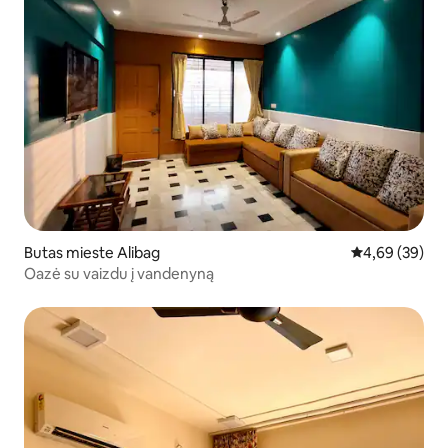
Butas mieste Alibag
Vidutinis įvert
4,69 (39)
Oazė su vaizdu į vandenyną