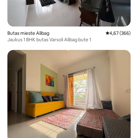
Butas mieste Alibag
Vidutinis įverti
4,67 (366)
Jaukus 1 BHK butas Varsoli Alibag bute 1