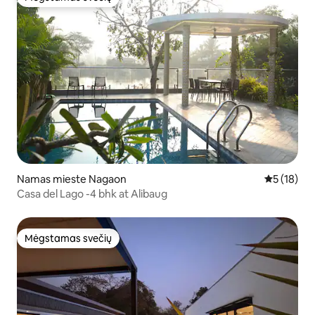
Mėgstamas svečių
Namas mieste Nagaon
Vidutinis į
5 (18)
Casa del Lago -4 bhk at Alibaug
Mėgstamas svečių
Mėgstamas svečių