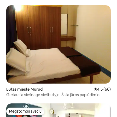
Butas mieste Murud
Vidutinis įver
4,5 (66)
Geriausia viešnagė viešbutyje. Šalia jūros paplūdimio.
Mėgstamas svečių
Mėgstamas svečių