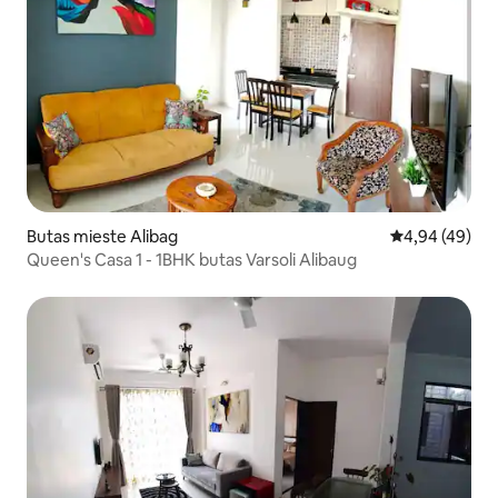
Butas mieste Alibag
Vidutinis įvert
4,94 (49)
Queen's Casa 1 - 1BHK butas Varsoli Alibaug