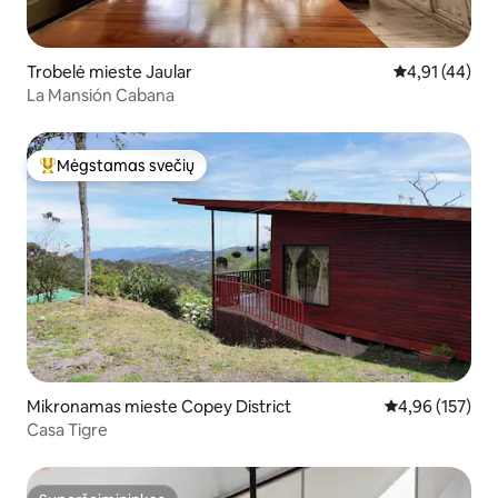
Trobelė mieste Jaular
Vidutinis įvert
4,91 (44)
La Mansión Cabana
Mėgstamas svečių
Svečių mėgstamiausias
Mikronamas mieste Copey District
Vidutinis įverti
4,96 (157)
Casa Tigre