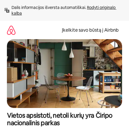
Pereiti
Dalis informacijos išversta automatiškai. 
Rodyti originalo 
prie
kalba
turinio
Įkelkite savo būstą į Airbnb
Vietos apsistoti, netoli kurių yra Čiripo
nacionalinis parkas