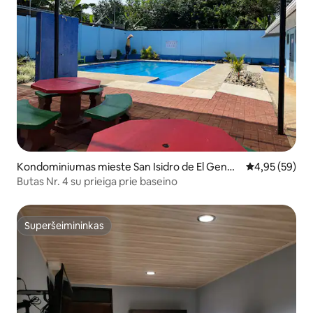
Kondominiumas mieste San Isidro de El Gener
Vidutinis įvert
4,95 (59)
al
Butas Nr. 4 su prieiga prie baseino
Superšeimininkas
Superšeimininkas