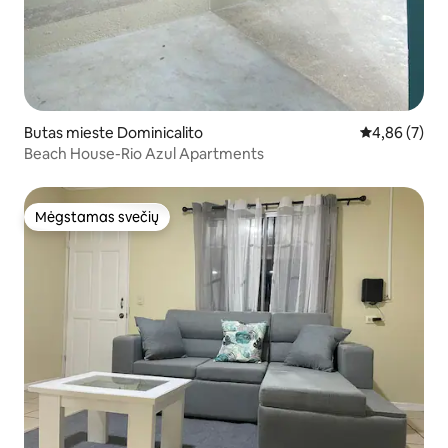
Butas mieste Dominicalito
Vidutinis įver
4,86 (7)
Beach House-Rio Azul Apartments
Mėgstamas svečių
Mėgstamas svečių