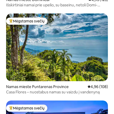
Išskirtiniai namai prie upelio, su baseinu, netoli Domi-
Uvitos
Mėgstamas svečių
Svečių mėgstamiausias
Namas mieste Puntarenas Province
Vidutinis įverti
4,96 (108)
Casa Flores – nuostabus namas su vaizdu į vandenyną
Mėgstamas svečių
Svečių mėgstamiausias