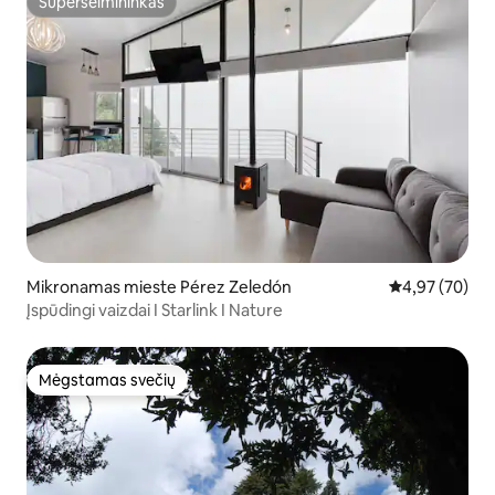
Superšeimininkas
Superšeimininkas
Mikronamas mieste Pérez Zeledón
Vidutinis įvert
4,97 (70)
Įspūdingi vaizdai I Starlink I Nature
Mėgstamas svečių
Mėgstamas svečių