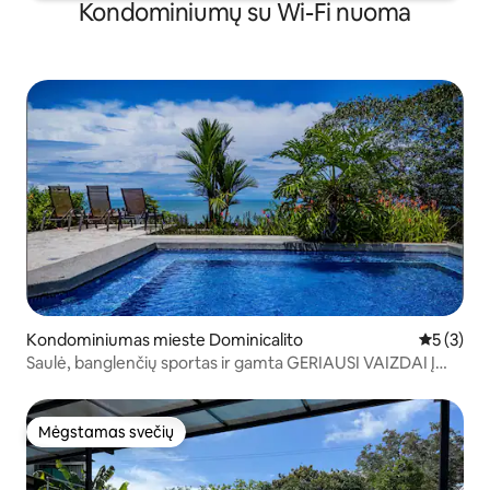
Kondominiumų su Wi-Fi nuoma
Kondominiumas mieste Dominicalito
Vidutinis 
5 (3)
Saulė, banglenčių sportas ir gamta GERIAUSI VAIZDAI Į
VANDENYNĄ
Mėgstamas svečių
Mėgstamas svečių