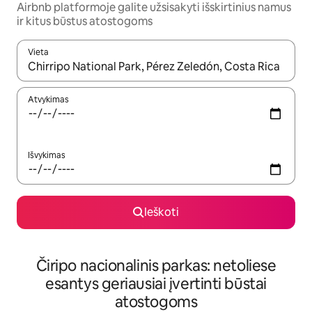
Airbnb platformoje galite užsisakyti išskirtinius namus
ir kitus būstus atostogoms
Vieta
Kai pasirodys paieškos rezultatai, juos naršyti galite naudodam
Atvykimas
Išvykimas
Ieškoti
Čiripo nacionalinis parkas: netoliese
esantys geriausiai įvertinti būstai
atostogoms