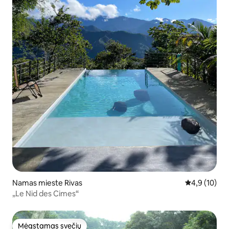
Namas mieste Rivas
Vidutinis įver
4,9 (10)
„Le Nid des Cimes“
Mėgstamas svečių