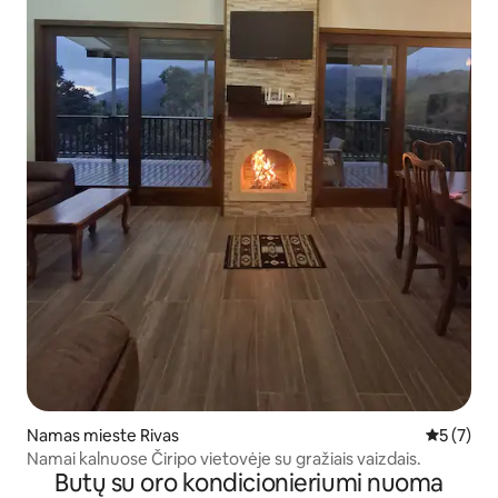
Namas mieste Rivas
Vidutinis 
5 (7)
Namai kalnuose Čiripo vietovėje su gražiais vaizdais.
Butų su oro kondicionieriumi nuoma