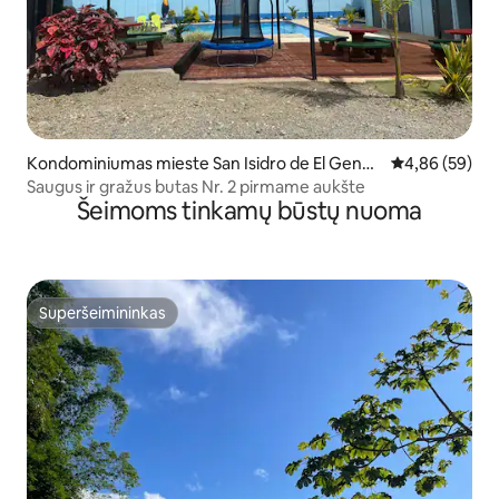
Kondominiumas mieste San Isidro de El Gener
Vidutinis įvert
4,86 (59)
al
Saugus ir gražus butas Nr. 2 pirmame aukšte
Šeimoms tinkamų būstų nuoma
Superšeimininkas
Superšeimininkas