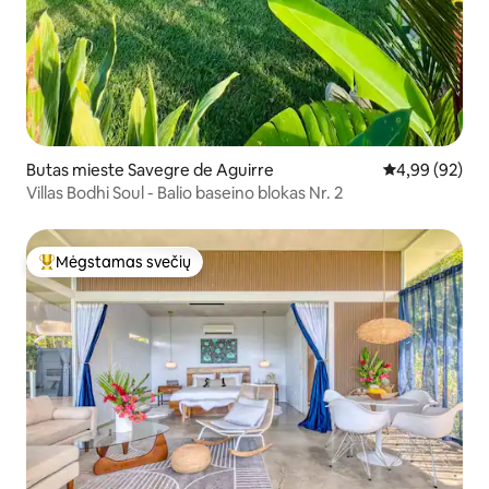
Butas mieste Savegre de Aguirre
Vidutinis įvert
4,99 (92)
Villas Bodhi Soul - Balio baseino blokas Nr. 2
Mėgstamas svečių
Svečių mėgstamiausias