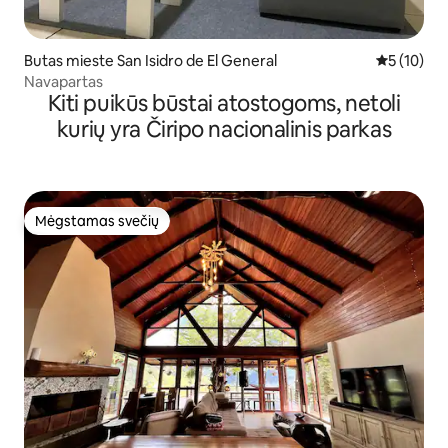
Butas mieste San Isidro de El General
Vidutinis į
5 (10)
Navapartas
Kiti puikūs būstai atostogoms, netoli
kurių yra Čiripo nacionalinis parkas
Mėgstamas svečių
Mėgstamas svečių