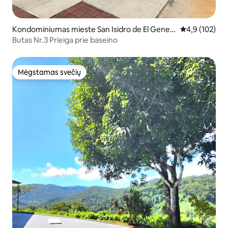
Kondominiumas mieste San Isidro de El Gener
Vidutinis įvert
4,9 (102)
al
Butas Nr.3 Prieiga prie baseino
Mėgstamas svečių
Mėgstamas svečių