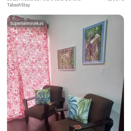
TabashStay
Superšeimininkas
Superšeimininkas