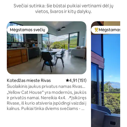
Svečiai sutinka: šie būstai puikiai vertinami dėl jų
vietos, švaros ir kitų dalykų.
Mėgstamas svečių
Mėgstamas sv
Mėgstamas svečių
Svečių mėgstami
Kotedžas mieste Rivas
Vidutinis įvertinimas: 4,91 iš 5, a
4,91 (151)
Šiuolaikinis jaukus privatus namas Rivase,
Chirripo
„Yellow Cat House“ yra modernūs, jaukūs
ir privatūs namai. Nereikia 4x4. 📍Įsikūręs
Rivase, iš kurio atsiveria įspūdingi vaizdai į
kalnus. Puikiai tinka dviems svečiams - už
18 minučių kelio nuo Chirripó nacionalinio
parko ir netoli Cloudbridge rezervato.
Yra greitas internetas (200 Mbps), privati