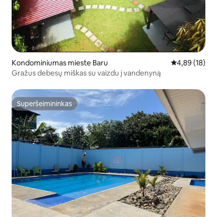
Kondominiumas mieste Baru
Vidutinis įvert
4,89 (18)
Gražus debesų miškas su vaizdu į vandenyną
Superšeimininkas
Superšeimininkas