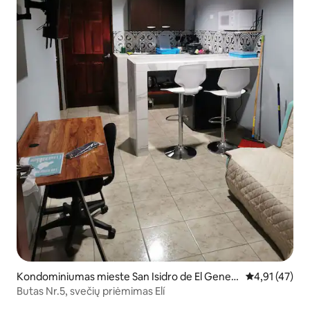
Kondominiumas mieste San Isidro de El Gener
Vidutinis įvert
4,91 (47)
al
Butas Nr.5, svečių priėmimas Elí