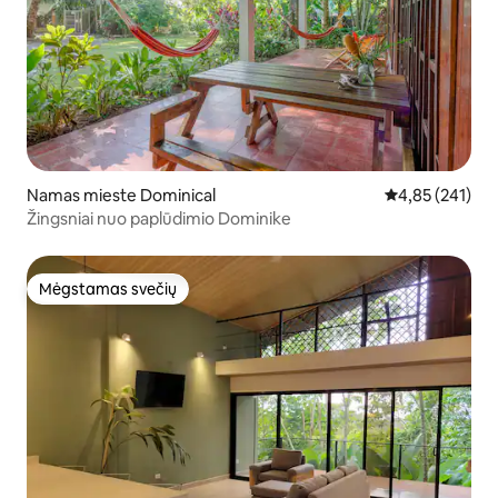
Namas mieste Dominical
Vidutinis įverti
4,85 (241)
Žingsniai nuo paplūdimio Dominike
Mėgstamas svečių
Mėgstamas svečių