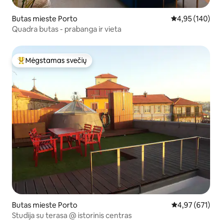
Butas mieste Porto
Vidutinis įverti
4,95 (140)
Quadra butas - prabanga ir vieta
Mėgstamas svečių
Svečių mėgstamiausias
Butas mieste Porto
Vidutinis įverti
4,97 (671)
Studija su terasa @ istorinis centras