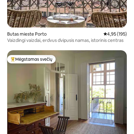
Butas mieste Porto
Vidutinis įverti
4,95 (195)
Vaizdingi vaizdai, erdvus dvipusis namas, istorinis centras
Mėgstamas svečių
Svečių mėgstamiausias