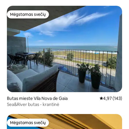
Mėgstamas svečių
Mėgstamas svečių
Butas mieste Vila Nova de Gaia
Vidutinis įverti
4,97 (143)
Sea&River butas - krantinė
Mėgstamas svečių
Mėgstamas svečių