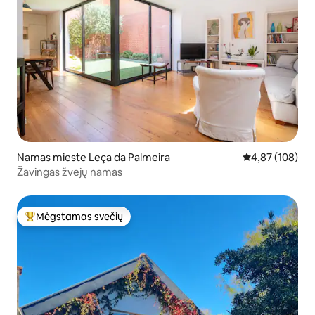
Namas mieste Leça da Palmeira
Vidutinis įverti
4,87 (108)
Žavingas žvejų namas
Mėgstamas svečių
Svečių mėgstamiausias