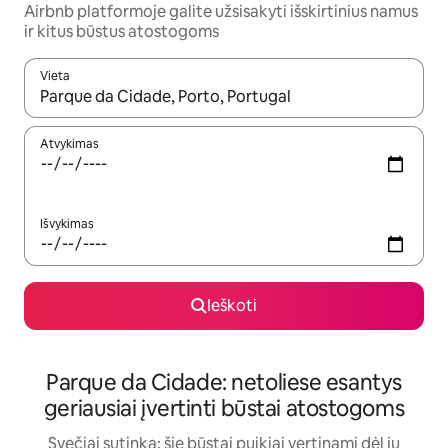
Airbnb platformoje galite užsisakyti išskirtinius namus
ir kitus būstus atostogoms
Vieta
Kai pasirodys paieškos rezultatai, juos naršyti galite naudodam
Atvykimas
Išvykimas
Ieškoti
Parque da Cidade: netoliese esantys
geriausiai įvertinti būstai atostogoms
Svečiai sutinka: šie būstai puikiai vertinami dėl jų