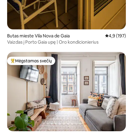
Butas mieste Vila Nova de Gaia
Vidutinis įvert
4,9 (197)
Vaizdas į Porto Gaia upę | Oro kondicionierius
Mėgstamas svečių
Svečių mėgstamiausias