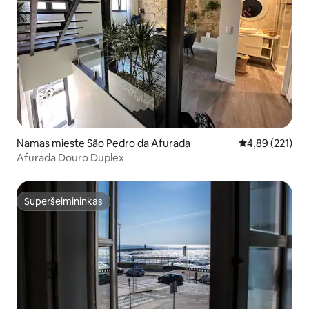
Namas mieste São Pedro da Afurada
Vidutinis įverti
4,89 (221)
Afurada Douro Duplex
Superšeimininkas
Superšeimininkas