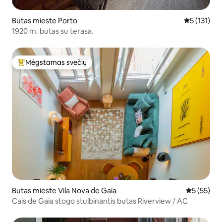
Butas mieste Porto
Vidutinis įv
5 (131)
1920 m. butas su terasa.
Mėgstamas svečių
Svečių mėgstamiausias
Butas mieste Vila Nova de Gaia
Vidutinis į
5 (55)
Cais de Gaia stogo stulbinantis butas Riverview / AC