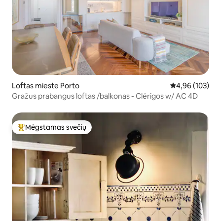
Loftas mieste Porto
Vidutinis įverti
4,96 (103)
Gražus prabangus loftas /balkonas - Clérigos w/ AC 4D
Mėgstamas svečių
Svečių mėgstamiausias