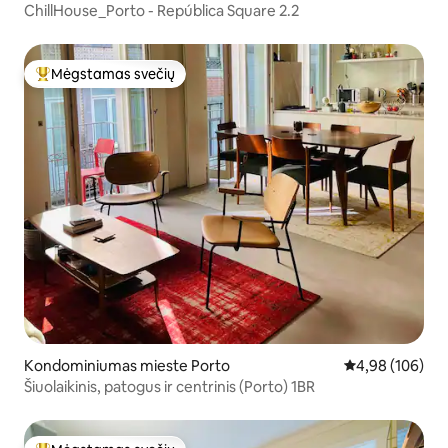
ChillHouse_Porto - República Square 2.2
Mėgstamas svečių
Svečių mėgstamiausias
Kondominiumas mieste Porto
Vidutinis įverti
4,98 (106)
Šiuolaikinis, patogus ir centrinis (Porto) 1BR