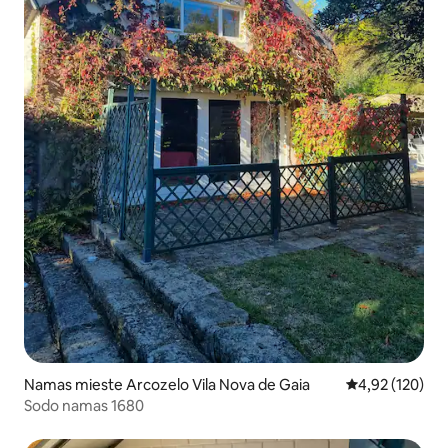
Namas mieste Arcozelo Vila Nova de Gaia
Vidutinis įverti
4,92 (120)
Sodo namas 1680