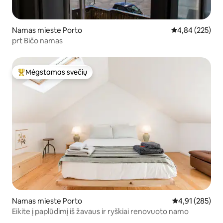
Namas mieste Porto
Vidutinis įverti
4,84 (225)
prt Bičo namas
Mėgstamas svečių
Svečių mėgstamiausias
Namas mieste Porto
Vidutinis įverti
4,91 (285)
Eikite į paplūdimį iš žavaus ir ryškiai renovuoto namo