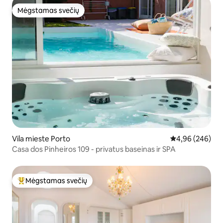
Mėgstamas svečių
Mėgstamas svečių
Vila mieste Porto
Vidutinis įverti
4,96 (246)
Casa dos Pinheiros 109 - privatus baseinas ir SPA
Mėgstamas svečių
Svečių mėgstamiausias