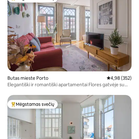
Svečių mėgstamiausias
Butas mieste Porto
Vidutinis įverti
4,98 (352)
Elegantiški ir romantiški apartamentai Flores gatvėje su
balkonu ir oro kondicionieriumi
Mėgstamas svečių
Svečių mėgstamiausias