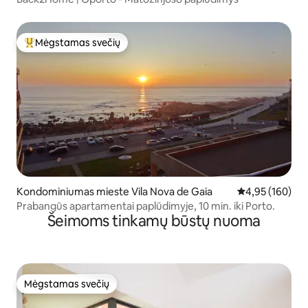
Mėgstamas svečių
Svečių mėgstamiausias
Kondominiumas mieste Vila Nova de Gaia
Vidutinis įverti
4,95 (160)
Prabangūs apartamentai paplūdimyje, 10 min. iki Porto.
Šeimoms tinkamų būstų nuoma
Mėgstamas svečių
Mėgstamas svečių