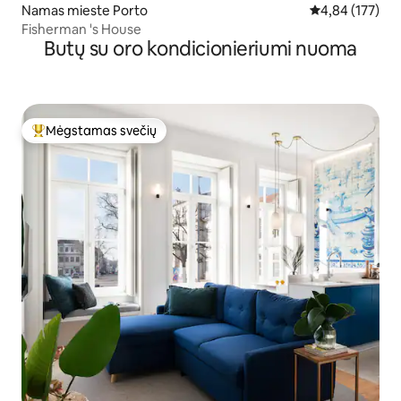
Namas mieste Porto
Vidutinis įverti
4,84 (177)
Fisherman 's House
Butų su oro kondicionieriumi nuoma
Mėgstamas svečių
Svečių mėgstamiausias