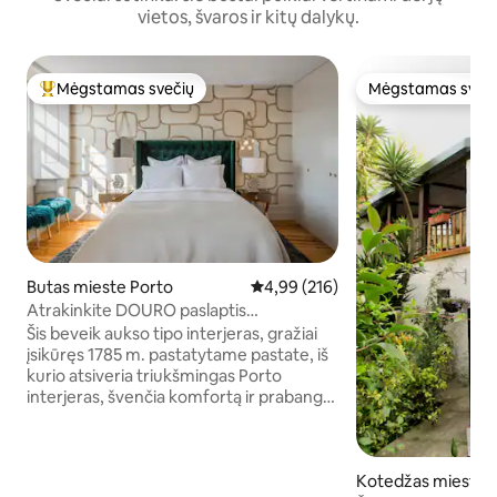
vietos, švaros ir kitų dalykų.
Mėgstamas svečių
Mėgstamas sveč
Svečių mėgstamiausias
Mėgstamas sveč
Butas mieste Porto
Vidutinis įvertinimas: 4,99 iš 5, a
4,99 (216)
Atrakinkite DOURO paslaptis
magiškuose namuose - Wi-Fi Airco
Šis beveik aukso tipo interjeras, gražiai
įsikūręs 1785 m. pastatytame pastate, iš
kurio atsiveria triukšmingas Porto
interjeras, švenčia komfortą ir prabangą
- nuo minkštų putų, dangiškai minkštų
putų, amatininkų pagaminto čiužinio ir
auksu padengtų „Lizz“ stalo įrankių.
Kotedžas mieste 
Sumaišykite šiek tiek rakish risqué su