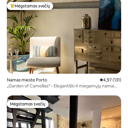
Mėgstamas svečių
Svečių mėgstamiausias
Namas mieste Porto
Vidutinis įverti
4,97 (131)
„Garden of Camellias“ • Elegantiški 4 miegamųjų namai
pajūryje
Mėgstamas svečių
Mėgstamas svečių