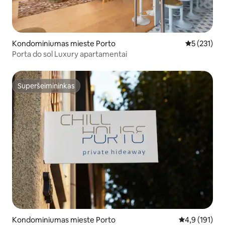
Kondominiumas mieste Porto
Vidutinis įv
5 (231)
Porta do sol Luxury apartamentai
Superšeimininkas
Superšeimininkas
Kondominiumas mieste Porto
Vidutinis įvert
4,9 (191)