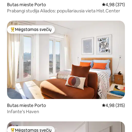
Butas mieste Porto
Vidutinis įverti
4,98 (371)
Prabangi studija Aliados: populiariausia vieta Hist.Center
Mėgstamas svečių
Svečių mėgstamiausias
Butas mieste Porto
Vidutinis įverti
4,98 (315)
Infante's Haven
Mėgstamas svečių