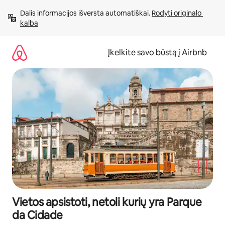
Pereiti
Dalis informacijos išversta automatiškai. 
Rodyti originalo 
prie
kalba
turinio
Įkelkite savo būstą į Airbnb
Vietos apsistoti, netoli kurių yra Parque
da Cidade