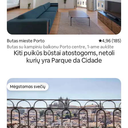
Butas mieste Porto
Vidutinis įverti
4,96 (185)
Butas su kampiniu balkonu Porto centre, 1-ame aukšte
Kiti puikūs būstai atostogoms, netoli
kurių yra Parque da Cidade
Mėgstamas svečių
Mėgstamas svečių