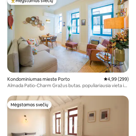
Mėgstamas svečių
Svečių mėgstamiausias
Kondominiumas mieste Porto
Vidutinis įverti
4,99 (299)
Almada Patio-Charm Gražus butas. populiariausia vieta ir
oro kondicionierius
Mėgstamas svečių
Mėgstamas svečių