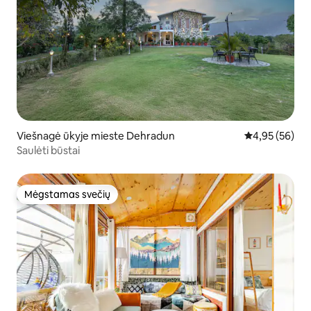
Viešnagė ūkyje mieste Dehradun
Vidutinis įvert
4,95 (56)
Saulėti būstai
Mėgstamas svečių
Mėgstamas svečių