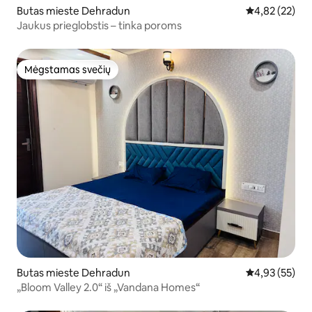
Butas mieste Dehradun
Vidutinis įvert
4,82 (22)
Jaukus prieglobstis – tinka poroms
Mėgstamas svečių
Mėgstamas svečių
Butas mieste Dehradun
Vidutinis įvert
4,93 (55)
„Bloom Valley 2.0“ iš „Vandana Homes“