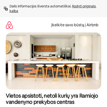
Pereiti
Dalis informacijos išversta automatiškai. 
Rodyti originalo 
prie
kalba
turinio
Įkelkite savo būstą į Airbnb
Vietos apsistoti, netoli kurių yra Ramiojo
vandenyno prekybos centras