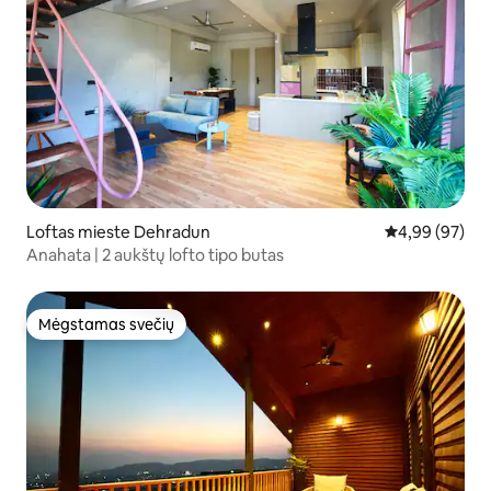
Loftas mieste Dehradun
Vidutinis įvert
4,99 (97)
Anahata | 2 aukštų lofto tipo butas
Mėgstamas svečių
Mėgstamas svečių