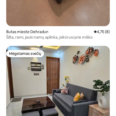
Butas mieste Dehradun
Vidutinis įver
4,75 (8)
Šilta, rami, jauki namų aplinka, įsikūrusi prie miško
Mėgstamas svečių
Mėgstamas svečių