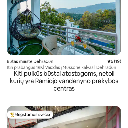
Butas mieste Dehradun
Vidutinis į
5 (19)
Itin prabangus 1RK| Vaizdas į Mussorie kalvas | Dehradun
Kiti puikūs būstai atostogoms, netoli
kurių yra Ramiojo vandenyno prekybos
centras
Mėgstamas svečių
Svečių mėgstamiausias