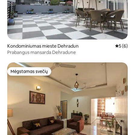
Kondominiumas mieste Dehradun
Vidutinis 
5 (6)
Prabangus mansarda Dehradune
Mėgstamas svečių
Mėgstamas svečių