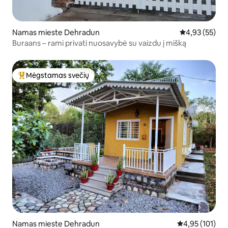
Namas mieste Dehradun
Vidutinis įvert
4,93 (55)
Buraans – rami privati nuosavybė su vaizdu į mišką
Mėgstamas svečių
Svečių mėgstamiausias
Namas mieste Dehradun
Vidutinis įverti
4,95 (101)