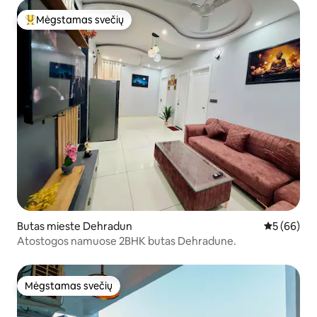
Mėgstamas svečių
Svečių mėgstamiausias
Butas mieste Dehradun
Vidutinis įv
5 (66)
Atostogos namuose 2BHK butas Dehradune.
Mėgstamas svečių
Mėgstamas svečių