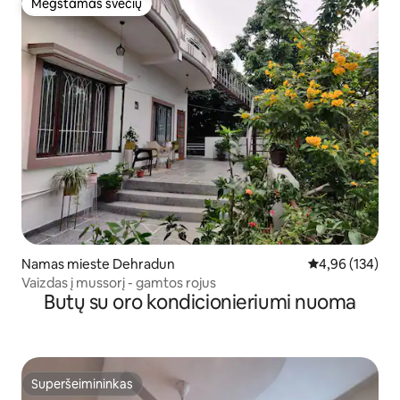
Mėgstamas svečių
Mėgstamas svečių
Namas mieste Dehradun
Vidutinis įverti
4,96 (134)
Vaizdas į mussorį - gamtos rojus
Butų su oro kondicionieriumi nuoma
Superšeimininkas
Superšeimininkas