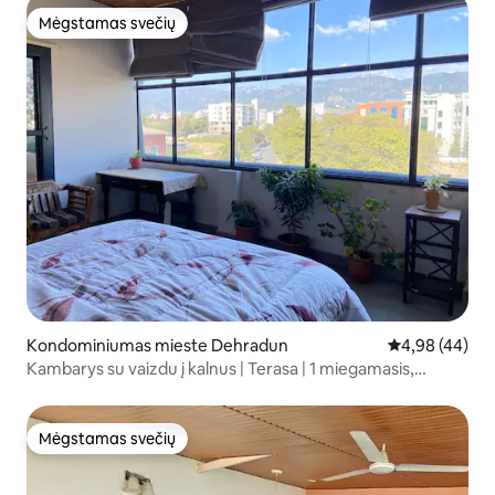
Mėgstamas svečių
Mėgstamas svečių
Kondominiumas mieste Dehradun
Vidutinis įvert
4,98 (44)
Kambarys su vaizdu į kalnus | Terasa | 1 miegamasis,
virtuvė ir vonios kambarys | Dehradun
Mėgstamas svečių
Mėgstamas svečių