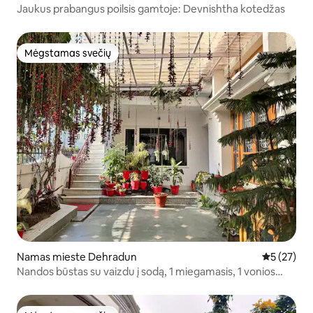
Jaukus prabangus poilsis gamtoje: Devnishtha kotedžas
Mėgstamas svečių
Mėgstamas svečių
Namas mieste Dehradun
Vidutinis į
5 (27)
Nandos būstas su vaizdu į sodą, 1 miegamasis, 1 vonios
kambarys ir virtuvė