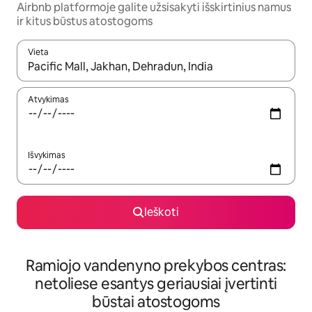
Airbnb platformoje galite užsisakyti išskirtinius namus
ir kitus būstus atostogoms
Vieta
Kai pasirodys paieškos rezultatai, juos naršyti galite naudodam
Atvykimas
Išvykimas
Ieškoti
Ramiojo vandenyno prekybos centras:
netoliese esantys geriausiai įvertinti
būstai atostogoms