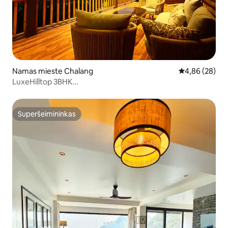
Namas mieste Chalang
Vidutinis įvert
4,86 (28)
LuxeHilltop 3BHK
WoodVilla•Baras•Kavinės•Netflix•Leidžiami augintiniai
Superšeimininkas
Superšeimininkas