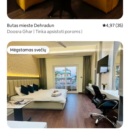
Butas mieste Dehradun
Vidutinis įvert
4,97 (35)
Doosra Ghar | Tinka apsistoti poroms |
Mėgstamas svečių
Mėgstamas svečių