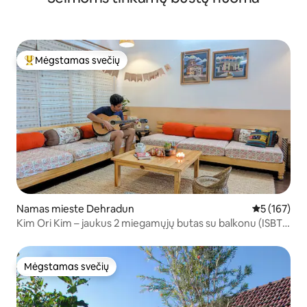
Mėgstamas svečių
Svečių mėgstamiausias
Namas mieste Dehradun
Vidutinis įve
5 (167)
Kim Ori Kim – jaukus 2 miegamųjų butas su balkonu (ISBT 7
min.)
Mėgstamas svečių
Mėgstamas svečių