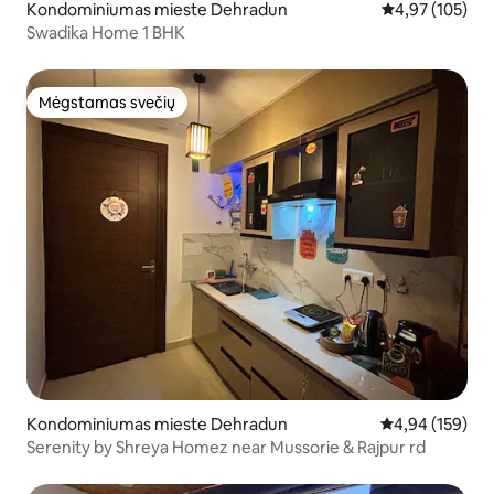
Kondominiumas mieste Dehradun
Vidutinis įverti
4,97 (105)
Swadika Home 1 BHK
Mėgstamas svečių
Mėgstamas svečių
Kondominiumas mieste Dehradun
Vidutinis įverti
4,94 (159)
Serenity by Shreya Homez near Mussorie & Rajpur rd