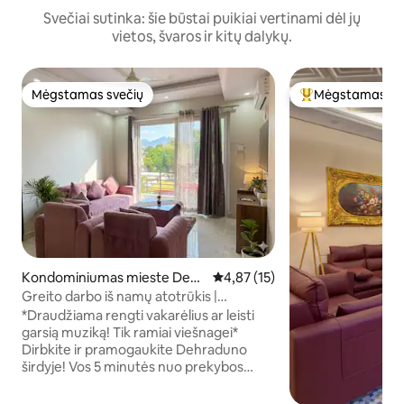
Svečiai sutinka: šie būstai puikiai vertinami dėl jų
vietos, švaros ir kitų dalykų.
Mėgstamas svečių
Mėgstamas sv
Mėgstamas svečių
Svečių mėgstami
Kondominiumas mieste Dehr
Vidutinis įvertinimas: 4,87 iš 5, 
4,87 (15)
adun
Greito darbo iš namų atotrūkis |
Mussoorie Rd | Pasivaikščiojimas iki
*Draudžiama rengti vakarėlius ar leisti
kavinės
garsią muziką! Tik ramiai viešnagei*
Dirbkite ir pramogaukite Dehraduno
širdyje! Vos 5 minutės nuo prekybos
centrų ir alaus daryklų. Mūsų namuose
yra speciali darbo namuose vieta su itin