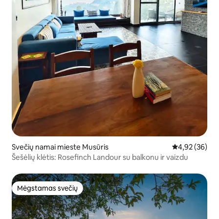
Svečių namai mieste Musūris
Vidutinis įvert
4,92 (36)
Šešėlių klėtis: Rosefinch Landour su balkonu ir vaizdu
Mėgstamas svečių
Mėgstamas svečių