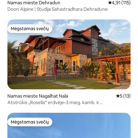
Namas mieste Dehradun
Vidutinis įvert
4,91 (115)
Doon Alpine | Studija Sahastradhara Dehradune
Mėgstamas svečių
Mėgstamas svečių
Namas mieste Nagalhat Nala
Vidutinis į
5 (13)
Atotrūkis „Rosella“ erdvėje•3 mieg. kamb. ir
virtuvė•Prabangi vila•Vaizdas į miestą
Mėgstamas svečių
Mėgstamas svečių