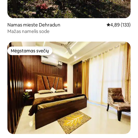
Namas mieste Dehradun
Vidutinis įverti
4,89 (133)
Mažas namelis sode
Mėgstamas svečių
Mėgstamas svečių