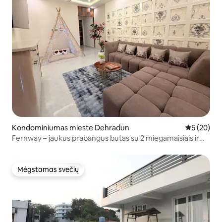
Kondominiumas mieste Dehradun
Vidutinis įv
5 (20)
Fernway – jaukus prabangus butas su 2 miegamaisiais ir
vaizdu į kalnus
Mėgstamas svečių
Mėgstamas svečių