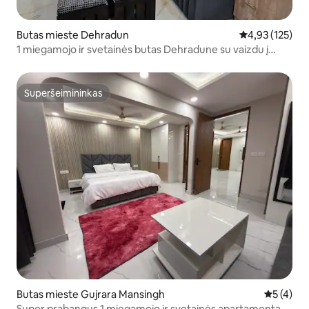
Butas mieste Dehradun
Vidutinis įverti
4,93 (125)
1 miegamojo ir svetainės butas Dehradune su vaizdu į
Musurį
Superšeimininkas
Superšeimininkas
Butas mieste Gujrara Mansingh
Vidutinis 
5 (4)
Super prabangus 1 miegamojo ir svetainės apartamentas