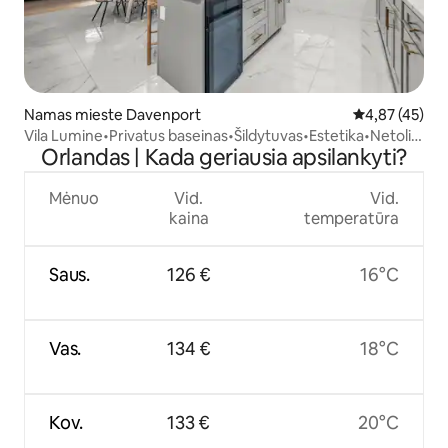
Namas mieste Davenport
Vidutinis įvert
4,87 (45)
Vila Lumine•Privatus baseinas•Šildytuvas•Estetika•Netoli
Orlandas | Kada geriausia apsilankyti?
Disnėjaus
Mėnuo
Vid.
Vid.
kaina
temperatūra
Saus.
126 €
16°C
Vas.
134 €
18°C
Kov.
133 €
20°C