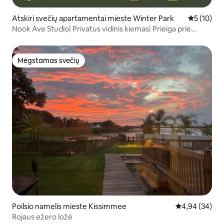
Atskiri svečių apartamentai mieste Winter Park
Vidutinis į
5 (10)
Nook Ave Studio| Privatus vidinis kiemas| Prieiga prie
baseino ir sūkurinės vonios
Mėgstamas svečių
Mėgstamas svečių
Poilsio namelis mieste Kissimmee
Vidutinis įvert
4,94 (34)
Rojaus ežero ložė