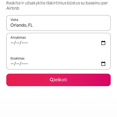
Raskite ir užsakykite išskirtinius būstus su baseinu per
Airbnb
Vieta
Kai pasirodys paieškos rezultatai, juos naršyti galite naudodam
Atvykimas
Išvykimas
Ieškoti