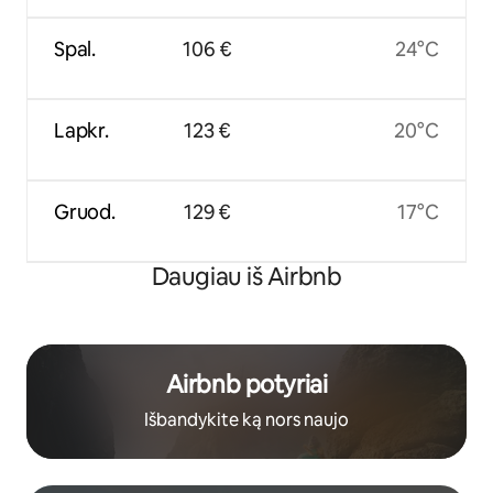
Spal.
106 €
24°C
Lapkr.
123 €
20°C
Gruod.
129 €
17°C
Daugiau iš Airbnb
Airbnb potyriai
Išbandykite ką nors naujo