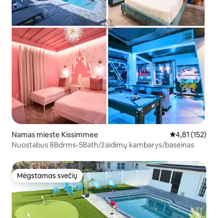
Namas mieste Kissimmee
Vidutinis įverti
4,81 (152)
Nuostabus 8Bdrms-5Bath/žaidimų kambarys/baseinas
Mėgstamas svečių
Mėgstamas svečių