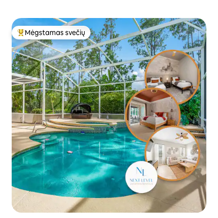
Mėgstamas svečių
Svečių mėgstamiausias