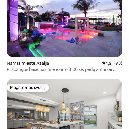
Namas mieste Azalija
Vidutinis įvert
4,91 (93)
Prabangus baseinas prie ežero 3100 kv. pėdų ant ežero
kranto.
Mėgstamas svečių
Mėgstamas svečių