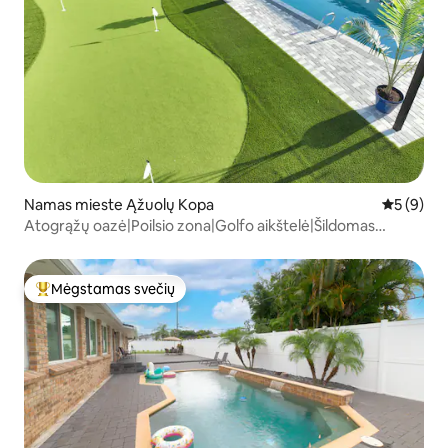
Namas mieste Ąžuolų Kopa
Vidutinis 
5 (9)
Atogrąžų oazė|Poilsio zona|Golfo aikštelė|Šildomas
baseinas
Mėgstamas svečių
Svečių mėgstamiausias