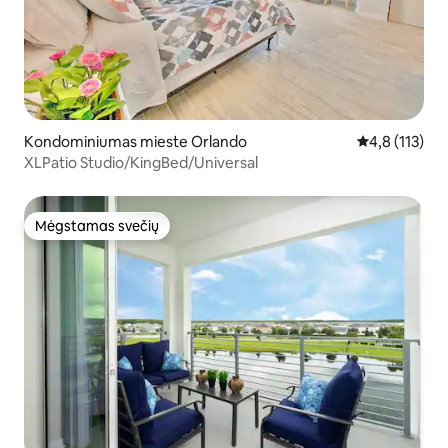
Kondominiumas mieste Orlando
Vidutinis įver
4,8 (113)
XLPatio Studio/KingBed/Universal
Mėgstamas svečių
Mėgstamas svečių