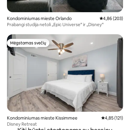
Kondominiumas mieste Orlando
Vidutinis įverti
4,86 (203)
Prabangi studija netoli „Epic Universe“ ir „Disney“
Mėgstamas svečių
Mėgstamas svečių
Kondominiumas mieste Kissimmee
Vidutinis įverti
4,85 (121)
Disney Retreat