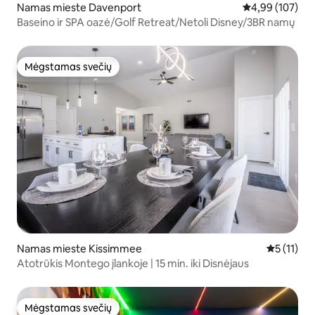
Namas mieste Davenport
Vidutinis įverti
4,99 (107)
Baseino ir SPA oazė/Golf Retreat/Netoli Disney/3BR namų
Mėgstamas svečių
Mėgstamas svečių
Namas mieste Kissimmee
Vidutinis į
5 (11)
Atotrūkis Montego įlankoje | 15 min. iki Disnėjaus
Mėgstamas svečių
Mėgstamas svečių