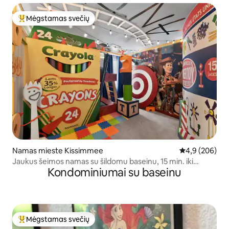
Mėgstamas svečių
Svečių mėgstamiausias
Namas mieste Kissimmee
Vidutinis įvert
4,9 (206)
Jaukus šeimos namas su šildomu baseinu, 15 min. iki
Kondominiumai su baseinu
Disneilendo
Mėgstamas svečių
Svečių mėgstamiausias