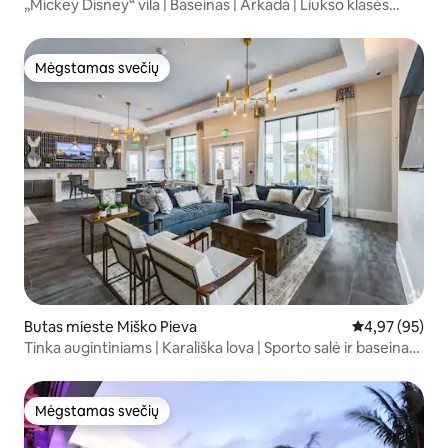
„Mickey Disney“ vila | Baseinas | Arkada | Liukso klasės
apartamentai su plačia dvigule lova
Mėgstamas svečių
Mėgstamas svečių
Butas mieste Miško Pieva
Vidutinis įvert
4,97 (95)
Tinka augintiniams | Karališka lova | Sporto salė ir baseinas |
Netoli parkų
Mėgstamas svečių
Mėgstamas svečių