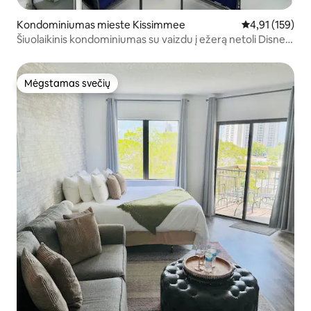
Kondominiumas mieste Kissimmee
Vidutinis įverti
4,91 (159)
Šiuolaikinis kondominiumas su vaizdu į ežerą netoli Disney
3151
Mėgstamas svečių
Mėgstamas svečių