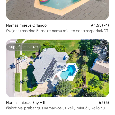
Namas mieste Orlando
Vidutinis įvert
4,93 (74)
Svajonių baseino žurnalas namų miesto centras/parkai/DT
Superšeimininkas
Superšeimininkas
Namas mieste Bay Hill
Vidutinis 
5 (5)
Išskirtiniai prabangūs namai vos už kelių minučių kelio nuo
visų pramogų parkų