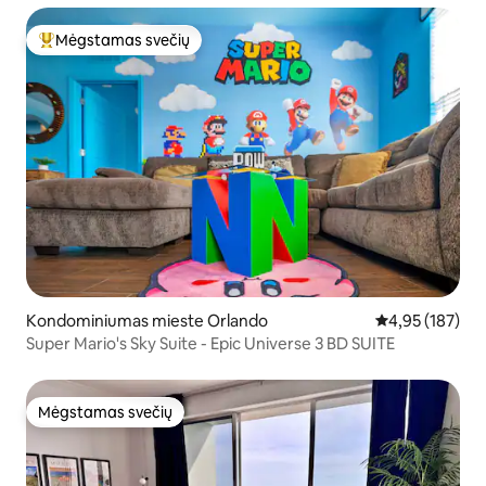
Mėgstamas svečių
Svečių mėgstamiausias
Kondominiumas mieste Orlando
Vidutinis įverti
4,95 (187)
Super Mario's Sky Suite - Epic Universe 3 BD SUITE
Mėgstamas svečių
Mėgstamas svečių