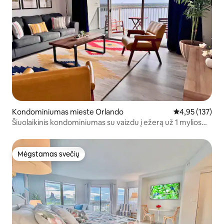
Kondominiumas mieste Orlando
Vidutinis įverti
4,95 (137)
Šiuolaikinis kondominiumas su vaizdu į ežerą už 1 mylios
nuo
Mėgstamas svečių
Mėgstamas svečių