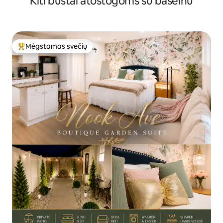
Kiti būstai atostogoms su baseinu
Mėgstamas svečių
Svečių mėgstamiausias