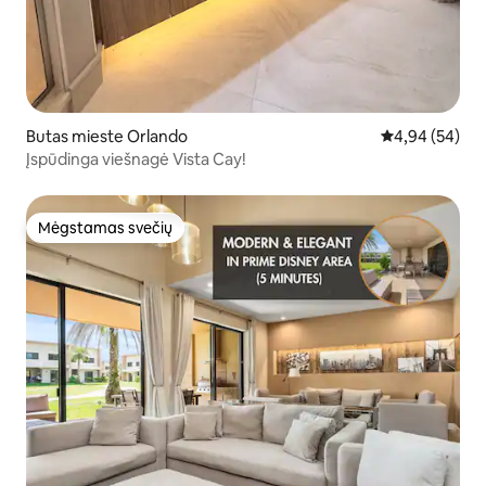
Butas mieste Orlando
Vidutinis įvert
4,94 (54)
Įspūdinga viešnagė Vista Cay!
Mėgstamas svečių
Mėgstamas svečių