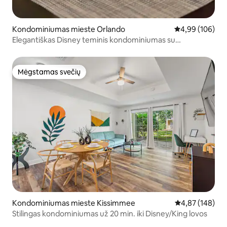
Kondominiumas mieste Orlando
Vidutinis įverti
4,99 (106)
Elegantiškas Disney teminis kondominiumas su
NEMOKAMU maršrutiniu autobusu!
Mėgstamas svečių
Mėgstamas svečių
Kondominiumas mieste Kissimmee
Vidutinis įverti
4,87 (148)
Stilingas kondominiumas už 20 min. iki Disney/King lovos