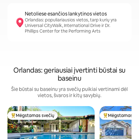
Netoliese esančios lankytinos vietos
Orlandas: populiariausios vietos, tarp kurių yra
Universal CityWalk, International Drive ir Dr.
Phillips Center for the Performing Arts
Orlandas: geriausiai įvertinti būstai su
baseinu
Šie būstai su baseinu yra svečių puikiai vertinami dėl
vietos, švaros ir kitų savybių.
Mėgstamas svečių
Mėgstamas sv
Svečių mėgstamiausias
Svečių mėgstami