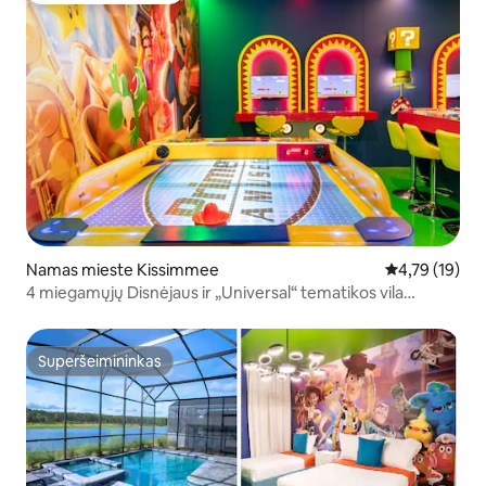
Namas mieste Kissimmee
Vidutinis įvert
4,79 (19)
4 miegamųjų Disnėjaus ir „Universal“ tematikos vila
Reunion kurorte
Superšeimininkas
Superšeimininkas