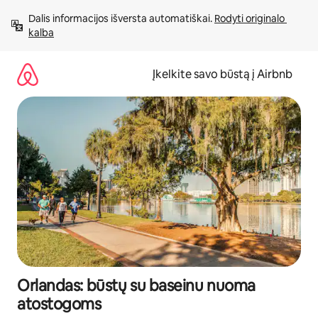
Pereiti
Dalis informacijos išversta automatiškai. 
Rodyti originalo 
prie
kalba
turinio
Įkelkite savo būstą į Airbnb
Orlandas: būstų su baseinu nuoma
atostogoms