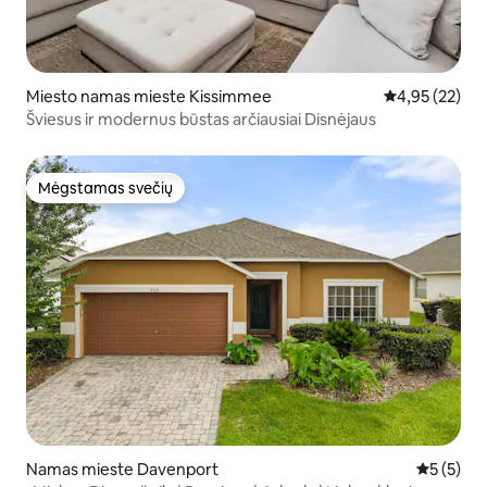
Miesto namas mieste Kissimmee
Vidutinis įvert
4,95 (22)
Šviesus ir modernus būstas arčiausiai Disnėjaus
Mėgstamas svečių
Mėgstamas svečių
Namas mieste Davenport
Vidutinis 
5 (5)