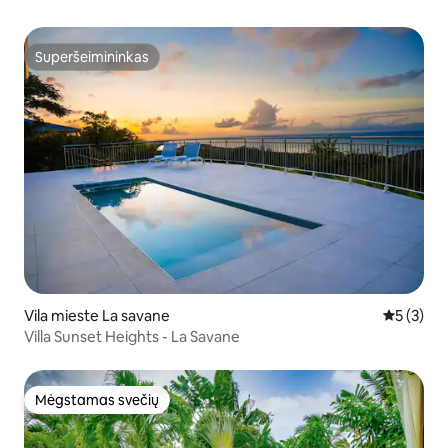
Superšeimininkas
Superšeimininkas
Vila mieste La savane
Vidutinis 
5 (3)
Villa Sunset Heights - La Savane
Mėgstamas svečių
Mėgstamas svečių