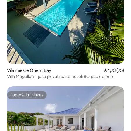
Vila mieste Orient Bay
Vidutinis įvert
4,73 (75)
Villa Magellan – jūsų privati oazė netoli BO paplūdimio
Superšeimininkas
Superšeimininkas