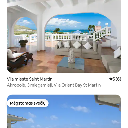
Vila mieste Saint Martin
Vidutinis 
5 (6)
Akropolė, 3 miegamieji, Vila Orient Bay St Martin
Mėgstamas svečių
Mėgstamas svečių