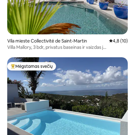
Vila mieste Collectivité de Saint-Martin
Vidutinis įver
4,8 (10)
Villa Mallory, 3 bdr, privatus baseinas ir vaizdas į
vandenyną!
Mėgstamas svečių
Svečių mėgstamiausias