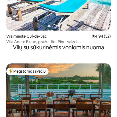
Vila mieste Cul-de-Sac
Vidutinis įvert
4,94 (32)
Villa Ancre Bleue, gražus Ilet Pinel vaizdas
Vilų su sūkurinėmis voniomis nuoma
Mėgstamas svečių
Svečių mėgstamiausias