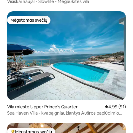
Visiškai nauja! - Slowlife - Mėgaukitės vila
Mėgstamas svečių
Mėgstamas svečių
Vila mieste Upper Prince's Quarter
Vidutinis įvert
4,99 (91)
Sea Haven Villa - kvapą gniaužiantys Aušros paplūdimio
vaizdai
Mėgstamas svečių