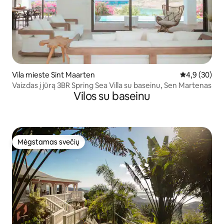
Vila mieste Sint Maarten
Vidutinis įver
4,9 (30)
Vaizdas į jūrą 3BR Spring Sea Villa su baseinu, Sen Martenas
Vilos su baseinu
Mėgstamas svečių
Mėgstamas svečių