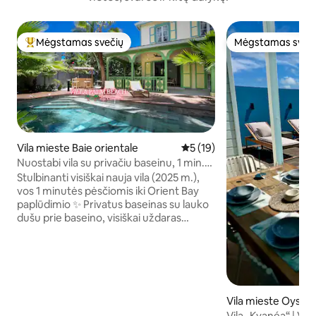
Mėgstamas svečių
Mėgstamas sveč
Svečių mėgstamiausias
Mėgstamas sveč
Vila mieste Baie orientale
Vidutinis įvertinimas: 5 iš 5, 
5 (19)
Nuostabi vila su privačiu baseinu, 1 min.
iki Orient Bėjaus paplūdimio
Stulbinanti visiškai nauja vila (2025 m.),
vos 1 minutės pėsčiomis iki Orient Bay
paplūdimio ✨ Privatus baseinas su lauko
dušu prie baseino, visiškai uždaras
atogrąžų sodas, erdvi terasa ir kepsninė
visiškam privatumui ir atsipalaidavimui.
Gali apsistoti iki 6 žmonių: 2 miegamieji
viršuje (vienas lankstus – karališko dydžio
lova arba 2 dvigulės XL lovos), svetainė
su sofa-lova, pilnai įrengta virtuvė, 3
Vila mieste Oyste
vonios kambariai. Oro kondicionierius
Vila „Kyanéa“ | Va