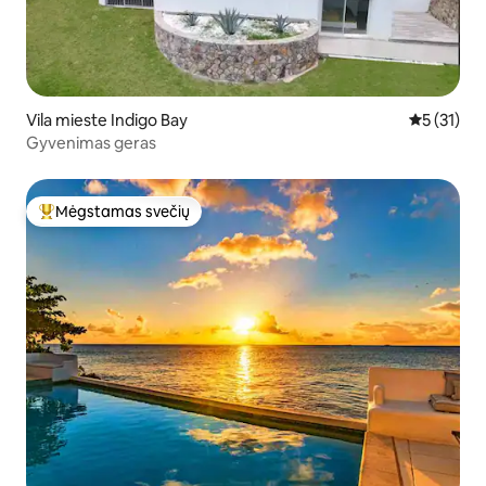
Vila mieste Indigo Bay
Vidutinis į
5 (31)
Gyvenimas geras
Mėgstamas svečių
Svečių mėgstamiausias