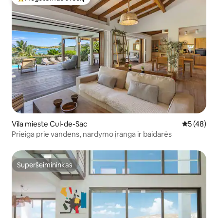
Svečių mėgstamiausias
Vila mieste Cul-de-Sac
Vidutinis įv
5 (48)
Prieiga prie vandens, nardymo įranga ir baidarės
Superšeimininkas
Superšeimininkas