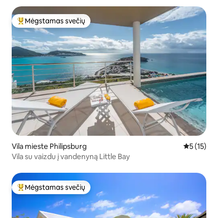
Mėgstamas svečių
Svečių mėgstamiausias
Vila mieste Philipsburg
Vidutinis į
5 (15)
Vila su vaizdu į vandenyną Little Bay
Mėgstamas svečių
Svečių mėgstamiausias