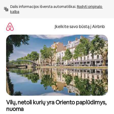
Pereiti
Dalis informacijos išversta automatiškai. 
Rodyti originalo 
prie
kalba
turinio
Įkelkite savo būstą į Airbnb
Vilų, netoli kurių yra Oriento paplūdimys,
nuoma