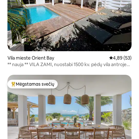
Vila mieste Orient Bay
Vidutinis įvert
4,89 (53)
** nauja ** VILA ZAMI, nuostabi 1500 kv. pėdų vila antroje
Orient Bay paplūdimio linijoje!
Mėgstamas svečių
Svečių mėgstamiausias