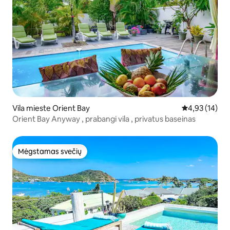
Vila mieste Orient Bay
Vidutinis įvert
4,93 (14)
Orient Bay Anyway , prabangi vila , privatus baseinas
Mėgstamas svečių
Mėgstamas svečių