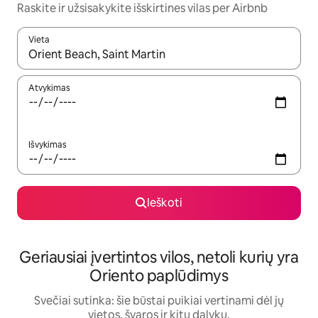
Raskite ir užsisakykite išskirtines vilas per Airbnb
Vieta
Kai pasirodys paieškos rezultatai, juos naršyti galite naudodam
Atvykimas
Išvykimas
Ieškoti
Geriausiai įvertintos vilos, netoli kurių yra
Oriento paplūdimys
Svečiai sutinka: šie būstai puikiai vertinami dėl jų
vietos, švaros ir kitų dalykų.