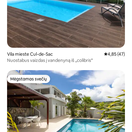
Vila mieste Cul-de-Sac
Vidutinis įvert
4,85 (47)
Nuostabus vaizdas į vandenyną iš „colibris“
Mėgstamas svečių
Mėgstamas svečių