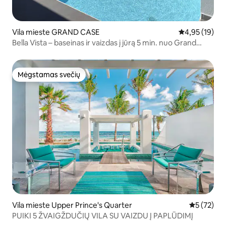
Vila mieste GRAND CASE
Vidutinis įvert
4,95 (19)
Bella Vista – baseinas ir vaizdas į jūrą 5 min. nuo Grand
Case
Mėgstamas svečių
Mėgstamas svečių
Vila mieste Upper Prince's Quarter
Vidutinis į
5 (72)
PUIKI 5 ŽVAIGŽDUČIŲ VILA SU VAIZDU Į PAPLŪDIMĮ