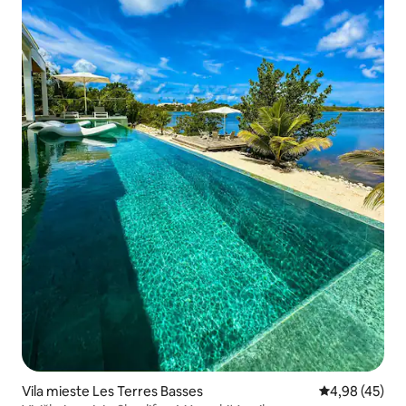
Vila mieste Les Terres Basses
Vidutinis įvert
4,98 (45)