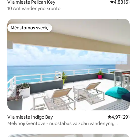
Vila mieste Pelican Key
Vidutinis įver
4,83 (6)
10 Ant vandenyno kranto
Mėgstamas svečių
Mėgstamas svečių
Vila mieste Indigo Bay
Vidutinis įvert
4,97 (29)
Mėlynoji šventovė - nuostabūs vaizdai į vandenyną,
baseinas, sūkurinė vonia