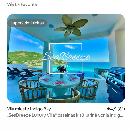
Vila La Favorita
Superšeimininkas
Superšeimininkas
Vila mieste Indigo Bay
Vidutinis įver
4,9 (81)
„SeaBreeze Luxury Villa“ baseinas ir sūkurinė vonia Indigo
įlankoje