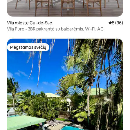
Vila mieste Cul-de-Sac
Vidutinis įv
5 (36)
Vila Pure • 3BR pakrantė su baidarėmis, Wi-Fi, AC
Mėgstamas svečių
Mėgstamas svečių