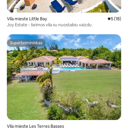
Vila mieste Little Bay
Vidutinis į
5 (18)
Joy Estate - šeimos vila su nuostabiu vaizdu
Superšeimininkas
Superšeimininkas
Vila mieste Les Terres Basses