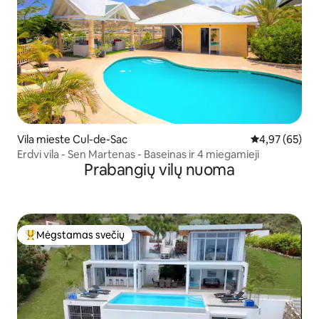
Vila mieste Cul-de-Sac
Vidutinis įvert
4,97 (65)
Erdvi vila - Sen Martenas - Baseinas ir 4 miegamieji
Prabangių vilų nuoma
Mėgstamas svečių
Svečių mėgstamiausias