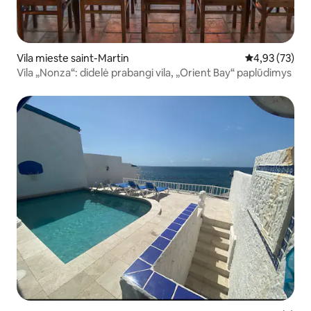
Vila mieste saint-Martin
Vidutinis įvert
4,93 (73)
Vila „Nonza“: didelė prabangi vila, „Orient Bay“ paplūdimys