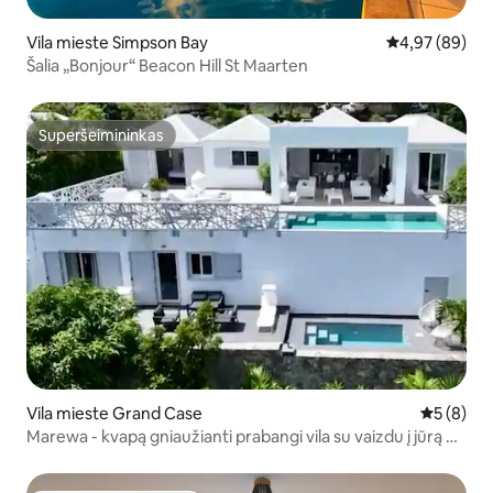
Vila mieste Simpson Bay
Vidutinis įvert
4,97 (89)
Šalia „Bonjour“ Beacon Hill St Maarten
Superšeimininkas
Superšeimininkas
Vila mieste Grand Case
Vidutinis 
5 (8)
Marewa - kvapą gniaužianti prabangi vila su vaizdu į jūrą 4
val.