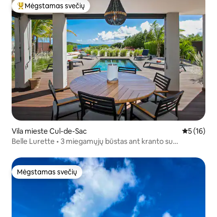
Mėgstamas svečių
Svečių mėgstamiausias
Vila mieste Cul-de-Sac
Vidutinis į
5 (16)
Belle Lurette • 3 miegamųjų būstas ant kranto su
baidarėmis, baseinu
Mėgstamas svečių
Mėgstamas svečių