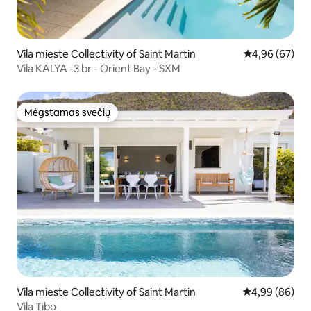
Vila mieste Collectivity of Saint Martin
Vidutinis įvert
4,96 (67)
Vila KALYA -3 br - Orient Bay - SXM
Mėgstamas svečių
Mėgstamas svečių
Vila mieste Collectivity of Saint Martin
Vidutinis įvert
4,99 (86)
Vila Tibo