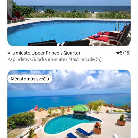
Vila mieste Upper Prince's Quarter
Vidutinis į
5 (15)
Paplūdimys/6 bdrs en-suite/ Maid include (h)
Mėgstamas svečių
Mėgstamas svečių