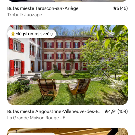
Butas mieste Tarascon-sur-Ariège
Vidutinis į
5 (45)
Trobelė Juozape
Mėgstamas svečių
Svečių mėgstamiausias
Butas mieste Angoustrine-Villeneuve-des-Es
Vidutinis įverti
4,91 (109)
caldes
La Grande Maison Rouge - E