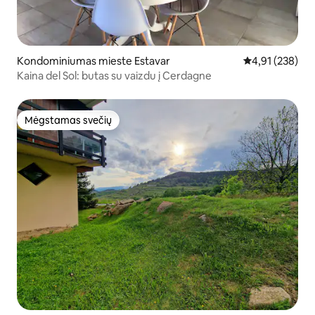
Kondominiumas mieste Estavar
Vidutinis įverti
4,91 (238)
Kaina del Sol: butas su vaizdu į Cerdagne
Mėgstamas svečių
Mėgstamas svečių