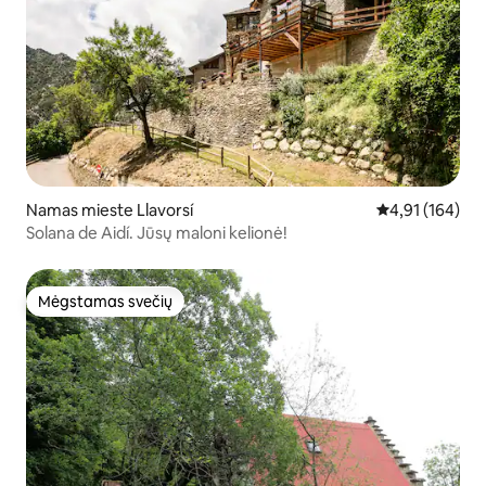
Namas mieste Llavorsí
Vidutinis įverti
4,91 (164)
Solana de Aidí. Jūsų maloni kelionė!
Mėgstamas svečių
Mėgstamas svečių