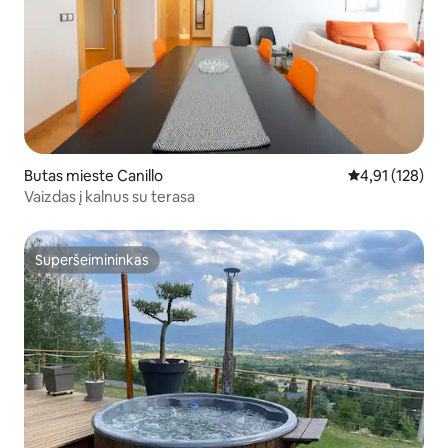
Butas mieste Canillo
Vidutinis įverti
4,91 (128)
Vaizdas į kalnus su terasa
Superšeimininkas
Superšeimininkas