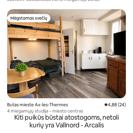
Mėgstamas svečių
Mėgstamas svečių
Butas mieste Ax-les-Thermes
Vidutinis įvert
4,88 (24)
4 miegamųjų studija – miesto centras
Kiti puikūs būstai atostogoms, netoli
kurių yra Vallnord - Arcalís