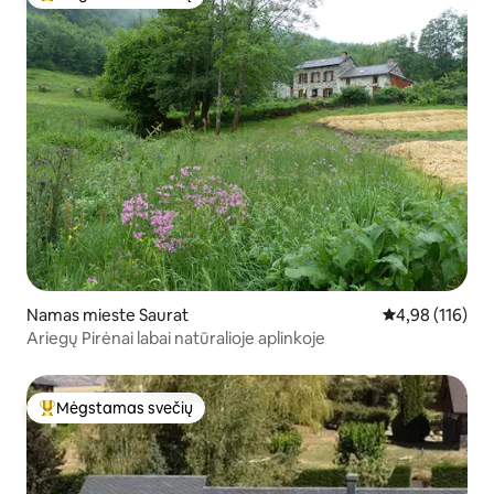
Svečių mėgstamiausias
Namas mieste Saurat
Vidutinis įverti
4,98 (116)
Ariegų Pirėnai labai natūralioje aplinkoje
Mėgstamas svečių
Svečių mėgstamiausias