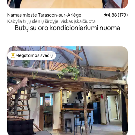
Namas mieste Tarascon-sur-Ariège
Vidutinis įverti
4,88 (179)
Kabylia trijų slėnių širdyje, viskas įskaičiuota
Butų su oro kondicionieriumi nuoma
Mėgstamas svečių
Svečių mėgstamiausias