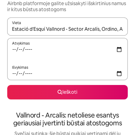
Airbnb platformoje galite užsisakyti išskirtinius namus
ir kitus būstus atostogoms
Vieta
Kai pasirodys paieškos rezultatai, juos naršyti galite naudodam
Atvykimas
Išvykimas
Ieškoti
Vallnord - Arcalís: netoliese esantys
geriausiai įvertinti būstai atostogoms
Svečiai sutinka: šie būstai puikiai vertinami dėl jų