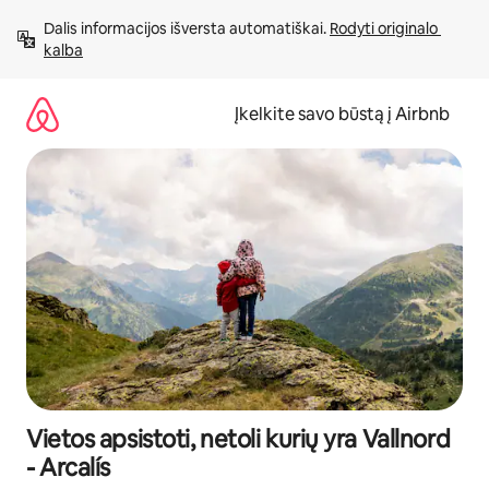
Pereiti
Dalis informacijos išversta automatiškai. 
Rodyti originalo 
prie
kalba
turinio
Įkelkite savo būstą į Airbnb
Vietos apsistoti, netoli kurių yra Vallnord
- Arcalís