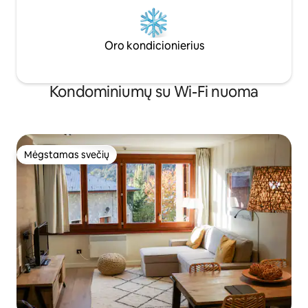
Oro kondicionierius
Kondominiumų su Wi-Fi nuoma
Mėgstamas svečių
Mėgstamas svečių