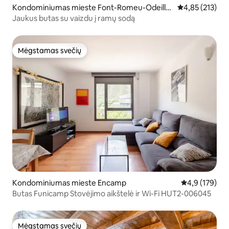
Kondominiumas mieste Font-Romeu-Odeillo-
Vidutinis įverti
4,85 (213)
Via
Jaukus butas su vaizdu į ramų sodą
Mėgstamas svečių
Mėgstamas svečių
Kondominiumas mieste Encamp
Vidutinis įvert
4,9 (179)
Butas Funicamp Stovėjimo aikštelė ir Wi-Fi HUT2-006045
Mėgstamas svečių