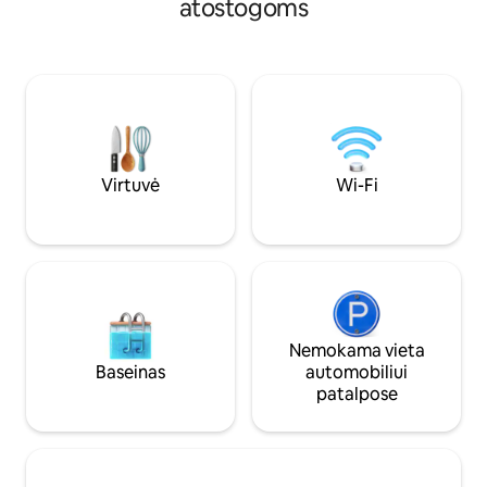
atostogoms
garažas • Įrengtą virtuvę • Netoli viešojo
SEKTORIAUS slidinė
transporto • Klientų aptarnavimas visą
minučių kelio aut
parą 🏷 <b>Puikiai tinka</b> Poros •
centro. 🚗 Įtraukt
Šeimos • Skaitmeniniai klajokliai • Gamtos
stovėjimo vieta. 🏞
mylėtojai • <b>Užsisakykite anksti
de Arinsal 🧑‍🧑‍🧒‍🧒 Daugiausiai 4
populiarias savaites greitai!</b>
suaugusieji, atskir
vaikams.
Virtuvė
Wi-Fi
Nemokama vieta
Baseinas
automobiliui
patalpose