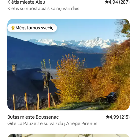
Klėtis mieste Aleu
Vidutinis įverti
4,94 (287)
Klėtis su nuostabiais kalnų vaizdais
Mėgstamas svečių
Svečių mėgstamiausias
Butas mieste Boussenac
Vidutinis įverti
4,99 (215)
Gite La Pauzette su vaizdu į Ariege Pirėnus