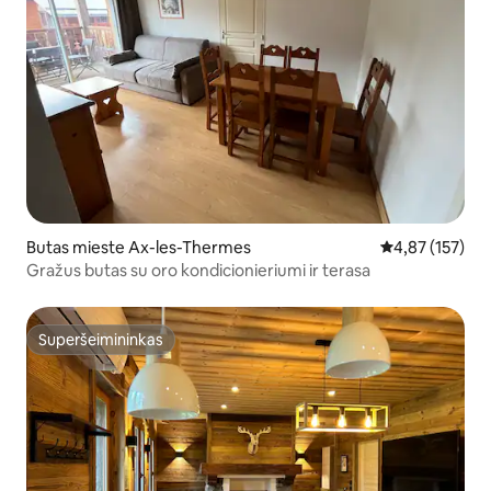
Butas mieste Ax-les-Thermes
Vidutinis įverti
4,87 (157)
Gražus butas su oro kondicionieriumi ir terasa
Superšeimininkas
Superšeimininkas