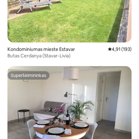
Kondominiumas mieste Estavar
Vidutinis įverti
4,91 (193)
Butas Cerdanya (Stavar-Livia)
Superšeimininkas
Superšeimininkas