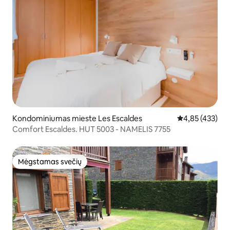
Kondominiumas mieste Les Escaldes
Vidutinis įverti
4,85 (433)
Comfort Escaldes. HUT 5003 - NAMELIS 7755
Mėgstamas svečių
Mėgstamas svečių