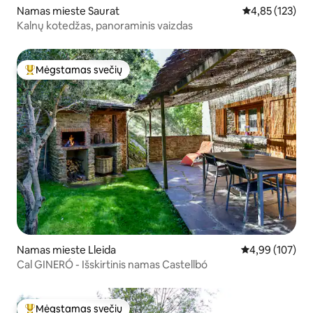
Namas mieste Saurat
Vidutinis įverti
4,85 (123)
Kalnų kotedžas, panoraminis vaizdas
Mėgstamas svečių
Svečių mėgstamiausias
Namas mieste Lleida
Vidutinis įverti
4,99 (107)
Cal GINERÓ - Išskirtinis namas Castellbó
Mėgstamas svečių