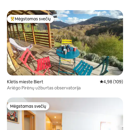
Mėgstamas svečių
Svečių mėgstamiausias
Klėtis mieste Biert
Vidutinis įverti
4,98 (109)
Ariégo Pirėnų užburtas observatorija
Mėgstamas svečių
Mėgstamas svečių