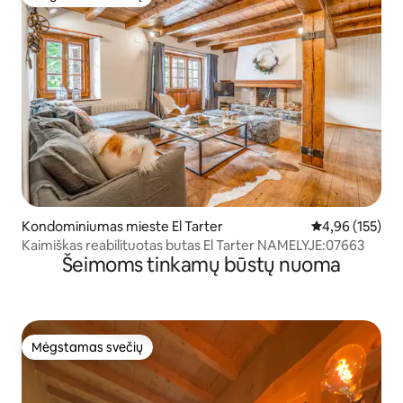
Mėgstamas svečių
Kondominiumas mieste El Tarter
Vidutinis įverti
4,96 (155)
Kaimiškas reabilituotas butas El Tarter NAMELYJE:07663
Šeimoms tinkamų būstų nuoma
Mėgstamas svečių
Mėgstamas svečių