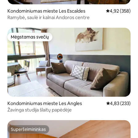
Kondominiumas mieste Les Escaldes
Vidutinis įverti
4,92 (358)
Ramybė, saulė ir kalnai Andoros centre
Mėgstamas svečių
Mėgstamas svečių
Kondominiumas mieste Les Angles
Vidutinis įverti
4,83 (233)
Žavinga studija šlaitų papėdėje
Superšeimininkas
Superšeimininkas