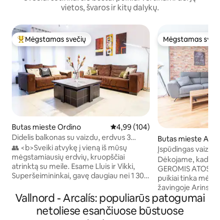
vietos, švaros ir kitų dalykų.
Mėgstamas svečių
Mėgstamas sveč
Svečių mėgstamiausias
Mėgstamas sveč
Butas mieste Ordino
Vidutinis įvertinimas: 4,99 iš 5, a
4,99 (104)
Didelis balkonas su vaizdu, erdvus 3
Butas mieste Arins
miegamųjų butas netoli Ordino
👥 <b>Sveiki atvykę į vieną iš mūsų
Įspūdingas vaizdas 
mėgstamiausių erdvių, kruopščiai
SLIDINĖJIMO! ~ N
Dėkojame, kad užs
atrinktą su meile. Esame Lluis ir Vikki,
stovėjimo aikštelė
GEROMIS ATOSTOGOMIS!
Superšeimininkai, gavę daugiau nei 1 300
puikiai tinka mėga
atsiliepimų ir 4,91 įvertinimą</b> 🌟
žavingoje Arinsal vietovė
<b>Svarbiausi dalykai</b> • Panoraminiai
Vallnord - Arcalís: populiarūs patogumai
tinka tokiai veiklai
vaizdai iš balkono • Nemokama
laipiojimas, važiav
netoliese esančiuose būstuose
automobilių stovėjimo aikštelė ir privatus
slidinėjimas. ⛷️ EIK