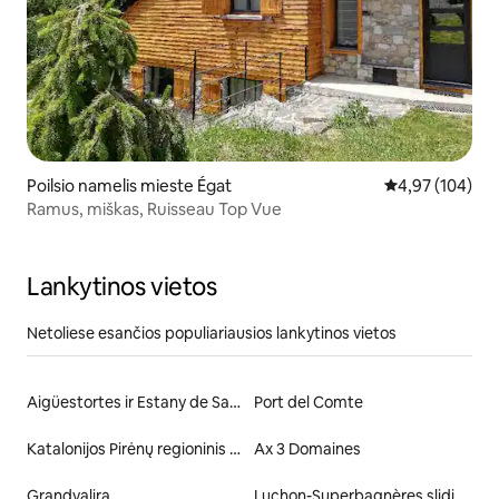
Poilsio namelis mieste Égat
Vidutinis įverti
4,97 (104)
Ramus, miškas, Ruisseau Top Vue
Lankytinos vietos
Netoliese esančios populiariausios lankytinos vietos
Aigüestortes ir Estany de Sant Maurici nacionalinis parkas
Port del Comte
Katalonijos Pirėnų regioninis gamtos parkas
Ax 3 Domaines
Grandvalira
Luchon-Superbagnères slidinėjimo kurortas