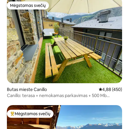
Mėgstamas svečių
Mėgstamas svečių
Butas mieste Canillo
Vidutinis įverti
4,88 (450)
Canillo: terasa + nemokamas parkavimas + 500 Mb
internetas + Nflix / HUT1-005213.
Mėgstamas svečių
Svečių mėgstamiausias