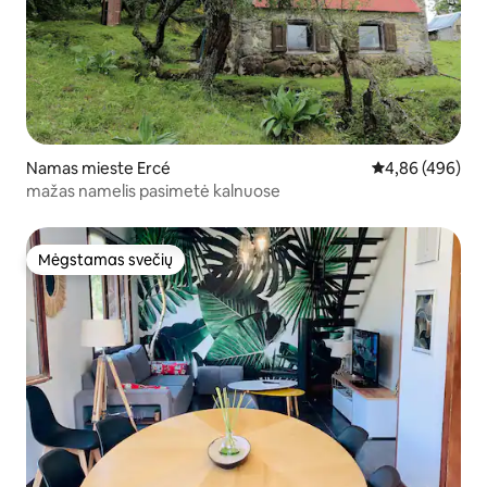
Namas mieste Ercé
Vidutinis įverti
4,86 (496)
mažas namelis pasimetė kalnuose
Mėgstamas svečių
Mėgstamas svečių