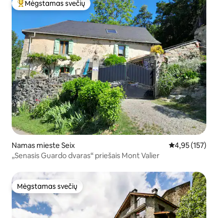
Mėgstamas svečių
Svečių mėgstamiausias
Namas mieste Seix
Vidutinis įverti
4,95 (157)
„Senasis Guardo dvaras“ priešais Mont Valier
Mėgstamas svečių
Mėgstamas svečių