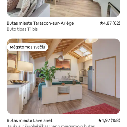
Butas mieste Tarascon-sur-Ariège
Vidutinis įvert
4,87 (62)
Buto tipas T1 bis
Mėgstamas svečių
Mėgstamas svečių
Butas mieste Lavelanet
Vidutinis įverti
4,97 (158)
Jaukus ir šiuolaikiškas vieno miegamojo butas