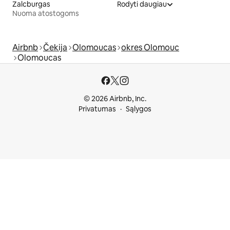
Zalcburgas
Rodyti daugiau
Nuoma atostogoms
Airbnb
Čekija
Olomoucas
okres Olomouc
Olomoucas
© 2026 Airbnb, Inc.
Privatumas
Sąlygos