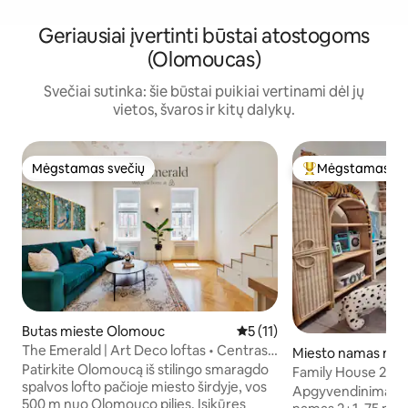
Geriausiai įvertinti būstai atostogoms
(Olomoucas)
Svečiai sutinka: šie būstai puikiai vertinami dėl jų
vietos, švaros ir kitų dalykų.
Mėgstamas svečių
Mėgstamas sv
Mėgstamas svečių
Svečių mėgstami
Butas mieste Olomouc
Vidutinis įvertinimas: 5 iš 5, 
5 (11)
The Emerald | Art Deco loftas • Centras •
Miesto namas mie
Savarankiškas atvykimas
Patirkite Olomoucą iš stilingo smaragdo
ouc
Family House 2+1,
spalvos lofto pačioje miesto širdyje, vos
Nemokamas automo
Apgyvendinimas yr
500 m nuo Olomouco pilies. Įsikūręs