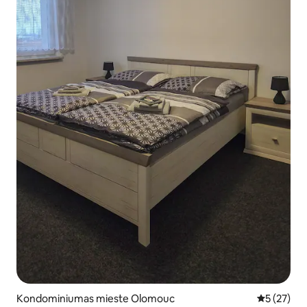
Kondominiumas mieste Olomouc
Vidutinis į
5 (27)