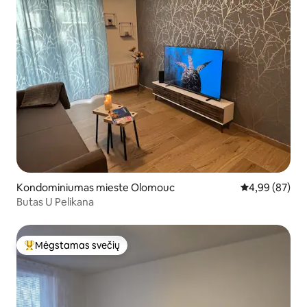
Kondominiumas mieste Olomouc
Vidutinis įvert
4,99 (87)
Butas U Pelikana
Mėgstamas svečių
Svečių mėgstamiausias