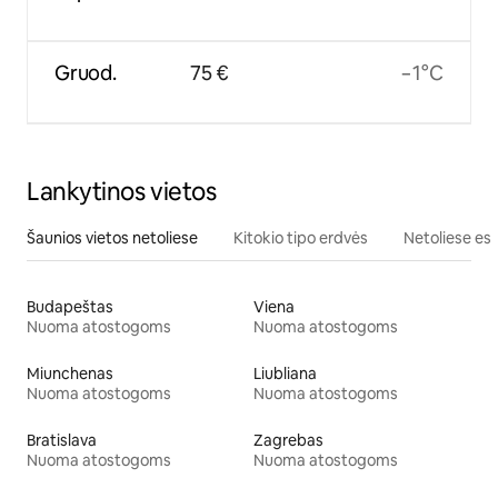
Gruod.
75 €
−1°C
Lankytinos vietos
Šaunios vietos netoliese
Kitokio tipo erdvės
Netoliese esa
Budapeštas
Viena
Nuoma atostogoms
Nuoma atostogoms
Miunchenas
Liubliana
Nuoma atostogoms
Nuoma atostogoms
Bratislava
Zagrebas
Nuoma atostogoms
Nuoma atostogoms