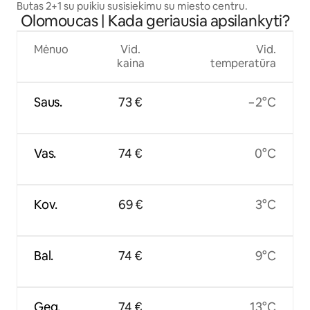
Butas 2+1 su puikiu susisiekimu su miesto centru.
Olomoucas | Kada geriausia apsilankyti?
Mėnuo
Vid.
Vid.
kaina
temperatūra
Saus.
73 €
−2°C
Vas.
74 €
0°C
Kov.
69 €
3°C
Bal.
74 €
9°C
Geg.
74 €
13°C