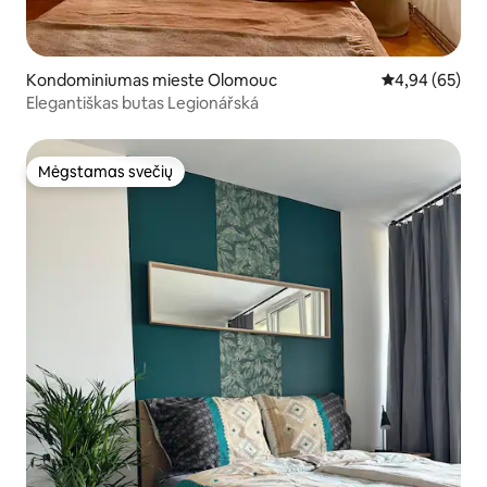
Kondominiumas mieste Olomouc
Vidutinis įvert
4,94 (65)
Elegantiškas butas Legionářská
Mėgstamas svečių
Mėgstamas svečių