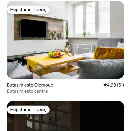
Mėgstamas svečių
Mėgstamas svečių
Butas mieste Olomouc
Vidutinis įvert
4,98 (51)
Butas miesto centre
Mėgstamas svečių
Mėgstamas svečių