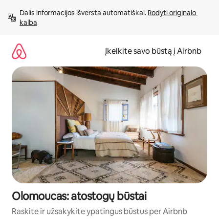
Pereiti
Dalis informacijos išversta automatiškai. 
Rodyti originalo 
prie
kalba
turinio
Įkelkite savo būstą į Airbnb
Olomoucas: atostogų būstai
Raskite ir užsakykite ypatingus būstus per Airbnb