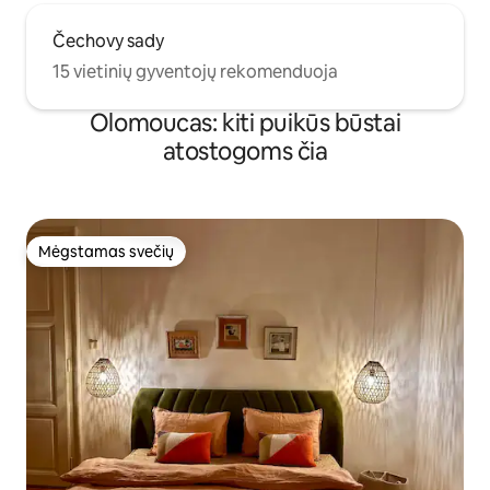
Čechovy sady
15 vietinių gyventojų rekomenduoja
Olomoucas: kiti puikūs būstai
atostogoms čia
Mėgstamas svečių
Mėgstamas svečių