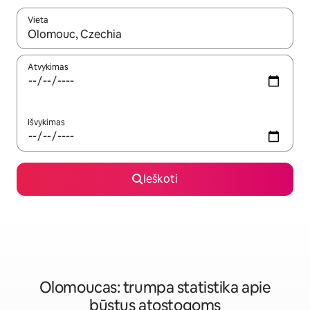
Vieta
Kai pasirodys paieškos rezultatai, juos naršyti galite naudodam
Atvykimas
Išvykimas
Ieškoti
Olomoucas: trumpa statistika apie
būstus atostogoms