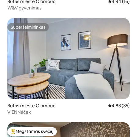
Butas mieste Olomouc
Vidutinis įvert
4,94 (16)
W&V gyvenimas
Superšeimininkas
Superšeimininkas
Butas mieste Olomouc
Vidutinis įvert
4,83 (35)
VIENNáček
Mėgstamas svečių
Svečių mėgstamiausias