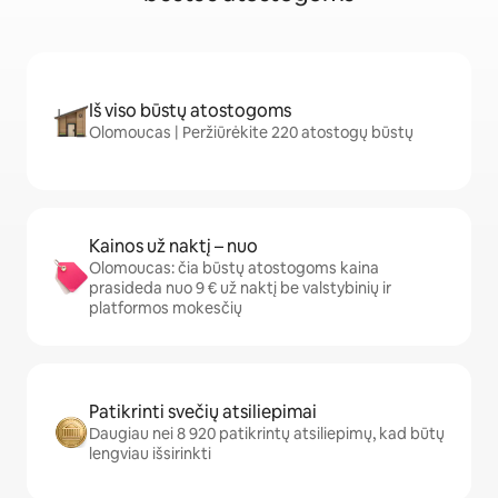
Iš viso būstų atostogoms
Olomoucas | Peržiūrėkite 220 atostogų būstų
Kainos už naktį – nuo
Olomoucas: čia būstų atostogoms kaina
prasideda nuo 9 € už naktį be valstybinių ir
platformos mokesčių
Patikrinti svečių atsiliepimai
Daugiau nei 8 920 patikrintų atsiliepimų, kad būtų
lengviau išsirinkti