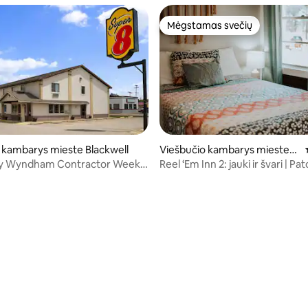
Mėgstamas svečių
Mėgstamas svečių
 kambarys mieste Blackwell
Viešbučio kambarys mieste
Mead
by Wyndham Contractor Weekly
Reel ‘Em Inn 2: jauki ir švari | Pat
eds
98 iš 5, atsiliepimų: 56