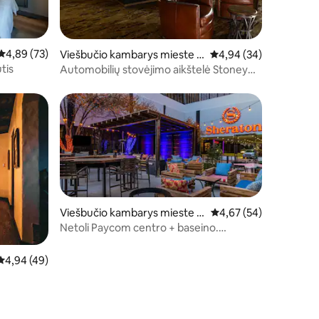
Vidutinis įvertinimas: 4,89 iš 5, atsiliepimų: 73
4,89 (73)
Viešbučio kambarys mieste B
Vidutinis įvertinimas: 4
4,94 (34)
roken Arrow
tis
Automobilių stovėjimo aikštelė Stoney
Creek, Deluxe 2 Queen
Viešbučio kambarys mieste O
Vidutinis įvertinimas: 4
4,67 (54)
klahoma City
Netoli Paycom centro + baseino.
Restoranas. Baras.
Vidutinis įvertinimas: 4,94 iš 5, atsiliepimų: 49
4,94 (49)