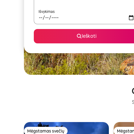
Išvykimas
Ieškoti
S
Mėgstamas svečių
Mėgstam
Mėgstamas svečių
Mėgstam