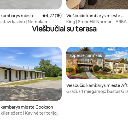
 kambarys mieste D
Vidutinis įvertinimas: 4,27 iš 5, atsiliepimų: 15
4,27 (15)
Viešbučio kambarys mieste No
4,7 iš 5, atsiliepimų: 10
rman
octaw kazino | Nemokami
King | StoneHill Norman | ARBA 
Viešbučiai su terasa
ir baseinas
Superšeimininkas
Superšeimininkas
Viešbučio kambarys mieste Af
Gražus 1 miegamojo būstas Gr
o kambarys mieste Cookson
killer ežero | Kavinė teritorijoje
ma automobilio stovėjimo