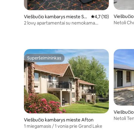
Viešbučio
Viešbučio kambarys mieste Still
Vidutinis įvertinimas: 
4,7 (10)
urant
water
Netoli Ch
2 lovų apartamentai su nemokama
pusryčiai 
automobilių stovėjimo aikštele
Superšeimininkas
Superšeimininkas
Viešbuči
Netoli Ten
Viešbučio kambarys mieste Afton
| Nemoka
1 miegamasis / 1 vonia prie Grand Lake
aikštelė