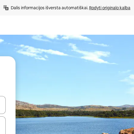
Dalis informacijos išversta automatiškai. 
Rodyti originalo kalba
alite naudodami rodykles aukštyn ir žemyn arba liesdami ir braukdami p