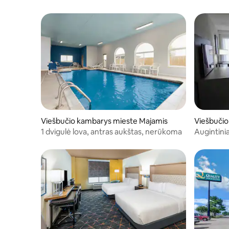
Viešbučio kambarys mieste Majamis
Viešbučio
en Arrow
1 dvigulė lova, antras aukštas, nerūkoma
Augintini
apylinkės