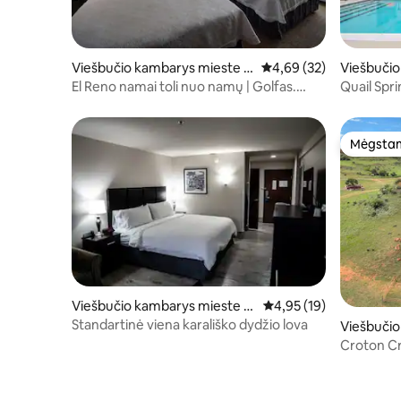
Viešbučio kambarys mieste El
Vidutinis įvertinimas: 4,
4,69 (32)
Viešbuči
Reno
Oklahoma
El Reno namai toli nuo namų | Golfas.
Quail Spr
Nemokama automobilių stovėjimo
Sičio | Ba
aikštelė
Mėgstam
Mėgstam
Viešbučio kambarys mieste W
Vidutinis įvertinimas: 4
4,95 (19)
eatherford
Standartinė viena karališko dydžio lova
Viešbučio
eydon
Croton Cr