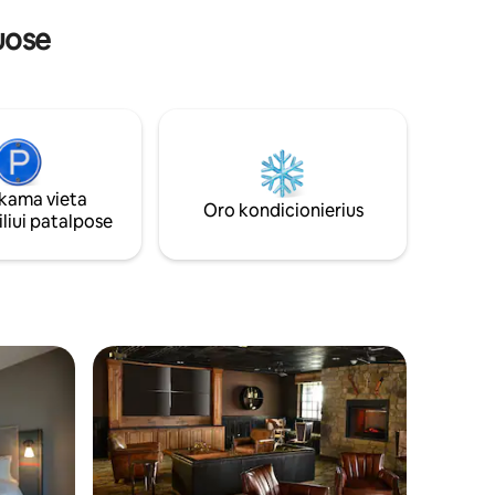
ėms.
inspektoriai, kad užtikrintų kokybišką
uose
patirtį ir svečių saugumą.
Apgailestaujame, augintinių nėra.
ama vieta
Oro kondicionierius
liui patalpose