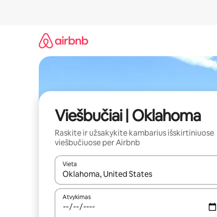
Pereiti
prie
turinio
Viešbučiai | Oklahoma
Raskite ir užsakykite kambarius išskirtiniuose
viešbučiuose per Airbnb
Vieta
Kai pasirodys paieškos rezultatai, juos naršyti g
Atvykimas