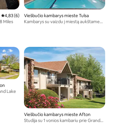
Vidutinis įvertinimas: 4,83 iš 5, atsiliepimų: 6
4,83 (6)
Viešbučio kambarys mieste Tulsa
8 Miles
Kambarys su vaizdu į miestą aukštame
aukšte | Vidaus baseinas ir restoranas
ton
and Lake
Viešbučio kambarys mieste Afton
Studija su 1 vonios kambariu prie Grand
Lake