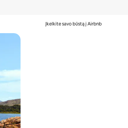
Įkelkite savo būstą į Airbnb
er ekraną.