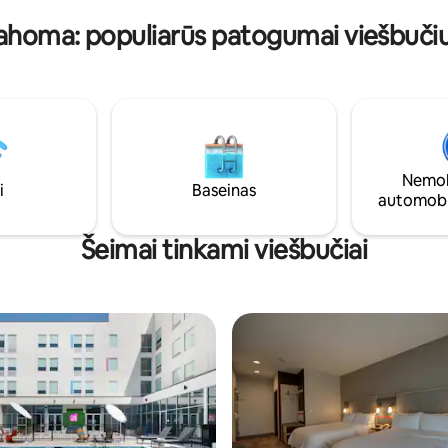
verslo, tiek laisvalaikio viešnag
 lengviems patiekalams ruošti.
ahoma: populiarūs patogumai viešbuči
ivatus balkonas. Antras
Nemok
i
Baseinas
automobi
Šeimai tinkami viešbučiai