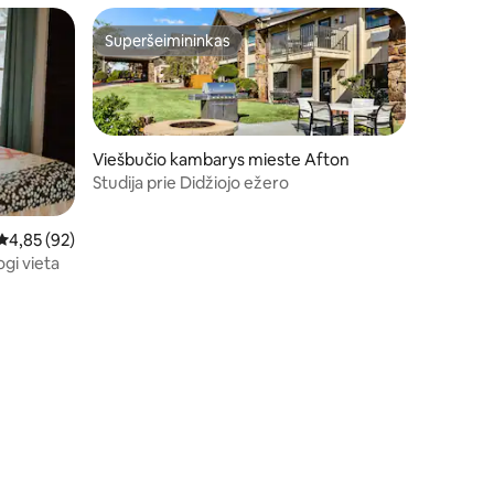
Superšeimininkas
Superšeimininkas
Viešbučio kambarys mieste Afton
Studija prie Didžiojo ežero
Vidutinis įvertinimas: 4,85 iš 5, atsiliepimų: 92
4,85 (92)
ogi vieta