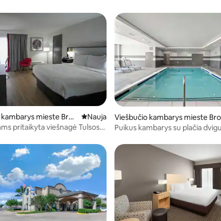
 kambarys mieste Brok
Nauja vieta apsistoti
Nauja
Viešbučio kambarys mieste Bro
ow
ams pritaikyta viešnagė Tulsos
Puikus kambarys su plačia dvigu
e
puikiai tinkantis laisvalaikiui ir
Tulsos mieste