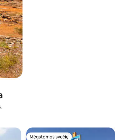
a
s.
Viešbuči
Mėgstamas svečių
Mėgs
Mėgstamas svečių
Svečių 