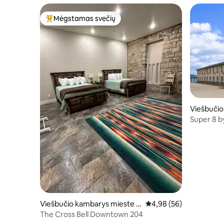
Mėgstamas svečių
Svečių mėgstamiausias
Viešbučio
Super 8 
Price 2 B
Viešbučio kambarys mieste P
Vidutinis įvertinimas: 4,
4,98 (56)
awhuska
The Cross Bell Downtown 204