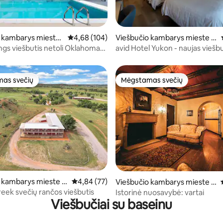
69 iš 5, atsiliepimų: 32
o kambarys mieste
Vidutinis įvertinimas: 4,68 iš 5, atsiliepimų: 104
4,68 (104)
Viešbučio kambarys mieste Y
 City
ukon
ings viešbutis netoli Oklahoma
avid Hotel Yukon - naujas viešbu
seinas
as svečių
Mėgstamas svečių
as svečių
Mėgstamas svečių
,95 iš 5, atsiliepimų: 19
 kambarys mieste R
Vidutinis įvertinimas: 4,84 iš 5, atsiliepimų: 77
4,84 (77)
Viešbučio kambarys mieste P
onca City
eek svečių rančos viešbutis
Istorinė nuosavybė: vartai
Viešbučiai su baseinu