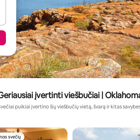
Geriausiai įvertinti viešbučiai | Oklahom
večiai puikiai įvertino šių viešbučių vietą, švarą ir kitas savybe
as svečių
as svečių