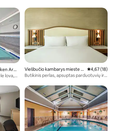
Viešbučio kambarys mieste O
Vidutinis įvertinimas: 4
4,67 (18)
ken Arr
klahoma City
Butikinis perlas, apsuptas parduotuvių ir
le lova,
meno
 nuotykiams