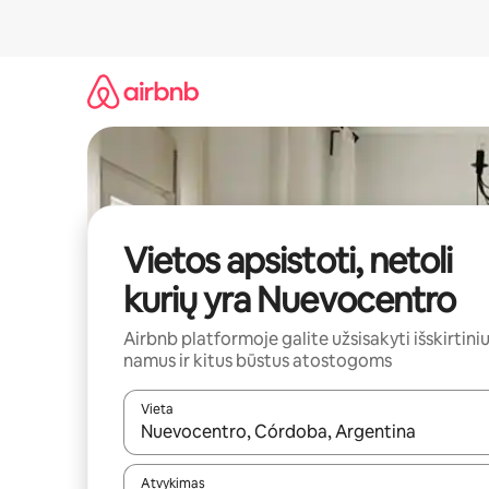
Pereiti
prie
turinio
Vietos apsistoti, netoli
kurių yra Nuevocentro
Airbnb platformoje galite užsisakyti išskirtini
namus ir kitus būstus atostogoms
Vieta
Kai pasirodys paieškos rezultatai, juos naršyti g
Atvykimas