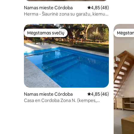
Namas mieste Córdoba
Vidutinis įvertinimas: 4,
4,85 (48)
Herma - Šiaurinė zona su garažu, kiemu ir
baseinu
Mėgstamas svečių
Mėgstam
Mėgstamas svečių
Mėgstam
Namas mieste Córdoba
Vidutinis įvertinimas: 4,
4,85 (46)
Casa en Cordoba Zona N. (kempes,
Sanatorio A.)