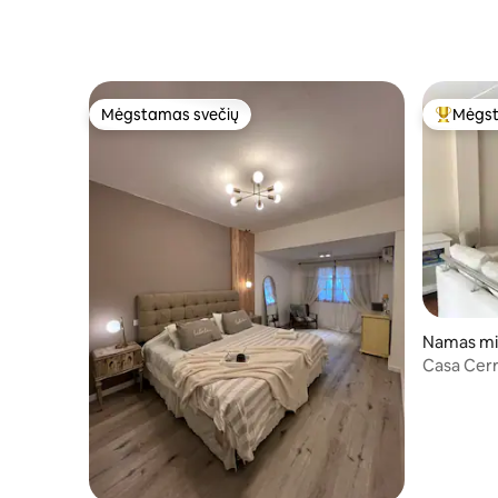
Mėgstamas svečių
Mėgst
Mėgstamas svečių
Svečių 
Namas mi
Casa Cerr