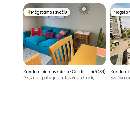
Mėgstamas svečių
Mėgstam
Svečių mėgstamiausias
Mėgstam
Kondominiumas mieste Córdob
Vidutinis įvertinimas
5 (39)
Kondomin
a
a
Gražus ir patogus butas vos už kelių
Svečių n
žingsnių nuo miesto centro