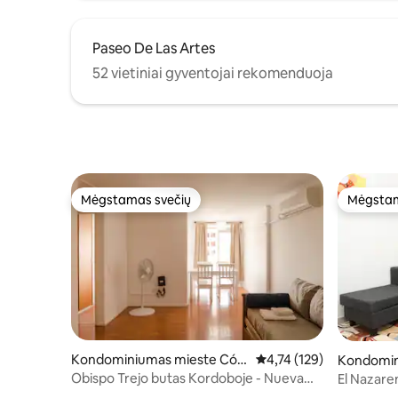
Paseo De Las Artes
52 vietiniai gyventojai rekomenduoja
Mėgstamas svečių
Mėgstam
Mėgstamas svečių
Mėgstam
Kondominiumas mieste Cór
Vidutinis įvertinimas: 4,
4,74 (129)
Kondomin
doba
oba
Obispo Trejo butas Kordoboje - Nueva
El Nazare
Cba
peatonal