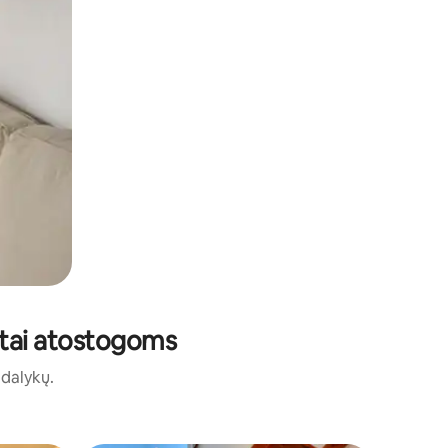
ūstai atostogoms
ų dalykų.