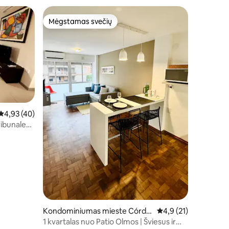
Mėgstamas svečių
Mėgstamas svečių
Vidutinis įvertinimas: 4,93 iš 5, atsiliepimų: 40
4,93 (40)
ribunales
Kondominiumas mieste Córdo
Vidutinis įvertinimas: 
4,9 (21)
ba
1 kvartalas nuo Patio Olmos | Šviesus ir