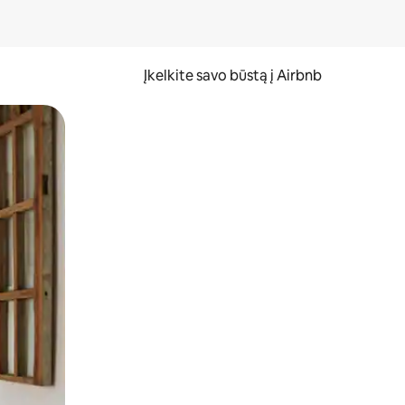
Įkelkite savo būstą į Airbnb
er ekraną.