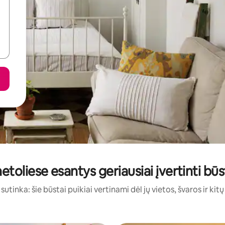
toliese esantys geriausiai įvertinti b
sutinka: šie būstai puikiai vertinami dėl jų vietos, švaros ir kit