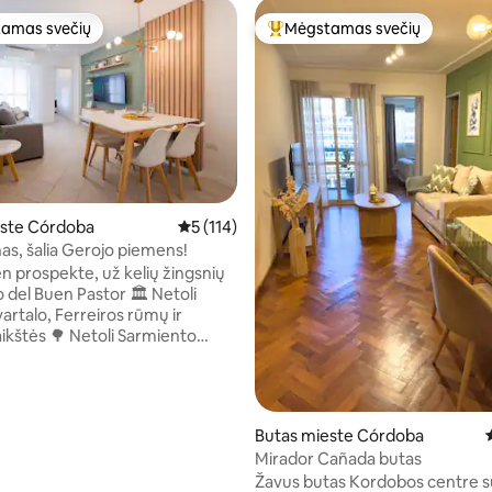
amas svečių
Mėgstamas svečių
mėgstamiausias
Svečių mėgstamiausias
este Córdoba
Vidutinis įvertinimas: 5 iš 5, atsiliepimų: 114
5 (114)
s, šalia Gerojo piemens!
s: 5 iš 5, atsiliepimų: 8
en prospekte, už kelių žingsnių
 Buen Pastor 🏛️ Netoli
artalo, Ferreiros rūmų ir
etoli Sarmiento
rajono 🛍️ Vos už kelių
elio nuo prekybos centro „Patio
rbucks“ 🏥 Už vieno
o sanatorijos „Allende“ ❄️☀️
Butas mieste Córdoba
ir vėsinantis oro kondicionierius
Mirador Cañada butas
r miegamajame 🧺 14 ir
Žavus butas Kordobos centre su
ktų: įskaičiuotas savaitinis