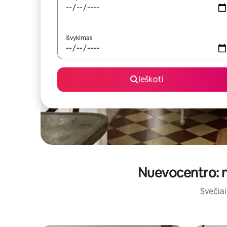
Išvykimas
Ieškoti
Nuevocentro: ne
Svečiai 