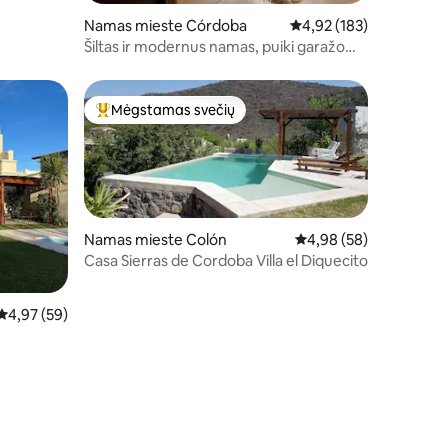
Namas mieste Córdoba
Vidutinis įvertinimas: 4,
4,92 (183)
Šiltas ir modernus namas, puiki garažo
vieta
Mėgstamas svečių
Svečių mėgstamiausias
Namas mieste Colón
Vidutinis įvertinimas: 4
4,98 (58)
Casa Sierras de Cordoba Villa el Diquecito
Vidutinis įvertinimas: 4,97 iš 5, atsiliepimų: 59
4,97 (59)