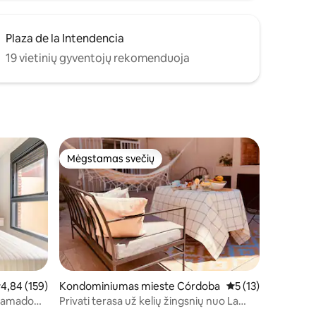
Plaza de la Intendencia
19 vietinių gyventojų rekomenduoja
Mėgstamas svečių
Mėgstamas svečių
idutinis įvertinimas: 4,84 iš 5, atsiliepimų: 159
4,84 (159)
Kondominiumas mieste Córdoba
Vidutinis įvertinima
5 (13)
 Kamado
Privati terasa už kelių žingsnių nuo La
Cañada | 1 miegamasis