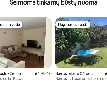
Šeimoms tinkamų būstų nuoma
amas svečių
Mėgstamas svečių
mėgstamiausias
Mėgstamas svečių
este Córdoba
Vidutinis įvertinimas: 4,95 iš 5, atsiliepimų: 4
4,95 (43)
Namas mieste Córdoba
V
o de las Rosas
Namas su baseinu - į šiaurę nu