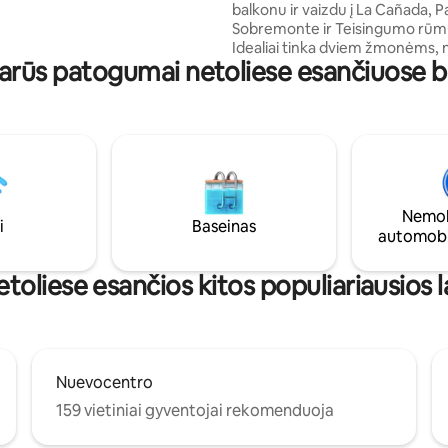
balkonu ir vaizdu į La Cañada, 
 švari patalynė bei rankšluosčiai
Sobremonte ir Teisingumo rūm
aujame su jumis susitikti
Idealiai tinka dviem žmonėms, 
arūs patogumai netoliese esančiuose
namų komfortas derinamas su ši
šviesios atmosferos žavesiu. A
barų, kavinių, restoranų, preky
centrų, sveikatos centrų ir prie
viešojo transporto; viskas pasi
pėsčiomis. Erdvėje yra: - Pilnai įrengta
virtuvė - Kondicionierius ir šild
Televizorius svetainėje ir mie
Nemok
Kokybiška patalynė - Vonios k
i
Baseinas
automobi
vonia
oliese esančios kitos populiariausios 
Nuevocentro
159 vietiniai gyventojai rekomenduoja