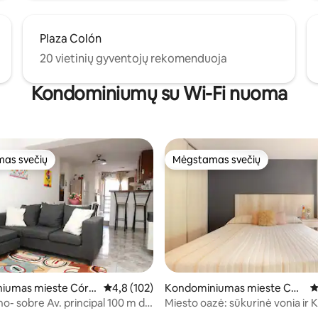
Plaza Colón
20 vietinių gyventojų rekomenduoja
Kondominiumų su Wi-Fi nuoma
as svečių
Mėgstamas svečių
as svečių
Mėgstamas svečių
74 iš 5, atsiliepimų: 129
iumas mieste Córd
Vidutinis įvertinimas: 4,8 iš 5, atsiliepimų: 102
4,8 (102)
Kondominiumas mieste Cór
V
doba
no- sobre Av. principal 100 m de
Miesto oazė: sūkurinė vonia ir
erdviame balkone