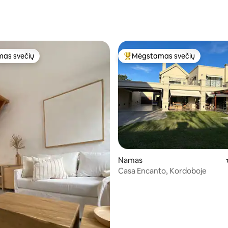
85 iš 5, atsiliepimų: 48
as svečių
Mėgstamas svečių
as svečių
Svečių mėgstamiausias
85 iš 5, atsiliepimų: 46
Namas
Casa Encanto, Kordoboje