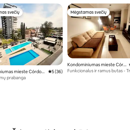
as svečių
Mėgstamas svečių
as svečių
Mėgstamas svečių
Kondominiumas mieste Córd
oba
Funkcionalus ir ramus butas - T
: 5 iš 5, atsiliepimų: 39
iumas mieste Córdob
Vidutinis įvertinimas: 5 iš 5, atsiliepimų: 36
5 (36)
rajone
amų prabanga