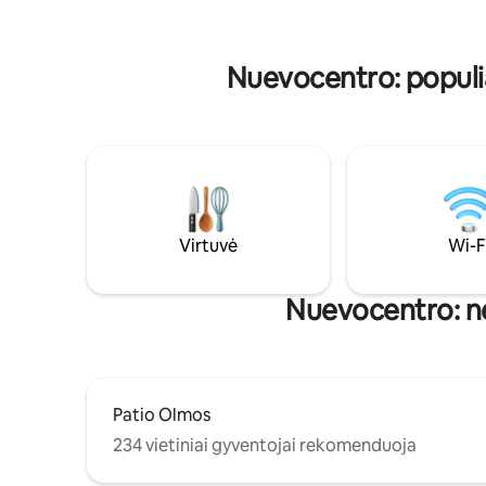
valymas ir
nepriekaištinga patalynė. Be to,
✨ Nekantr
išskirtinės nuolaidos Hoppers ir Salve.
Erdvė, skirta patogiai ir šiltai patirti
Nuevocentro: populi
Kordobą.
Virtuvė
Wi-F
Nuevocentro: net
Patio Olmos
234 vietiniai gyventojai rekomenduoja