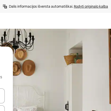
Dalis informacijos išversta automatiškai. 
Rodyti originalo kalba
us
alite naudodami rodykles aukštyn ir žemyn arba liesdami ir braukdami p