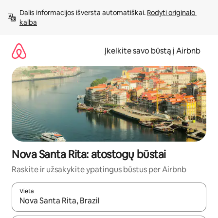
Pereiti
Dalis informacijos išversta automatiškai. 
Rodyti originalo 
prie
kalba
turinio
Įkelkite savo būstą į Airbnb
Nova Santa Rita: atostogų būstai
Raskite ir užsakykite ypatingus būstus per Airbnb
Vieta
Kai pasirodys paieškos rezultatai, juos naršyti galite naudodam