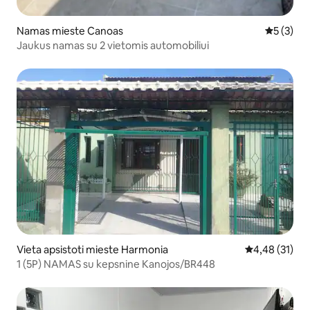
Namas mieste Canoas
Vidutinis 
5 (3)
Jaukus namas su 2 vietomis automobiliui
Vieta apsistoti mieste Harmonia
Vidutinis įvert
4,48 (31)
1 (5P) NAMAS su kepsnine Kanojos/BR448