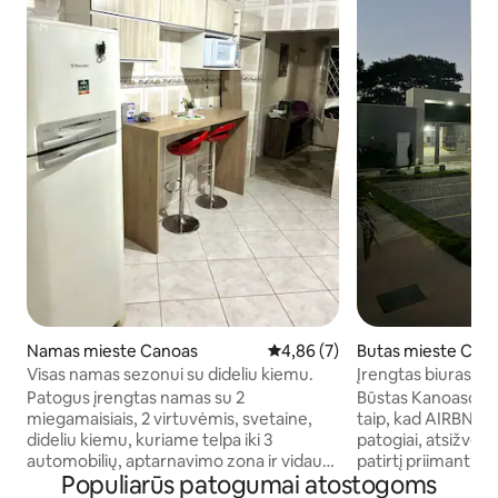
Namas mieste Canoas
Vidutinis įvertinimas: 4,86 iš 5,
4,86 (7)
Butas mieste Can
Visas namas sezonui su dideliu kiemu.
Įrengtas biuras. C
uosto
Patogus įrengtas namas su 2
Būstas Kanoaso ce
miegamaisiais, 2 virtuvėmis, svetaine,
taip, kad AIRBNB kl
dideliu kiemu, kuriame telpa iki 3
patogiai, atsižvel
automobilių, aptarnavimo zona ir vidaus
patirtį priimant sv
Populiarūs patogumai atostogoms
kepsnine. Gali apsistoti iki 6 žmonių už
Brazilijoje. Bute y