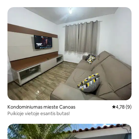
Kondominiumas mieste Canoas
Vidutinis įver
4,78 (9)
Puikioje vietoje esantis butas!