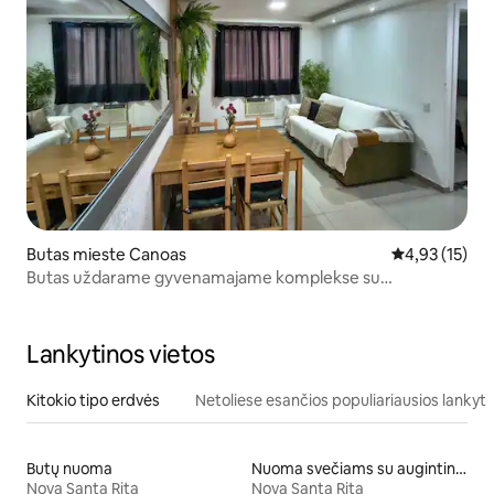
Butas mieste Canoas
Vidutinis įvert
4,93 (15)
Butas uždarame gyvenamajame komplekse su
automobilių stovėjimo aikštele
Lankytinos vietos
Kitokio tipo erdvės
Netoliese esančios populiariausios lankyti
Butų nuoma
Nuoma svečiams su augintiniais
Nova Santa Rita
Nova Santa Rita