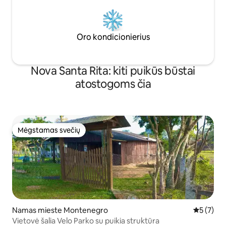
Oro kondicionierius
Nova Santa Rita: kiti puikūs būstai
atostogoms čia
Mėgstamas svečių
Mėgstamas svečių
Namas mieste Montenegro
Vidutinis 
5 (7)
Vietovė šalia Velo Parko su puikia struktūra