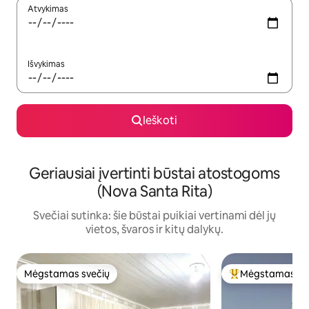
Atvykimas
Išvykimas
Ieškoti
Geriausiai įvertinti būstai atostogoms
(Nova Santa Rita)
Svečiai sutinka: šie būstai puikiai vertinami dėl jų
vietos, švaros ir kitų dalykų.
Mėgstamas svečių
Mėgstamas sv
Mėgstamas svečių
Svečių mėgstami