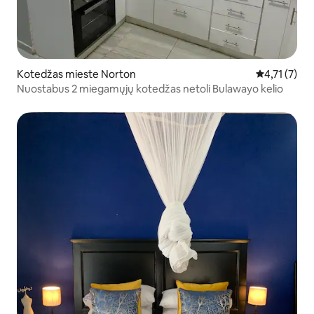
Kotedžas mieste Norton
Vidutinis įve
4,71 (7)
Nuostabus 2 miegamųjų kotedžas netoli Bulawayo kelio