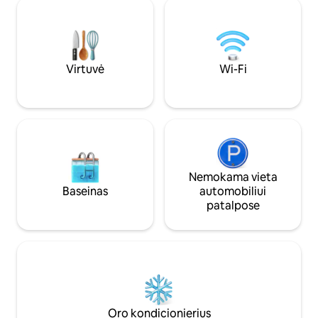
mašina 🍳 Pilnai įrengta virtuvė: ryžių
Šeimininkas gyve
viryklė ir mikrobangų krosnelė
būste. Ramioje Se
(veikiančios su saulės energija) 👶 Kūdikio
už 10 minučių keli
lovelė, vaikiška patalynė ir maitinimo
Hararės CBD, neto
kėdutė 🔒 Visą parą dirbantys apsaugos
Mabelreign n Stra
darbuotojai aptvertoje teritorijoje ·
centrų. Vertiname
Virtuvė
Wi-Fi
Prižiūrėtojo pagalba Puikiai tinka apsistoti
vakarėlių ar susib
prieš išvykstant į oro uostą, grįžtant
nuotolinio valdymo
namo iš užsienio ir šeimos nariams
atvykus į svečius. 🏡
Nemokama vieta
Baseinas
automobiliui
patalpose
Oro kondicionierius