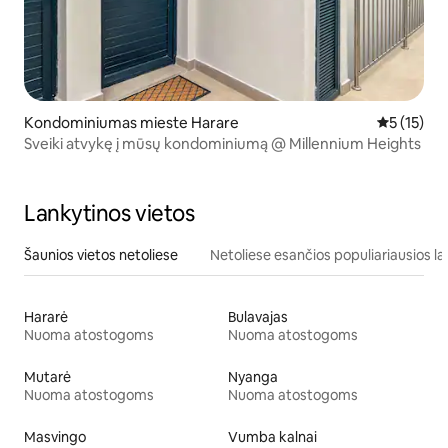
Kondominiumas mieste Harare
Vidutinis į
5 (15)
Sveiki atvykę į mūsų kondominiumą @ Millennium Heights
Lankytinos vietos
Šaunios vietos netoliese
Netoliese esančios populiariausios la
Hararė
Bulavajas
Nuoma atostogoms
Nuoma atostogoms
Mutarė
Nyanga
Nuoma atostogoms
Nuoma atostogoms
Masvingo
Vumba kalnai