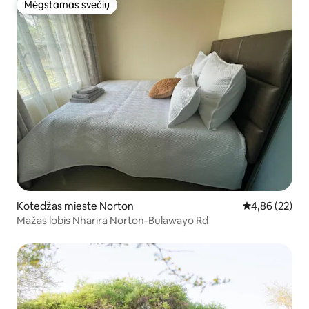
Mėgstamas svečių
Mėgstamas svečių
Kotedžas mieste Norton
Vidutinis įvert
4,86 (22)
Mažas lobis Nharira Norton-Bulawayo Rd