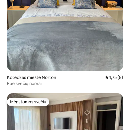
Kotedžas mieste Norton
Vidutinis įver
4,75 (8)
Rue svečių namai
Mėgstamas svečių
Mėgstamas svečių