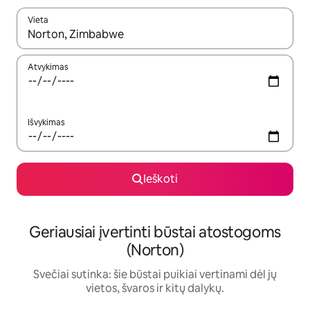
Vieta
Kai pasirodys paieškos rezultatai, juos naršyti galite naudodam
Atvykimas
Išvykimas
Ieškoti
Geriausiai įvertinti būstai atostogoms
(Norton)
Svečiai sutinka: šie būstai puikiai vertinami dėl jų
vietos, švaros ir kitų dalykų.