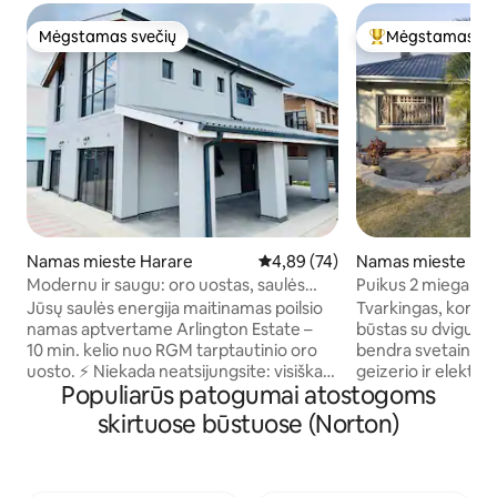
Mėgstamas svečių
Mėgstamas sv
Mėgstamas svečių
Svečių mėgstami
Namas mieste Harare
Vidutinis įvertinimas: 4,89 iš 5, 
4,89 (74)
Namas mieste Har
Modernu ir saugu: oro uostas, saulės
Puikus 2 miegamųj
energija, gręžinys, Wi-Fi
sodu, kuriuo gali
Jūsų saulės energija maitinamas poilsio
Tvarkingas, kompa
namas aptvertame Arlington Estate –
būstas su dvigulė
10 min. kelio nuo RGM tarptautinio oro
bendra svetainės i
uosto. ⚡ Niekada neatsijungsite: visiškas
geizerio ir elektro
Populiarūs patogumai atostogoms
atsarginis saulės energijos šaltinis,
vandens rezervuar
vanduo iš gręžinio, neribotas spartus Wi-
būsto teritorijoje. 
skirtuose būstuose (Norton)
Fi 🛏️ 3 miegamieji · 4 vonios kambariai ·
Stream“. Gražus s
atskiras kabinetas ❄️ Oro kondicionierius
minigolfo aikštele,
visur · atskira vonia · balkonas · skalbimo
lenta, pavėsine ir 