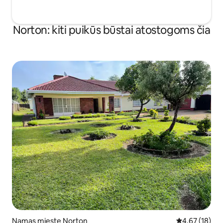
Norton: kiti puikūs būstai atostogoms čia
Namas mieste Norton
Vidutinis įvert
4,67 (18)