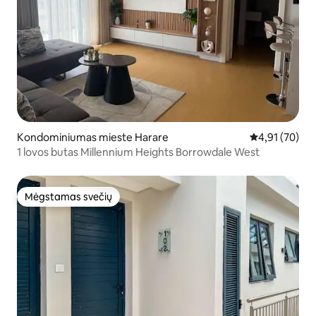
Kondominiumas mieste Harare
Vidutinis įvert
4,91 (70)
1 lovos butas Millennium Heights Borrowdale West
Mėgstamas svečių
Mėgstamas svečių