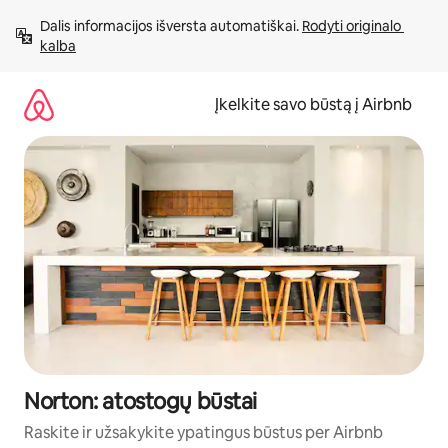
Pereiti
Dalis informacijos išversta automatiškai. 
Rodyti originalo 
prie
kalba
turinio
Įkelkite savo būstą į Airbnb
Norton: atostogų būstai
Raskite ir užsakykite ypatingus būstus per Airbnb