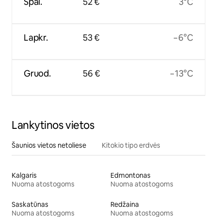
Spal.
52 €
3°C
Lapkr.
53 €
−6°C
Gruod.
56 €
−13°C
Lankytinos vietos
Šaunios vietos netoliese
Kitokio tipo erdvės
Kalgaris
Edmontonas
Nuoma atostogoms
Nuoma atostogoms
Saskatūnas
Redžaina
Nuoma atostogoms
Nuoma atostogoms