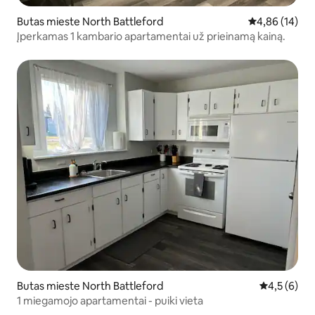
Butas mieste North Battleford
Vidutinis įvert
4,86 (14)
Įperkamas 1 kambario apartamentai už prieinamą kainą.
Butas mieste North Battleford
Vidutinis įv
4,5 (6)
1 miegamojo apartamentai - puiki vieta