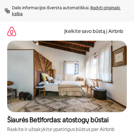
Pereiti
Dalis informacijos išversta automatiškai. 
Rodyti originalo 
prie
kalba
turinio
Įkelkite savo būstą į Airbnb
Šiaurės Betlfordas: atostogų būstai
Raskite ir užsakykite ypatingus būstus per Airbnb