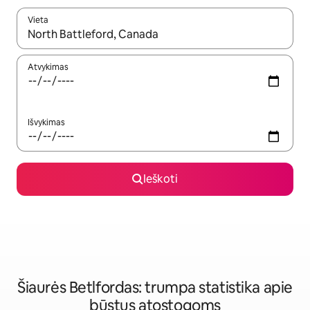
Vieta
Kai pasirodys paieškos rezultatai, juos naršyti galite naudodam
Atvykimas
Išvykimas
Ieškoti
Šiaurės Betlfordas: trumpa statistika apie
būstus atostogoms