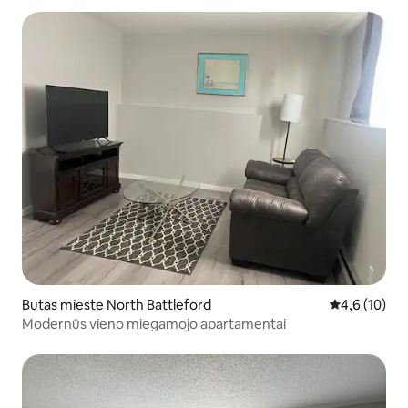
Butas mieste North Battleford
Vidutinis įver
4,6 (10)
Modernūs vieno miegamojo apartamentai