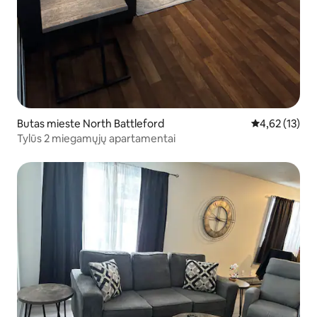
Butas mieste North Battleford
Vidutinis įvert
4,62 (13)
Tylūs 2 miegamųjų apartamentai