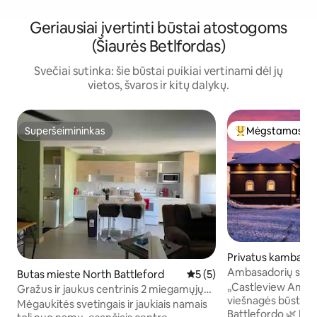
Geriausiai įvertinti būstai atostogoms
(Šiaurės Betlfordas)
Svečiai sutinka: šie būstai puikiai vertinami dėl jų
vietos, švaros ir kitų dalykų.
Superšeimininkas
Mėgstamas sv
Superšeimininkas
Svečių mėgstami
Privatus kambarys
ford
Ambasadorių susit
Butas mieste North Battleford
Vidutinis įvertinimas: 5 iš 5,
5 (5)
Netoli Battleford
„Castleview Ambas
Gražus ir jaukus centrinis 2 miegamųjų
viešnagės būstas 
butas su mėnesine nuolaida
Mėgaukitės svetingais ir jaukiais namais
Battlefordo 🌿 Mėgaukitės