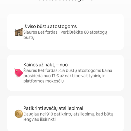
Iš viso būstų atostogoms
Šiaurės Betlfordas | Peržiūrėkite 60 atostogų
būstų
Kainos už naktį – nuo
Šiaurės Betlfordas: čia būstų atostogoms kaina
prasideda nuo 17 € už naktį be valstybinių ir
platformos mokesčių
Patikrinti svečių atsiliepimai
Daugiau nei 910 patikrintų atsiliepimų, kad būtų
lengviau išsirinkti