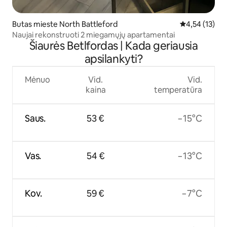
Butas mieste North Battleford
Vidutinis įvert
4,54 (13)
Naujai rekonstruoti 2 miegamųjų apartamentai
Šiaurės Betlfordas | Kada geriausia
apsilankyti?
Mėnuo
Vid.
Vid.
kaina
temperatūra
Saus.
53 €
−15°C
Vas.
54 €
−13°C
Kov.
59 €
−7°C