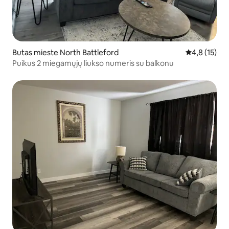
Butas mieste North Battleford
Vidutinis įve
4,8 (15)
Puikus 2 miegamųjų liukso numeris su balkonu