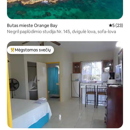
Butas mieste Orange Bay
Vidutinis į
5 (23)
Negril paplūdimio studija Nr. 145, dvigulė lova, sofa-lova
Mėgstamas svečių
Svečių mėgstamiausias