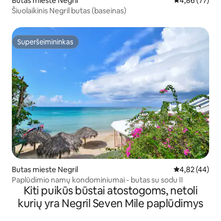
Butas mieste Negril
Vidutinis įvert
4,86 (77)
Šiuolaikinis Negril butas (baseinas)
Superšeimininkas
Superšeimininkas
Butas mieste Negril
Vidutinis įvert
4,82 (44)
Paplūdimio namų kondominiumai - butas su sodu II
Kiti puikūs būstai atostogoms, netoli
kurių yra Negril Seven Mile paplūdimys