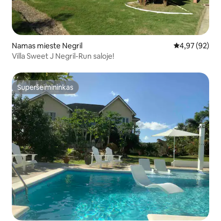
Namas mieste Negril
Vidutinis įvert
4,97 (92)
Villa Sweet J Negril-Run saloje!
Superšeimininkas
Superšeimininkas