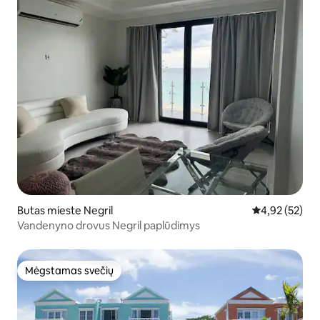
Butas mieste Negril
Vidutinis įvert
4,92 (52)
Vandenyno drovus Negril paplūdimys
Mėgstamas svečių
Mėgstamas svečių