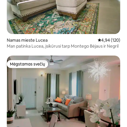
Namas mieste Lucea
Vidutinis įverti
4,94 (120)
Man patinka Lucea, įsikūrusi tarp Montego Bėjaus ir Negril
Mėgstamas svečių
Mėgstamas svečių