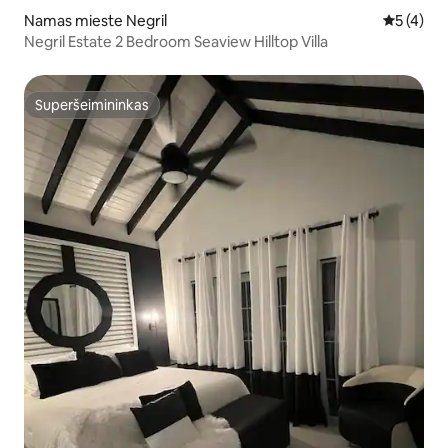
Namas mieste Negril
Vidutinis 
5 (4)
Negril Estate 2 Bedroom Seaview Hilltop Villa
Superšeimininkas
Superšeimininkas