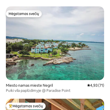
Mėgstamas svečių
Mėgstamas svečių
Miesto namas mieste Negril
Vidutinis įvert
4,93 (71)
Puiki vila paplūdimyje @ Paradise Point
Mėgstamas svečių
Svečių mėgstamiausias