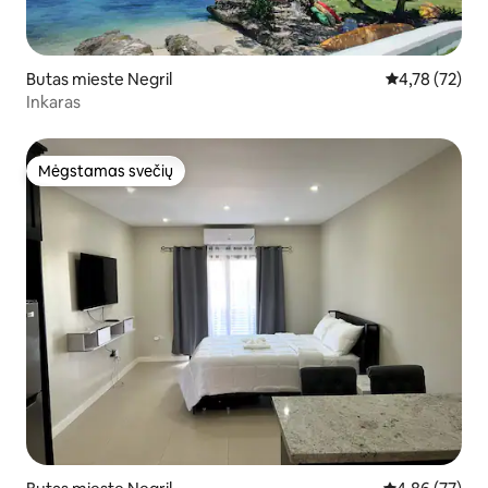
Butas mieste Negril
Vidutinis įvert
4,78 (72)
Inkaras
Mėgstamas svečių
Mėgstamas svečių