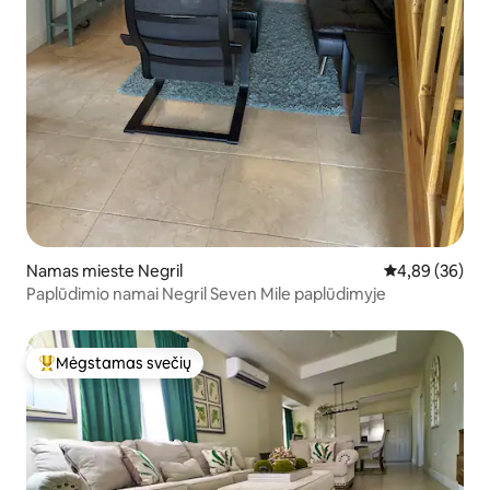
Namas mieste Negril
Vidutinis įvert
4,89 (36)
Paplūdimio namai Negril Seven Mile paplūdimyje
Mėgstamas svečių
Svečių mėgstamiausias