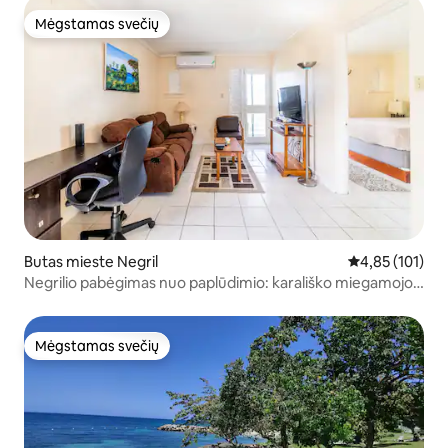
Mėgstamas svečių
Mėgstamas svečių
Butas mieste Negril
Vidutinis įverti
4,85 (101)
Negrilio pabėgimas nuo paplūdimio: karališko miegamojo
butas
Mėgstamas svečių
Mėgstamas svečių