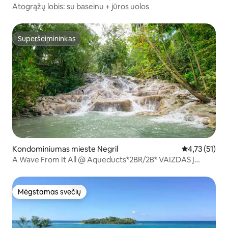
Atogrąžų lobis: su baseinu + jūros uolos
Superšeimininkas
Superšeimininkas
Kondominiumas mieste Negril
Vidutinis įver
4,73 (51)
A Wave From It All @ Aqueducts*2BR/2B* VAIZDAS Į
VANDENYNĄ
Mėgstamas svečių
Mėgstamas svečių