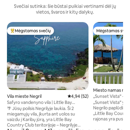
Svečiai sutinka: šie būstai puikiai vertinami dėl jų
vietos, švaros ir kitų dalykų.
Mėgstamas svečių
Mėgstamas sveč
Svečių mėgstamiausias
Mėgstamas sveč
Miesto namas mies
Vila mieste Negril
Vidutinis įvertinimas: 4,94 iš 5, 
4,94 (52)
„Sunset Vista“ - N
w/Solar - Se
Safyro vandenyno vila | Little Bay
„Sunset Vista“ yra
Country Club
Negrilo paplūdim
🌴 Jūsų poilsis Negrilyje laukia. Ši 2
„Little Bay Countr
miegamųjų vila, įkurta ant uolos su
rajonas yra pusiasal
vaizdu į Karibų jūrą, yra Little Bay
pusių supa Karibų 
Country Club teritorijoje – Negrilyje
paplūdimys, bekraš