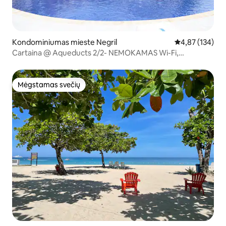
Kondominiumas mieste Negril
Vidutinis įverti
4,87 (134)
Cartaina @ Aqueducts 2/2- NEMOKAMAS Wi-Fi,
nepriekaištingas
Mėgstamas svečių
Mėgstamas svečių