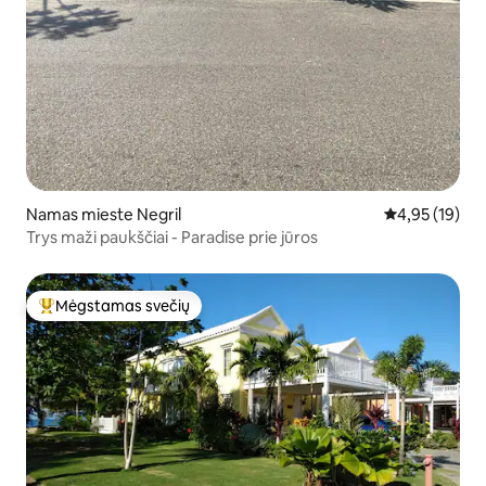
Namas mieste Negril
Vidutinis įvert
4,95 (19)
Trys maži paukščiai - Paradise prie jūros
Mėgstamas svečių
Svečių mėgstamiausias