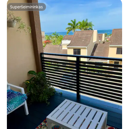
Superšeimininkas
Superšeimininkas