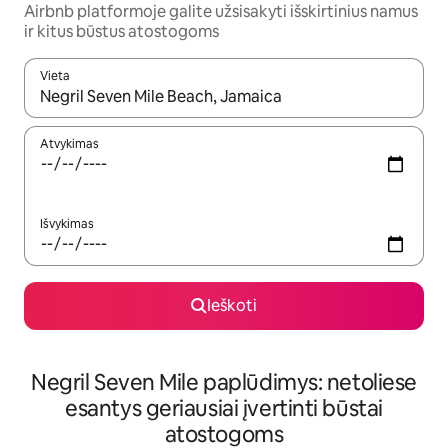
Airbnb platformoje galite užsisakyti išskirtinius namus
ir kitus būstus atostogoms
Vieta
Kai pasirodys paieškos rezultatai, juos naršyti galite naudodam
Atvykimas
Išvykimas
Ieškoti
Negril Seven Mile paplūdimys: netoliese
esantys geriausiai įvertinti būstai
atostogoms