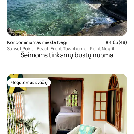
Kondominiumas mieste Negril
Vidutinis įvert
4,65 (48)
Sunset Point - Beach Front Townhome - Point Negril
Šeimoms tinkamų būstų nuoma
Mėgstamas svečių
Mėgstamas svečių