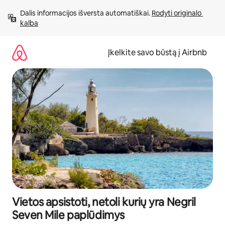
Pereiti
Dalis informacijos išversta automatiškai. 
Rodyti originalo 
prie
kalba
turinio
Įkelkite savo būstą į Airbnb
Vietos apsistoti, netoli kurių yra Negril
Seven Mile paplūdimys