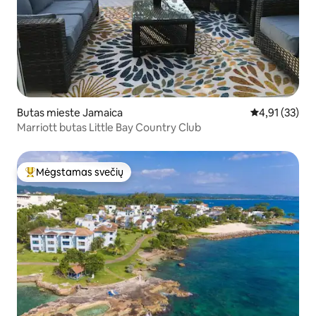
Butas mieste Jamaica
Vidutinis įvert
4,91 (33)
Marriott butas Little Bay Country Club
Mėgstamas svečių
Svečių mėgstamiausias