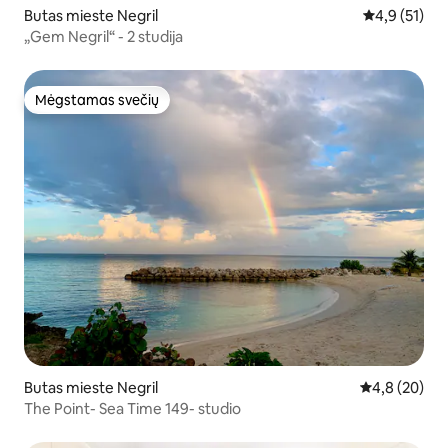
Butas mieste Negril
Vidutinis įve
4,9 (51)
„Gem Negril“ - 2 studija
Mėgstamas svečių
Mėgstamas svečių
Butas mieste Negril
Vidutinis įver
4,8 (20)
The Point- Sea Time 149- studio