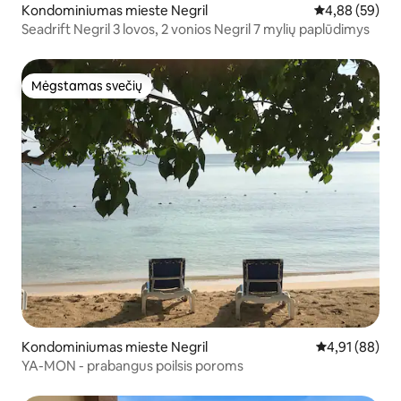
Kondominiumas mieste Negril
Vidutinis įvert
4,88 (59)
Seadrift Negril 3 lovos, 2 vonios Negril 7 mylių paplūdimys
Mėgstamas svečių
Mėgstamas svečių
Kondominiumas mieste Negril
Vidutinis įvert
4,91 (88)
YA-MON - prabangus poilsis poroms