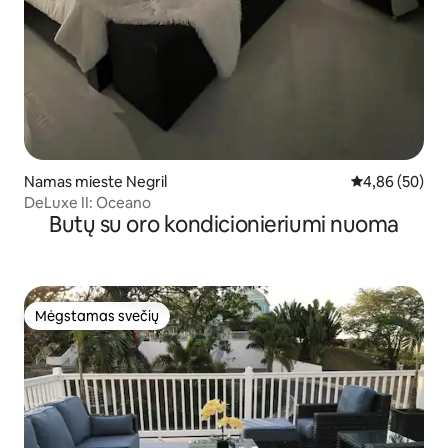
Namas mieste Negril
Vidutinis įvert
4,86 (50)
DeLuxe II: Oceano
Butų su oro kondicionieriumi nuoma
Mėgstamas svečių
Mėgstamas svečių