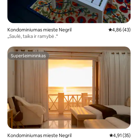
Kondominiumas mieste Negril
Vidutinis įvert
4,86 (43)
„Saulė, taika ir ramybė .“
Superšeimininkas
Superšeimininkas
Kondominiumas mieste Negril
Vidutinis įvert
4,91 (35)