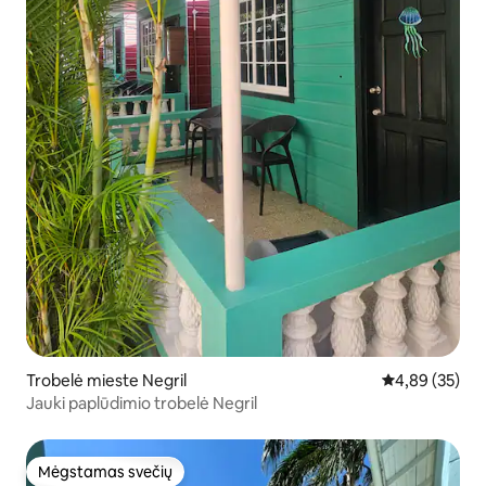
Trobelė mieste Negril
Vidutinis įvert
4,89 (35)
Jauki paplūdimio trobelė Negril
Mėgstamas svečių
Mėgstamas svečių