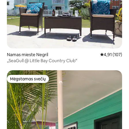
Namas mieste Negril
Vidutinis įverti
4,91 (107)
„SeaGull @ Little Bay Country Club“
Mėgstamas svečių
Mėgstamas svečių