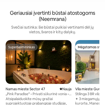
Geriausiai įvertinti būstai atostogoms
(Neemrana)
Svečiai sutinka: šie būstai puikiai vertinami dėl jų
vietos, švaros ir kitų dalykų.
Superšeimininkas
Mėgstamas sveč
Superšeimininkas
Mėgstamas sveč
Namas mieste Sector 47
Nauja vieta apsistoti
Nauja
Vila mieste Guru
„Pink Paradise“ • Privati sūkurinė vonia •
Stilinga 3 BR vila g
Namų kino teatras
Manesare
Atsipalaiduokite mūsų gražiai
✦ 3 miegamųjų vila
suprojektuotoje prabangioje studijoje,
kurorte, Manesare 