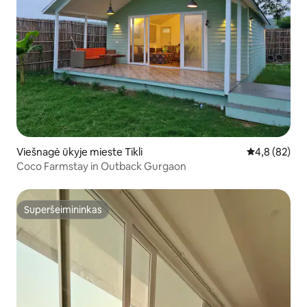
Viešnagė ūkyje mieste Tikli
Vidutinis įver
4,8 (82)
Coco Farmstay in Outback Gurgaon
Superšeimininkas
Superšeimininkas