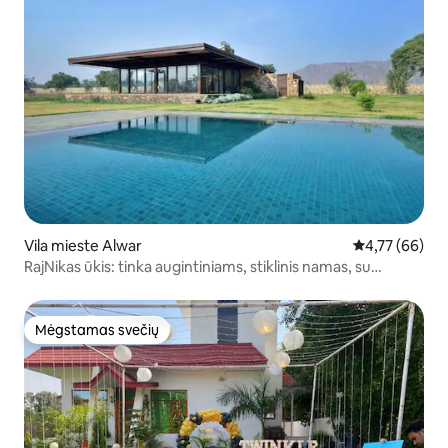
Vila mieste Alwar
Vidutinis įvert
4,77 (66)
RajNikas ūkis: tinka augintiniams, stiklinis namas, su
baseinu
Mėgstamas svečių
Mėgstamas svečių