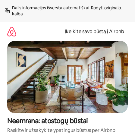
Pereiti
Dalis informacijos išversta automatiškai. 
Rodyti originalo 
prie
kalba
turinio
Įkelkite savo būstą į Airbnb
Neemrana: atostogų būstai
Raskite ir užsakykite ypatingus būstus per Airbnb