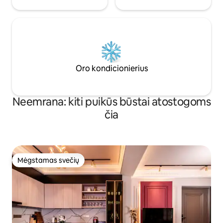
Oro kondicionierius
Neemrana: kiti puikūs būstai atostogoms
čia
Mėgstamas svečių
Mėgstamas svečių