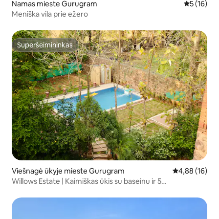
Namas mieste Gurugram
Vidutinis į
5 (16)
Meniška vila prie ežero
Superšeimininkas
Superšeimininkas
Viešnagė ūkyje mieste Gurugram
Vidutinis įvert
4,88 (16)
Willows Estate | Kaimiškas ūkis su baseinu ir 5
miegamaisiais @ Gurgaon