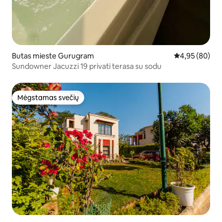
Butas mieste Gurugram
Vidutinis įvert
4,95 (80)
Sundowner Jacuzzi 19 privati terasa su sodu
Mėgstamas svečių
Mėgstamas svečių