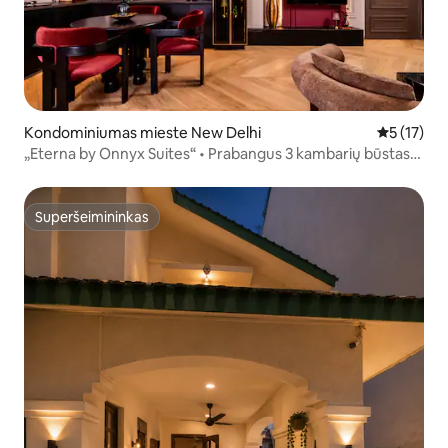
Kondominiumas mieste New Delhi
Vidutinis į
5 (17)
„Eterna by Onnyx Suites“ • Prabangus 3 kambarių būstas
su vonia
Superšeimininkas
Superšeimininkas