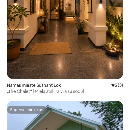
Namas mieste Sushant Lok
Vidutinis 
5 (3)
„The Chalet“ | Miela atskira vila su sodu|
Superšeimininkas
Superšeimininkas