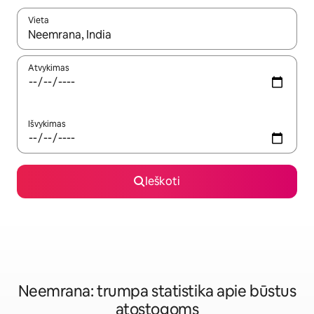
Vieta
Kai pasirodys paieškos rezultatai, juos naršyti galite naudodam
Atvykimas
Išvykimas
Ieškoti
Neemrana: trumpa statistika apie būstus
atostogoms