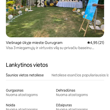
Viešnagė ūkyje mieste Gurugram
Vidutinis įvert
4,95 (21)
Visa 3 miegamųjų ir virtuvės vilą su privačiu baseinu
vakarėliui
Lankytinos vietos
Šaunios vietos netoliese
Netoliese esančios populiariausios la
Gurgaonas
Dehradūnas
Nuoma atostogoms
Nuoma atostogoms
Noida
Džaipuras
Nuoma atostogoms
Nuoma atostogoms