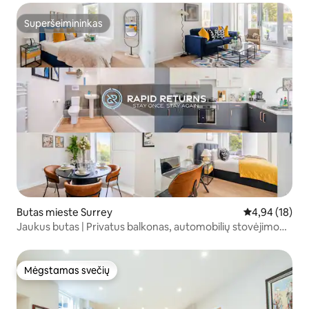
Superšeimininkas
Superšeimininkas
Butas mieste Surrey
Vidutinis įvert
4,94 (18)
Jaukus butas | Privatus balkonas, automobilių stovėjimo
aikštelė ir Wi-Fi
Mėgstamas svečių
Mėgstamas svečių