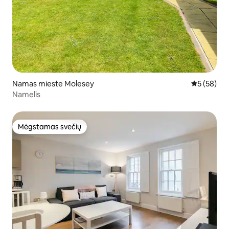
Namas mieste Molesey
Vidutinis įv
5 (58)
Namelis
Mėgstamas svečių
Mėgstamas svečių