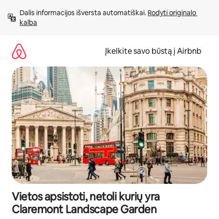
Pereiti
Dalis informacijos išversta automatiškai. 
Rodyti originalo 
prie
kalba
turinio
Įkelkite savo būstą į Airbnb
Vietos apsistoti, netoli kurių yra
Claremont Landscape Garden