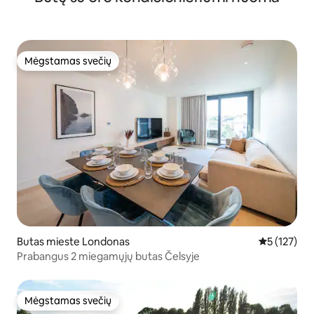
Mėgstamas svečių
Mėgstamas svečių
Butas mieste Londonas
Vidutinis įv
5 (127)
Prabangus 2 miegamųjų butas Čelsyje
Mėgstamas svečių
Mėgstamas svečių