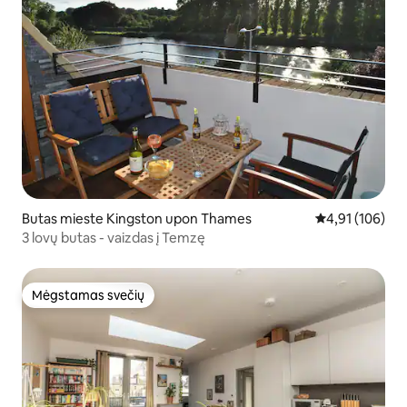
Butas mieste Kingston upon Thames
Vidutinis įverti
4,91 (106)
3 lovų butas - vaizdas į Temzę
Mėgstamas svečių
Mėgstamas svečių