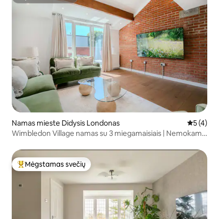
Superšeimininkas
Namas mieste Didysis Londonas
Vidutinis 
5 (4)
Wimbledon Village namas su 3 miegamaisiais | Nemokama
automobilio stovėjimo aikštelė
Mėgstamas svečių
Svečių mėgstamiausias