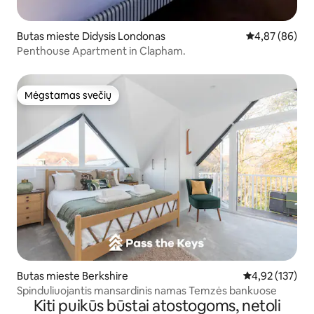
Butas mieste Didysis Londonas
Vidutinis įvert
4,87 (86)
Penthouse Apartment in Clapham.
Mėgstamas svečių
Mėgstamas svečių
Butas mieste Berkshire
Vidutinis įverti
4,92 (137)
Spinduliuojantis mansardinis namas Temzės bankuose
Kiti puikūs būstai atostogoms, netoli