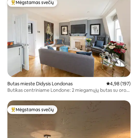
Mėgstamas svečių
Svečių mėgstamiausias
Butas mieste Didysis Londonas
Vidutinis įverti
4,98 (197)
Butikas centriniame Londone: 2 miegamųjų butas su oro
kondicionieriumi
Mėgstamas svečių
Svečių mėgstamiausias