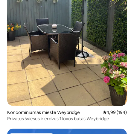
Kondominiumas mieste Weybridge
Vidutinis įverti
4,99 (194)
Privatus šviesus ir erdvus 1 lovos butas Weybridge