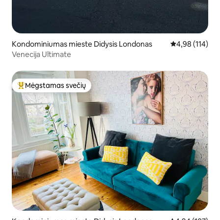
Kondominiumas mieste Didysis Londonas
Vidutinis įverti
4,98 (114)
Venecija Ultimate
Mėgstamas svečių
Svečių mėgstamiausias