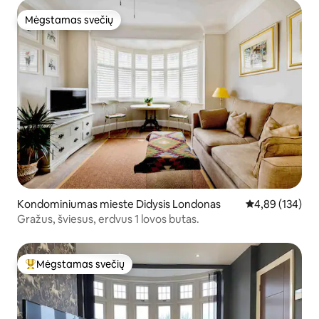
Mėgstamas svečių
Mėgstamas svečių
Kondominiumas mieste Didysis Londonas
Vidutinis įverti
4,89 (134)
Gražus, šviesus, erdvus 1 lovos butas.
Mėgstamas svečių
Svečių mėgstamiausias