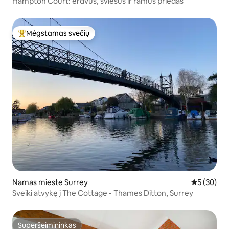
Hampton Court: erdvus, šviesus ir ramus priedas
Mėgstamas svečių
Svečių mėgstamiausias
Namas mieste Surrey
Vidutinis įv
5 (30)
Sveiki atvykę į The Cottage - Thames Ditton, Surrey
Superšeimininkas