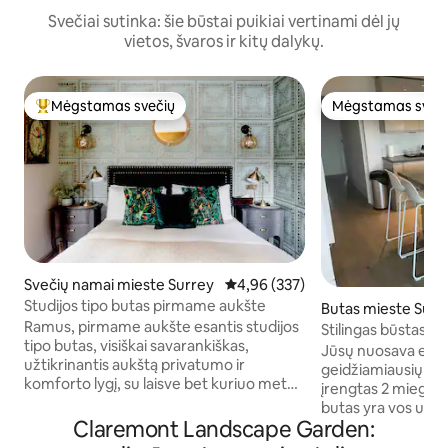
Svečiai sutinka: šie būstai puikiai vertinami dėl jų
vietos, švaros ir kitų dalykų.
Mėgstamas svečių
Mėgstamas sveč
Svečių mėgstamiausias
Mėgstamas sveč
Svečių namai mieste Surrey
Vidutinis įvertinimas: 4,96 iš 5, a
4,96 (337)
Studijos tipo butas pirmame aukšte
Butas mieste Surr
Ramus, pirmame aukšte esantis studijos
Stilingas būstas a
tipo butas, visiškai savarankiškas,
miegamaisiais ir 2
Jūsų nuosava erdv
užtikrinantis aukštą privatumo ir
Butas Ešere
geidžiamiausių Sario kaim
komforto lygį, su laisve bet kuriuo metu
įrengtas 2 miegamų
ateiti ir išeiti per savo priekines duris.
butas yra vos už k
Įsikūręs ramiame, saugiame, lapuotame
Claremont Landscape Garden:
pagrindinės gatvės
akligatvyje Kobhame (pavadintame
„Waitrose“ parduotuvės. Turės