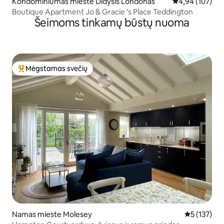
Kondominiumas mieste Didysis Londonas
Vidutinis įverti
4,94 (107)
Boutique Apartment Jo & Gracie 's Place Teddington
Šeimoms tinkamų būstų nuoma
Mėgstamas svečių
Svečių mėgstamiausias
Namas mieste Molesey
Vidutinis įv
5 (137)