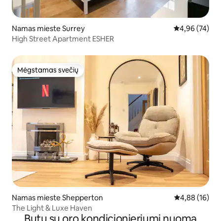
Namas mieste Surrey
Vidutinis įvert
4,96 (74)
High Street Apartment ESHER
Mėgstamas svečių
Mėgstamas svečių
Namas mieste Shepperton
Vidutinis įvert
4,88 (16)
The Light & Luxe Haven
Butų su oro kondicionieriumi nuoma