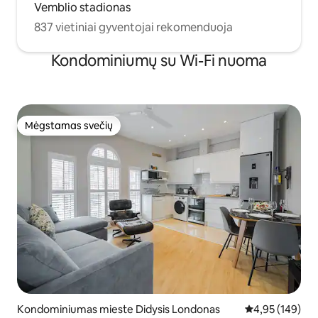
Vemblio stadionas
837 vietiniai gyventojai rekomenduoja
Kondominiumų su Wi-Fi nuoma
Mėgstamas svečių
Mėgstamas svečių
Kondominiumas mieste Didysis Londonas
Vidutinis įverti
4,95 (149)