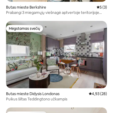
Butas mieste Berkshire
Vidutinis 
5 (3)
Prabangi 3 miegamųjų viešnagė aptvertoje teritorijoje
Askote – „Tempstay“
Mėgstamas svečių
Mėgstamas svečių
Butas mieste Didysis Londonas
Vidutinis įvert
4,93 (28)
Puikus šiltas Teddingtono užkampis