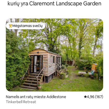
kurių yra Claremont Landscape Garden
Mėgstamas svečių
Svečių mėgstamiausias
Namelis ant ratų mieste Addlestone
Vidutinis įverti
4,96 (167)
Tinkerbell Retreat