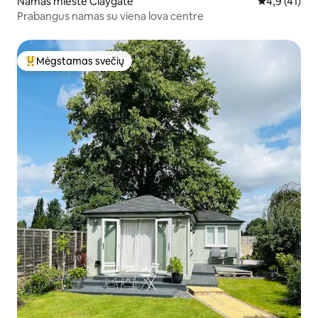
Namas mieste Claygate
Vidutinis įve
4,9 (41)
Prabangus namas su viena lova centre
Mėgstamas svečių
Svečių mėgstamiausias