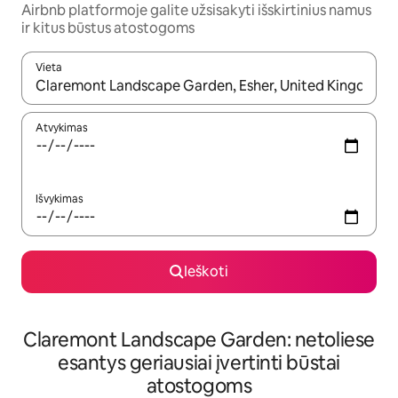
Airbnb platformoje galite užsisakyti išskirtinius namus
ir kitus būstus atostogoms
Vieta
Kai pasirodys paieškos rezultatai, juos naršyti galite naudodam
Atvykimas
Išvykimas
Ieškoti
Claremont Landscape Garden: netoliese
esantys geriausiai įvertinti būstai
atostogoms