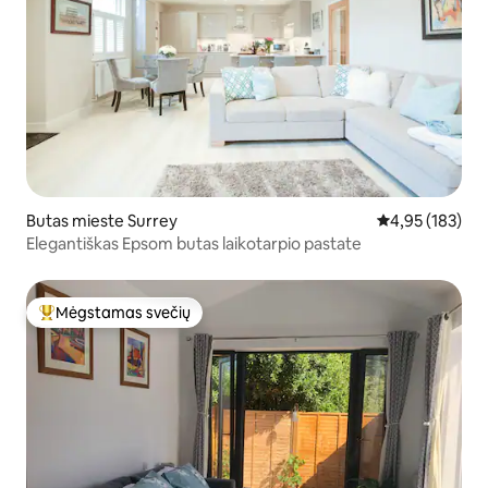
Butas mieste Surrey
Vidutinis įverti
4,95 (183)
Elegantiškas Epsom butas laikotarpio pastate
Mėgstamas svečių
Svečių mėgstamiausias