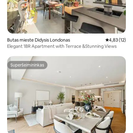
Butas mieste Didysis Londonas
Vidutinis įvert
4,83 (12)
Elegant 1BR Apartment with Terrace &Stunning Views
Superšeimininkas
Superšeimininkas