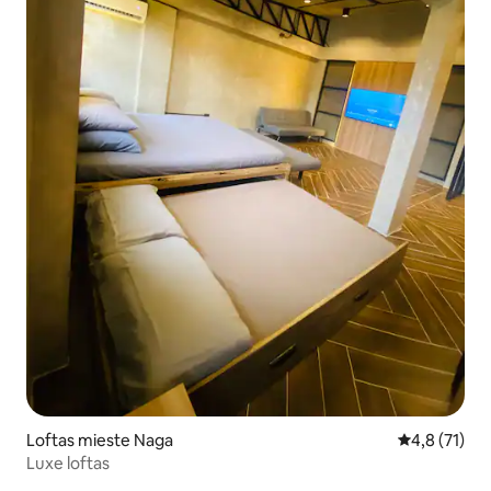
Loftas mieste Naga
Vidutinis įve
4,8 (71)
Luxe loftas