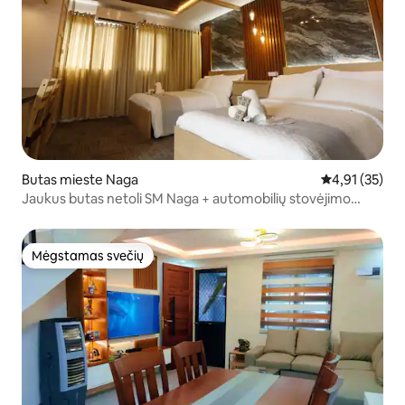
Butas mieste Naga
Vidutinis įvert
4,91 (35)
Jaukus butas netoli SM Naga + automobilių stovėjimo
aikštelė| La Joya Suite
Mėgstamas svečių
Mėgstamas svečių