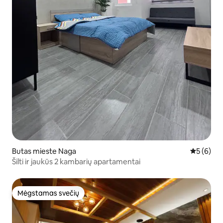
Butas mieste Naga
Vidutinis 
5 (6)
Šilti ir jaukūs 2 kambarių apartamentai
Mėgstamas svečių
Mėgstamas svečių