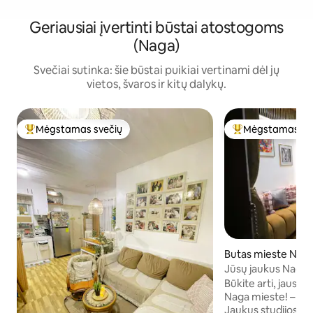
Geriausiai įvertinti būstai atostogoms
(Naga)
Svečiai sutinka: šie būstai puikiai vertinami dėl jų
vietos, švaros ir kitų dalykų.
Mėgstamas svečių
Mėgstamas sv
Svečių mėgstamiausias
Svečių mėgstami
Butas mieste Nag
Jūsų jaukus Naga 
Netflix +nemokam
Būkite arti, jauskit
stovėjimo aikštelė
Naga mieste! – J
Jaukus studijos ti