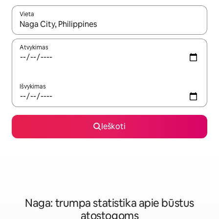
Vieta
Kai pasirodys paieškos rezultatai, juos naršyti galite naudodam
Atvykimas
Išvykimas
Ieškoti
Naga: trumpa statistika apie būstus
atostogoms