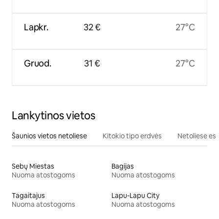
Lapkr.
32 €
27°C
Gruod.
31 €
27°C
Lankytinos vietos
Šaunios vietos netoliese
Kitokio tipo erdvės
Netoliese esa
Sebų Miestas
Bagijas
Nuoma atostogoms
Nuoma atostogoms
Tagaitajus
Lapu-Lapu City
Nuoma atostogoms
Nuoma atostogoms