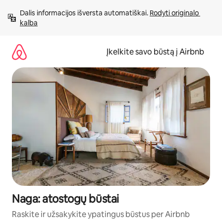
Pereiti
Dalis informacijos išversta automatiškai. 
Rodyti originalo 
prie
kalba
turinio
Įkelkite savo būstą į Airbnb
Naga: atostogų būstai
Raskite ir užsakykite ypatingus būstus per Airbnb