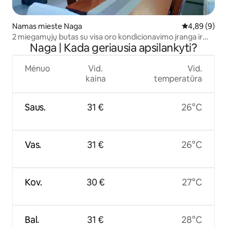
Namas mieste Naga
Vidutinis įver
4,89 (9)
2 miegamųjų butas su visa oro kondicionavimo įranga ir
Naga | Kada geriausia apsilankyti?
automobilių stovėjimo aikštele
Mėnuo
Vid.
Vid.
kaina
temperatūra
Saus.
31 €
26°C
Vas.
31 €
26°C
Kov.
30 €
27°C
Bal.
31 €
28°C