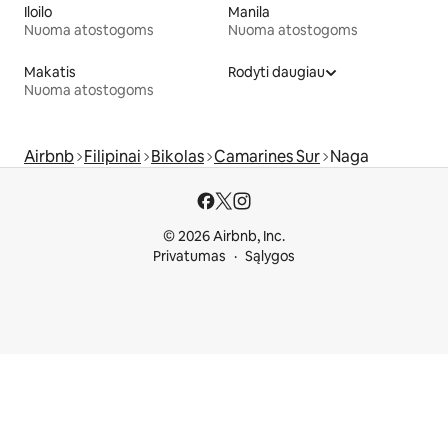
Iloilo
Manila
Nuoma atostogoms
Nuoma atostogoms
Makatis
Rodyti daugiau
Nuoma atostogoms
Airbnb
Filipinai
Bikolas
Camarines Sur
Naga
© 2026 Airbnb, Inc.
Privatumas
Sąlygos