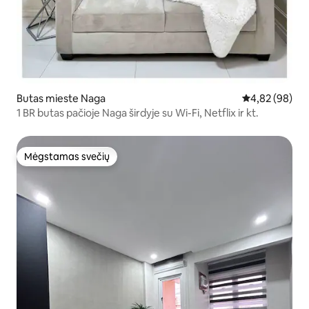
Butas mieste Naga
Vidutinis įvert
4,82 (98)
1 BR butas pačioje Naga širdyje su Wi-Fi, Netflix ir kt.
Mėgstamas svečių
Mėgstamas svečių