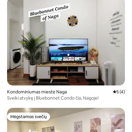
Kondominiumas mieste Naga
Vidutinis 
5 (4)
Sveiki atvykę į Bluebonnet Condo čia, Nagoje!
Mėgstamas svečių
Mėgstamas svečių