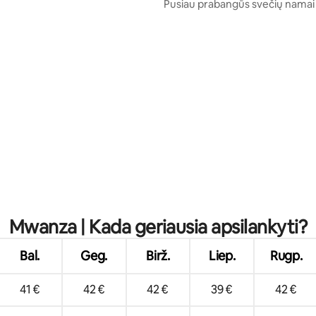
a
Pusiau prabangūs svečių nama
mieste
Mwanza | Kada geriausia apsilankyti?
Bal.
Geg.
Birž.
Liep.
Rugp.
41 €
42 €
42 €
39 €
42 €