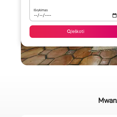
Išvykimas
Ieškoti
Mwanz