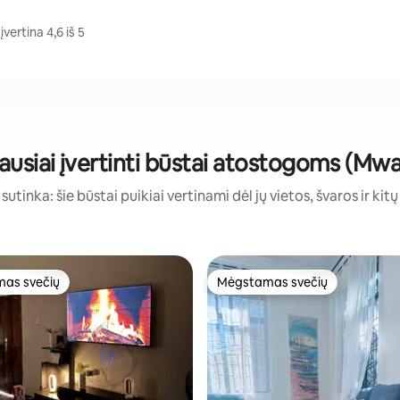
vertina 4,6 iš 5
ausiai įvertinti būstai atostogoms (Mw
sutinka: šie būstai puikiai vertinami dėl jų vietos, švaros ir kit
as svečių
Mėgstamas svečių
as svečių
Mėgstamas svečių