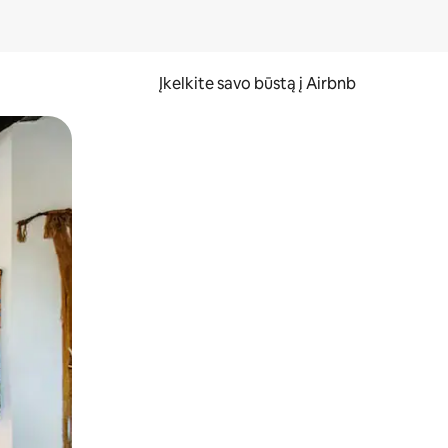
Įkelkite savo būstą į Airbnb
er ekraną.