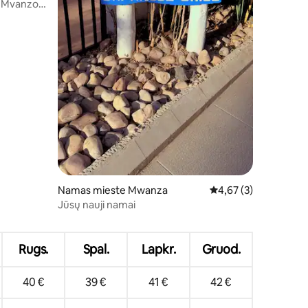
i Mvanzos
Namas mieste Mwanza
Vidutinis įvertinimas: 
4,67 (3)
Jūsų nauji namai
Rugs.
Spal.
Lapkr.
Gruod.
40 €
39 €
41 €
42 €