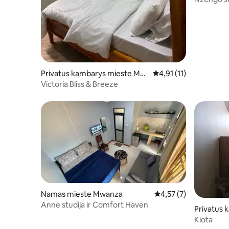
Privatus kambarys mieste Mw
Vidutinis įvertinimas: 4
4,91 (11)
anza
Victoria Bliss & Breeze
Namas mieste Mwanza
Vidutinis įvertinimas: 
4,57 (7)
Anne studija ir Comfort Haven
Privatus
anza
Kiota