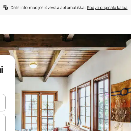
Dalis informacijos išversta automatiškai. 
Rodyti originalo kalba
i
alite naudodami rodykles aukštyn ir žemyn arba liesdami ir braukdami p