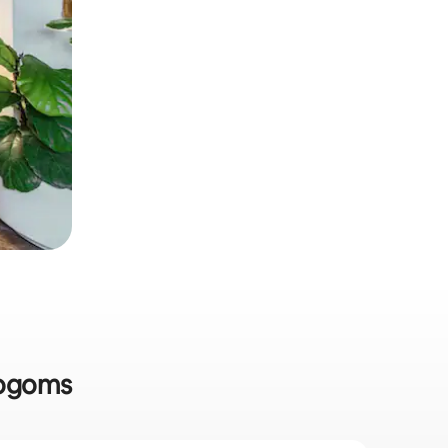
togoms