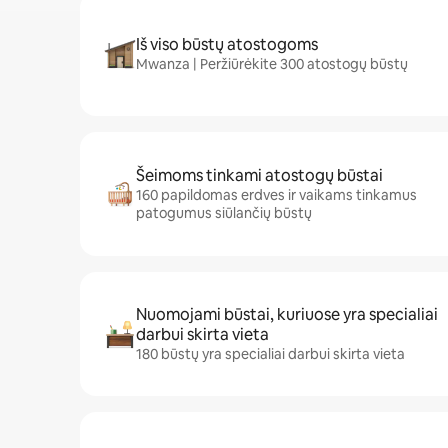
Iš viso būstų atostogoms
Mwanza | Peržiūrėkite 300 atostogų būstų
Šeimoms tinkami atostogų būstai
160 papildomas erdves ir vaikams tinkamus
patogumus siūlančių būstų
Nuomojami būstai, kuriuose yra specialiai
darbui skirta vieta
180 būstų yra specialiai darbui skirta vieta