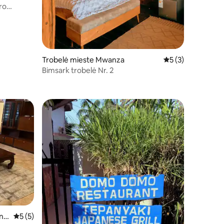
ro
“ • Mvanza
Trobelė mieste Mwanza
Vidutinis įvertinim
5 (3)
Bimsark trobelė Nr. 2
nz
Vidutinis įvertinimas: 5 iš 5, atsiliepimų: 5
5 (5)