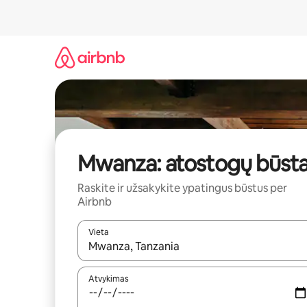
Pereiti
prie
turinio
Mwanza: atostogų būsta
Raskite ir užsakykite ypatingus būstus per
Airbnb
Vieta
Kai pasirodys paieškos rezultatai, juos naršyti g
Atvykimas