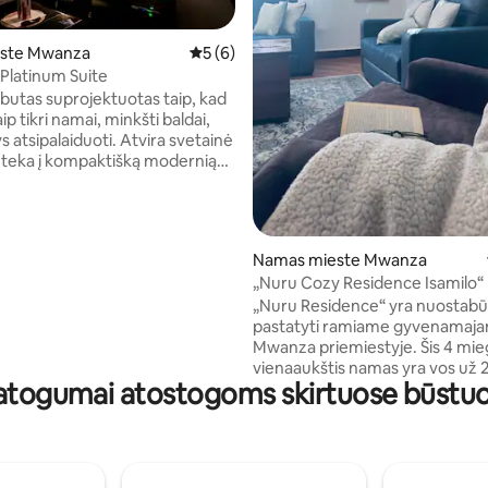
este Mwanza
Vidutinis įvertinimas: 5 iš 5, atsiliepimų: 6
5 (6)
Platinum Suite
94 iš 5, atsiliepimų: 48
 butas suprojektuotas taip, kad
ri namai, minkšti baldai,
s atsipalaiduoti. Atvira svetainė
i teka į kompaktišką modernią
uikiai tinkančią tiek greitam
 tiek laisvalaikiui gaminti, o
me siūlomas patogus poilsis
e patalyne ir švelniu apšvietimu
Namas mieste Mwanza
aktims. Kiekvienas kampelis
„Nuru Cozy Residence Isamilo“
taip, kad sukurtų komfortą ir
„Nuru Residence“ yra nuostabūs namai,
dėl tai yra patraukliausias ir
pastatyti ramiame gyvenamaj
as butas Mvanzoje - ramioje
Mwanza priemiestyje. Šis 4 mi
, kurioje galite atsipalaiduoti ir
vienaaukštis namas yra vos už 2
vai.
patogumai atostogoms skirtuose būstu
kelio nuo Isamilo tarptautinės m
tik už 5 minučių kelio nuo miest
Svečiai įvertins strateginės na
patogumą: 10 minučių pėsčiomis iki
prekybos centro „Rock City“ ir 