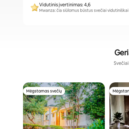
Vidutinis įvertinimas: 4,6
Mwanza: čia siūlomus būstus svečiai vidutiniškai į
Geri
Svečiai 
Mėgstamas svečių
Mėgstam
Mėgstamas svečių
Mėgstam