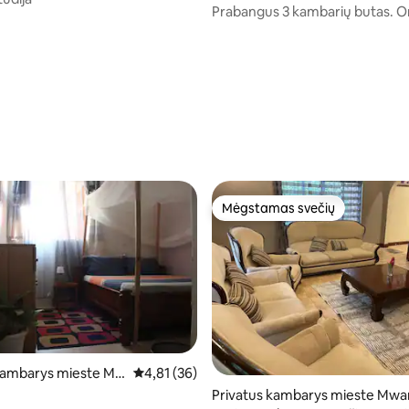
Prabangus 3 kambarių butas. O
kondicionierius, Wi-Fi, „Netflix
,91 iš 5, atsiliepimų: 11
Mėgstamas svečių
Mėgstamas svečių
4,57 iš 5, atsiliepimų: 7
 kambarys mieste Mw
Vidutinis įvertinimas: 4,81 iš 5, atsiliepimų: 36
4,81 (36)
Privatus kambarys mieste Mwa