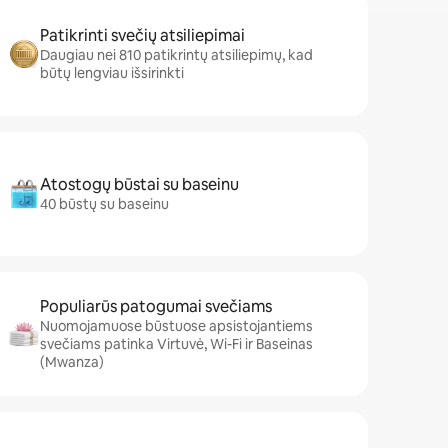
Patikrinti svečių atsiliepimai
Daugiau nei 810 patikrintų atsiliepimų, kad
būtų lengviau išsirinkti
Atostogų būstai su baseinu
40 būstų su baseinu
Populiarūs patogumai svečiams
Nuomojamuose būstuose apsistojantiems
svečiams patinka Virtuvė, Wi-Fi ir Baseinas
(Mwanza)