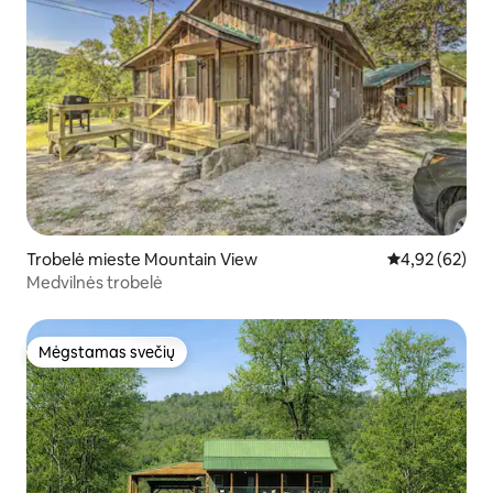
Trobelė mieste Mountain View
Vidutinis įvert
4,92 (62)
Medvilnės trobelė
Mėgstamas svečių
Mėgstamas svečių