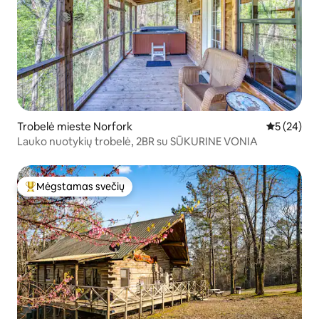
Trobelė mieste Norfork
Vidutinis įv
5 (24)
Lauko nuotykių trobelė, 2BR su SŪKURINE VONIA
Mėgstamas svečių
Svečių mėgstamiausias