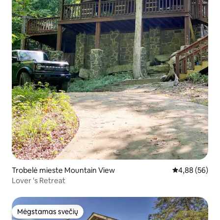
Trobelė mieste Mountain View
Vidutinis įvert
4,88 (56)
Lover 's Retreat
Mėgstamas svečių
Mėgstamas svečių