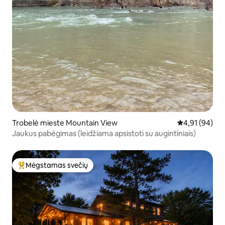
Trobelė mieste Mountain View
Vidutinis įvert
4,91 (94)
Jaukus pabėgimas (leidžiama apsistoti su augintiniais)
Mėgstamas svečių
Svečių mėgstamiausias