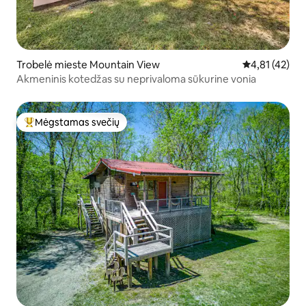
Trobelė mieste Mountain View
Vidutinis įvert
4,81 (42)
Akmeninis kotedžas su neprivaloma sūkurine vonia
Mėgstamas svečių
Svečių mėgstamiausias