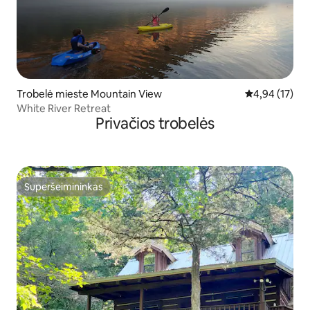
Trobelė mieste Mountain View
Vidutinis įvert
4,94 (17)
White River Retreat
Privačios trobelės
Superšeimininkas
Superšeimininkas