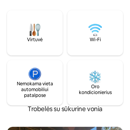
išeiti. Ši trobelė, įsikūrusi Roasting Ear
baltų uodeginių eln
Creek slėnyje, 200 akrų plote, yra puiki
paukščių ir dar dau
vieta porai atsipalaiduoti ir atsijungti. Yra
pat laukiami! Tai puiki vieta vėl užmegzti
didelė ekranuota veranda poilsiui su
ryšį, gaisrus stovy
SŪKURINE VONIA, lauko virtuvė,
pėsčiomis ar tiesio
valgomojo zona, lubiniai ventiliatoriai ir
gražūs vaizdai. **Dabar su Wi-Fi!**
Virtuvė
Wi-Fi
Nemokama vieta
Oro
automobiliui
kondicionierius
patalpose
Trobelės su sūkurine vonia