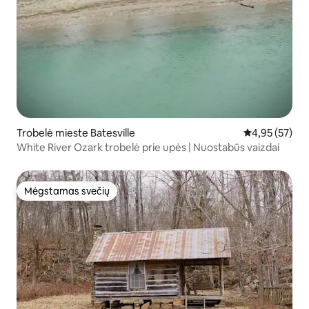
Trobelė mieste Batesville
Vidutinis įvert
4,95 (57)
White River Ozark trobelė prie upės | Nuostabūs vaizdai
Mėgstamas svečių
Mėgstamas svečių