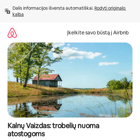
Pereiti
Dalis informacijos išversta automatiškai. 
Rodyti originalo 
prie
kalba
turinio
Įkelkite savo būstą į Airbnb
Kalnų Vaizdas: trobelių nuoma
atostogoms