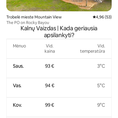
Trobelė mieste Mountain View
Vidutinis įvert
4,96 (53)
The PO on Rocky Bayou
Kalnų Vaizdas | Kada geriausia
apsilankyti?
Mėnuo
Vid.
Vid.
kaina
temperatūra
Saus.
93 €
3°C
Vas.
94 €
5°C
Kov.
99 €
9°C