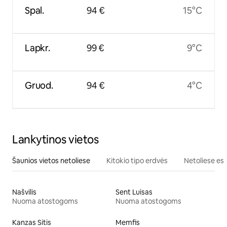
Spal.
94 €
15°C
Lapkr.
99 €
9°C
Gruod.
94 €
4°C
Lankytinos vietos
Šaunios vietos netoliese
Kitokio tipo erdvės
Netoliese esa
Našvilis
Sent Luisas
Nuoma atostogoms
Nuoma atostogoms
Kanzas Sitis
Memfis