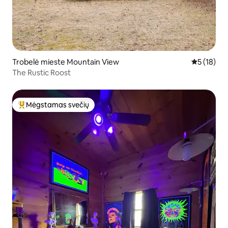
Trobelė mieste Mountain View
Vidutinis į
5 (18)
The Rustic Roost
Mėgstamas svečių
Svečių mėgstamiausias