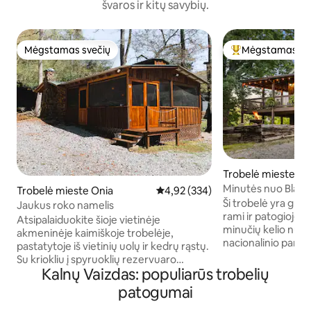
švaros ir kitų savybių.
Mėgstamas svečių
Mėgstamas sv
Mėgstamas svečių
Svečių mėgstami
Trobelė mieste Mo
ew
Minutės nuo Blanc
Trobelė mieste Onia
Vidutinis įvertinimas: 4,92 iš 5, a
4,92 (334)
parko
Ši trobelė yra graž
Jaukus roko namelis
rami ir patogioje vi
Atsipalaiduokite šioje vietinėje
minučių kelio nuo 
akmeninėje kaimiškoje trobelėje,
nacionalinio parko,
pastatytoje iš vietinių uolų ir kedrų rąstų.
upės ir Mountain V
Su kriokliu į spyruoklių rezervuaro
Įsikūrę Sylamore 
Kalnų Vaizdas: populiarūs trobelių
baseiną tiesiai už jūsų galinių durų ir
pakraštyje, Ozarko
jaukia dujine rąstų ugnimi šalia jūsų
patogumai
papėdėje, esate p
dvigulės lovos, jūs niekada nenorėsite
miesto, kad pama