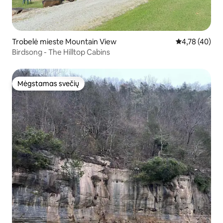
Trobelė mieste Mountain View
Vidutinis įvert
4,78 (40)
Birdsong - The Hilltop Cabins
Mėgstamas svečių
Mėgstamas svečių