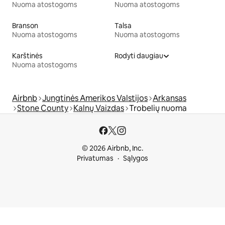
Nuoma atostogoms
Nuoma atostogoms
Branson
Talsa
Nuoma atostogoms
Nuoma atostogoms
Karštinės
Rodyti daugiau
Nuoma atostogoms
Airbnb
Jungtinės Amerikos Valstijos
Arkansas
Stone County
Kalnų Vaizdas
Trobelių nuoma
© 2026 Airbnb, Inc.
Privatumas
Sąlygos