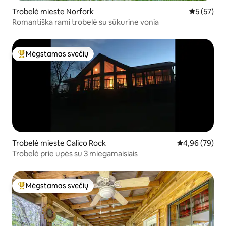
Trobelė mieste Norfork
Vidutinis į
5 (57)
Romantiška rami trobelė su sūkurine vonia
Mėgstamas svečių
Svečių mėgstamiausias
Trobelė mieste Calico Rock
Vidutinis įvert
4,96 (79)
Trobelė prie upės su 3 miegamaisiais
Mėgstamas svečių
Svečių mėgstamiausias