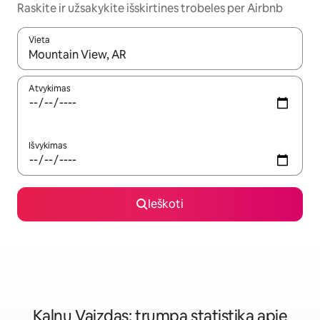
Raskite ir užsakykite išskirtines trobeles per Airbnb
Vieta
Kai pasirodys paieškos rezultatai, juos naršyti galite naudodam
Atvykimas
Išvykimas
Ieškoti
Kalnų Vaizdas: trumpa statistika apie