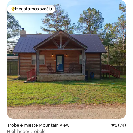
Mėgstamas svečių
Svečių mėgstamiausias
Trobelė mieste Mountain View
Vidutinis į
5 (74)
Highlander trobelė