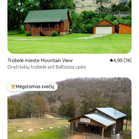
Trobelė mieste Mountain View
Vidutinis įvert
4,95 (74)
Graži lokių trobelė ant Baltosios upės
Mėgstamas svečių
Svečių mėgstamiausias