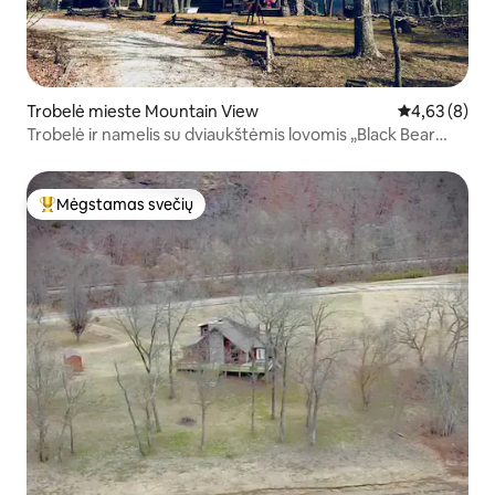
Trobelė mieste Mountain View
Vidutinis įver
4,63 (8)
Trobelė ir namelis su dviaukštėmis lovomis „Black Bear
Bluff“
Mėgstamas svečių
Svečių mėgstamiausias