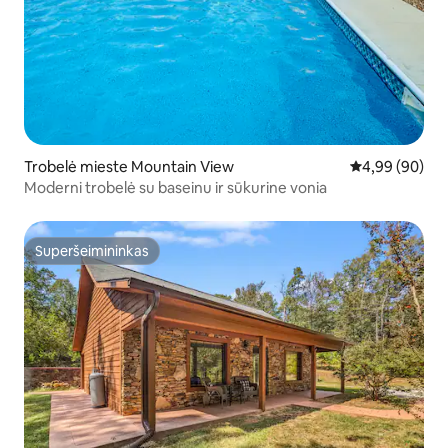
Trobelė mieste Mountain View
Vidutinis įvert
4,99 (90)
Moderni trobelė su baseinu ir sūkurine vonia
Superšeimininkas
Superšeimininkas