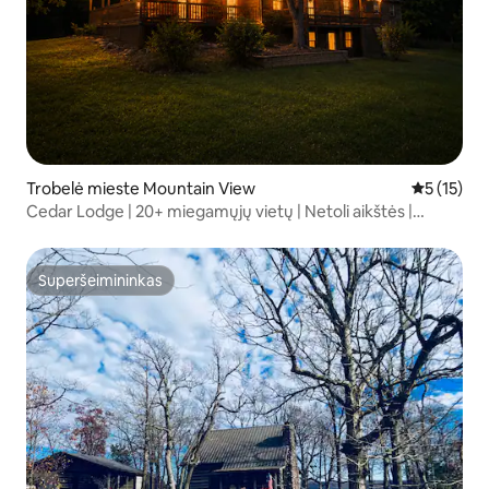
Trobelė mieste Mountain View
Vidutinis į
5 (15)
Cedar Lodge | 20+ miegamųjų vietų | Netoli aikštės |
+Vaizdai
Superšeimininkas
Superšeimininkas