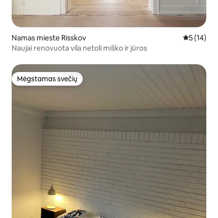
Namas mieste Risskov
Vidutinis į
5 (14)
Naujai renovuota vila netoli miško ir jūros
Mėgstamas svečių
Mėgstamas svečių