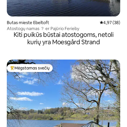
Butas mieste Ebeltoft
Vidutinis įvert
4,97 (38)
Atostogų namas ？ er Pajūrio Ferieby
Kiti puikūs būstai atostogoms, netoli
kurių yra Moesgård Strand
Mėgstamas svečių
Svečių mėgstamiausias