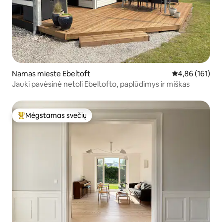
Namas mieste Ebeltoft
Vidutinis įverti
4,86 (161)
Jauki pavėsinė netoli Ebeltofto, paplūdimys ir miškas
Mėgstamas svečių
Svečių mėgstamiausias