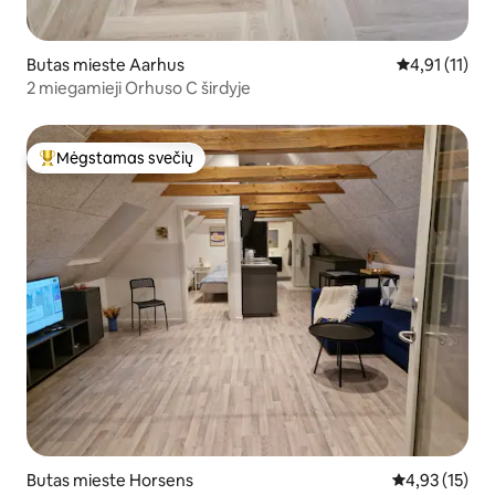
Butas mieste Aarhus
Vidutinis įver
4,91 (11)
2 miegamieji Orhuso C širdyje
Mėgstamas svečių
Svečių mėgstamiausias
Butas mieste Horsens
Vidutinis įvert
4,93 (15)