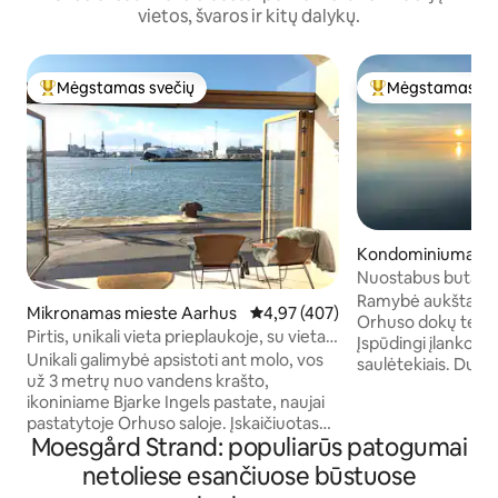
vietos, švaros ir kitų dalykų.
Mėgstamas svečių
Mėgstamas sv
Svečių mėgstamiausias
Svečių mėgstami
Kondominiumas m
Nuostabus butas s
jūrą
Ramybė aukštai vi
Mikronamas mieste Aarhus
Vidutinis įvertinimas: 4,97 iš 5, a
4,97 (407)
Orhuso dokų terito
Pirtis, unikali vieta prieplaukoje, su vieta
Įspūdingi įlankos v
automobiliui
Unikali galimybė apsistoti ant molo, vos
saulėtekiais. Du m
už 3 metrų nuo vandens krašto,
dvigulė lova ir dvi 
ikoniniame Bjarke Ingels pastate, naujai
Kompaktiška gyven
pastatytoje Orhuso saloje. Įskaičiuotas
dera moderni virtu
Moesgård Strand: populiarūs patogumai
Wi-Fi ir privati automobilių stovėjimo
poilsio erdvė. Erd
aikštelė. Esant geram orui, uosto
Balkonas, kuriame no
netoliese esančiuose būstuose
promenada yra gerai aplankyta. Jaukūs
mėgaujantis kava 