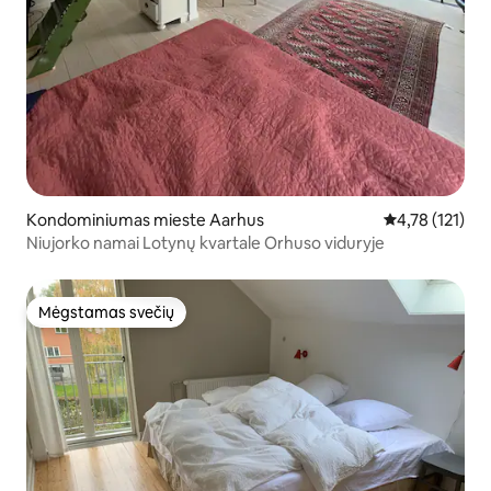
Kondominiumas mieste Aarhus
Vidutinis įverti
4,78 (121)
Niujorko namai Lotynų kvartale Orhuso viduryje
Mėgstamas svečių
Mėgstamas svečių