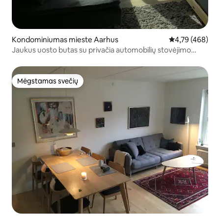
Kondominiumas mieste Aarhus
Vidutinis įverti
4,79 (468)
Jaukus uosto butas su privačia automobilių stovėjimo
aikštele
Mėgstamas svečių
Mėgstamas svečių