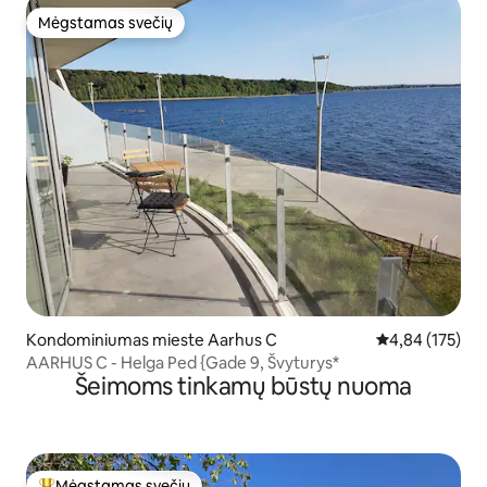
Mėgstamas svečių
Mėgstamas svečių
Kondominiumas mieste Aarhus C
Vidutinis įverti
4,84 (175)
AARHUS C - Helga Ped {Gade 9, Švyturys*
Šeimoms tinkamų būstų nuoma
Mėgstamas svečių