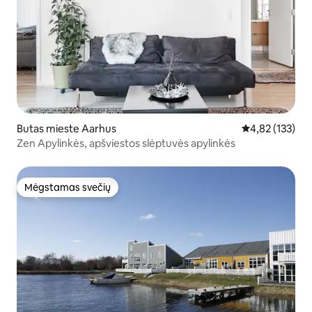
Butas mieste Aarhus
Vidutinis įverti
4,82 (133)
Zen Apylinkės, apšviestos slėptuvės apylinkės
Mėgstamas svečių
Mėgstamas svečių