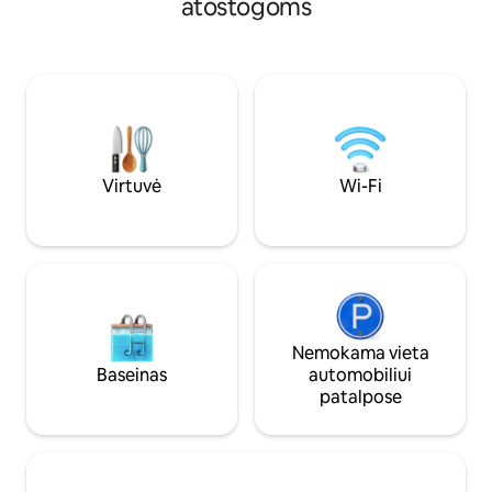
atostogoms
ir gerai įrengti vonios kambariai su
vakare. Privati au
dviaukštėmis lovomis. Fantastiškas, į
aikštelė rūsyje. 
pietus nukreiptas 180 laipsnių
namuose arba at
panoraminis vaizdas į vandenį, uostą ir
uosto rajone, arba 
miesto panoramą. Mažas gyvenimas, kai
miesto centro. Pat
jis yra geriausias - puikiai tinka poroms ar
įskaičiuoti į kainą.
verslo keliautojams. Virtuvėlė su
elektriniu virduliu ir šaldytuvu -
neįmanoma gaminti karšto maisto.
Virtuvė
Wi-Fi
Nemokama vieta
Baseinas
automobiliui
patalpose