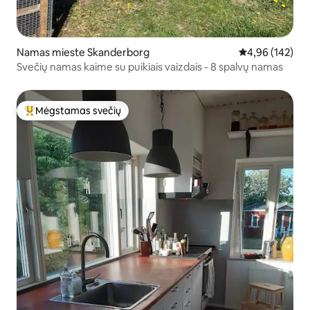
Namas mieste Skanderborg
Vidutinis įverti
4,96 (142)
Svečių namas kaime su puikiais vaizdais - 8 spalvų namas
Mėgstamas svečių
Svečių mėgstamiausias