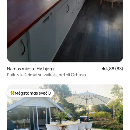
Namas mieste Højbjerg
Vidutinis įvert
4,88 (83)
Puiki vila šeimai su vaikais, netoli Orhuso
Mėgstamas svečių
Svečių mėgstamiausias