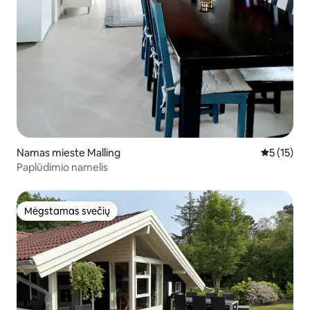
Namas mieste Malling
Vidutinis į
5 (15)
Paplūdimio namelis
Mėgstamas svečių
Mėgstamas svečių