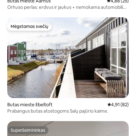
Butas mieste Aarhus
Vidutinis įvert
4,88 (25)
Orhuso perlas: erdvus ir jaukus + nemokama automobilio
stovėjimo aikštelė
Mėgstamas svečių
Mėgstamas svečių
Butas mieste Ebeltoft
Vidutinis įvert
4,91 (82)
Prabangus butas atostogoms Salų pajūrio kaime.
Superšeimininkas
Superšeimininkas