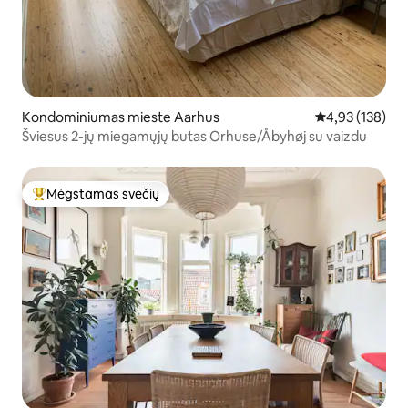
Kondominiumas mieste Aarhus
Vidutinis įverti
4,93 (138)
Šviesus 2-jų miegamųjų butas Orhuse/Åbyhøj su vaizdu
Mėgstamas svečių
Svečių mėgstamiausias