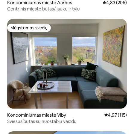
Kondominiumas mieste Aarhus
Vidutinis įverti
4,83 (206)
Centrinis miesto butas/ jauku ir tylu
Mėgstamas svečių
Mėgstamas svečių
Kondominiumas mieste Viby
Vidutinis įverti
4,97 (115)
Šviesus butas su nuostabiu vaizdu