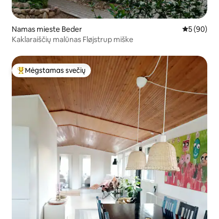
Namas mieste Beder
Vidutinis įv
5 (90)
Kaklaraiščių malūnas Fløjstrup miške
Mėgstamas svečių
Svečių mėgstamiausias