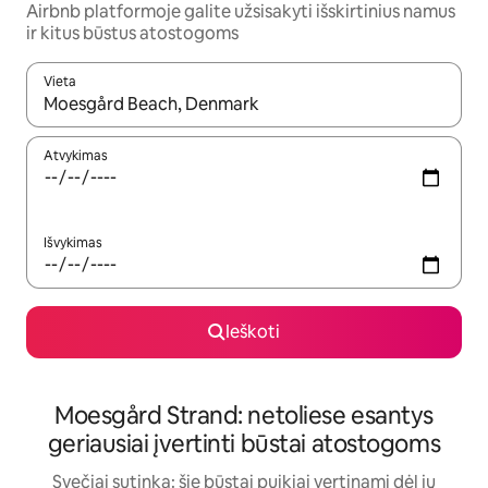
Airbnb platformoje galite užsisakyti išskirtinius namus
ir kitus būstus atostogoms
Vieta
Kai pasirodys paieškos rezultatai, juos naršyti galite naudodam
Atvykimas
Išvykimas
Ieškoti
Moesgård Strand: netoliese esantys
geriausiai įvertinti būstai atostogoms
Svečiai sutinka: šie būstai puikiai vertinami dėl jų