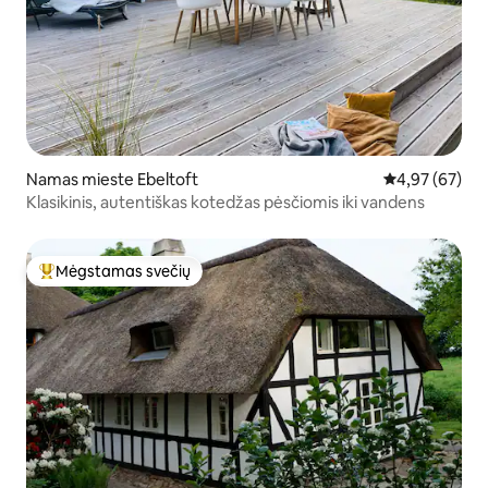
Namas mieste Ebeltoft
Vidutinis įvert
4,97 (67)
Klasikinis, autentiškas kotedžas pėsčiomis iki vandens
Mėgstamas svečių
Svečių mėgstamiausias