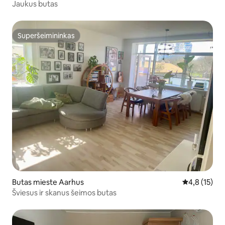
Jaukus butas
Superšeimininkas
Superšeimininkas
Butas mieste Aarhus
Vidutinis įve
4,8 (15)
Šviesus ir skanus šeimos butas