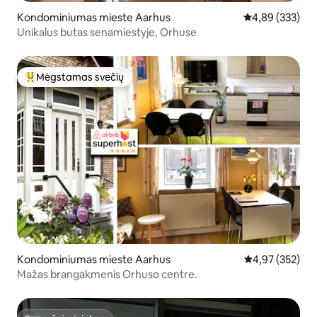
Kondominiumas mieste Aarhus
Vidutinis įverti
4,89 (333)
Unikalus butas senamiestyje, Orhuse
Mėgstamas svečių
Svečių mėgstamiausias
Kondominiumas mieste Aarhus
Vidutinis įverti
4,97 (352)
Mažas brangakmenis Orhuso centre.