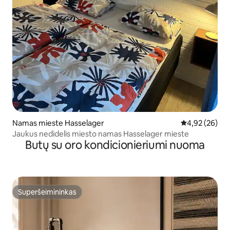
Namas mieste Hasselager
Vidutinis įvert
4,92 (26)
Jaukus nedidelis miesto namas Hasselager mieste
Butų su oro kondicionieriumi nuoma
Superšeimininkas
Superšeimininkas