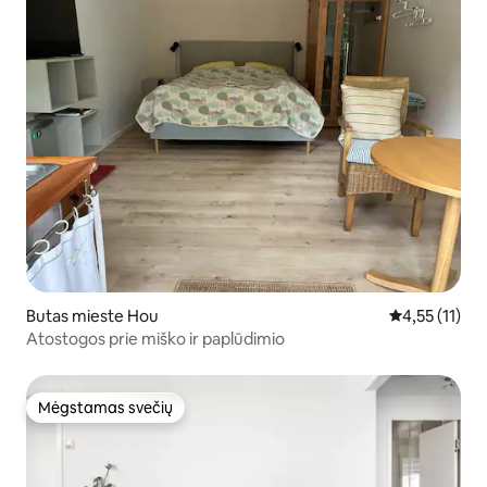
Butas mieste Hou
Vidutinis įver
4,55 (11)
Atostogos prie miško ir paplūdimio
Mėgstamas svečių
Mėgstamas svečių