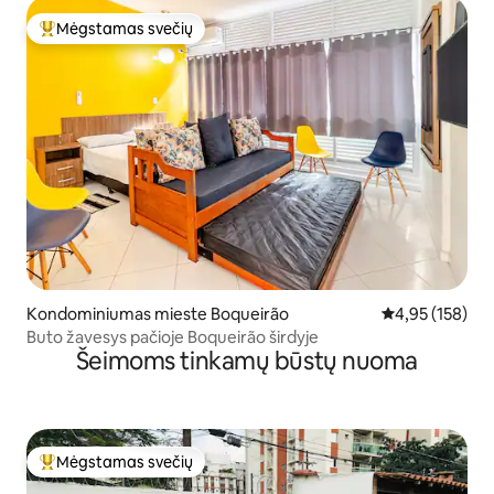
Mėgstamas svečių
Svečių mėgstamiausias
Kondominiumas mieste Boqueirão
Vidutinis įverti
4,95 (158)
Buto žavesys pačioje Boqueirão širdyje
Šeimoms tinkamų būstų nuoma
Mėgstamas svečių
Svečių mėgstamiausias