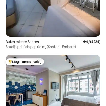
Butas mieste Santos
Vidutinis įvert
4,94 (34)
Studija priešais paplūdimį (Santos - Embaré)
Mėgstamas svečių
Svečių mėgstamiausias