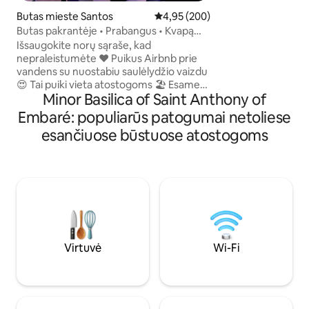
aikštelę. Netoli restoranų, barų, vaistinių,
prekybos centrų ir
Butas mieste Santos
Vidutinis įvertinimas: 4,95 iš 5, a
4,95 (200)
paplūdimių. Beždžionėje yra oro
Butas pakrantėje • Prabangus • Kvapą
kondicionierius, 3
gniaužiantis vaizdas į jūrą!
Išsaugokite norų sąraše, kad
internetas, 55colių
nepraleistumėte ❤️ Puikus Airbnb prie
kanalais ir Netflix,
vandens su nuostabiu saulėlydžio vaizdu
lova ir sofa-lova, v
😍 Tai puiki vieta atostogoms 🏖️ Esame
valgomasis stalas su
Minor Basilica of Saint Anthony of
geriausioje ir aukščiausioje pakrantės
tai pasako, ar nėra
vietoje! 2 šildomi baseinai, Poilsio
Embaré: populiarūs patogumai netoliese
tiek laiko?
kambarys su pusryčiais savaitgaliais,
esančiuose būstuose atostogoms
Sporto salė, 2 pirtys, Sūkurinė vonia,
Žaidimų kambarys ✨ Prabangi Santoso
pakrantės ikona Nepriekaištingas
Airbnb, geriausiųjų 5 % 🏆 Puikiai įrengta,
kad jūsų patirtis būtų geriausia. Savo
akimis pamatykite neįtikėtiną pakrantės,
saulėlydžio ir kalnų vaizdą.
Virtuvė
Wi-Fi