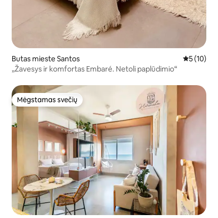
Butas mieste Santos
Vidutinis į
5 (10)
„Žavesys ir komfortas Embaré. Netoli paplūdimio“
Mėgstamas svečių
Mėgstamas svečių