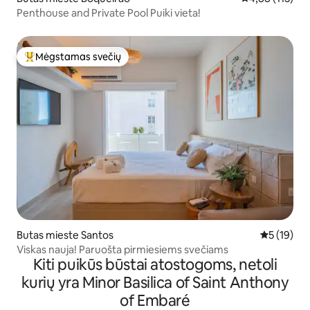
Penthouse and Private Pool Puiki vieta!
Mėgstamas svečių
Svečių mėgstamiausias
Butas mieste Santos
Vidutinis į
5 (19)
Viskas nauja! Paruošta pirmiesiems svečiams
Kiti puikūs būstai atostogoms, netoli
kurių yra Minor Basilica of Saint Anthony
of Embaré