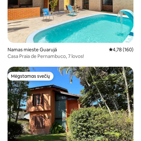
Namas mieste Guarujá
Vidutinis įverti
4,78 (160)
Casa Praia de Pernambuco, 7 lovos!
Mėgstamas svečių
Mėgstamas svečių