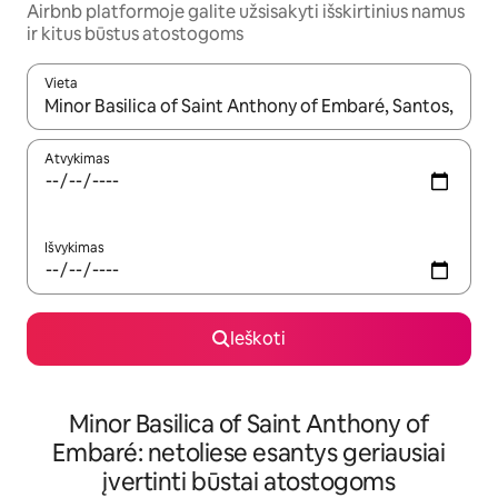
Airbnb platformoje galite užsisakyti išskirtinius namus
ir kitus būstus atostogoms
Vieta
Kai pasirodys paieškos rezultatai, juos naršyti galite naudodam
Atvykimas
Išvykimas
Ieškoti
Minor Basilica of Saint Anthony of
Embaré: netoliese esantys geriausiai
įvertinti būstai atostogoms