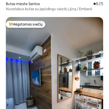
Butas mieste Santos
Vidutinis 
5 (7)
Nuostabus butas su įspūdingu vaizdu į jūrą / Embaré
Mėgstamas svečių
Svečių mėgstamiausias