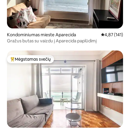
Kondominiumas mieste Aparecida
Vidutinis įverti
4,87 (141)
Gražus butas su vaizdu į Aparecida paplūdimį
Mėgstamas svečių
Svečių mėgstamiausias