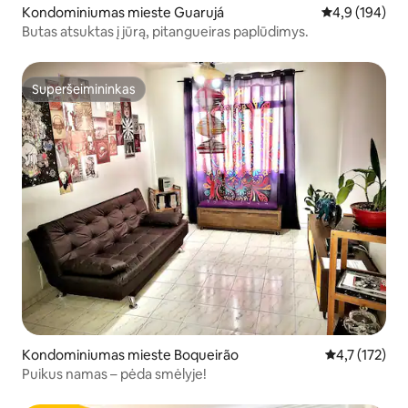
Kondominiumas mieste Guarujá
Vidutinis įvert
4,9 (194)
Butas atsuktas į jūrą, pitangueiras paplūdimys.
Superšeimininkas
Superšeimininkas
Kondominiumas mieste Boqueirão
Vidutinis įver
4,7 (172)
Puikus namas – pėda smėlyje!