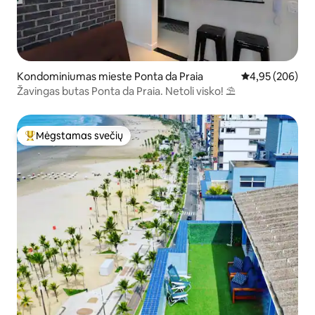
Kondominiumas mieste Ponta da Praia
Vidutinis įverti
4,95 (206)
Žavingas butas Ponta da Praia. Netoli visko! ⛱
Mėgstamas svečių
Svečių mėgstamiausias