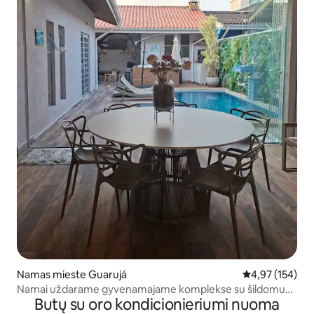
Namas mieste Guarujá
Vidutinis įverti
4,97 (154)
Namai uždarame gyvenamajame komplekse su šildomu
Butų su oro kondicionieriumi nuoma
baseinu.