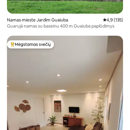
Namas mieste Jardim Guaiuba
Vidutinis įvert
4,9 (135)
Guarujá namas su baseinu 400 m Guaiuba paplūdimys
Mėgstamas svečių
Svečių mėgstamiausias