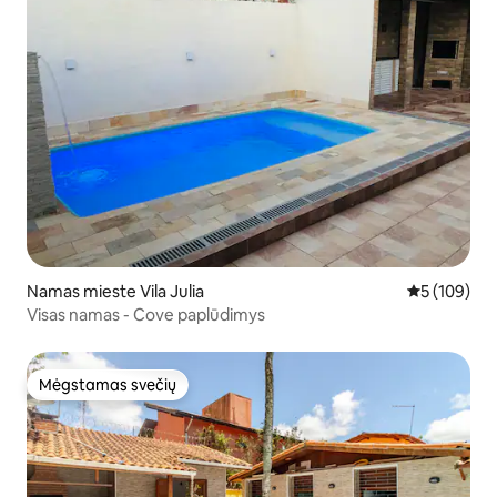
Namas mieste Vila Julia
Vidutinis įve
5 (109)
Visas namas - Cove paplūdimys
Mėgstamas svečių
Mėgstamas svečių