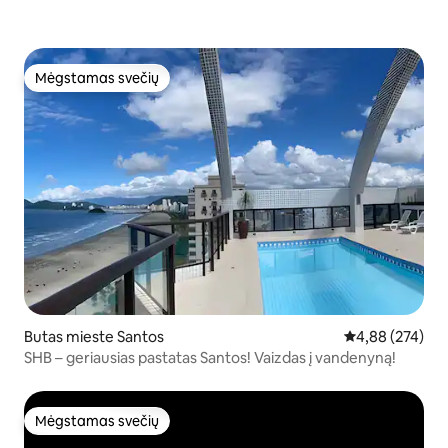
Mėgstamas svečių
Mėgstamas svečių
Butas mieste Santos
Vidutinis įverti
4,88 (274)
SHB – geriausias pastatas Santos! Vaizdas į vandenyną!
Mėgstamas svečių
Mėgstamas svečių