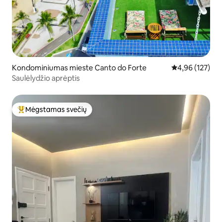
Kondominiumas mieste Canto do Forte
Vidutinis įverti
4,96 (127)
Saulėlydžio aprėptis
Mėgstamas svečių
Svečių mėgstamiausias