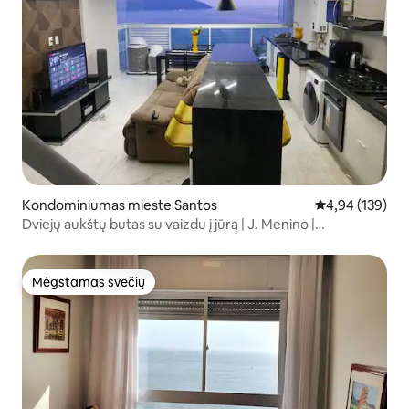
Kondominiumas mieste Santos
Vidutinis įverti
4,94 (139)
Dviejų aukštų butas su vaizdu į jūrą | J. Menino |
Paplūdimys ir garažas
Mėgstamas svečių
Mėgstamas svečių