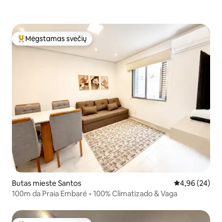
Mėgstamas svečių
Svečių mėgstamiausias
Butas mieste Santos
Vidutinis įvert
4,96 (24)
100m da Praia Embaré • 100% Climatizado & Vaga