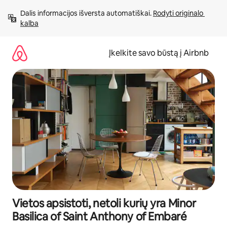
Pereiti
Dalis informacijos išversta automatiškai. 
Rodyti originalo 
prie
kalba
turinio
Įkelkite savo būstą į Airbnb
Vietos apsistoti, netoli kurių yra Minor
Basilica of Saint Anthony of Embaré