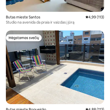
Butas mieste Santos
Vidutinis įverti
4,99 (113)
Studio na avenida da praia ir vaizdas į jūrą
Mėgstamas svečių
Mėgstamas svečių
Butas mieste Boqueirão
Vidutinis įverti
4,88 (113)