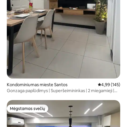
Kondominiumas mieste Santos
Vidutinis įverti
4,99 (145)
Gonzaga paplūdimys | Superšeimininkas | 2 miegamieji |
Oro kondicionierius
Mėgstamas svečių
Mėgstamas svečių