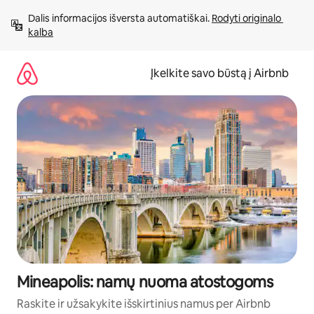
Pereiti
Dalis informacijos išversta automatiškai. 
Rodyti originalo 
prie
kalba
turinio
Įkelkite savo būstą į Airbnb
Mineapolis: namų nuoma atostogoms
Raskite ir užsakykite išskirtinius namus per Airbnb