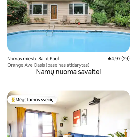
Namas mieste Saint Paul
Vidutinis įvert
4,97 (29)
Orange Ave Oasis (baseinas atidarytas)
Namų nuoma savaitei
Mėgstamas svečių
Svečių mėgstamiausias