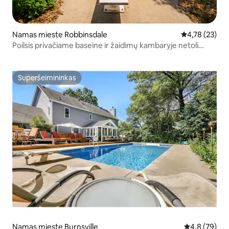
Namas mieste Robbinsdale
Vidutinis įvert
4,78 (23)
Poilsis privačiame baseine ir žaidimų kambaryje netoli
Crystal Lake
Superšeimininkas
Superšeimininkas
Namas mieste Burnsville
Vidutinis įver
4,8 (79)