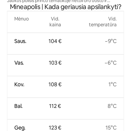
Jaukus poilsis princo tematikoje netoli oro uosto ir
Mineapolis | Kada geriausia apsilankyti?
prekybos centro
Mėnuo
Vid.
Vid.
kaina
temperatūra
Saus.
104 €
−9°C
Vas.
103 €
−6°C
Kov.
108 €
1°C
Bal.
112 €
8°C
Geg.
123 €
15°C