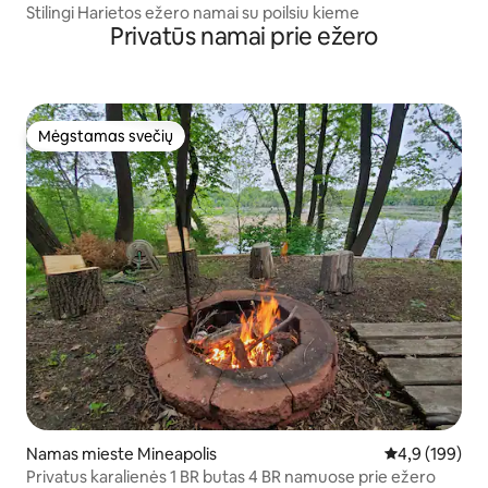
Stilingi Harietos ežero namai su poilsiu kieme
Privatūs namai prie ežero
Mėgstamas svečių
Mėgstamas svečių
Namas mieste Mineapolis
Vidutinis įvert
4,9 (199)
Privatus karalienės 1 BR butas 4 BR namuose prie ežero