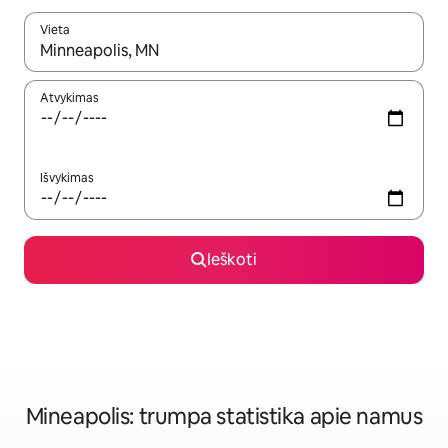
Vieta
Kai pasirodys paieškos rezultatai, juos naršyti galite naudodam
Atvykimas
Išvykimas
Ieškoti
Mineapolis: trumpa statistika apie namus