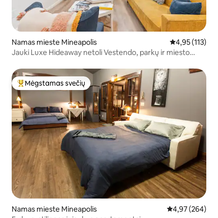
Namas mieste Mineapolis
Vidutinis įverti
4,95 (113)
Jauki Luxe Hideaway netoli Vestendo, parkų ir miesto
centro
Mėgstamas svečių
Svečių mėgstamiausias
Namas mieste Mineapolis
Vidutinis įverti
4,97 (264)