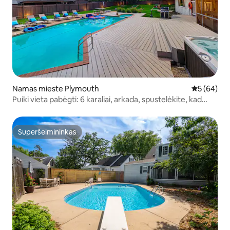
Namas mieste Plymouth
Vidutinis įv
5 (64)
Puiki vieta pabėgti: 6 karaliai, arkada, spustelėkite, kad
sužinotumėte daugiau!
Superšeimininkas
Superšeimininkas