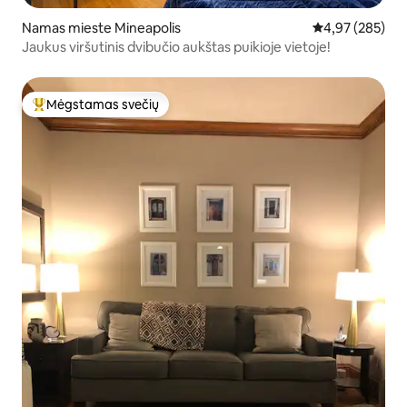
Namas mieste Mineapolis
Vidutinis įverti
4,97 (285)
Jaukus viršutinis dvibučio aukštas puikioje vietoje!
Mėgstamas svečių
Svečių mėgstamiausias