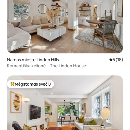
Namas mieste Linden Hills
Vidutinis į
5 (18)
Romantiška kelionė – The Linden House
Mėgstamas svečių
Svečių mėgstamiausias