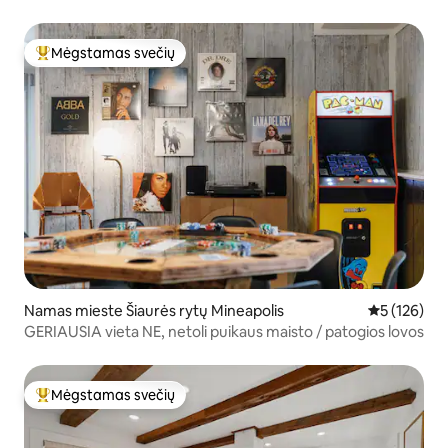
Mėgstamas svečių
Svečių mėgstamiausias
Namas mieste Šiaurės rytų Mineapolis
Vidutinis įve
5 (126)
GERIAUSIA vieta NE, netoli puikaus maisto / patogios lovos
Mėgstamas svečių
Svečių mėgstamiausias