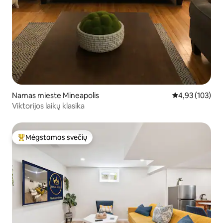
Namas mieste Mineapolis
Vidutinis įverti
4,93 (103)
Viktorijos laikų klasika
Mėgstamas svečių
Svečių mėgstamiausias