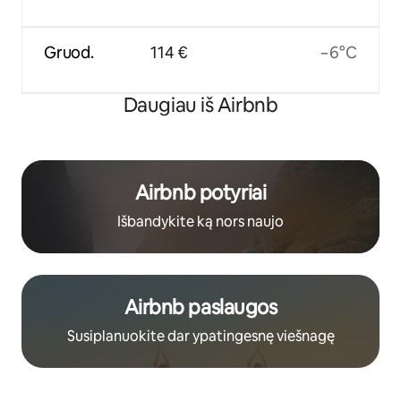
Gruod.
114 €
−6°C
Daugiau iš Airbnb
Airbnb potyriai
Išbandykite ką nors naujo
Airbnb paslaugos
Susiplanuokite dar ypatingesnę viešnagę