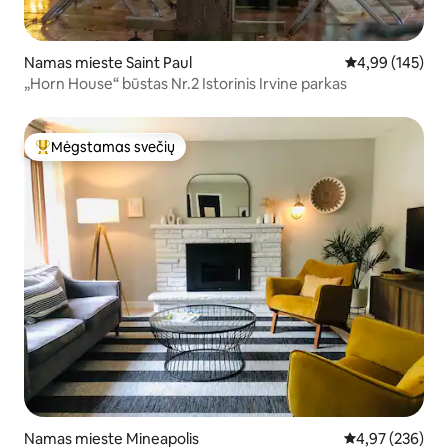
Namas mieste Saint Paul
Vidutinis įverti
4,99 (145)
„Horn House“ būstas Nr.2 Istorinis Irvine parkas
Mėgstamas svečių
Svečių mėgstamiausias
Namas mieste Mineapolis
Vidutinis įverti
4,97 (236)