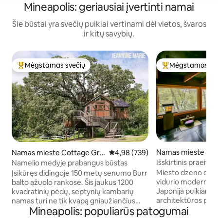
Mineapolis: geriausiai įvertinti namai
Šie būstai yra svečių puikiai vertinami dėl vietos, švaros
ir kitų savybių.
Mėgstamas svečių
Mėgstamas sv
Svečių mėgstamiausias
Svečių mėgstami
Namas mieste Sain
Namas mieste Cottage Gro
Vidutinis įvertinimas: 4,98 iš 5, a
4,98 (739)
ve
Išskirtinis praeito
Namelio medyje prabangus būstas
modernus būstas 
Miesto dzeno oazė
Įsikūręs didingoje 150 metų senumo Burr
vidurio moderni erd
balto ąžuolo rankose. Šis jaukus 1200
Japonija puikiame
kvadratinių pėdų, septynių kambarių
architektūros perl
namas turi ne tik kvapą gniaužiančius
Mineapolis: populiarūs patogumai
ojo dešimtmečio a
vaizdus, bet ir žavingų bei žavingų