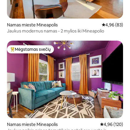
Namas mieste Mineapolis
Vidutinis įvert
4,96 (83)
Jaukus modernus namas - 2 mylios iki Mineapolio
Mėgstamas svečių
Svečių mėgstamiausias
Namas mieste Mineapolis
Vidutinis įverti
4,96 (120)