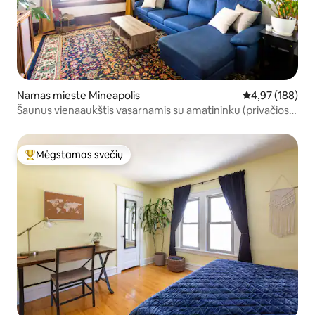
Namas mieste Mineapolis
Vidutinis įverti
4,97 (188)
Šaunus vienaaukštis vasarnamis su amatininku (privačios
durys + augintiniai)
Mėgstamas svečių
Svečių mėgstamiausias