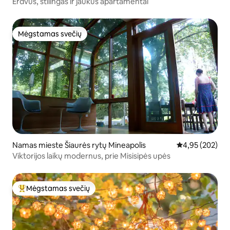
Erdvus, stilingas ir jaukus apartamentai
Mėgstamas svečių
Mėgstamas svečių
Namas mieste Šiaurės rytų Mineapolis
Vidutinis įverti
4,95 (202)
Viktorijos laikų modernus, prie Misisipės upės
Mėgstamas svečių
Svečių mėgstamiausias