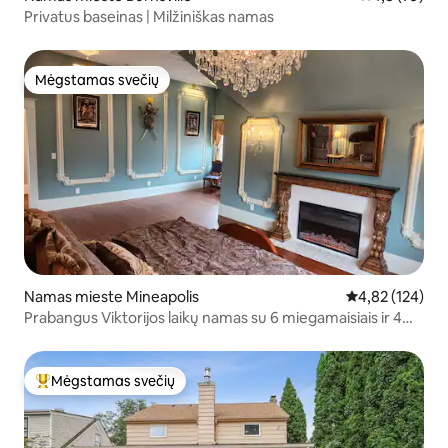
Privatus baseinas | Milžiniškas namas
Mėgstamas svečių
Mėgstamas svečių
Namas mieste Mineapolis
Vidutinis įverti
4,82 (124)
Prabangus Viktorijos laikų namas su 6 miegamaisiais ir 4
vonios kambariais – baseinas / sporto salė / pirtis /
sūkurinė vonia
Mėgstamas svečių
Svečių mėgstamiausias