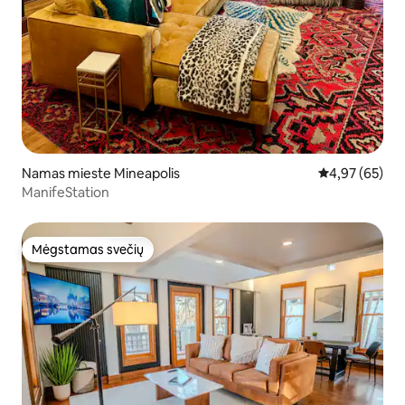
Namas mieste Mineapolis
Vidutinis įvert
4,97 (65)
ManifeStation
Mėgstamas svečių
Mėgstamas svečių