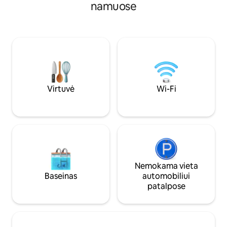
suprojektuotas p
staigmenų, kurios dera pasakoje.
namuose
poilsio namas su sa
Užlipkite 40 pėdų aukštyje į apžvalgos
apsuptas medžių ir
bokštą, kuriame jūsų laukia teleskopas,
Paprastas komforta
paruoštas nuskaityti naktinį dangų ir
sterilus, kupinas 
pamatykite dangaus panoramą - su
10 min. nuo Mpls cen
vaizdu į 500 akrų gamtos grožį šalia.
U of MN universit
Įlipkite į karštą, burbuliuojantį sūkurinės
draugiškas rajonas
vonios purkštukus arba šiltą lietaus dušo
galima pasiekti ma
glostymą ir atgaukite dvasią
parduotuvę, dova
nuramindami raumenis, atitirpindami
Virtuvė
Wi-Fi
parduotuvę, jogos s
visus dienos sunkumus. Pailsėkite
puikius restoranus
vienoje iš mūsų minkštų lovų. Ryte
apsistokite ant grindų šildomų grindų
(tokios jaukios žiemos metu).) Arba
mėgaukitės rytine kava vienoje iš keturių
lauko terasų. Nepamirškite išspręsti
namelio medyje paslapties, kuri laukia
jūsų atradimo medinėse sienose. Šį
Nemokama vieta
namelį medyje architektas sukūrė
Baseinas
automobiliui
galvojant apie tris šachmatus. Visur
patalpose
galima rasti meniškų architektūrinių
detalių. Krištolo sietynai su aukštomis
lubomis ir marmuro stalviršiais
elegantiškoje, visiškai įrengtoje virtuvėje.