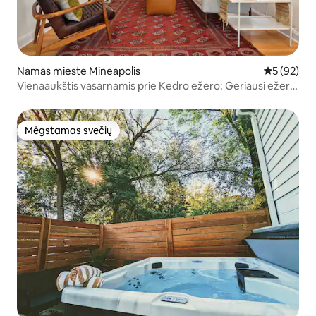
Namas mieste Mineapolis
Vidutinis įv
5 (92)
Vienaaukštis vasarnamis prie Kedro ežero: Geriausi ežerai
+ miestas + parkai
Mėgstamas svečių
Mėgstamas svečių