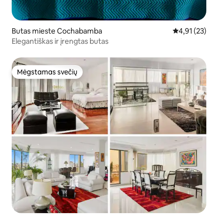
Butas mieste Cochabamba
Vidutinis įvert
4,91 (23)
Elegantiškas ir įrengtas butas
Mėgstamas svečių
Mėgstamas svečių