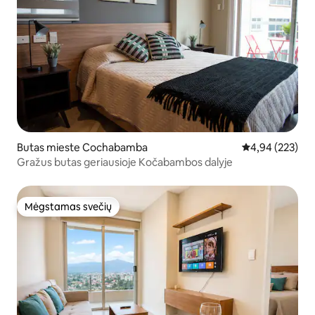
Butas mieste Cochabamba
Vidutinis įverti
4,94 (223)
Gražus butas geriausioje Kočabambos dalyje
Mėgstamas svečių
Mėgstamas svečių