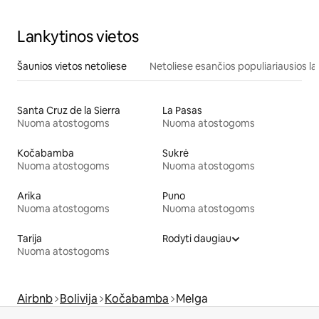
Lankytinos vietos
Šaunios vietos netoliese
Netoliese esančios populiariausios la
Santa Cruz de la Sierra
La Pasas
Nuoma atostogoms
Nuoma atostogoms
Kočabamba
Sukrė
Nuoma atostogoms
Nuoma atostogoms
Arika
Puno
Nuoma atostogoms
Nuoma atostogoms
Tarija
Rodyti daugiau
Nuoma atostogoms
Airbnb
Bolivija
Kočabamba
Melga