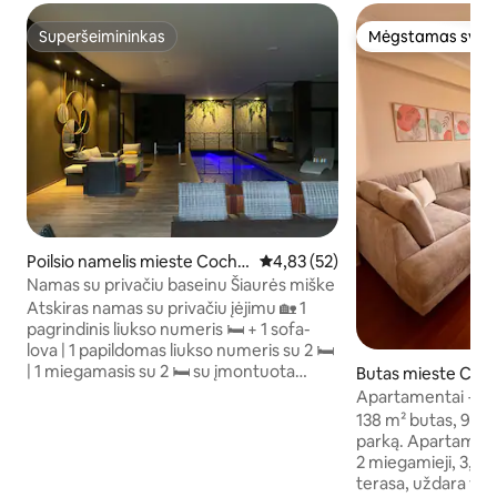
Superšeimininkas
Mėgstamas sveč
Superšeimininkas
Mėgstamas sveč
Poilsio namelis mieste Cocha
Vidutinis įvertinimas: 4,83 iš 5, 
4,83 (52)
bamba
Namas su privačiu baseinu Šiaurės miške
Atskiras namas su privačiu įėjimu 🏡 1
pagrindinis liukso numeris 🛏️ + 1 sofa-
lova | 1 papildomas liukso numeris su 2 🛏️
| 1 miegamasis su 2 🛏️ su įmontuota
Butas mieste Co
spinta 👗 + 1 sofa-lova Amerikietiška
Apartamentai + 2 m
virtuvė 🍳 | Didelė svetainė 🛋️ Skalbykla
Terasa · Linkolno 
138 m² butas, 9 auk
🧺 | Privati terasa 🌳 Šildomas baseinas 🏊‍♀️
parką. Apartament
su saulės kolektoriais | 2 išskirtinės
2 miegamieji, 3,5 v
automobilių stovėjimo aikštelės 🚗🚗 3
terasa, uždara vir