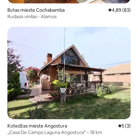
Butas mieste Cochabamba
Vidutinis įvert
4,89 (83)
Rudasis vinilas - Alamos
Kotedžas mieste Angostura
Vidutinis 
5 (3)
„Casa De Campo Laguna Angostura“ – 18 km