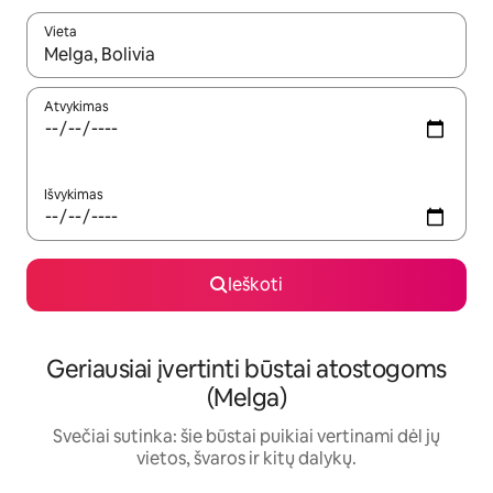
Vieta
Kai pasirodys paieškos rezultatai, juos naršyti galite naudodam
Atvykimas
Išvykimas
Ieškoti
Geriausiai įvertinti būstai atostogoms
(Melga)
Svečiai sutinka: šie būstai puikiai vertinami dėl jų
vietos, švaros ir kitų dalykų.