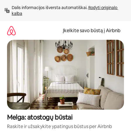
Pereiti
Dalis informacijos išversta automatiškai. 
Rodyti originalo 
prie
kalba
turinio
Įkelkite savo būstą į Airbnb
Melga: atostogų būstai
Raskite ir užsakykite ypatingus būstus per Airbnb