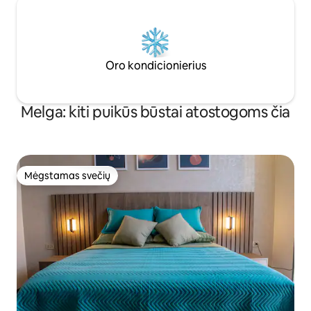
Oro kondicionierius
Melga: kiti puikūs būstai atostogoms čia
Mėgstamas svečių
Mėgstamas svečių