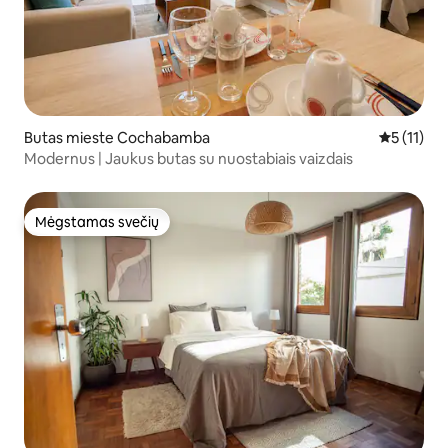
Butas mieste Cochabamba
Vidutinis į
5 (11)
Modernus | Jaukus butas su nuostabiais vaizdais
Mėgstamas svečių
Mėgstamas svečių