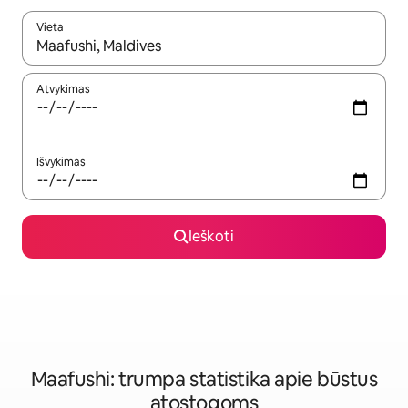
Vieta
Kai pasirodys paieškos rezultatai, juos naršyti galite naudodam
Atvykimas
Išvykimas
Ieškoti
Maafushi: trumpa statistika apie būstus
atostogoms