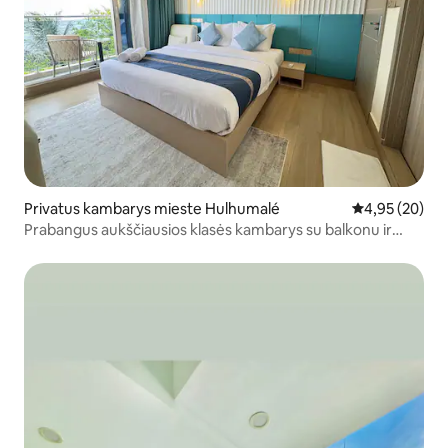
Privatus kambarys mieste Hulhumalé
Vidutinis įvert
4,95 (20)
Prabangus aukščiausios klasės kambarys su balkonu ir
vaizdu į vandenyną