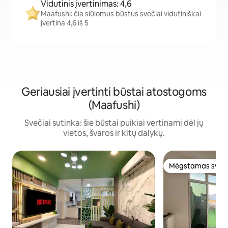
Vidutinis įvertinimas: 4,6
Maafushi: čia siūlomus būstus svečiai vidutiniškai
įvertina 4,6 iš 5
Geriausiai įvertinti būstai atostogoms
(Maafushi)
Svečiai sutinka: šie būstai puikiai vertinami dėl jų
vietos, švaros ir kitų dalykų.
Mėgstamas sveč
Mėgstamas sveč