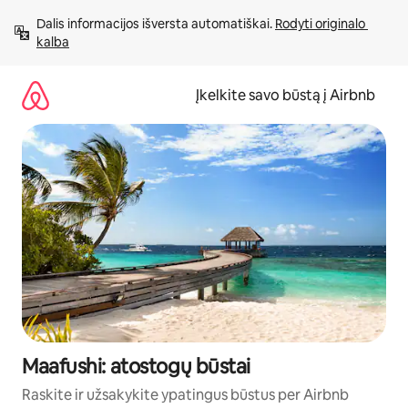
Pereiti
Dalis informacijos išversta automatiškai. 
Rodyti originalo 
prie
kalba
turinio
Įkelkite savo būstą į Airbnb
Maafushi: atostogų būstai
Raskite ir užsakykite ypatingus būstus per Airbnb