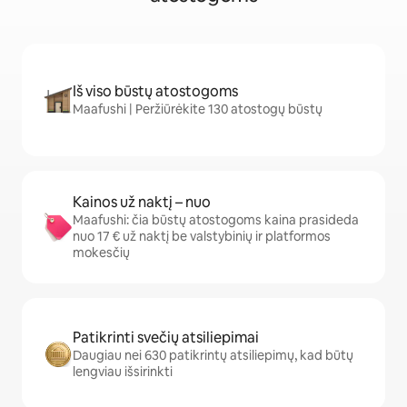
Iš viso būstų atostogoms
Maafushi | Peržiūrėkite 130 atostogų būstų
Kainos už naktį – nuo
Maafushi: čia būstų atostogoms kaina prasideda
nuo 17 € už naktį be valstybinių ir platformos
mokesčių
Patikrinti svečių atsiliepimai
Daugiau nei 630 patikrintų atsiliepimų, kad būtų
lengviau išsirinkti