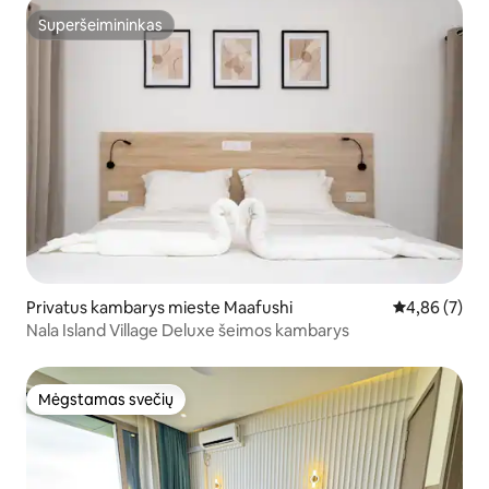
Superšeimininkas
Superšeimininkas
Privatus kambarys mieste Maafushi
Vidutinis įver
4,86 (7)
Nala Island Village Deluxe šeimos kambarys
Mėgstamas svečių
Mėgstamas svečių