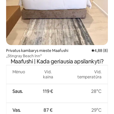
Privatus kambarys mieste Maafushi
Vidutinis įver
4,88 (8)
„Stingray Beach Inn“
Maafushi | Kada geriausia apsilankyti?
Mėnuo
Vid.
Vid.
kaina
temperatūra
Saus.
119 €
28°C
Vas.
87 €
29°C