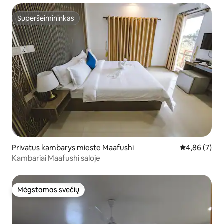
Superšeimininkas
Superšeimininkas
Privatus kambarys mieste Maafushi
Vidutinis įver
4,86 (7)
Kambariai Maafushi saloje
Mėgstamas svečių
Mėgstamas svečių