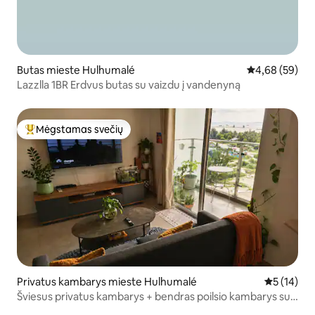
Butas mieste Hulhumalé
Vidutinis įvert
4,68 (59)
Lazzlla 1BR Erdvus butas su vaizdu į vandenyną
Mėgstamas svečių
Svečių mėgstamiausias
Privatus kambarys mieste Hulhumalé
Vidutinis į
5 (14)
Šviesus privatus kambarys + bendras poilsio kambarys su
vaizdu į vandenyną