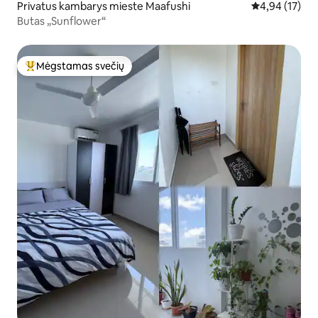
Privatus kambarys mieste Maafushi
Vidutinis įvert
4,94 (17)
Butas „Sunflower“
Mėgstamas svečių
Svečių mėgstamiausias