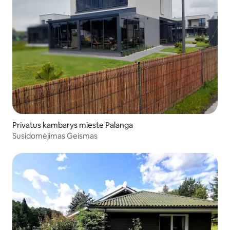
Privatus kambarys mieste Palanga
Susidomėjimas Geismas