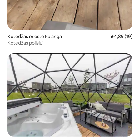
Kotedžas mieste Palanga
Vidutinis įvert
4,89 (19)
Kotedžas poilsiui