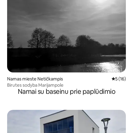
Namas mieste Netičkampis
Vidutinis į
5 (16)
Birutes sodyba Marijampole
Namai su baseinu prie paplūdimio