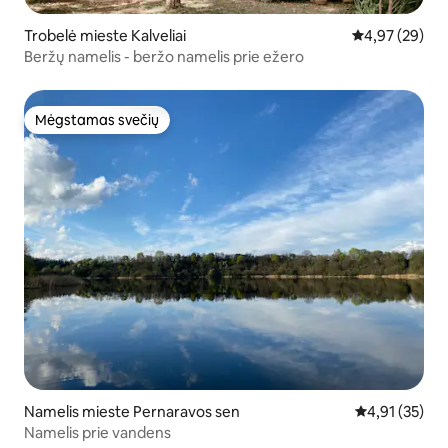
Trobelė mieste Kalveliai
Vidutinis įvert
4,97 (29)
Beržų namelis - beržo namelis prie ežero
Mėgstamas svečių
Mėgstamas svečių
Namelis mieste Pernaravos sen
Vidutinis įvert
4,91 (35)
Namelis prie vandens