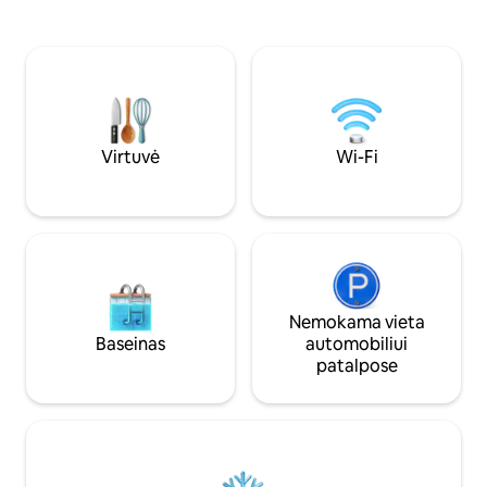
pramogų vaikams. 
amber sand beach. ​Sleeping:
aptverta teritori
Queen/King size bed + double sofa bed .
automobilio parka
Fully equipped kitchen, air conditioning,
statybos name įsi
TV, ​Free parking, fenced area. ​BBQ/Grill
apartamentuose ve
area, table tennis, Children's playground.​
nuotoliu.
500m- store, cozy cafes, and
restaurants
Virtuvė
Wi-Fi
Nemokama vieta
Baseinas
automobiliui
patalpose