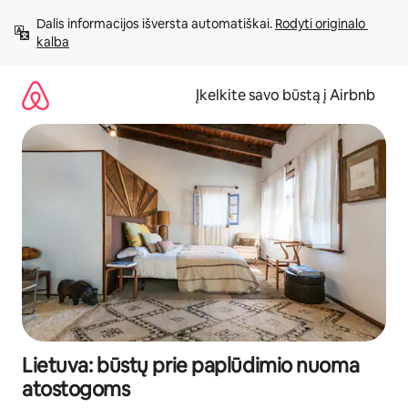
Pereiti
Dalis informacijos išversta automatiškai. 
Rodyti originalo 
prie
kalba
turinio
Įkelkite savo būstą į Airbnb
Lietuva: būstų prie paplūdimio nuoma
atostogoms