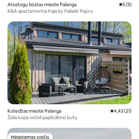
Atostogų būstas mieste Palanga
Vidutinis 
5 (5)
K&A apartamentai Kaja by Pailsėk Pajūry
Kotedžas mieste Palanga
Vidutinis įvert
4,43 (21)
Žalia kopa netoli paplūdimio butų
Mėgstamas svečių