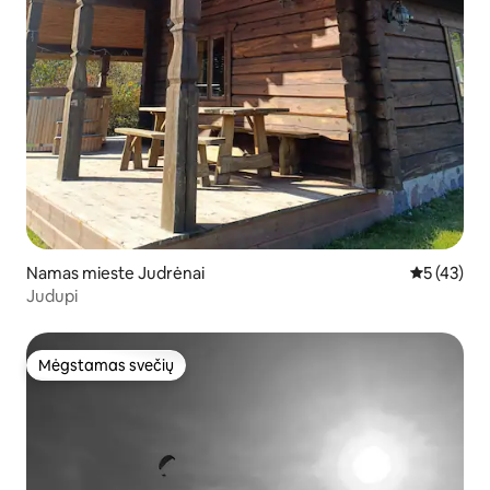
Namas mieste Judrėnai
Vidutinis į
5 (43)
Judupi
Mėgstamas svečių
Mėgstamas svečių