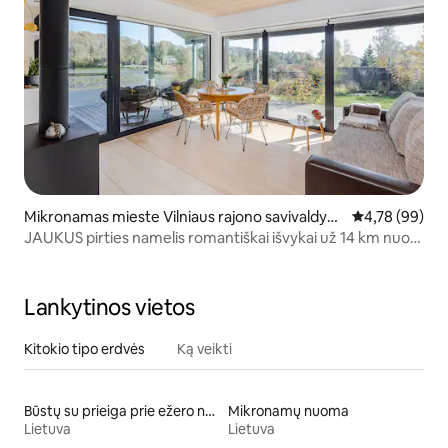
Mikronamas mieste Vilniaus rajono savivaldyb
Vidutinis įvert
4,78 (99)
ė
JAUKUS pirties namelis romantiškai išvykai už 14 km nuo
Vilniaus
Lankytinos vietos
Kitokio tipo erdvės
Ką veikti
Būstų su prieiga prie ežero nuoma
Mikronamų nuoma
Lietuva
Lietuva