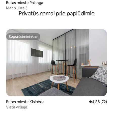
Butas mieste Palanga
Mano Jūra 3
Privatūs namai prie paplūdimio
Superšeimininkas
Superšeimininkas
Butas mieste Klaipėda
Vidutinis įvert
4,85 (72)
Vieta viršuje