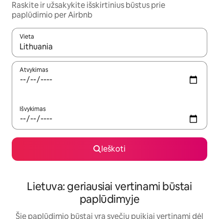
Raskite ir užsakykite išskirtinius būstus prie
paplūdimio per Airbnb
Vieta
Kai pasirodys paieškos rezultatai, juos naršyti galite naudodam
Atvykimas
Išvykimas
Ieškoti
Lietuva: geriausiai vertinami būstai
paplūdimyje
Šie paplūdimio būstai yra svečių puikiai vertinami dėl