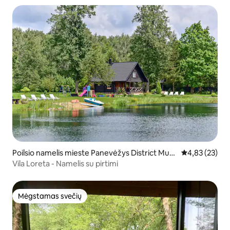
Poilsio namelis mieste Panevėžys District Muni
Vidutinis įvert
4,83 (23)
cipality
Vila Loreta - Namelis su pirtimi
Mėgstamas svečių
Mėgstamas svečių