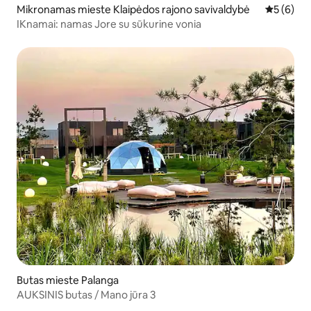
Mikronamas mieste Klaipėdos rajono savivaldybė
Vidutinis 
5 (6)
IKnamai: namas Jore su sūkurine vonia
Butas mieste Palanga
AUKSINIS butas / Mano jūra 3