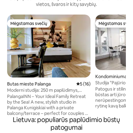
vietos, švaros ir kitų savybių.
Mėgstamas svečių
Mėgstamas sveč
Mėgstamas svečių
Mėgstamas sveč
Kondominiumas mi
Studija "Pajūrio 
Butas mieste Palanga
Vidutinis įvertinimas: 5 iš 5, 
5 (16)
kopose"
Patogus ir stilingas
Moderni studija: 250 m paplūdimys,
būstas arti jūros -
terasa ir nemokama automobilių
PalangaINN – Your Ideal Family Retreat
nerūpestingoms a
stovėjimo aikštelė
by the Sea! ​A new, stylish studio in
rytinę kavą balkon
Palanga Kunigiskiai with a private
ošimo, nes iki jos t
balcony/terrace – perfect for couples or
Šventosios centrą 
Lietuva: populiarūs paplūdimio būstų
small families. Our soundproof
Sezono metu netol
apartments ensure a quiet and safe stay
patogumai
parduotuvių, dvir
for everyone. Just 250m to Palanga's