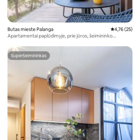
Butas mieste Palanga
Vidutinis įvert
4,76 (25)
Apartamentai paplūdimyje, prie jūros, šeimininko
pagalbininko nuotr.
Superšeimininkas
Superšeimininkas