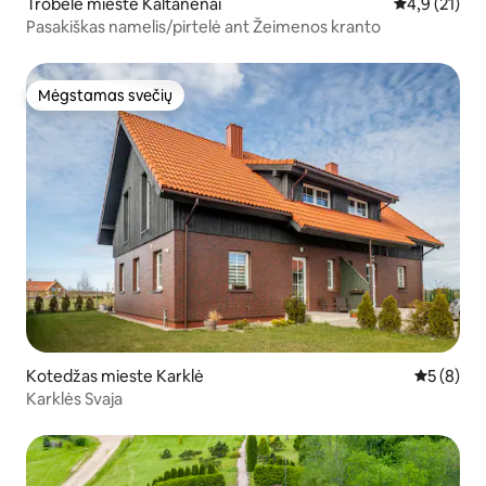
Trobelė mieste Kaltanėnai
Vidutinis įve
4,9 (21)
Pasakiškas namelis/pirtelė ant Žeimenos kranto
Mėgstamas svečių
Mėgstamas svečių
Kotedžas mieste Karklė
Vidutinis 
5 (8)
Karklės Svaja