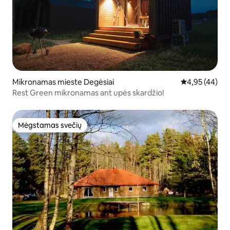
Mikronamas mieste Degėsiai
Vidutinis įvert
4,95 (44)
Rest Green mikronamas ant upės skardžio!
Mėgstamas svečių
Mėgstamas svečių