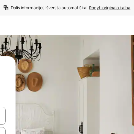
Dalis informacijos išversta automatiškai. 
Rodyti originalo kalba
alite naudodami rodykles aukštyn ir žemyn arba liesdami ir braukdami p