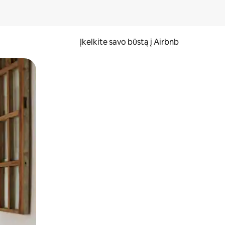
Įkelkite savo būstą į Airbnb
er ekraną.