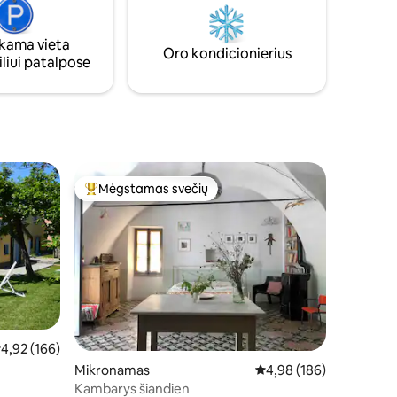
vaizdas.
ieniams
ama vieta
s.
Oro kondicionierius
liui patalpose
Mėgstamas svečių
Svečių mėgstamiausias
idutinis įvertinimas: 4,92 iš 5, atsiliepimų: 166
4,92 (166)
Mikronamas
Vidutinis įvertinimas: 4,
4,98 (186)
Kambarys šiandien