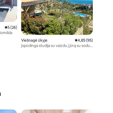
Vidutinis įvertinimas: 5 iš 5, atsiliepimų: 26
5 (26)
 Romilda
Viešnagė ūkyje
Vidutinis įvertinimas: 4
4,85 (95)
Įspūdinga studija su vaizdu į jūrą su sodu
ir baseinu
a