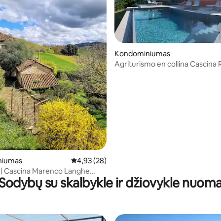
Kondominiumas
Agriturismo en collina Cascina
98 iš 5, atsiliepimų: 99
niumas
Vidutinis įvertinimas: 4,93 iš 5, atsiliepimų: 28
4,93 (28)
 | Cascina Marenco Langhe
Sodybų su skalbykle ir džiovykle nuom
House