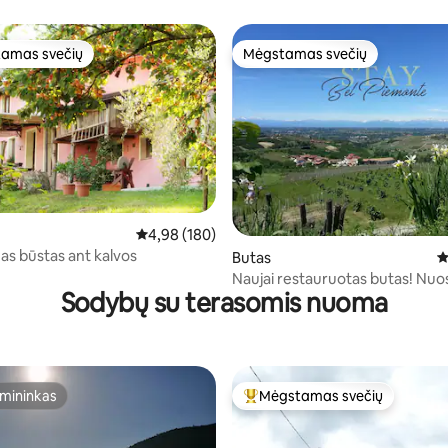
amas svečių
Mėgstamas svečių
mėgstamiausias
Mėgstamas svečių
5 iš 5, atsiliepimų: 307
Vidutinis įvertinimas: 4,98 iš 5, atsiliepimų: 180
4,98 (180)
as būstas ant kalvos
Butas
V
Naujai restauruotas butas! Nuo
Sodybų su terasomis nuoma
vaizdai.
mininkas
Mėgstamas svečių
mininkas
Svečių mėgstamiausias