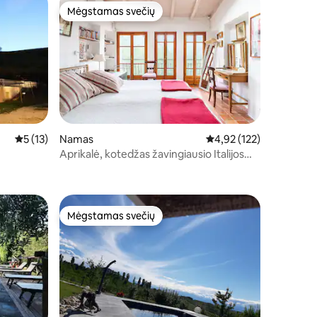
Mėgstamas svečių
Mėgstamas svečių
Vidutinis įvertinimas: 5 iš 5, atsiliepimų: 13
5 (13)
Namas
Vidutinis įvertinimas: 4,
4,92 (122)
Aprikalė, kotedžas žavingiausio Italijos
miesto viduryje
Mėgstamas svečių
Mėgstamas svečių