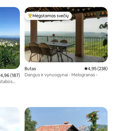
Mėgstamas svečių
Svečių mėgstamiausias
Butas
Vidutinis įvertinimas: 4,
4,95 (238)
Dangus ir vynuogynai - Melogranas -
idutinis įvertinimas: 4,96 iš 5, atsiliepimų: 187
4,96 (187)
stabūs