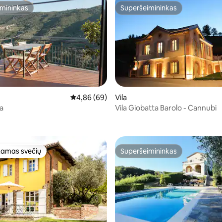
mininkas
Superšeimininkas
mininkas
Superšeimininkas
Vidutinis įvertinimas: 4,86 iš 5, atsiliepimų: 69
4,86 (69)
Vila
a
Vila Giobatta Barolo - Cannubi
85 iš 5, atsiliepimų: 67
amas svečių
Superšeimininkas
mėgstamiausias
Superšeimininkas