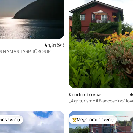
s: 5 iš 5, atsiliepimų: 7
Vidutinis įvertinimas: 4,81 iš 5, atsiliepimų: 91
4,81 (91)
S NAMAS TARP JŪROS IR
OS KALVŲ
Kondominiumas
V
„Agriturismo il Biancospino“ lov
as svečių
Mėgstamas svečių
as svečių
Svečių mėgstamiausias