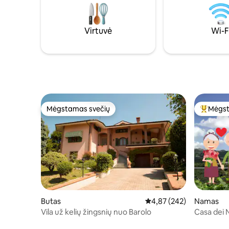
modificano con l’alternarsi delle stagioni.
letto è pr
Nelle immediate vicinanze, fra gli a
Addorment
del mare.
Virtuvė
Wi-F
Mėgstamas svečių
Mėgst
Mėgstamas svečių
Svečių 
Butas
Vidutinis įvertinimas: 4,8
4,87 (242)
Namas
Vila už kelių žingsnių nuo Barolo
Casa dei 