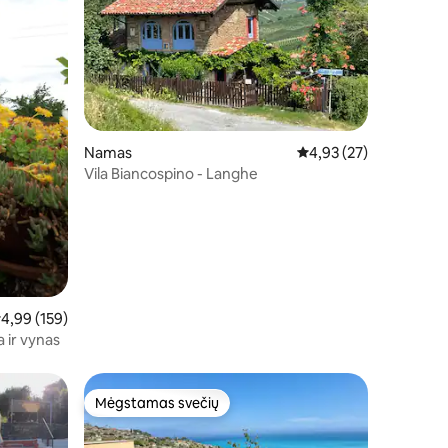
Namas
Vidutinis įvertinimas: 4
4,93 (27)
Vila Biancospino - Langhe
idutinis įvertinimas: 4,99 iš 5, atsiliepimų: 159
4,99 (159)
a ir vynas
Mėgstamas svečių
Mėgstamas svečių