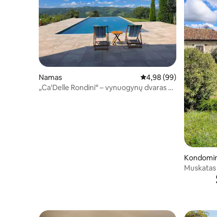
Namas
Vidutinis įvertinimas: 4,
4,98 (99)
„Ca'Delle Rondini“ – vynuogynų dvaras su
panorama
Kondomi
Muskatas
Country 