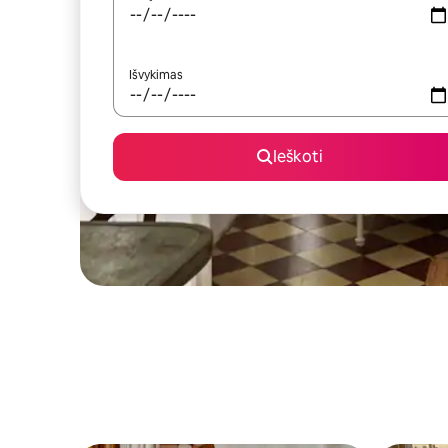
Išvykimas
Ieškoti