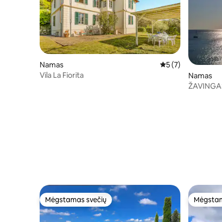
Namas
Vidutinis įvertinima
5 (7)
Vila La Fiorita
Namas
ŽAVINGA
LIGŪRIJ
Mėgstamas svečių
Mėgstam
Mėgstamas svečių
Mėgstam