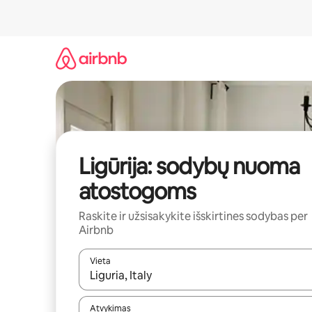
Pereiti
prie
turinio
Ligūrija: sodybų nuoma
atostogoms
Raskite ir užsisakykite išskirtines sodybas per
Airbnb
Vieta
Kai pasirodys paieškos rezultatai, juos naršyti g
Atvykimas