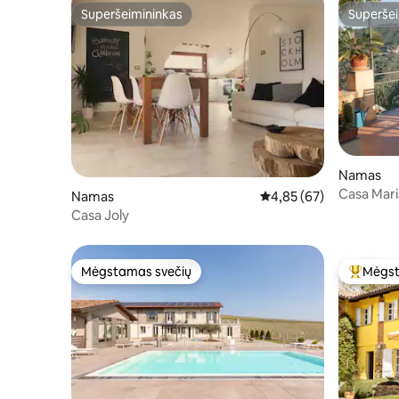
Superšeimininkas
Superšei
Superšeimininkas
Superšei
Namas
Casa Mari
Namas
Vidutinis įvertinimas: 4,
4,85 (67)
Casa Joly
Mėgstamas svečių
Mėgst
Mėgstamas svečių
Svečių 