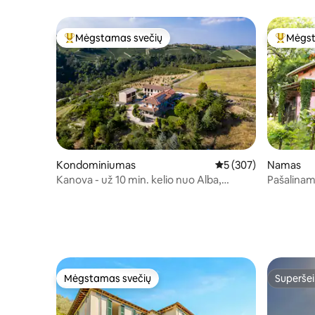
Mėgstamas svečių
Mėgst
Svečių mėgstamiausias
Svečių 
Kondominiumas
Vidutinis įvertinimas: 
5 (307)
Namas
Kanova - už 10 min. kelio nuo Alba,
Pašalinam
žalumos apsuptas sodybos
Mėgstamas svečių
Superšei
Mėgstamas svečių
Superšei