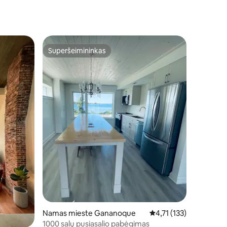
Superšeimininkas
Superšeimininkas
Namas mieste Gananoque
Vidutinis įvertinimas: 4,
4,71 (133)
1000 salų pusiasalio pabėgimas