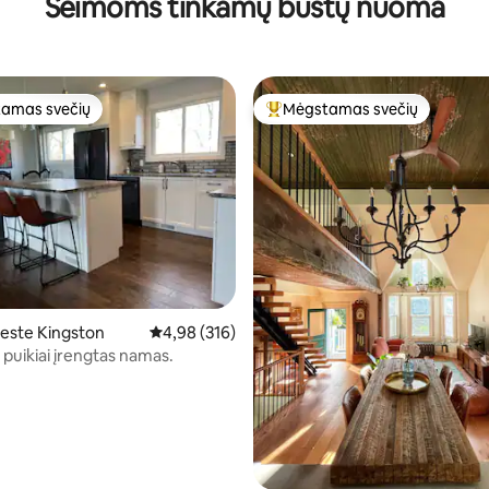
Šeimoms tinkamų būstų nuoma
Cottages on James
amas svečių
Mėgstamas svečių
mėgstamiausias
Svečių mėgstamiausias
4 iš 5, atsiliepimų: 161
este Kingston
Vidutinis įvertinimas: 4,98 iš 5, atsiliepimų: 316
4,98 (316)
r puikiai įrengtas namas.