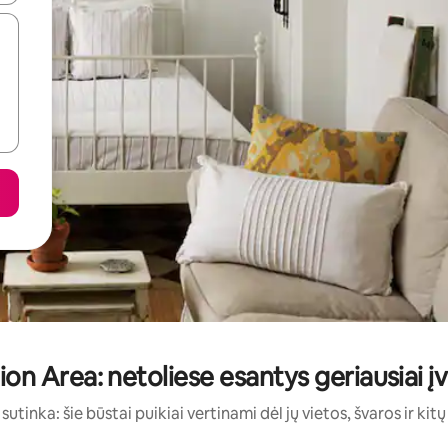
n Area: netoliese esantys geriausiai į
sutinka: šie būstai puikiai vertinami dėl jų vietos, švaros ir kit