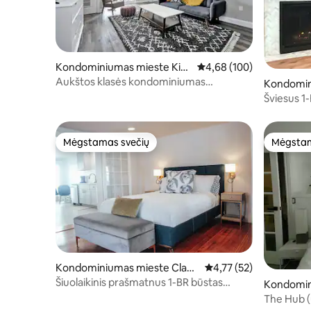
Kondominiumas mieste Kin
Vidutinis įvertinimas: 4,6
4,68 (100)
gston
Aukštos klasės kondominiumas
Kondomin
Kingstono centre netoli RMC/Kvinso
on
Šviesus 1
Džeimso
Mėgstamas svečių
Mėgstam
Mėgstamas svečių
Mėgstam
Kondominiumas mieste Clayt
Vidutinis įvertinimas: 4
4,77 (52)
on
Šiuolaikinis prašmatnus 1-BR būstas
Kondomin
kotedžuose ant Džeimso
e Edward
The Hub (