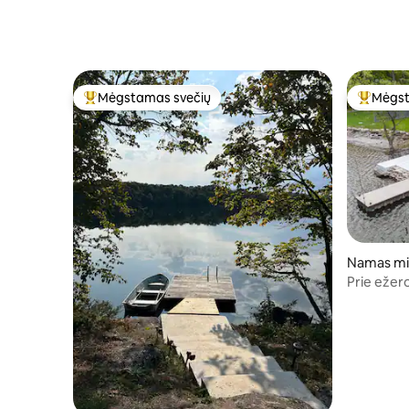
Mėgstamas svečių
Mėgst
Svečių mėgstamiausias
Svečių 
Namas mi
Prie ežero