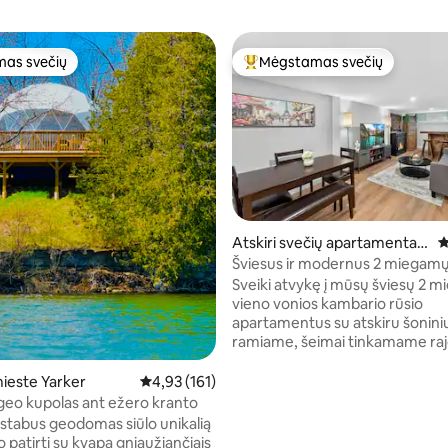
as svečių
Mėgstamas svečių
as svečių
Svečių mėgstamiausias
Atskiri svečių apartamentai
V
mieste Kingston
Šviesus ir modernus 2 miegamų
6 iš 5, atsiliepimų: 146
apartamentas | Kaimiškas baras 
Sveiki atvykę į mūsų šviesų 2 
automobilių stovėjimo aikštelė
vieno vonios kambario rūsio
apartamentus su atskiru šoniniu
ramiame, šeimai tinkamame ra
ramiame akligatvyje. Atsipalaid
svetainėje, kurioje yra kaimiška
ieste Yarker
Vidutinis įvertinimas: 4,93 iš 5, atsiliepimų: 161
4,93 (161)
Daniels stiliaus baras, elektrinis 
eo kupolas ant ežero kranto
Roku išmanusis televizorius. M
tabus geodomas siūlo unikalią
visa virtuve, skalbiniais ir specialiu biuro
 patirtį su kvapą gniaužiančiais