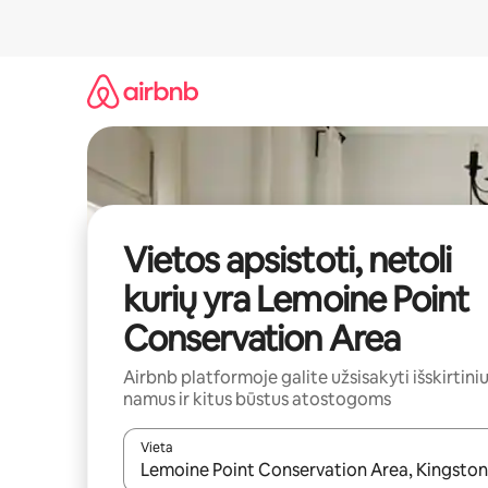
Pereiti
prie
turinio
Vietos apsistoti, netoli
kurių yra Lemoine Point
Conservation Area
Airbnb platformoje galite užsisakyti išskirtini
namus ir kitus būstus atostogoms
Vieta
Kai pasirodys paieškos rezultatai, juos naršyti g