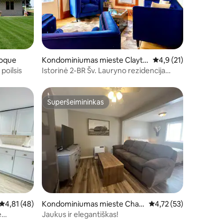
9
oque
Kondominiumas mieste Clayto
Vidutinis įvertinimas: 
4,9 (21)
n
poilsis
Istorinė 2-BR Šv. Lauryno rezidencija
Dygert
Superšeimininkas
Superšeimininkas
Vidutinis įvertinimas: 4,81 iš 5, atsiliepimų: 48
4,81 (48)
Kondominiumas mieste Chau
Vidutinis įvertinimas: 4
4,72 (53)
mont
e
Jaukus ir elegantiškas!