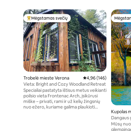
Mėgstamas svečių
Mėgstam
Svečių mėgstamiausias
Mėgstam
Trobelė mieste Verona
Vidutinis įvertinimas: 4,9
4,96 (146)
Vieta: Bright and Cozy Woodland Retreat
Specialiai pastatyta ištisus metus veikianti
poilsio vieta Frontenac Arch, įsikūrusi
miške – privati, rami ir už kelių žingsnių
nuo ežero, kuriame galima plaukioti
Kupolas m
baidarėmis ar irklentėmis.
Dangaus g
Atsipalaiduokite ant terasos po
žvaigždėmis arba pasinerkite į sūkurinę
Mūsų nuos
vonią po nuotykių kupinos dienos.
glempingo