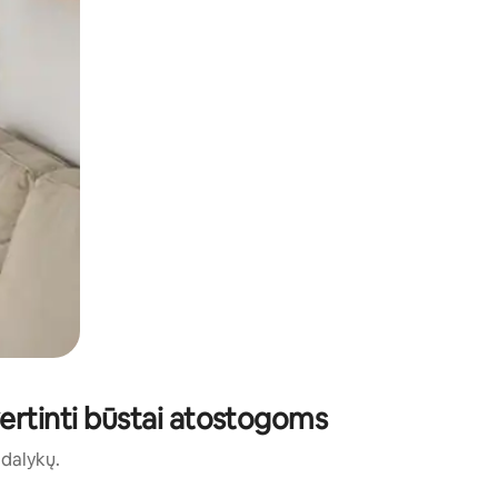
vertinti būstai atostogoms
ų dalykų.