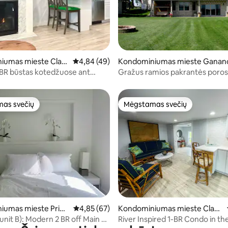
8 iš 5, atsiliepimų: 100
iumas mieste Clayt
Vidutinis įvertinimas: 4,84 iš 5, atsiliepimų: 4
4,84 (49)
Kondominiumas mieste Ganan
-BR būstas kotedžuose ant
Gražus ramios pakrantės poros 
as svečių
Mėgstamas svečių
as svečių
Mėgstamas svečių
,77 iš 5, atsiliepimų: 52
iumas mieste Princ
Vidutinis įvertinimas: 4,85 iš 5, atsiliepimų: 67
4,85 (67)
Kondominiumas mieste Clayt
on
unit B): Modern 2 BR off Main St
River Inspired 1-BR Condo in th