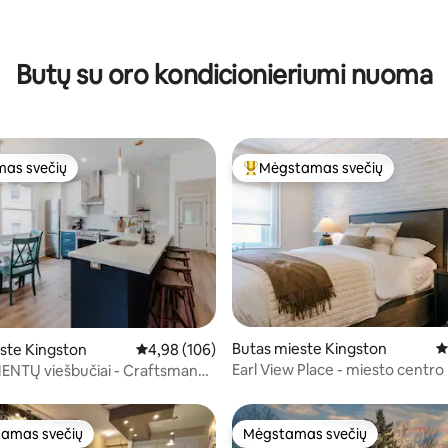
8 iš 5, atsiliepimų: 146
Butų su oro kondicionieriumi nuoma
as svečių
Mėgstamas svečių
as svečių
Svečių mėgstamiausias
8 iš 5, atsiliepimų: 226
Butas mieste Kingston
V
ste Kingston
Vidutinis įvertinimas: 4,98 iš 5, atsiliepimų: 106
4,98 (106)
Earl View Place - miesto centro 
NTŲ viešbučiai - Craftsman
2 miegamasis)
amas svečių
Mėgstamas svečių
mėgstamiausias
Mėgstamas svečių