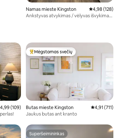
Namas mieste Kingston
Vidutinis įvertinimas: 4,
4,98 (128)
Ankstyvas atvykimas / vėlyvas išvykimas:
„The Cottage on Vine“
Mėgstamas svečių
Svečių mėgstamiausias
idutinis įvertinimas: 4,99 iš 5, atsiliepimų: 109
4,99 (109)
Butas mieste Kingston
Vidutinis įvertinimas: 4,
4,91 (711)
perlas!
Jaukus butas ant kranto
Superšeimininkas
Superšeimininkas