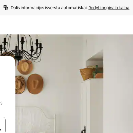
Dalis informacijos išversta automatiškai. 
Rodyti originalo kalba
us
alite naudodami rodykles aukštyn ir žemyn arba liesdami ir braukdami p