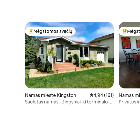
Picton
Mėgstamas svečių
Mėgst
Svečių mėgstamiausias
Svečių 
Namas mieste Kingston
Vidutinis įvertinimas: 4,9
4,94 (161)
Namas mi
Saulėtas namas - žingsniai iki terminalo -
Privatus i
puiki vertė