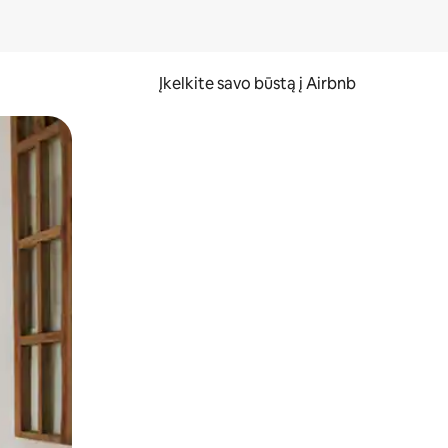
Įkelkite savo būstą į Airbnb
er ekraną.