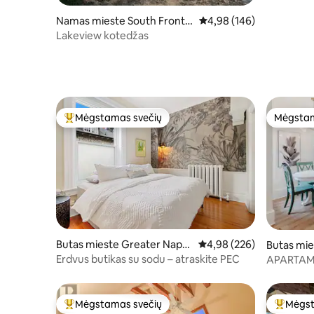
Namas mieste South Fronte
Vidutinis įvertinimas: 4,9
4,98 (146)
nac
Lakeview kotedžas
Mėgstamas svečių
Mėgstam
Svečių mėgstamiausias
Mėgstam
Butas mieste Greater Napa
Vidutinis įvertinimas: 4,9
4,98 (226)
Butas mie
nee
Erdvus butikas su sodu – atraskite PEC
APARTAME
House 2 (
Mėgstamas svečių
Mėgst
Svečių mėgstamiausias
Svečių 