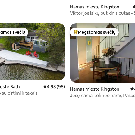
Namas mieste Kingston
V
Viktorijos laikų butikinis butas - 
nuo Ežero pakrantės!
amas svečių
Mėgstamas svečių
mėgstamiausias
Svečių mėgstamiausias
este Bath
Vidutinis įvertinimas: 4,93 iš 5, atsiliepimų: 98
4,93 (98)
Namas mieste Kingston
Vi
 su pirtimi ir takais
Jūsų namai tol