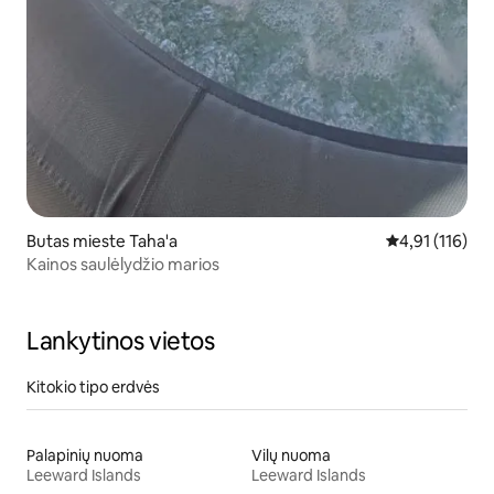
Butas mieste Taha'a
Vidutinis įverti
4,91 (116)
Kainos saulėlydžio marios
Lankytinos vietos
Kitokio tipo erdvės
Palapinių nuoma
Vilų nuoma
Leeward Islands
Leeward Islands