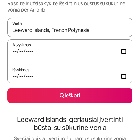
Raskite ir užsisakykite išskirtinius būstus su sūkurine
vonia per Airbnb
Vieta
Kai pasirodys paieškos rezultatai, juos naršyti galite naudodam
Atvykimas
Išvykimas
Ieškoti
Leeward Islands: geriausiai įvertinti
būstai su sūkurine vonia
Svečiai puikiai įvertino šių namų su sūkurine vonia