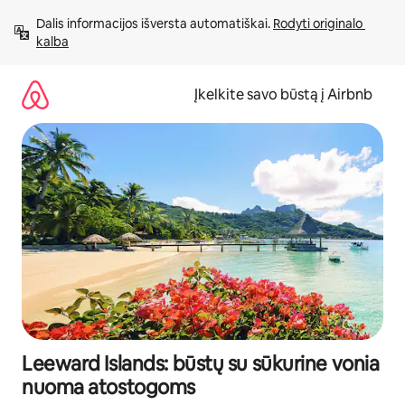
Pereiti
Dalis informacijos išversta automatiškai. 
Rodyti originalo 
prie
kalba
turinio
Įkelkite savo būstą į Airbnb
Leeward Islands: būstų su sūkurine vonia
nuoma atostogoms