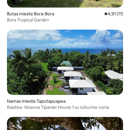
Butas mieste Bora-Bora
Vidutinis įver
4,91 (11)
Bora Tropical Garden
Namas mieste Taputapuapea
Raiatea- Noanoa Tipanier House 1 su sūkurine vonia