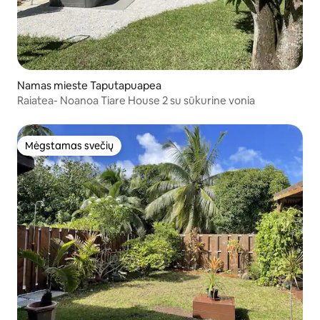
Namas mieste Taputapuapea
Raiatea- Noanoa Tiare House 2 su sūkurine vonia
Mėgstamas svečių
Mėgstamas svečių