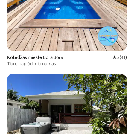
Kotedžas mieste Bora Bora
Vidutinis į
5 (41)
Tiare paplūdimio namas