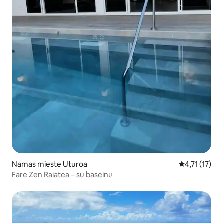
Namas mieste Uturoa
Vidutinis įver
4,71 (17)
Fare Zen Raiatea – su baseinu