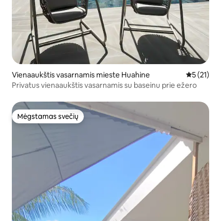
Vienaaukštis vasarnamis mieste Huahine
Vidutinis į
5 (21)
Privatus vienaaukštis vasarnamis su baseinu prie ežero
Mėgstamas svečių
Mėgstamas svečių