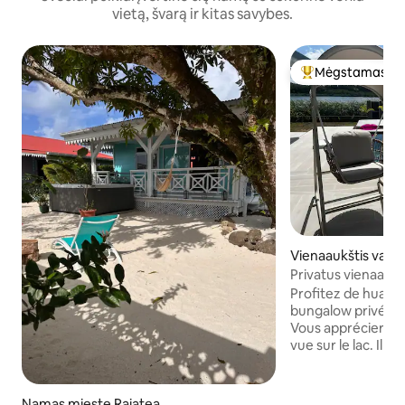
vietą, švarą ir kitas savybes.
Mėgstamas sv
Svečių mėgstami
Vienaaukštis vasa
Huahine
Privatus vienaaukš
baseinu prie ežer
Profitez de huahi
bungalow privé, sp
Vous apprécierez la 
vue sur le lac. Il e
nécessaire (climati
tv avec netflix, pri
nespresso, fontain
Namas mieste Raiatea