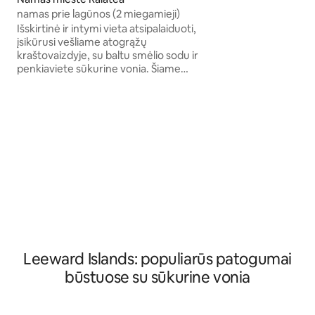
fourni. Une piscin
namas prie lagūnos (2 miegamieji)
disposition ainsi 
Išskirtinė ir intymi vieta atsipalaiduoti,
jardin. Nous vous 
įsikūrusi vešliame atogrąžų
3 adorables chiens 
kraštovaizdyje, su baltu smėlio sodu ir
famille, ils sont c
penkiaviete sūkurine vonia. Šiame
votre espace de vi
žavingame dviejų miegamųjų name
rasite visus patogumus, kurių galite
tikėtis. Jis įsikūręs vos už kelių žingsnių
nuo marių, kuriose galite laisvai plaukioti.
Jo balto smėlio sodas ir penkiavietis
sūkurinis baseinas yra puiki vieta
atsipalaiduoti ir pailsėti. Viešnagės „Villa
Tavara“ metu taip pat galėsite naudotis
visais šalia esančio pensiono „IRIVAI“
patogumais.
Leeward Islands: populiarūs patogumai
būstuose su sūkurine vonia