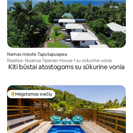
Namas mieste Taputapuapea
Raiatea- Noanoa Tipanier House 1 su sūkurine vonia
Kiti būstai atostogoms su sūkurine vonia
Mėgstamas svečių
Svečių mėgstamiausias