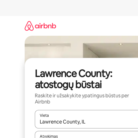
Pereiti
prie
turinio
Lawrence County:
atostogų būstai
Raskite ir užsakykite ypatingus būstus per
Airbnb
Vieta
Kai pasirodys paieškos rezultatai, juos naršyti g
Atvykimas