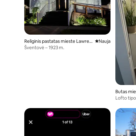
Religinis pastatas mieste Lawren
Nauja vieta apsistot
Nauja
ceville
Šventovė – 1923 m.
Butas mie
Lofto tip