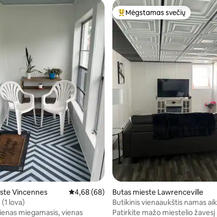
Mėgstamas svečių
Svečių mėgstamiausias
,67 iš 5, atsiliepimų: 9
ste Vincennes
Vidutinis įvertinimas: 4,68 iš 5, atsiliepimų: 68
4,68 (68)
Butas mieste Lawrenceville
 (1 lova)
Butikinis vienaaukštis namas ai
vienas miegamasis, vienas
Patirkite mažo miestelio žavesį