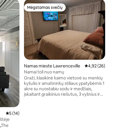
Namas mi
Mėgstamas svečių
Mėgsta
Mėgstamas svečių
Mėgsta
Vincenne
Mūsų Air
prieigą pr
miesto c
universit
ligoninės
Pastatyta
jame mod
istoriniu
miegamaj
Namas mieste Lawrenceville
Vidutinis įvertinimas: 4
4,92 (26)
kambaria
todėl pa
Namai toli nuo namų
prijungta
Graži, klasikinė kaimo vietovė su menkių
ieškanči
kyšulio ir amatininkų stiliaus ypatybėmis 1
akre su nuostabiu sodu ir medžiais,
įskaitant graikinius riešutus, 3 vyšnius ir
gervuoges. yra vos už 7 mylių nuo
Vincennes Indiana centro ir už 5 minučių
nuo Lawrenceville Walmart centro.
Vidutinis įvertinimas: 5 iš 5, atsiliepimų: 14
5 (14)
Namuose yra daug 2 miegamųjų ir
kštėje
specialios biuro erdvės su pakankamai
 „The
vietos spintoje. 2 modernūs vonios