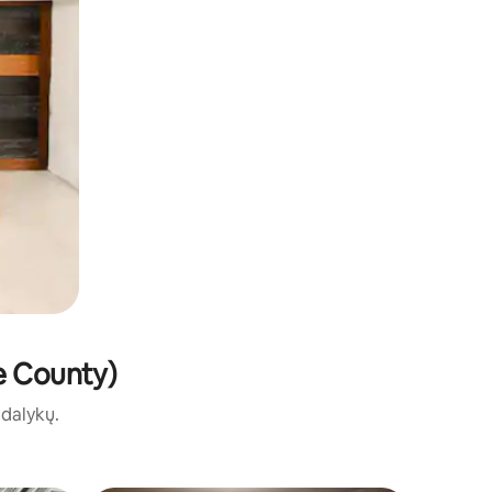
ce County)
ų dalykų.