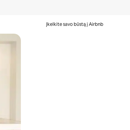
Įkelkite savo būstą į Airbnb
er ekraną.