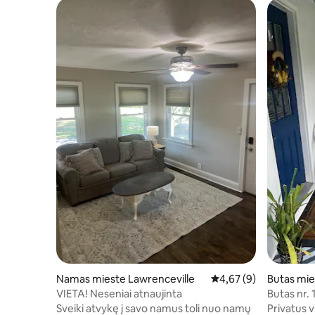
Namas mieste Lawrenceville
Vidutinis įvertinimas: 4
4,67 (9)
Butas mie
VIETA! Neseniai atnaujinta
Butas nr. 1
Sveiki atvykę į savo namus toli nuo namų
Privatus 