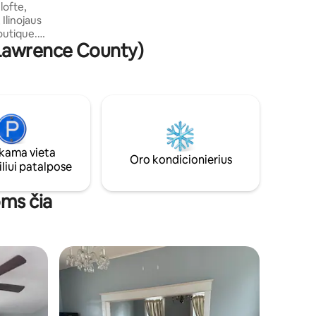
lofte,
kambariai, šeimos kambarys, didelis
 Ilinojaus
valgomasis, modernus maistas -
outique.
virtuvėje, stebėjimo kameros aplink
(Lawrence County)
rdvėje •
perimetrą lauke.
mos vietos
atorijos,
. Boutique
,
ama vieta
Oro kondicionierius
liui patalpose
oms čia