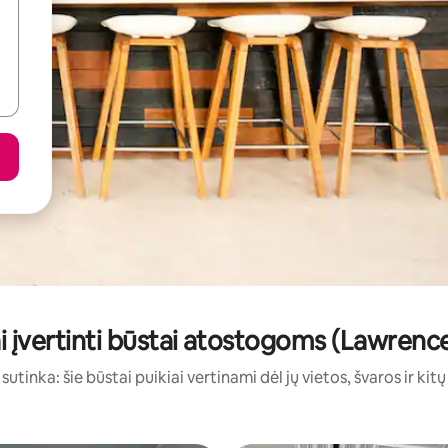
i įvertinti būstai atostogoms (Lawren
sutinka: šie būstai puikiai vertinami dėl jų vietos, švaros ir kit