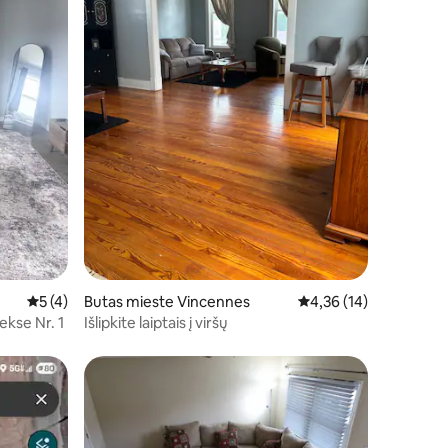
Vidutinis įvertinimas: 5 iš 5, atsiliepimų: 4
5 (4)
Butas mieste Vincennes
Vidutinis įvertinimas: 4
4,36 (14)
kse Nr. 1
Išlipkite laiptais į viršų