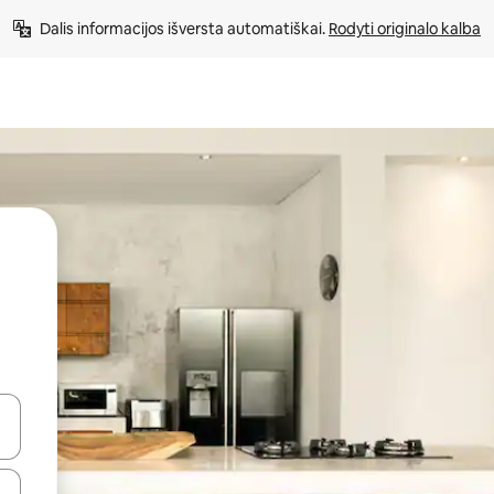
Dalis informacijos išversta automatiškai. 
Rodyti originalo kalba
alite naudodami rodykles aukštyn ir žemyn arba liesdami ir braukdami p