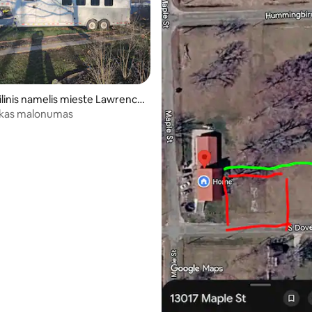
inis namelis mieste Lawrence
škas malonumas