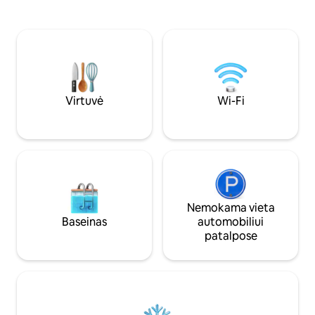
Apačioje yra nedid
pageidavimą, valgomasis stalas,
virtuvė ir nedideli
televizorius su chromu, internetas,
kambarys/tualetas. Automobi
vandens tualetas, dušas, persirengimo
stovėjimo vieta yra
kambarys ir medinė pirtis. Lauko medinė
Vasaros metu sveči
kepsninė su įranga. Didelė įstiklinta
šeimininko paplū
terasa su radiatoriumi. Į kainą įskaičiuota
įranga.
patalynė, rankšluosčiai, medžiai, SUP
lentos ir irklinė valtis. Čiaupas tampa
Virtuvė
Wi-Fi
geriamas ir karštas vanduo.
Nemokama vieta
Baseinas
automobiliui
patalpose