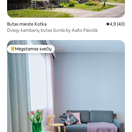
Butas mieste Kotka
Vidutinis įver
4,9 (40)
Dviejų kambarių butas Sunila by Aalto Päivölä
Mėgstamas svečių
Svečių mėgstamiausias