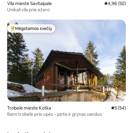
Vila mieste Savitaipale
Vidutinis įvert
4,96 (50)
Unikali vila prie ežero
Mėgstamas svečių
Svečių mėgstamiausias
Trobelė mieste Kotka
Vidutinis įv
5 (54)
Rami trobelė prie upės – pirtis ir grynas vanduo