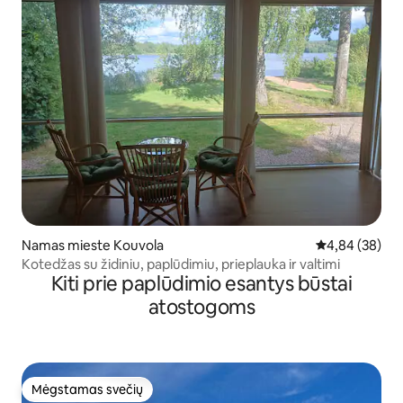
Namas mieste Kouvola
Vidutinis įvert
4,84 (38)
Kotedžas su židiniu, paplūdimiu, prieplauka ir valtimi
Kiti prie paplūdimio esantys būstai
atostogoms
Mėgstamas svečių
Mėgstamas svečių