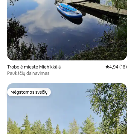
Trobelė mieste Miehikkälä
Vidutinis įvert
4,94 (16)
Paukščių dainavimas
Mėgstamas svečių
Mėgstamas svečių