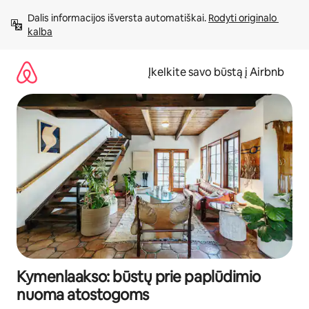
Pereiti
Dalis informacijos išversta automatiškai. 
Rodyti originalo 
prie
kalba
turinio
Įkelkite savo būstą į Airbnb
Kymenlaakso: būstų prie paplūdimio
nuoma atostogoms