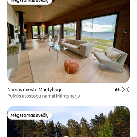
Mėgstamas svečių
Mėgstamas svečių
Namas mieste Mäntyharju
Vidutinis įv
5 (24)
Puikūs atostogų namai Mäntyharju
Mėgstamas svečių
Mėgstamas svečių