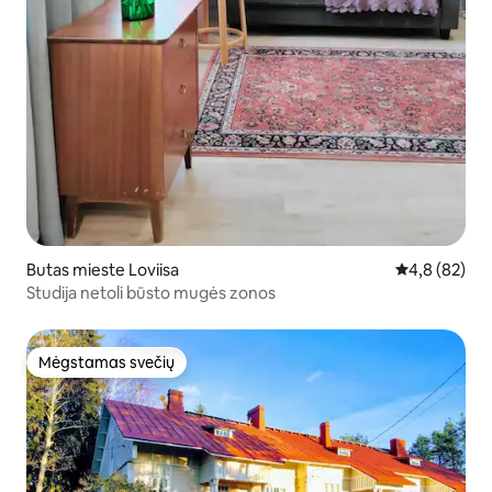
Butas mieste Loviisa
Vidutinis įver
4,8 (82)
Studija netoli būsto mugės zonos
Mėgstamas svečių
Mėgstamas svečių