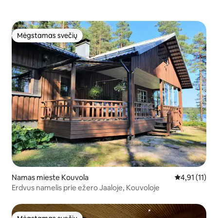
Mėgstamas svečių
Mėgstamas svečių
Namas mieste Kouvola
Vidutinis įver
4,91 (11)
Erdvus namelis prie ežero Jaaloje, Kouvoloje