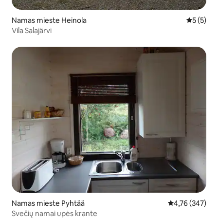
Namas mieste Heinola
Vidutinis 
5 (5)
Vila Salajärvi
Namas mieste Pyhtää
Vidutinis įverti
4,76 (347)
Svečių namai upės krante