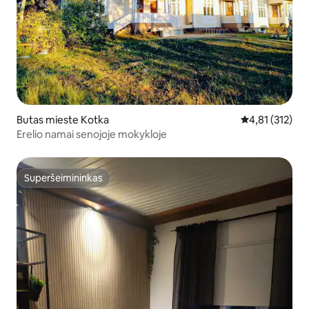
Butas mieste Kotka
Vidutinis įverti
4,81 (312)
Erelio namai senojoje mokykloje
Superšeimininkas
Superšeimininkas