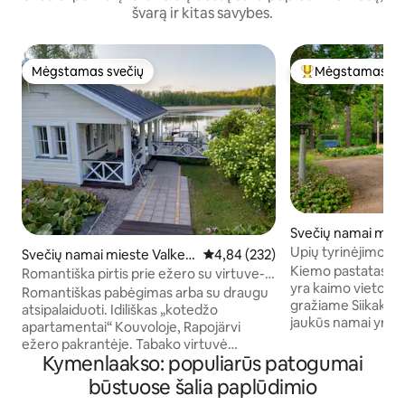
švarą ir kitas savybes.
Mėgstamas svečių
Mėgstamas sv
Mėgstamas svečių
Svečių mėgstami
Svečių namai mies
Upių tyrinėjimo ap
Svečių namai mieste Valkeal
Vidutinis įvertinimas: 4,84 iš 5, a
4,84 (232)
Kiemo pastatas su 
a
Romantiška pirtis prie ežero su virtuve-
yra kaimo vietovėj
svetaine
Romantiškas pabėgimas arba su draugu
gražiame Siikakosk
atsipalaiduoti. Idiliškas „kotedžo
jaukūs namai yra v
apartamentai“ Kouvoloje, Rapojärvi
automobiliu iki paslaugų. Ma
ežero pakrantėje. Tabako virtuvė
laiptai ir mediniai p
Kymenlaakso: populiarūs patogumai
(viryklė, kavos aparatas, virdulys,
atmosferą viršuti
mikrobangų krosnelė), dvigulė lova,
būstuose šalia paplūdimio
miegamojoje ir gy
kūdikio kelioninė lovelė pagal