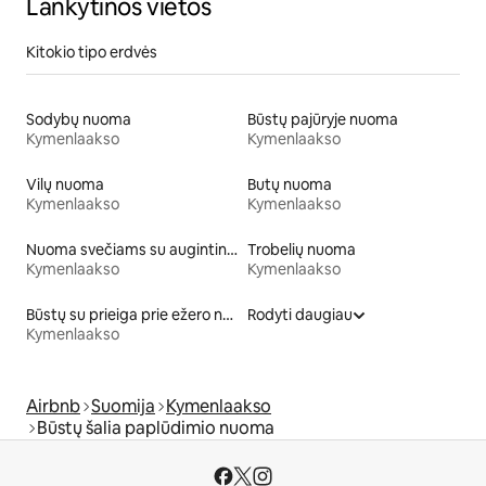
Lankytinos vietos
Kitokio tipo erdvės
Sodybų nuoma
Būstų pajūryje nuoma
Kymenlaakso
Kymenlaakso
Vilų nuoma
Butų nuoma
Kymenlaakso
Kymenlaakso
Nuoma svečiams su augintiniais
Trobelių nuoma
Kymenlaakso
Kymenlaakso
Būstų su prieiga prie ežero nuoma
Rodyti daugiau
Kymenlaakso
Airbnb
Suomija
Kymenlaakso
Būstų šalia paplūdimio nuoma