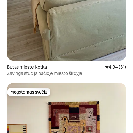
Butas mieste Kotka
Vidutinis įvert
4,94 (31)
Žavinga studija pačioje miesto širdyje
Mėgstamas svečių
Mėgstamas svečių