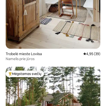
Trobelė mieste Loviisa
Vidutinis įvert
4,95 (39)
Namelis prie jūros
Mėgstamas svečių
Svečių mėgstamiausias