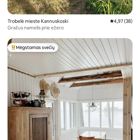
Trobelė mieste Kannuskoski
Vidutinis įvert
4,97 (38)
Gražus namelis prie ežero
Mėgstamas svečių
Svečių mėgstamiausias