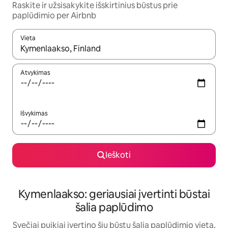
Raskite ir užsisakykite išskirtinius būstus prie
paplūdimio per Airbnb
Vieta
Kai pasirodys paieškos rezultatai, juos naršyti galite naudodam
Atvykimas
Išvykimas
Ieškoti
Kymenlaakso: geriausiai įvertinti būstai
šalia paplūdimo
Svečiai puikiai įvertino šių būstų šalia paplūdimio vietą,