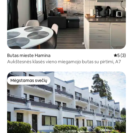
Butas mieste Hamina
Vidutinis 
5 (3)
Aukštesnės klasės vieno miegamojo butas su pirtimi, A7
Mėgstamas svečių
Mėgstamas svečių