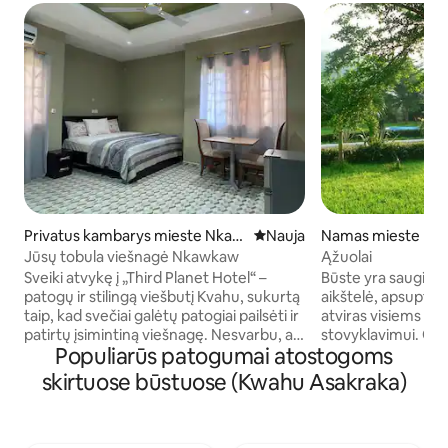
Privatus kambarys mieste Nkaw
Nauja vieta apsistoti
Nauja
Namas mieste Nk
kaw
Jūsų tobula viešnagė Nkawkaw
Ąžuolai
Sveiki atvykę į „Third Planet Hotel“ –
Būste yra saugi au
patogų ir stilingą viešbutį Kvahu, sukurtą
aikštelė, apsupta 
taip, kad svečiai galėtų patogiai pailsėti ir
atviras visiems lau
patirtų įsimintiną viešnagę. Nesvarbu, ar
stovyklavimui. Gre
Populiarūs patogumai atostogoms
keliaujate verslo reikalais, laisvalaikiu,
viešasis transportas
šeimos narių aplankymui, ar savaitgalio
vietų, garsiosios 
skirtuose būstuose (Kwahu Asakraka)
išvykai, mūsų viešbutis užtikrina ramią
ir sklandymo su par
atmosferą, kokybišką aptarnavimą ir
Būstas įsikūręs di
svetingą patirtį, kuri leidžia pasijusti lyg
kvartale, patrauklio