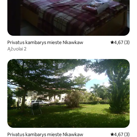
Privatus kambarys mieste Nkawkaw
Vidutinis įver
4,67 (3)
Ąžuolai 2
Privatus kambarys mieste Nkawkaw
Vidutinis įver
4,67 (3)