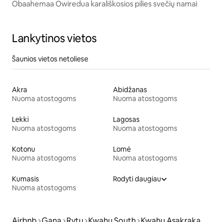
Obaahemaa Owiredua karališkosios pilies svečių namai
Lankytinos vietos
Šaunios vietos netoliese
Akra
Abidžanas
Nuoma atostogoms
Nuoma atostogoms
Lekki
Lagosas
Nuoma atostogoms
Nuoma atostogoms
Kotonu
Lomė
Nuoma atostogoms
Nuoma atostogoms
Kumasis
Rodyti daugiau
Nuoma atostogoms
Airbnb
Gana
Rytų
Kwahu South
Kwahu Asakraka