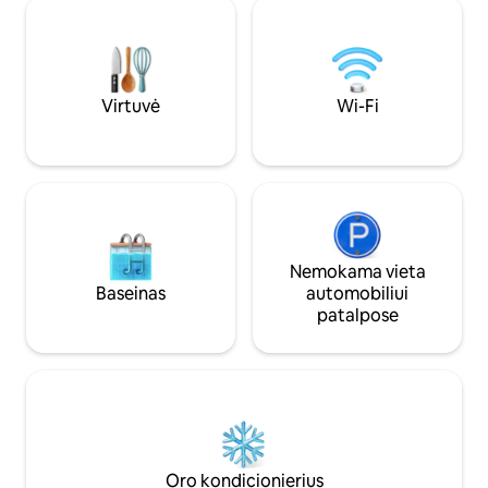
namuose. Mėgaukitės patogiais
apsuptas šviesos i
kambariais, moderniais patogumais ir
su gidu ir žygiai p
patogia vieta, leidžiančia lengvai tyrinėti
užklausą
Kvahu.
Virtuvė
Wi-Fi
Nemokama vieta
Baseinas
automobiliui
patalpose
Oro kondicionierius