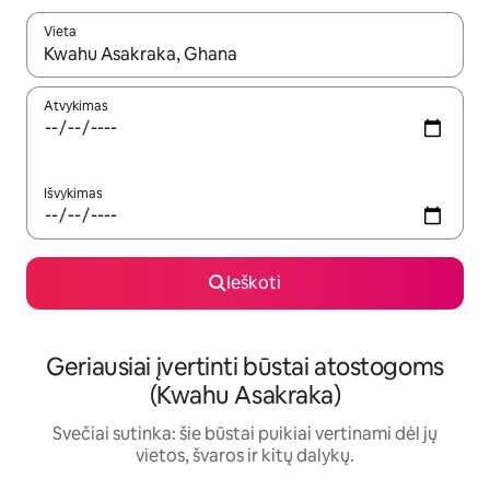
Vieta
Kai pasirodys paieškos rezultatai, juos naršyti galite naudodam
Atvykimas
Išvykimas
Ieškoti
Geriausiai įvertinti būstai atostogoms
(Kwahu Asakraka)
Svečiai sutinka: šie būstai puikiai vertinami dėl jų
vietos, švaros ir kitų dalykų.