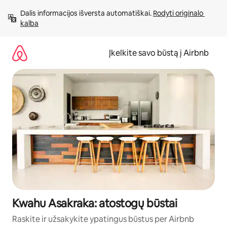
Pereiti
Dalis informacijos išversta automatiškai. 
Rodyti originalo 
prie
kalba
turinio
Įkelkite savo būstą į Airbnb
Kwahu Asakraka: atostogų būstai
Raskite ir užsakykite ypatingus būstus per Airbnb