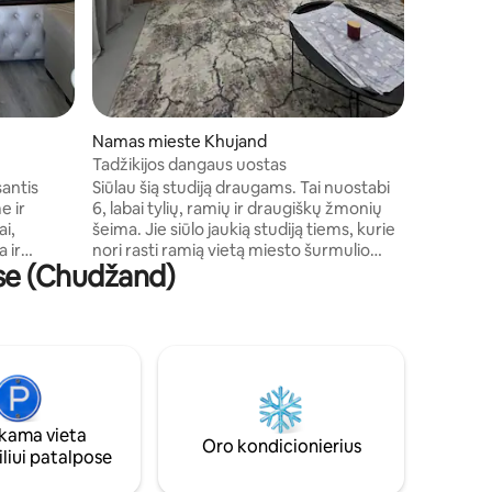
Namas mieste Khujand
Tadžikijos dangaus uostas
santis
Siūlau šią studiją draugams. Tai nuostabi
e ir
6, labai tylių, ramių ir draugiškų žmonių
ai,
šeima. Jie siūlo jaukią studiją tiems, kurie
 ir
nori rasti ramią vietą miesto šurmulio
se (Chudžand)
ai tinka
centre. Namas yra pėsčiomis nuo kalnų.
asite
Transporto paslaugos teikiamos už
doriumi,
papildomą mokestį. Du šeimos vaikai gali
ę. Čia
siūlyti gido paslaugas. Už papildomą
r mėgautis
mokestį taip pat galite iš anksto
ugais ir
užsisakyti tadžikų tradicinę virtuvę. Čia
atogiai
turėsite malonią viešnagę ir papildomą
potyrį.
ama vieta
Oro kondicionierius
liui patalpose