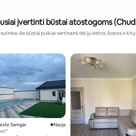
usiai įvertinti būstai atostogoms (Chu
sutinka: šie būstai puikiai vertinami dėl jų vietos, švaros ir kit
este Samgar
Nauja vieta apsistoti
Nauja
ven“