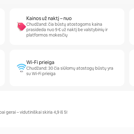
Kainos už naktį – nuo
Chudžand: čia būstų atostogoms kaina
prasideda nuo 9 € už naktį be valstybinių ir
platformos mokesčių
Wi-Fi prieiga
Chudžand: 30 čia siūlomų atostogų būstų yra
su Wi-Fi prieiga
 gerai – vidutiniškai skiria 4,9 iš 5!