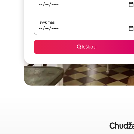
Išvykimas
Ieškoti
Chudža