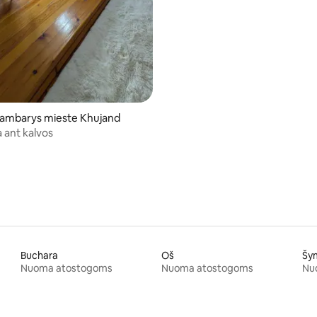
kambarys mieste Khujand
a ant kalvos
Buchara
Oš
Šy
Nuoma atostogoms
Nuoma atostogoms
Nu