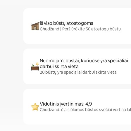
Iš viso būstų atostogoms
Chudžand | Peržiūrėkite 50 atostogų būstų
Nuomojami būstai, kuriuose yra specialiai
darbui skirta vieta
20 būstų yra specialiai darbui skirta vieta
Vidutinis įvertinimas: 4,9
Chudžand: čia siūlomus būstus svečiai vertina labai