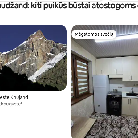
udžand: kiti puikūs būstai atostogoms 
Mėgstamas svečių
Mėgstamas svečių
este Khujand
 draugystę!