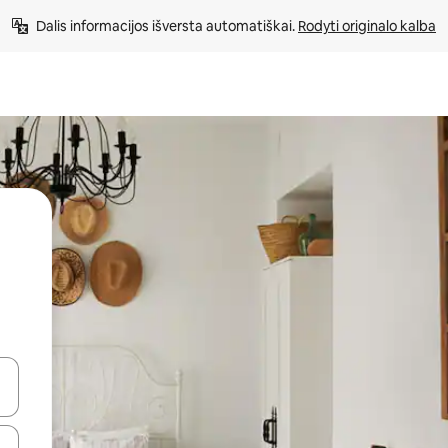
Dalis informacijos išversta automatiškai. 
Rodyti originalo kalba
alite naudodami rodykles aukštyn ir žemyn arba liesdami ir braukdami p