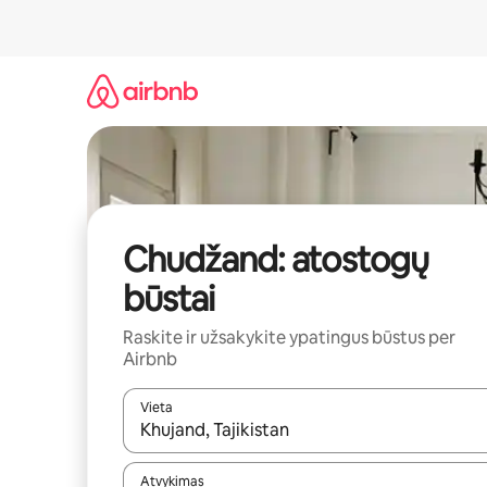
Pereiti
prie
turinio
Chudžand: atostogų
būstai
Raskite ir užsakykite ypatingus būstus per
Airbnb
Vieta
Kai pasirodys paieškos rezultatai, juos naršyti g
Atvykimas