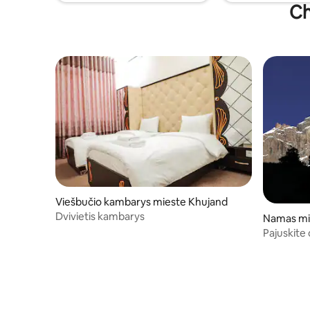
pačioje Khujando širdyje.
Ch
Viešbučio kambarys mieste Khujand
Dvivietis kambarys
Namas mi
Pajuskite