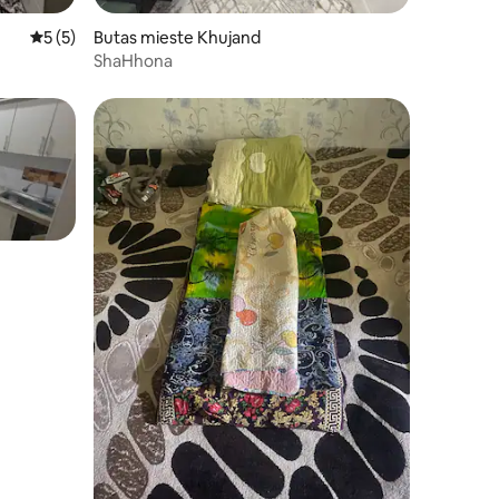
Vidutinis įvertinimas: 5 iš 5, atsiliepimų: 5
5 (5)
Butas mieste Khujand
ShaHhona