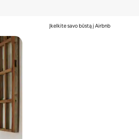
Įkelkite savo būstą į Airbnb
er ekraną.