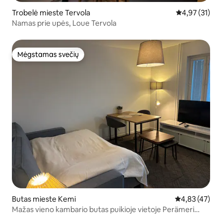
Trobelė mieste Tervola
Vidutinis įvert
4,97 (31)
Namas prie upės, Loue Tervola
Mėgstamas svečių
Mėgstamas svečių
Butas mieste Kemi
Vidutinis įvert
4,83 (47)
Mažas vieno kambario butas puikioje vietoje Perämeri
rajone