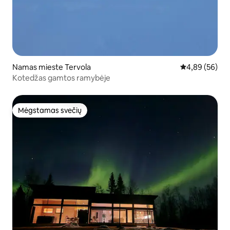
Namas mieste Tervola
Vidutinis įvert
4,89 (56)
Kotedžas gamtos ramybėje
Mėgstamas svečių
Mėgstamas svečių