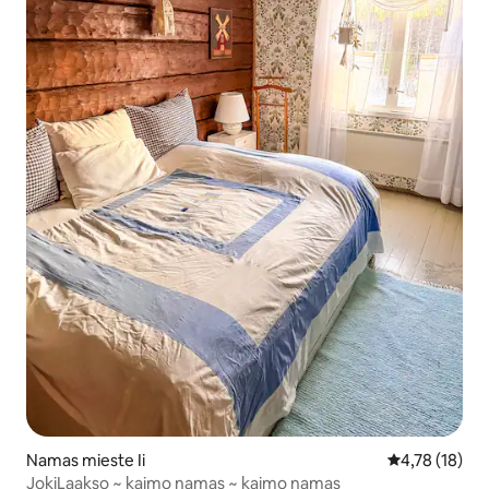
Namas mieste Ii
Vidutinis įvert
4,78 (18)
JokiLaakso ~ kaimo namas ~ kaimo namas