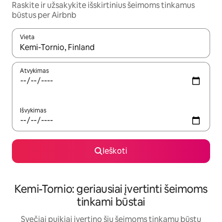
Raskite ir užsakykite išskirtinius šeimoms tinkamus
būstus per Airbnb
Vieta
Kai pasirodys paieškos rezultatai, juos naršyti galite naudodam
Atvykimas
Išvykimas
Ieškoti
Kemi-Tornio: geriausiai įvertinti šeimoms
tinkami būstai
Svečiai puikiai įvertino šių šeimoms tinkamų būstų