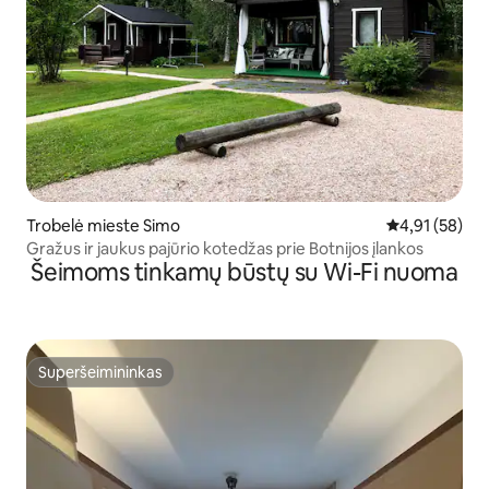
Trobelė mieste Simo
Vidutinis įvert
4,91 (58)
Gražus ir jaukus pajūrio kotedžas prie Botnijos įlankos
Šeimoms tinkamų būstų su Wi-Fi nuoma
Superšeimininkas
Superšeimininkas