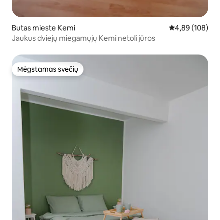
Butas mieste Kemi
Vidutinis įverti
4,89 (108)
Jaukus dviejų miegamųjų Kemi netoli jūros
Mėgstamas svečių
Mėgstamas svečių