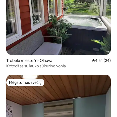
Trobelė mieste Yli-Olhava
Vidutinis įvert
4,54 (24)
Kotedžas su lauko sūkurine vonia
Mėgstamas svečių
Mėgstamas svečių