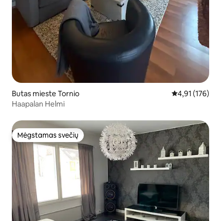
Butas mieste Tornio
Vidutinis įverti
4,91 (176)
Haapalan Helmi
Mėgstamas svečių
Mėgstamas svečių