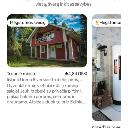
vietą, švarą ir kitas savybes.
Mėgstamas svečių
Mėgstamas sv
Mėgstamas svečių
Svečių mėgstami
Trobelė mieste Ii
Vidutinis įvertinimas: 4,84 iš 5, a
4,84 (153)
Iisland Uoma Riverside trobelė, pirtis, Wi-
Fi, automobilių stovėjimo aikštelė
Gyvenkite kaip vietiniai mūsų ramioje
saloje! Jauki trobelė su privačia pirtimi,
puikiai tinkanti poroms, šeimoms ir
draugams. Atsipalaiduokite prie židinio,
mėgaukitės netoliese esančia jūra,
stebėkite pašvaistę ir dalyvaukite ištisus
metus vykstančiose veiklose. Tik 5 min.
iki parduotuvių, 45 min. iki Oulu/Kemi oro
Kotedžas mieste I