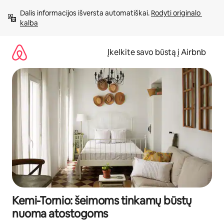
Pereiti
Dalis informacijos išversta automatiškai. 
Rodyti originalo 
prie
kalba
turinio
Įkelkite savo būstą į Airbnb
Kemi-Tornio: šeimoms tinkamų būstų
nuoma atostogoms