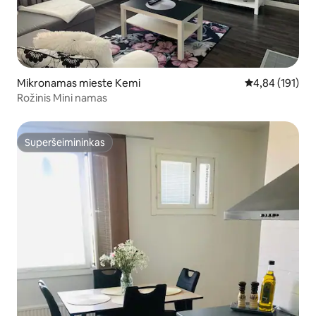
Mikronamas mieste Kemi
Vidutinis įverti
4,84 (191)
Rožinis Mini namas
Superšeimininkas
Superšeimininkas