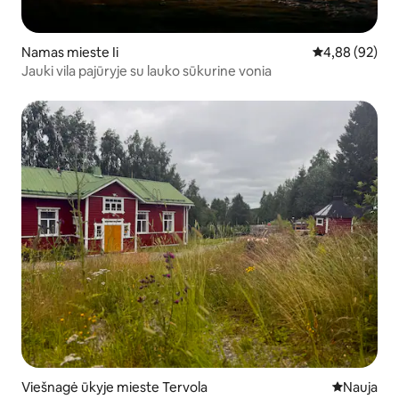
Namas mieste Ii
Vidutinis įvert
4,88 (92)
Jauki vila pajūryje su lauko sūkurine vonia
Viešnagė ūkyje mieste Tervola
Nauja vieta
Nauja