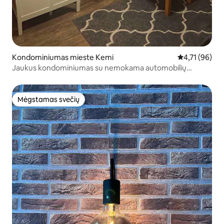
Kondominiumas mieste Kemi
Vidutinis įvert
4,71 (96)
Jaukus kondominiumas su nemokama automobilių
stovėjimo aikštele.
Mėgstamas svečių
Mėgstamas svečių