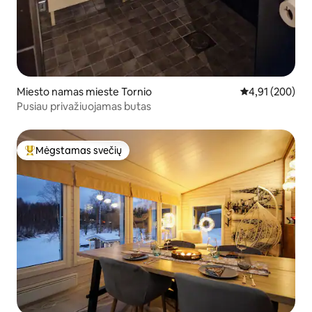
Miesto namas mieste Tornio
Vidutinis įverti
4,91 (200)
Pusiau privažiuojamas butas
Mėgstamas svečių
Svečių mėgstamiausias