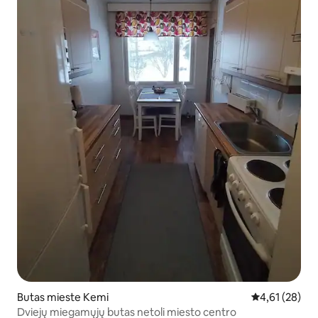
Butas mieste Kemi
Vidutinis įvert
4,61 (28)
Dviejų miegamųjų butas netoli miesto centro