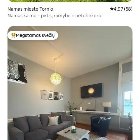
Namas mieste Tornio
Vidutinis įvert
4,97 (58)
Namas kaime – pirtis, ramybė ir netoli ežero.
Mėgstamas svečių
Svečių mėgstamiausias