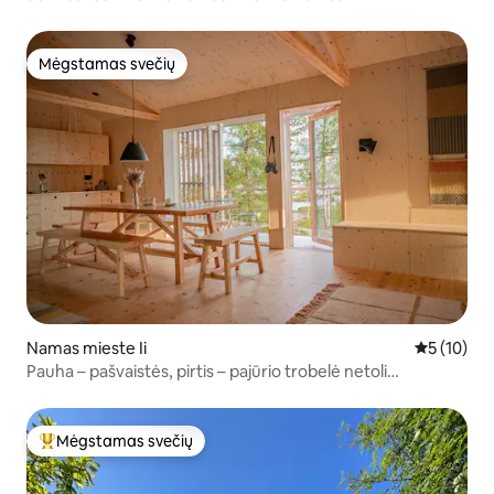
Mėgstamas svečių
Mėgstamas svečių
Namas mieste Ii
Vidutinis į
5 (10)
Pauha – pašvaistės, pirtis – pajūrio trobelė netoli
Laplandijos
Mėgstamas svečių
Svečių mėgstamiausias