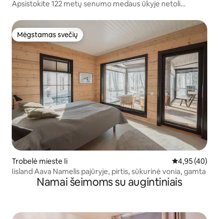
Apsistokite 122 metų senumo medaus ūkyje netoli
Rovaniemio
Mėgstamas svečių
Mėgstamas svečių
Trobelė mieste Ii
Vidutinis įvert
4,95 (40)
Iisland Aava Namelis pajūryje, pirtis, sūkurinė vonia, gamta
Namai šeimoms su augintiniais