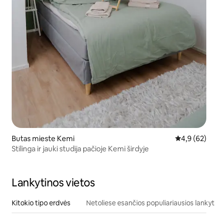
Butas mieste Kemi
Vidutinis įver
4,9 (62)
Stilinga ir jauki studija pačioje Kemi širdyje
Lankytinos vietos
Kitokio tipo erdvės
Netoliese esančios populiariausios lankyti