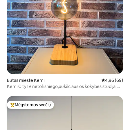
Butas mieste Kemi
Vidutinis įvert
4,96 (69)
Kemi City IV netoli sniego,aukščiausios kokybės studija,
NEMOKAMA PA
Mėgstamas svečių
Svečių mėgstamiausias