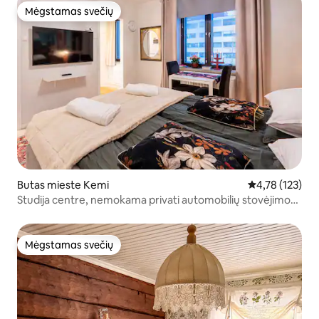
Mėgstamas svečių
Mėgstamas svečių
Butas mieste Kemi
Vidutinis įverti
4,78 (123)
Studija centre, nemokama privati automobilių stovėjimo
aikštelė
Mėgstamas svečių
Mėgstamas svečių