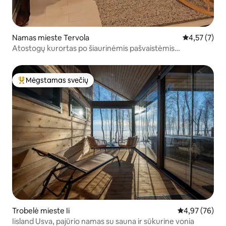
Namas mieste Tervola
Vidutinis įver
4,57 (7)
Atostogų kurortas po šiaurinėmis pašvaistėmis
Laplandijos gamtos apsuptyje
Mėgstamas svečių
Svečių mėgstamiausias
Trobelė mieste Ii
Vidutinis įvert
4,97 (76)
Iisland Usva, pajūrio namas su sauna ir sūkurine vonia